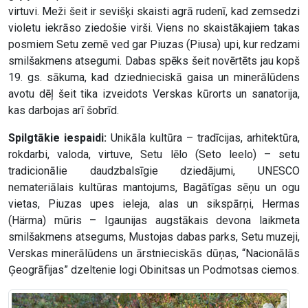
virtuvi. Meži šeit ir sevišķi skaisti agrā rudenī, kad zemsedzi
violetu iekrāso ziedošie virši. Viens no skaistākajiem takas
posmiem Setu zemē ved gar Piuzas (Piusa) upi, kur redzami
smilšakmens atsegumi. Dabas spēks šeit novērtēts jau kopš
19. gs. sākuma, kad dziednieciskā gaisa un minerālūdens
avotu dēļ šeit tika izveidots Verskas kūrorts un sanatorija,
kas darbojas arī šobrīd.
Spilgtākie iespaidi:
Unikāla kultūra – tradīcijas, arhitektūra,
rokdarbi, valoda, virtuve, Setu lēlo (Seto leelo) – setu
tradicionālie daudzbalsīgie dziedājumi, UNESCO
nemateriālais kultūras mantojums, Bagātīgas sēņu un ogu
vietas, Piuzas upes ieleja, alas un sikspārņi, Hermas
(Härma) mūris – Igaunijas augstākais devona laikmeta
smilšakmens atsegums, Mustojas dabas parks, Setu muzeji,
Verskas minerālūdens un ārstnieciskās dūņas, “Nacionālās
Ģeogrāfijas” dzeltenie logi Obinitsas un Podmotsas ciemos.