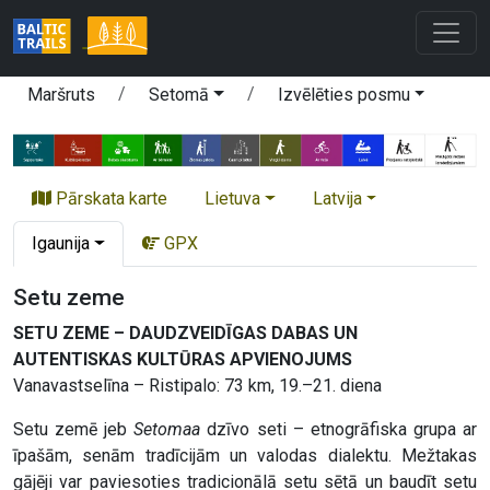
Maršruts
Setomā
Izvēlēties posmu
Pārskata karte
Lietuva
Latvija
Igaunija
GPX
Setu zeme
SETU ZEME – DAUDZVEIDĪGAS DABAS UN
AUTENTISKAS KULTŪRAS APVIENOJUMS
Vanavastselīna – Ristipalo: 73 km, 19.–21. diena
Setu zemē jeb
Setomaa
dzīvo seti – etnogrāfiska grupa ar
īpašām, senām tradīcijām un valodas dialektu. Mežtakas
gājēji var paviesoties tradicionālā setu sētā un baudīt setu