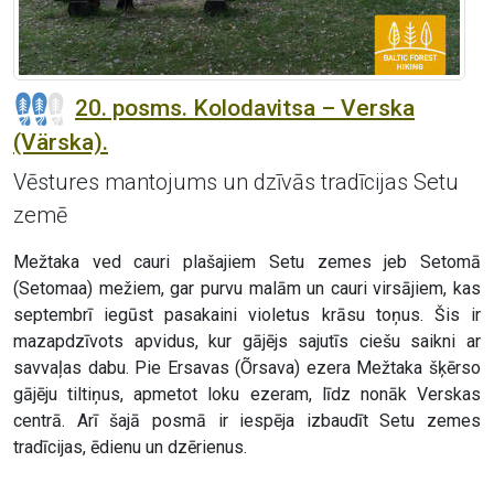
20. posms. Kolodavitsa – Verska
(Värska).
Vēstures mantojums un dzīvās tradīcijas Setu
zemē
Mežtaka ved cauri plašajiem Setu zemes jeb Setomā
(Setomaa) mežiem, gar purvu malām un cauri virsājiem, kas
septembrī iegūst pasakaini violetus krāsu toņus. Šis ir
mazapdzīvots apvidus, kur gājējs sajutīs ciešu saikni ar
savvaļas dabu. Pie Ersavas (Õrsava) ezera Mežtaka šķērso
gājēju tiltiņus, apmetot loku ezeram, līdz nonāk Verskas
centrā. Arī šajā posmā ir iespēja izbaudīt Setu zemes
tradīcijas, ēdienu un dzērienus.