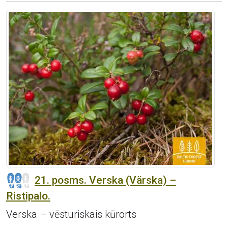
21. posms. Verska (Värska) –
Ristipalo.
Verska – vēsturiskais kūrorts