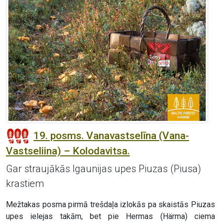
19. posms. Vanavastselīna (Vana-
Vastseliina) – Kolodavitsa.
Gar straujākās Igaunijas upes Piuzas (Piusa)
krastiem
Mežtakas posma pirmā trešdaļa izlokās pa skaistās Piuzas
upes ielejas takām, bet pie Hermas (Härma) ciema