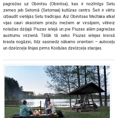
pagriežas uz Obinitsu (Obinitsa), kas ir nozīmīgs Setu
zemes jeb Setomā (Setomaa) kultūras centrs. Šeit ir vērts
izbaudīt vietējās Setu tradīcijas. Aiz Obinitsas Mežtaka atkal
vijas cauri skaistiem priežu mežiem ar virsājiem, vēlreiz
nolaižas dziļajā Piuzas ielejā un pie Piuzas alām pagriežas
austrumu virzienā. Tālāk tā seko Piuzas ielejas kreisā
krasta nogāzei, līdz sasniedz nākamo orientieri – autoceļu
un dzelzceļa līnijas pirms Koidulas dzelzceļa stacijas.