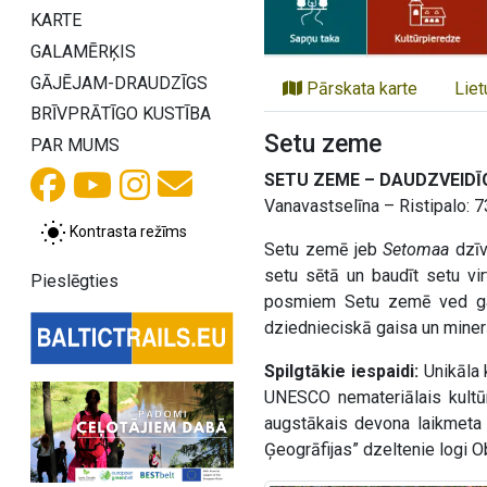
KARTE
GALAMĒRĶIS
GĀJĒJAM-DRAUDZĪGS
Pārskata karte
Liet
BRĪVPRĀTĪGO KUSTĪBA
Setu zeme
PAR MUMS
SETU ZEME – DAUDZVEID
Vanavastselīna – Ristipalo: 7
Kontrasta režīms
Setu zemē jeb
Setomaa
dzīv
setu sētā un baudīt setu vir
Pieslēgties
posmiem Setu zemē ved gar
dziednieciskā gaisa un minerā
Spilgtākie iespaidi:
Unikāla 
UNESCO nemateriālais kultūr
augstākais devona laikmeta
Ģeogrāfijas” dzeltenie logi 