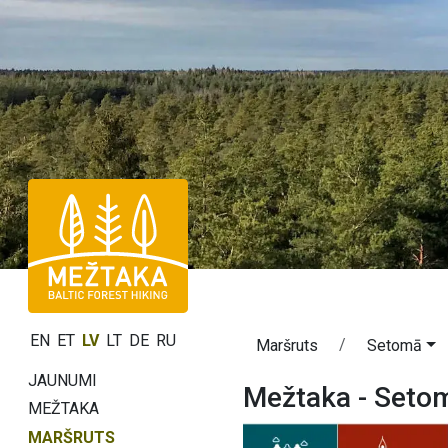
EN
ET
LV
LT
DE
RU
Maršruts
Setomā
JAUNUMI
Mežtaka - Seto
MEŽTAKA
MARŠRUTS