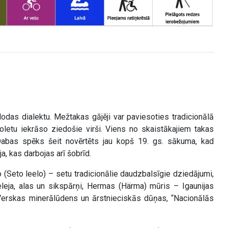
odas dialektu. Mežtakas gājēji var paviesoties tradicionālā
ioletu iekrāso ziedošie virši. Viens no skaistākajiem takas
bas spēks šeit novērtēts jau kopš 19. gs. sākuma, kad
a, kas darbojas arī šobrīd.
lēlo (Seto leelo) – setu tradicionālie daudzbalsīgie dziedājumi,
eja, alas un sikspārņi, Hermas (Härma) mūris – Igaunijas
erskas minerālūdens un ārstnieciskās dūņas, “Nacionālās