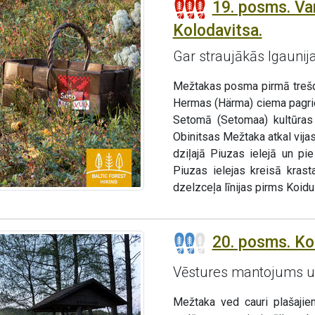
19. posms. Va
Kolodavitsa.
Gar straujākās Igaunij
Mežtakas posma pirmā trešda
Hermas (Härma) ciema pagrie
Setomā (Setomaa) kultūras c
Obinitsas Mežtaka atkal vijas
dziļajā Piuzas ielejā un p
Piuzas ielejas kreisā kras
dzelzceļa līnijas pirms Koidu
20. posms. Ko
Vēstures mantojums un
Mežtaka ved cauri plašaji