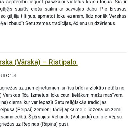
as septembrī iegūst pasakaini violetus krāsu toņus. Šis ir
gājējs sajutīs ciešu saikni ar savvaļas dabu. Pie Ersavas
so gājēju tiltiņus, apmetot loku ezeram, līdz nonāk Verskas
pēja izbaudīt Setu zemes tradīcijas, ēdienu un dzērienus.
ska (Värska) – Ristipalo.
kūrorts
griežas uz ziemeļrietumiem un īsu brīdi aizlokās netālu no
) Verskas līča. Izmetusi loku cauri lielākam mežu masīvam,
a) ciema, kur var iepazīt Setu reliģiskās tradīcijas.
ipusa (Peipsi) zemieni, tādēļ apkaime ir līdzena, un zemi
ksaimniecībā. Šķērsojusi Vehandu (Võhandu) upi pie Vēpsu
riežas uz Repinas (Räpina) pusi.