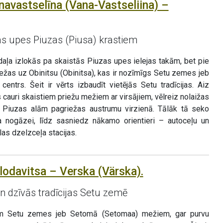
navastselīna (Vana-Vastseliina) –
as upes Piuzas (Piusa) krastiem
ļa izlokās pa skaistās Piuzas upes ielejas takām, bet pie
žas uz Obinitsu (Obinitsa), kas ir nozīmīgs Setu zemes jeb
entrs. Šeit ir vērts izbaudīt vietējās Setu tradīcijas. Aiz
 cauri skaistiem priežu mežiem ar virsājiem, vēlreiz nolaižas
ie Piuzas alām pagriežas austrumu virzienā. Tālāk tā seko
ta nogāzei, līdz sasniedz nākamo orientieri – autoceļu un
las dzelzceļa stacijas.
lodavitsa – Verska (Värska).
 dzīvās tradīcijas Setu zemē
em Setu zemes jeb Setomā (Setomaa) mežiem, gar purvu