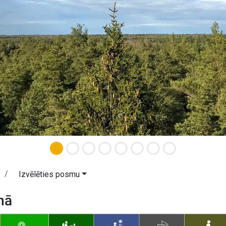
Izvēlēties posmu
mā