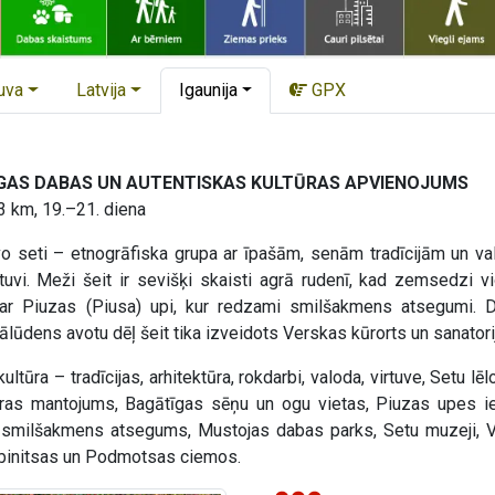
uva
Latvija
Igaunija
GPX
ĪGAS DABAS UN AUTENTISKAS KULTŪRAS APVIENOJUMS
3 km, 19.–21. diena
o seti – etnogrāfiska grupa ar īpašām, senām tradīcijām un val
tuvi. Meži šeit ir sevišķi skaisti agrā rudenī, kad zemsedzi v
 Piuzas (Piusa) upi, kur redzami smilšakmens atsegumi. Da
lūdens avotu dēļ šeit tika izveidots Verskas kūrorts un sanatorij
kultūra – tradīcijas, arhitektūra, rokdarbi, valoda, virtuve, Setu 
as mantojums, Bagātīgas sēņu un ogu vietas, Piuzas upes iel
 smilšakmens atsegums, Mustojas dabas parks, Setu muzeji, V
Obinitsas un Podmotsas ciemos.