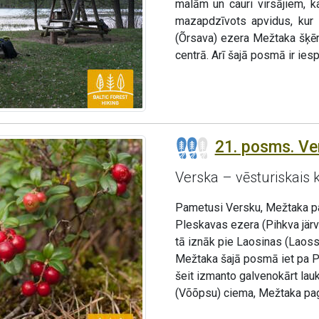
malām un cauri virsājiem, k
mazapdzīvots apvidus, kur 
(Õrsava) ezera Mežtaka šķēr
centrā. Arī šajā posmā ir ies
21. posms. Ver
Verska – vēsturiskais 
Pametusi Versku, Mežtaka pa
Pleskavas ezera (Pihkva järv
tā iznāk pie Laosinas (Laossin
Mežtaka šajā posmā iet pa Pe
šeit izmanto galvenokārt lau
(Võõpsu) ciema, Mežtaka pag