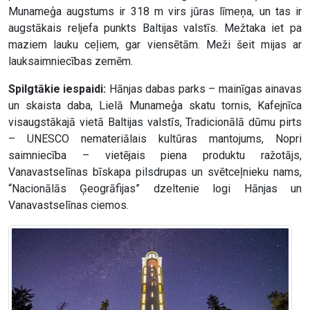
Munameģa augstums ir 318 m virs jūras līmeņa, un tas ir
augstākais reljefa punkts Baltijas valstīs. Mežtaka iet pa
maziem lauku ceļiem, gar viensētām. Meži šeit mijas ar
lauksaimniecības zemēm.
Spilgtākie iespaidi:
Hānjas dabas parks – mainīgas ainavas
un skaista daba, Lielā Munameģa skatu tornis, Kafejnīca
visaugstākajā vietā Baltijas valstīs, Tradicionālā dūmu pirts
– UNESCO nemateriālais kultūras mantojums, Nopri
saimniecība – vietējais piena produktu ražotājs,
Vanavastselīnas bīskapa pilsdrupas un svētceļnieku nams,
“Nacionālās Ģeogrāfijas” dzeltenie logi Hānjas un
Vanavastselīnas ciemos.