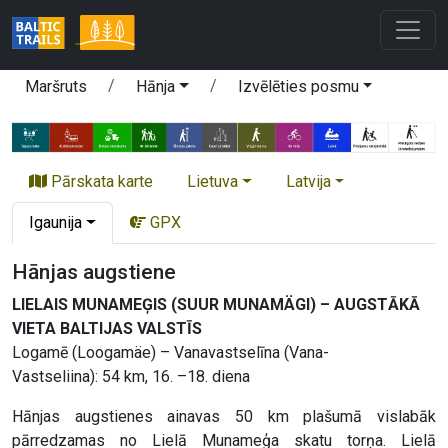
Maršruts
Hānja
Izvēlēties posmu
Pārskata karte
Lietuva
Latvija
Igaunija
GPX
Hānjas augstiene
LIELAIS MUNAMEĢIS (SUUR MUNAMÄGI) – AUGSTĀKĀ
VIETA BALTIJAS VALSTĪS
Logamē (Loogamäe) – Vanavastselīna (Vana-
Vastseliina): 54 km, 16. –18. diena
Hānjas augstienes ainavas 50 km plašumā vislabāk
pārredzamas no Lielā Munameģa skatu torņa. Lielā