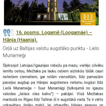
16. posms. Logamē (Loogamäe) –
Hānja (Haanja).
Ceļā uz Baltijas valstu augstāko punktu - Lielo
Munameģi
Šķērsojot Latvijas/Igaunijas robežu pa mazu, vietējo cilvēku
iemītu celiņu, Mežtaka pa lauku ceļiem aizlokās tālāk cauri
nelieliem ciematiem, gar retām viensētām, līdz pamazām
paceļas augšup pa Hānjas augstienes rietumu nogāzi līdz
Lielā Munameģa – Suur Munamägi (tulkojumā no igauņu
valodas „lielais olas kalns”) – pakājei. Visā Mežtakas
maršrutā no Rīgas līdz Tallinai šī ir augstākā vieta. Te ir vērts
uzkavēties ilgāku mirkli, lai izbaudītu Hānjas ainavas un