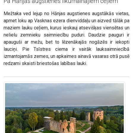
Pa Hānjas augstienes līkumainajiem ceļiem
Mežtaka ved lejup no Hānjas augstienes augstākās vietas,
apmet loku ap Vasknas ezera dienviddaļu un aizved tālāk pa
maziem lauku ceļiem, kurus ieskauj atsevišķas viensētas un
nelielu zemnieku saimniecību puduri. Daudzie pauguri ir
apauguši ar mežu, bet to lēzenākajās nogāzēs ir iekopti
lauciņi. Pie Tsīstres ciema ir vairāk lauksaimniecībā
izmantojamās zemes, un apkaimes ainavā vasaras otrā pusē
redzami skaisti briestošas labības lauki.