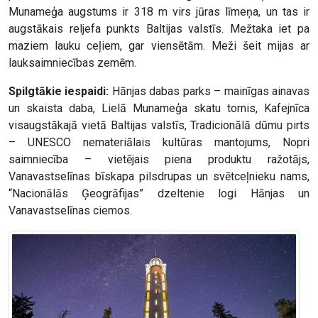
Munameģa augstums ir 318 m virs jūras līmeņa, un tas ir
augstākais reljefa punkts Baltijas valstīs. Mežtaka iet pa
maziem lauku ceļiem, gar viensētām. Meži šeit mijas ar
lauksaimniecības zemēm.
Spilgtākie iespaidi:
Hānjas dabas parks – mainīgas ainavas
un skaista daba, Lielā Munameģa skatu tornis, Kafejnīca
visaugstākajā vietā Baltijas valstīs, Tradicionālā dūmu pirts
– UNESCO nemateriālais kultūras mantojums, Nopri
saimniecība – vietējais piena produktu ražotājs,
Vanavastselīnas bīskapa pilsdrupas un svētceļnieku nams,
“Nacionālās Ģeogrāfijas” dzeltenie logi Hānjas un
Vanavastselīnas ciemos.