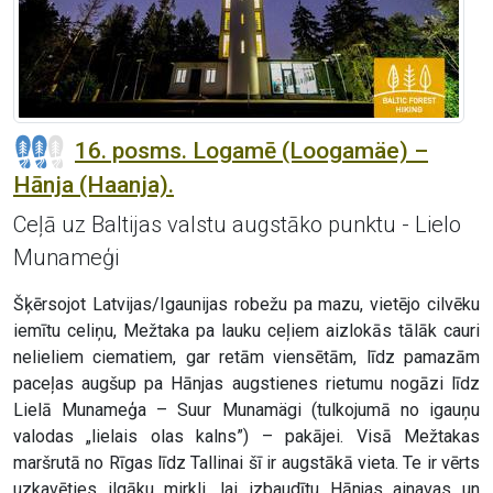
16. posms. Logamē (Loogamäe) –
Hānja (Haanja).
Ceļā uz Baltijas valstu augstāko punktu - Lielo
Munameģi
Šķērsojot Latvijas/Igaunijas robežu pa mazu, vietējo cilvēku
iemītu celiņu, Mežtaka pa lauku ceļiem aizlokās tālāk cauri
nelieliem ciematiem, gar retām viensētām, līdz pamazām
paceļas augšup pa Hānjas augstienes rietumu nogāzi līdz
Lielā Munameģa – Suur Munamägi (tulkojumā no igauņu
valodas „lielais olas kalns”) – pakājei. Visā Mežtakas
maršrutā no Rīgas līdz Tallinai šī ir augstākā vieta. Te ir vērts
uzkavēties ilgāku mirkli, lai izbaudītu Hānjas ainavas un