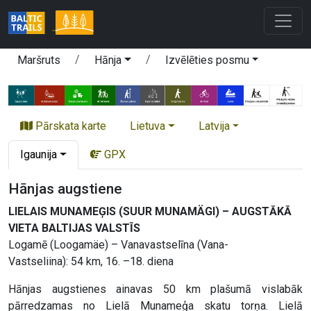
Maršruts
Hānja
Izvēlēties posmu
Pārskata karte
Lietuva
Latvija
Igaunija
GPX
Hānjas augstiene
LIELAIS MUNAMEĢIS (SUUR MUNAMÄGI) – AUGSTĀKĀ
VIETA BALTIJAS VALSTĪS
Logamē (Loogamäe) – Vanavastselīna (Vana-
Vastseliina): 54 km, 16. –18. diena
Hānjas augstienes ainavas 50 km plašumā vislabāk
pārredzamas no Lielā Munameģa skatu torņa. Lielā