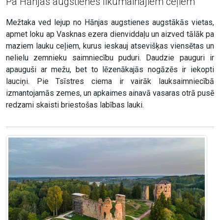
Pa Hānjas augstienes līkumainajiem ceļiem
Mežtaka ved lejup no Hānjas augstienes augstākās vietas,
apmet loku ap Vasknas ezera dienviddaļu un aizved tālāk pa
maziem lauku ceļiem, kurus ieskauj atsevišķas viensētas un
nelielu zemnieku saimniecību puduri. Daudzie pauguri ir
apauguši ar mežu, bet to lēzenākajās nogāzēs ir iekopti
lauciņi. Pie Tsīstres ciema ir vairāk lauksaimniecībā
izmantojamās zemes, un apkaimes ainavā vasaras otrā pusē
redzami skaisti briestošas labības lauki.