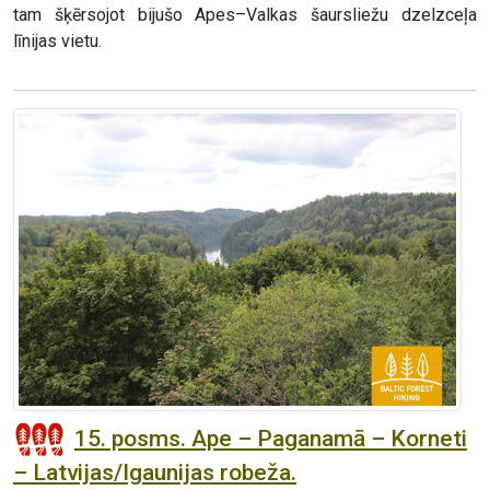
tam šķērsojot bijušo Apes–Valkas šaursliežu dzelzceļa
līnijas vietu.
15. posms. Ape – Paganamā – Korneti
– Latvijas/Igaunijas robeža.