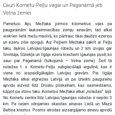
Cauri Kornetu-Peļļu vagai un Paganamā jeb
Velna zemei
Pametusi Api, Mežtaka pirmos kilometrus vijas pa
paugurainām lauksaimniecības zemju ainavām, tad atkal
ieskrien lielā mežu masīvā, ko pārtrauc tikai daudzo ezeriņu
un ezeru zilie spoguļi. Aiz Peļļiem Mežtaka sakrīt ar Peļļu
taku, šķērso Latvijas/Igaunijas robežu un 2 km izvijas gar
Smilšāja, Sūnekļa un Ilgāja ezera krastiem Igaunijas pusē, ko
sauc par Paganamā (tulkojumā – Velna zeme). Šeit tā
nolaižas t. s. Kornetu-Peļļu subglaciālajā iegultnē, kas ir
viena no iespaidīgākajām Latvijas gravām. Pie Ilgāja
Mežtaka atkal atgriežas Latvijā un pa izteikti paugurainu
apvidu aizved līdz Drusku pilskalnam, kas sasniedzams,
kāpjot pa stāvu taku. Kornetos Mežtaka atkal „nolaižas” lejā.
No Kornetu centra līdz Latvijas/Igaunijas robežai ir nepilni 3
km. Pa ceļam vērojamas skaistas ainavas Lielā un Mazā
Baltiņa krastos. Posms atrodas aizsargājamo ainavu apvidū