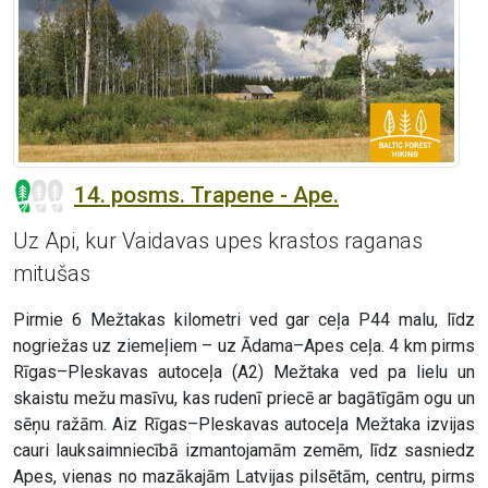
14. posms. Trapene - Ape.
Uz Api, kur Vaidavas upes krastos raganas
mitušas
Pirmie 6 Mežtakas kilometri ved gar ceļa P44 malu, līdz
nogriežas uz ziemeļiem – uz Ādama–Apes ceļa. 4 km pirms
Rīgas–Pleskavas autoceļa (A2) Mežtaka ved pa lielu un
skaistu mežu masīvu, kas rudenī priecē ar bagātīgām ogu un
sēņu ražām. Aiz Rīgas–Pleskavas autoceļa Mežtaka izvijas
cauri lauksaimniecībā izmantojamām zemēm, līdz sasniedz
Apes, vienas no mazākajām Latvijas pilsētām, centru, pirms