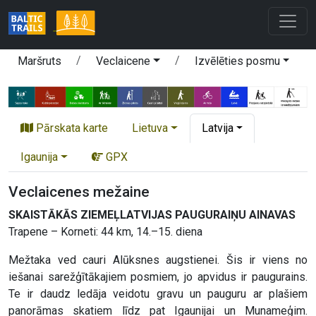
Maršruts
Veclaicene
Izvēlēties posmu
Pārskata karte
Lietuva
Latvija
Igaunija
GPX
Veclaicenes mežaine
SKAISTĀKĀS ZIEMEĻLATVIJAS PAUGURAIŅU AINAVAS
Trapene – Korneti: 44 km, 14.–15. diena
Mežtaka ved cauri Alūksnes augstienei. Šis ir viens no
iešanai sarežģītākajiem posmiem, jo apvidus ir paugurains.
Te ir daudz ledāja veidotu gravu un pauguru ar plašiem
panorāmas skatiem līdz pat Igaunijai un Munameģim.