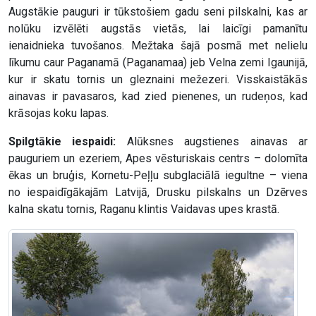
Augstākie pauguri ir tūkstošiem gadu seni pilskalni, kas ar
nolūku izvēlēti augstās vietās, lai laicīgi pamanītu
ienaidnieka tuvošanos. Mežtaka šajā posmā met nelielu
līkumu caur Paganamā (Paganamaa) jeb Velna zemi Igaunijā,
kur ir skatu tornis un gleznaini mežezeri. Visskaistākās
ainavas ir pavasaros, kad zied pienenes, un rudeņos, kad
krāsojas koku lapas.
Spilgtākie iespaidi:
Alūksnes augstienes ainavas ar
pauguriem un ezeriem, Apes vēsturiskais centrs – dolomīta
ēkas un bruģis, Kornetu-Peļļu subglaciālā iegultne – viena
no iespaidīgākajām Latvijā, Drusku pilskalns un Dzērves
kalna skatu tornis, Raganu klintis Vaidavas upes krastā.