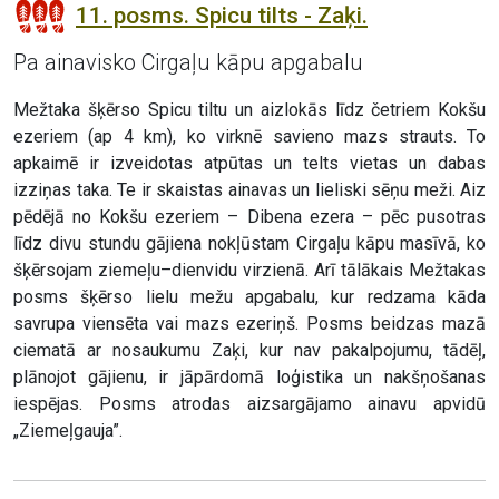
11. posms. Spicu tilts - Zaķi.
Pa ainavisko Cirgaļu kāpu apgabalu
Mežtaka šķērso Spicu tiltu un aizlokās līdz četriem Kokšu
ezeriem (ap 4 km), ko virknē savieno mazs strauts. To
apkaimē ir izveidotas atpūtas un telts vietas un dabas
izziņas taka. Te ir skaistas ainavas un lieliski sēņu meži. Aiz
pēdējā no Kokšu ezeriem – Dibena ezera – pēc pusotras
līdz divu stundu gājiena nokļūstam Cirgaļu kāpu masīvā, ko
šķērsojam ziemeļu–dienvidu virzienā. Arī tālākais Mežtakas
posms šķērso lielu mežu apgabalu, kur redzama kāda
savrupa viensēta vai mazs ezeriņš. Posms beidzas mazā
ciematā ar nosaukumu Zaķi, kur nav pakalpojumu, tādēļ,
plānojot gājienu, ir jāpārdomā loģistika un nakšņošanas
iespējas. Posms atrodas aizsargājamo ainavu apvidū
„Ziemeļgauja”.