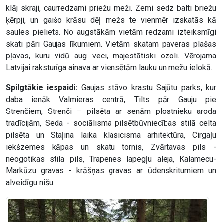
klāj skraji, caurredzami priežu meži. Zemi sedz balti briežu
ķērpji, un gaišo krāsu dēļ mežs te vienmēr izskatās kā
saules pieliets. No augstākām vietām redzami izteiksmīgi
skati pāri Gaujas līkumiem. Vietām skatam paveras plašas
pļavas, kuru vidū aug veci, majestātiski ozoli. Vērojama
Latvijai raksturīga ainava ar viensētām lauku un mežu ielokā.
Spilgtākie iespaidi:
Gaujas stāvo krastu Sajūtu parks, kur
daba ienāk Valmieras centrā, Tilts pār Gauju pie
Strenčiem, Strenči – pilsēta ar senām plostnieku aroda
tradīcijām, Seda - sociālisma pilsētbūvniecības stilā celta
pilsēta un Staļina laika klasicisma arhitektūra, Cirgaļu
iekšzemes kāpas un skatu tornis, Zvārtavas pils -
neogotikas stila pils, Trapenes lapegļu aleja, Kalamecu-
Markūzu gravas - krāšņas gravas ar ūdenskritumiem un
alveidīgu nišu.