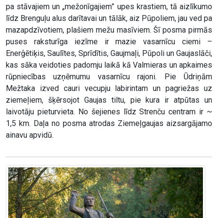
pa stāvajiem un „mežonīgajiem” upes krastiem, tā aizlīkumo
līdz Brenguļu alus darītavai un tālāk, aiz Pūpoliem, jau ved pa
mazapdzīvotiem, plašiem mežu masīviem. Šī posma pirmās
puses raksturīga iezīme ir mazie vasarnīcu ciemi –
Enerģētiķis, Saulītes, Sprīdītis, Gaujmaļi, Pūpoli un Gaujaslāči,
kas sāka veidoties padomju laikā kā Valmieras un apkaimes
rūpniecības uzņēmumu vasarnīcu rajoni. Pie Ūdriņām
Mežtaka izved cauri vecupju labirintam un pagriežas uz
ziemeļiem, šķērsojot Gaujas tiltu, pie kura ir atpūtas un
laivotāju pieturvieta. No šejienes līdz Strenču centram ir ~
1,5 km. Daļa no posma atrodas Ziemeļgaujas aizsargājamo
ainavu apvidū.