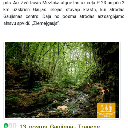
pils. Aiz Zvārtavas Mežtaka atgriežas uz ceļa P 23 un pēc 2
km uzskrien Gaujas ielejas stāvajā krastā, kur atrodas
Gaujienas centrs. Daļa no posma atrodas aizsargājamo
ainavu apvidū „Ziemeļgauja”.
13. posms. Gaujiena - Trapene.