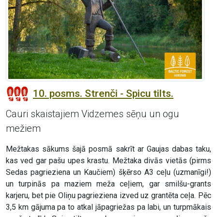
10. posms. Strenči - Spicu tilts.
Cauri skaistajiem Vidzemes sēņu un ogu
mežiem
Mežtakas sākums šajā posmā sakrīt ar Gaujas dabas taku,
kas ved gar pašu upes krastu. Mežtaka divās vietās (pirms
Sedas pagrieziena un Kaučiem) šķērso A3 ceļu (uzmanīgi!)
un turpinās pa maziem meža ceļiem, gar smilšu-grants
karjeru, bet pie Oliņu pagrieziena izved uz grantēta ceļa. Pēc
3,5 km gājuma pa to atkal jāpagriežas pa labi, un turpmākais