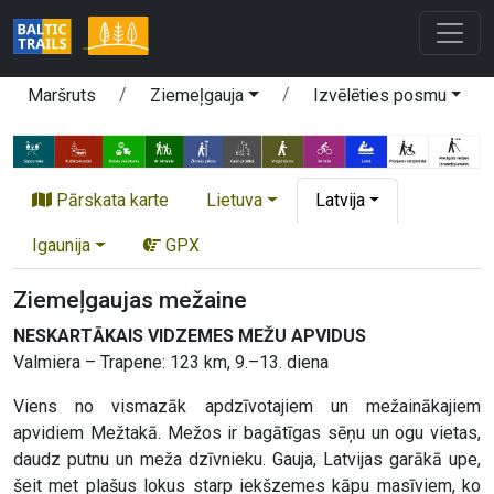
Maršruts
Ziemeļgauja
Izvēlēties posmu
Pārskata karte
Lietuva
Latvija
Igaunija
GPX
Ziemeļgaujas mežaine
NESKARTĀKAIS VIDZEMES MEŽU APVIDUS
Valmiera – Trapene: 123 km, 9.–13. diena
Viens no vismazāk apdzīvotajiem un mežainākajiem
apvidiem Mežtakā. Mežos ir bagātīgas sēņu un ogu vietas,
daudz putnu un meža dzīvnieku. Gauja, Latvijas garākā upe,
šeit met plašus lokus starp iekšzemes kāpu masīviem, ko