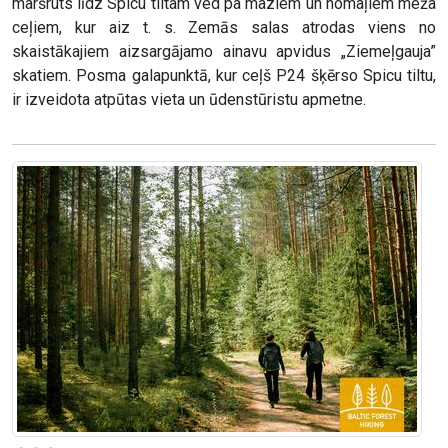
maršruts līdz Spicu tiltam ved pa maziem un nomaļiem meža
ceļiem, kur aiz t. s. Zemās salas atrodas viens no
skaistākajiem aizsargājamo ainavu apvidus „Ziemeļgauja”
skatiem. Posma galapunktā, kur ceļš P24 šķērso Spicu tiltu,
ir izveidota atpūtas vieta un ūdenstūristu apmetne.