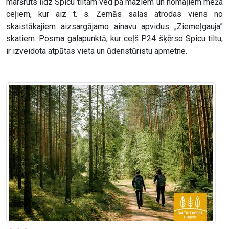
maršruts līdz Spicu tiltam ved pa maziem un nomaļiem meža
ceļiem, kur aiz t. s. Zemās salas atrodas viens no
skaistākajiem aizsargājamo ainavu apvidus „Ziemeļgauja”
skatiem. Posma galapunktā, kur ceļš P24 šķērso Spicu tiltu,
ir izveidota atpūtas vieta un ūdenstūristu apmetne.