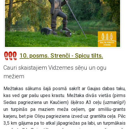
10. posms. Strenči - Spicu tilts.
Cauri skaistajiem Vidzemes sēņu un ogu
mežiem
Mežtakas sākums šajā posmā sakrīt ar Gaujas dabas taku,
kas ved gar pašu upes krastu. Mežtaka divās vietās (pirms
Sedas pagrieziena un Kaučiem) šķērso A3 ceļu (uzmanīgi!)
un turpinās pa maziem meža ceļiem, gar smilšu-grants
karjeru, bet pie Oliņu pagrieziena izved uz grantēta ceļa. Pēc
3,5 km gājuma pa to atkal jāpagriežas pa labi, un turpmākais