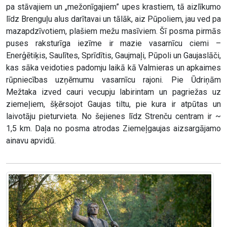
pa stāvajiem un „mežonīgajiem” upes krastiem, tā aizlīkumo
līdz Brenguļu alus darītavai un tālāk, aiz Pūpoliem, jau ved pa
mazapdzīvotiem, plašiem mežu masīviem. Šī posma pirmās
puses raksturīga iezīme ir mazie vasarnīcu ciemi –
Enerģētiķis, Saulītes, Sprīdītis, Gaujmaļi, Pūpoli un Gaujaslāči,
kas sāka veidoties padomju laikā kā Valmieras un apkaimes
rūpniecības uzņēmumu vasarnīcu rajoni. Pie Ūdriņām
Mežtaka izved cauri vecupju labirintam un pagriežas uz
ziemeļiem, šķērsojot Gaujas tiltu, pie kura ir atpūtas un
laivotāju pieturvieta. No šejienes līdz Strenču centram ir ~
1,5 km. Daļa no posma atrodas Ziemeļgaujas aizsargājamo
ainavu apvidū.