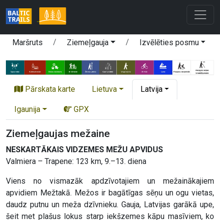
Maršruts
Ziemeļgauja
Izvēlēties posmu
Pārskata karte
Lietuva
Latvija
Igaunija
GPX
Ziemeļgaujas mežaine
NESKARTĀKAIS VIDZEMES MEŽU APVIDUS
Valmiera – Trapene: 123 km, 9.–13. diena
Viens no vismazāk apdzīvotajiem un mežainākajiem
apvidiem Mežtakā. Mežos ir bagātīgas sēņu un ogu vietas,
daudz putnu un meža dzīvnieku. Gauja, Latvijas garākā upe,
šeit met plašus lokus starp iekšzemes kāpu masīviem, ko