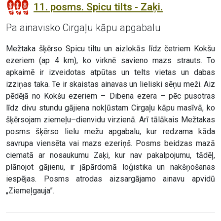
11. posms. Spicu tilts - Zaķi.
Pa ainavisko Cirgaļu kāpu apgabalu
Mežtaka šķērso Spicu tiltu un aizlokās līdz četriem Kokšu
ezeriem (ap 4 km), ko virknē savieno mazs strauts. To
apkaimē ir izveidotas atpūtas un telts vietas un dabas
izziņas taka. Te ir skaistas ainavas un lieliski sēņu meži. Aiz
pēdējā no Kokšu ezeriem – Dibena ezera – pēc pusotras
līdz divu stundu gājiena nokļūstam Cirgaļu kāpu masīvā, ko
šķērsojam ziemeļu–dienvidu virzienā. Arī tālākais Mežtakas
posms šķērso lielu mežu apgabalu, kur redzama kāda
savrupa viensēta vai mazs ezeriņš. Posms beidzas mazā
ciematā ar nosaukumu Zaķi, kur nav pakalpojumu, tādēļ,
plānojot gājienu, ir jāpārdomā loģistika un nakšņošanas
iespējas. Posms atrodas aizsargājamo ainavu apvidū
„Ziemeļgauja”.