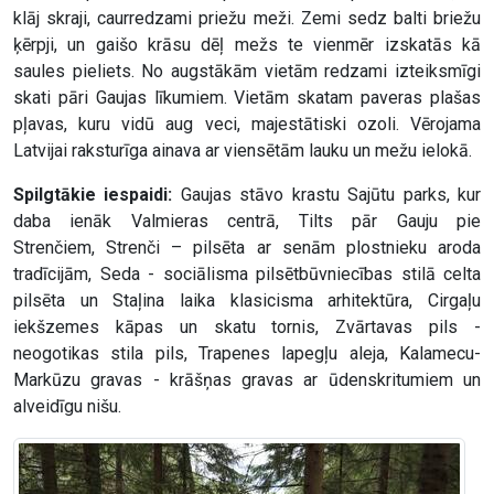
klāj skraji, caurredzami priežu meži. Zemi sedz balti briežu
ķērpji, un gaišo krāsu dēļ mežs te vienmēr izskatās kā
saules pieliets. No augstākām vietām redzami izteiksmīgi
skati pāri Gaujas līkumiem. Vietām skatam paveras plašas
pļavas, kuru vidū aug veci, majestātiski ozoli. Vērojama
Latvijai raksturīga ainava ar viensētām lauku un mežu ielokā.
Spilgtākie iespaidi:
Gaujas stāvo krastu Sajūtu parks, kur
daba ienāk Valmieras centrā, Tilts pār Gauju pie
Strenčiem, Strenči – pilsēta ar senām plostnieku aroda
tradīcijām, Seda - sociālisma pilsētbūvniecības stilā celta
pilsēta un Staļina laika klasicisma arhitektūra, Cirgaļu
iekšzemes kāpas un skatu tornis, Zvārtavas pils -
neogotikas stila pils, Trapenes lapegļu aleja, Kalamecu-
Markūzu gravas - krāšņas gravas ar ūdenskritumiem un
alveidīgu nišu.