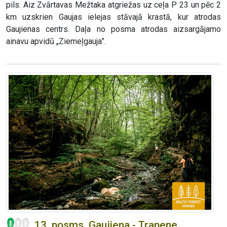
pils. Aiz Zvārtavas Mežtaka atgriežas uz ceļa P 23 un pēc 2
km uzskrien Gaujas ielejas stāvajā krastā, kur atrodas
Gaujienas centrs. Daļa no posma atrodas aizsargājamo
ainavu apvidū „Ziemeļgauja”.
13. posms. Gaujiena - Trapene.