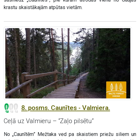
krastu skaistākajām atpūtas vietām.
8. posms. Caunītes - Valmiera.
Ceļā uz Valmieru – “Zaļo pilsētu”
No „Caunītēm” Mežtaka ved pa skaistiem priežu siliem un