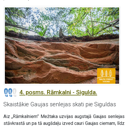
4. posms. Rāmkalni - Sigulda.
Skaistākie Gaujas senlejas skati pie Siguldas
Aiz „Rāmkalniem” Mežtaka uzvijas augstajā Gaujas senlejas
stāvkrastā un pa tā augšdaļu izved cauri Gaujas ciemam, līdz