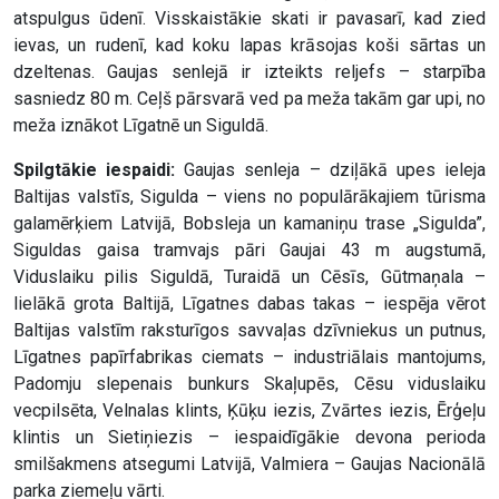
atspulgus ūdenī. Visskaistākie skati ir pavasarī, kad zied
ievas, un rudenī, kad koku lapas krāsojas koši sārtas un
dzeltenas. Gaujas senlejā ir izteikts reljefs – starpība
sasniedz 80 m. Ceļš pārsvarā ved pa meža takām gar upi, no
meža iznākot Līgatnē un Siguldā.
Spilgtākie iespaidi:
Gaujas senleja – dziļākā upes ieleja
Baltijas valstīs, Sigulda – viens no populārākajiem tūrisma
galamērķiem Latvijā, Bobsleja un kamaniņu trase „Sigulda”,
Siguldas gaisa tramvajs pāri Gaujai 43 m augstumā,
Viduslaiku pilis Siguldā, Turaidā un Cēsīs, Gūtmaņala –
lielākā grota Baltijā, Līgatnes dabas takas – iespēja vērot
Baltijas valstīm raksturīgos savvaļas dzīvniekus un putnus,
Līgatnes papīrfabrikas ciemats – industriālais mantojums,
Padomju slepenais bunkurs Skaļupēs, Cēsu viduslaiku
vecpilsēta, Velnalas klints, Ķūķu iezis, Zvārtes iezis, Ērģeļu
klintis un Sietiņiezis – iespaidīgākie devona perioda
smilšakmens atsegumi Latvijā, Valmiera – Gaujas Nacionālā
parka ziemeļu vārti.