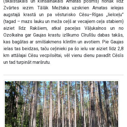
(skaistākais un klinšainākais Amatas posms) nonāk līdz
Zvārtes iezim. Tālāk Mežtaka uzskrien Amatas ielejas
augstajā krastā un pa vēsturisko Cēsu–Rīgas „lielceļu”
(tagad – mazs lauku un meža ceļš ar vecajiem ceļa stabiem)
aiziet līdz Rakšiem, atkal paceļas Vāļukalnos un no
Ozolkalna gar Gaujas krastu izlīkumo Cīrulīšu dabas takās,
kas bagātas ar smilšakmens klintīm un avotiem. Pie Gaujas
ielas tas beidzas, taču ceļinieki pa šo ielu var aiziet līdz 2,8
km attālajai Cēsu vecpilsētai, vēl vienu dienu pavadīt Cēsīs
un tad turpināt maršrutu.