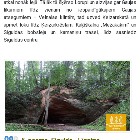
atkal nonāk lejā. Tālāk tā šķērso Lorupi un aizvijas gar Gaujas
līkumiem līdz vienam no iespaidīgākajiem Gaujas
atsegumiem – Velnalas klintīm, tad uzved Ķeizarskatā un
apmet loku līdz Ķeizarkrēslam, Kaķīškalna „Mežakaķim” un
Siguldas bobsleja un kamaniņu trasei, līdz sasniedz
Siguldas centru.