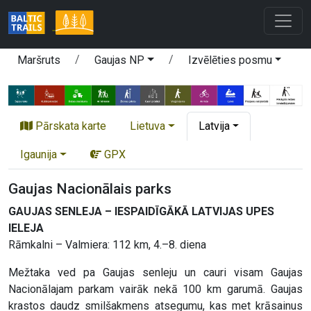
Maršruts
Gaujas NP
Izvēlēties posmu
Pārskata karte
Lietuva
Latvija
Igaunija
GPX
Gaujas Nacionālais parks
GAUJAS SENLEJA – IESPAIDĪGĀKĀ LATVIJAS UPES
IELEJA
Rāmkalni – Valmiera: 112 km, 4.–8. diena
Mežtaka ved pa Gaujas senleju un cauri visam Gaujas
Nacionālajam parkam vairāk nekā 100 km garumā. Gaujas
krastos daudz smilšakmens atsegumu, kas met krāsainus