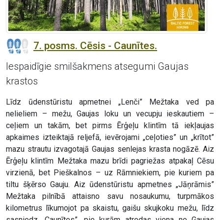
7. posms. Cēsis - Caunītes.
Iespaidīgie smilšakmens atsegumi Gaujas
krastos
Līdz ūdenstūristu apmetnei „Lenči” Mežtaka ved pa
nelieliem – mežu, Gaujas loku un vecupju ieskautiem –
ceļiem un takām, bet pirms Ērģeļu klintīm tā iekļaujas
apkaimes izteiktajā reljefā, ievērojami „ceļoties” un „krītot”
mazu strautu izvagotajā Gaujas senlejas krasta nogāzē. Aiz
Ērģeļu klintīm Mežtaka mazu brīdi pagriežas atpakaļ Cēsu
virzienā, bet Pieškalnos – uz Rāmniekiem, pie kuriem pa
tiltu šķērso Gauju. Aiz ūdenstūristu apmetnes „Jāņrāmis”
Mežtaka pilnībā attaisno savu nosaukumu, turpmākos
kilometrus līkumojot pa skaistu, gaišu skujkoku mežu, līdz
sasniedz „Caunītes”, pie kurām atrodas viena no Gaujas