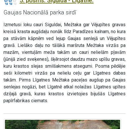
5. posms. Sigulda - Līgatne.
Gaujas Nacionālā parka sirdī
Izmetusi loku cauri Siguldai, Mežtaka gar Vējupītes gravas
kreisā krasta augšdaļu nonāk līdz Paradīzes kalnam, no kura
pa stāvām kāpnēm ved lejup Gaujas senlejā un Vējupītes
gravā. Lielāko daļu no tālākā maršruta Mežtaka virzās pa
mazām, vientuļām meža takām un cauri nelielām pļavām
(jūnijā zied sveķenes), šķērsojot daudzu mazo upīšu gravas,
kuru krastos slejas smilšakmens atsegumi. Posma pēdējie
seši kilometri virzās pa nelielu ceļu gar Līgatnes dabas
takām. Pirms Līgatnes Mežtaka paceļas augšup pa Gaujas
senlejas nogāzi, bet Līgatnē atkal nolaižas Līgatnes upītes
dziļajā gravā, kuras krastos izvietojies bijušās Līgatnes
papīrfabrikas ciemats.