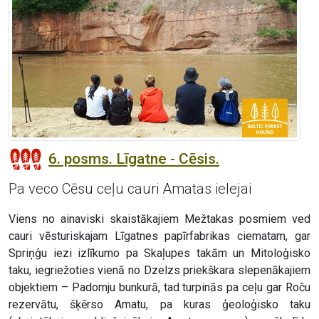
6. posms. Līgatne - Cēsis.
Pa veco Cēsu ceļu cauri Amatas ielejai
Viens no ainaviski skaistākajiem Mežtakas posmiem ved
cauri vēsturiskajam Līgatnes papīrfabrikas ciematam, gar
Spriņģu iezi izlīkumo pa Skaļupes takām un Mitoloģisko
taku, iegriežoties vienā no Dzelzs priekškara slepenākajiem
objektiem – Padomju bunkurā, tad turpinās pa ceļu gar Roču
rezervātu, šķērso Amatu, pa kuras ģeoloģisko taku