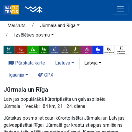
Maršruts
Jūrmala and Rīga
Izvēlēties posmu
Pārskata karte
Lietuva
Latvija
Igaunija
GPX
Jūrmala un Rīga
Latvijas populārākā kūrortpilsēta un galvaspilsēta
Jūrmala – Vecāķi: 84 km, 21.–24. diena
Jūrtakas posms iet cauri kūrortpilsētai Jūrmalai un Latvijas
galvaspilsētai Rīgai. Jūrmalā gar krastu stiepjas smilšains