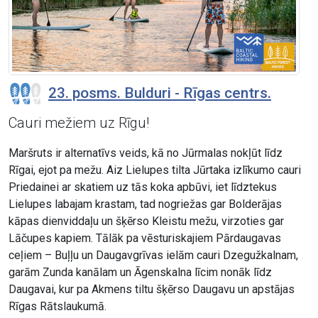
23. posms. Bulduri - Rīgas centrs.
Cauri mežiem uz Rīgu!
Maršruts ir alternatīvs veids, kā no Jūrmalas nokļūt līdz
Rīgai, ejot pa mežu. Aiz Lielupes tilta Jūrtaka izlīkumo cauri
Priedainei ar skatiem uz tās koka apbūvi, iet līdztekus
Lielupes labajam krastam, tad nogriežas gar Bolderājas
kāpas dienviddaļu un šķērso Kleistu mežu, virzoties gar
Lāčupes kapiem. Tālāk pa vēsturiskajiem Pārdaugavas
ceļiem – Buļļu un Daugavgrīvas ielām cauri Dzegužkalnam,
garām Zunda kanālam un Āgenskalna līcim nonāk līdz
Daugavai, kur pa Akmens tiltu šķērso Daugavu un apstājas
Rīgas Rātslaukumā.