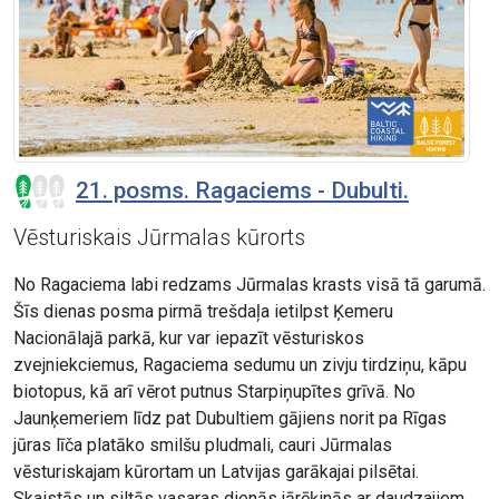
21. posms. Ragaciems - Dubulti.
Vēsturiskais Jūrmalas kūrorts
No Ragaciema labi redzams Jūrmalas krasts visā tā garumā.
Šīs dienas posma pirmā trešdaļa ietilpst Ķemeru
Nacionālajā parkā, kur var iepazīt vēsturiskos
zvejniekciemus, Ragaciema sedumu un zivju tirdziņu, kāpu
biotopus, kā arī vērot putnus Starpiņupītes grīvā. No
Jaunķemeriem līdz pat Dubultiem gājiens norit pa Rīgas
jūras līča platāko smilšu pludmali, cauri Jūrmalas
vēsturiskajam kūrortam un Latvijas garākajai pilsētai.
Skaistās un siltās vasaras dienās jārēķinās ar daudzajiem