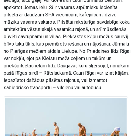
liedags, taču gājēji var doties arī cauri Jūrmalas centram,
apskatot Jomas ielu. Šī ir vasaras atpūtnieku iecienīta
pilsēta ar daudzām SPA viesnīcām, kafejnīcām, dzīvo
mūziku vasaras vakaros. Pilsētai raksturīga savdabīga koka
arhitektūra vēsturiskajā vasarnīcu rajonā, un arī mūsdienās
būvēti savrupnami un villas. Piekrastes kāpu mežus caurvij
blīvs taku tīkls, kas piemērots iešanai un nūjošanai. Jūrmalu
no Pierīgas mežiem atdala Lielupe. No Priedaines līdz Rīgai
var nokļūt, ejot pa Kleistu meža ceļiem un takām un
priekšpilsētas ielām līdz Daugavai, kuru šķērsojot, nonākam
pašā Rīgas sirdī – Rātslaukumā. Cauri Rīgai var iziet kājām,
iepazīstot dažādus pilsētas rajonus, vai izmantot
sabiedrisko transportu – vilcienu vai autobusu.