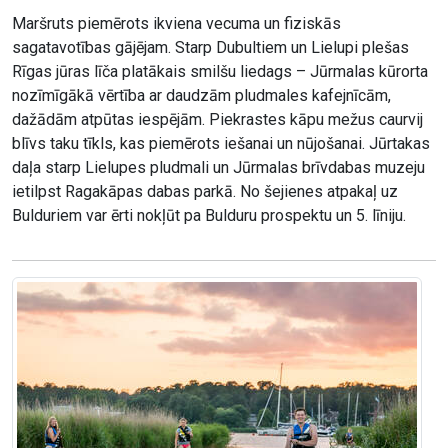
Maršruts piemērots ikviena vecuma un fiziskās
sagatavotības gājējam. Starp Dubultiem un Lielupi plešas
Rīgas jūras līča platākais smilšu liedags – Jūrmalas kūrorta
nozīmīgākā vērtība ar daudzām pludmales kafejnīcām,
dažādām atpūtas iespējām. Piekrastes kāpu mežus caurvij
blīvs taku tīkls, kas piemērots iešanai un nūjošanai. Jūrtakas
daļa starp Lielupes pludmali un Jūrmalas brīvdabas muzeju
ietilpst Ragakāpas dabas parkā. No šejienes atpakaļ uz
Bulduriem var ērti nokļūt pa Bulduru prospektu un 5. līniju.