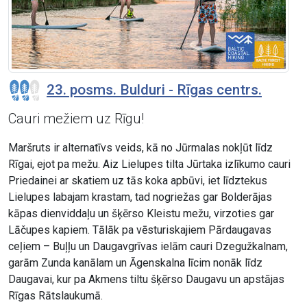
23. posms. Bulduri - Rīgas centrs.
Cauri mežiem uz Rīgu!
Maršruts ir alternatīvs veids, kā no Jūrmalas nokļūt līdz
Rīgai, ejot pa mežu. Aiz Lielupes tilta Jūrtaka izlīkumo cauri
Priedainei ar skatiem uz tās koka apbūvi, iet līdztekus
Lielupes labajam krastam, tad nogriežas gar Bolderājas
kāpas dienviddaļu un šķērso Kleistu mežu, virzoties gar
Lāčupes kapiem. Tālāk pa vēsturiskajiem Pārdaugavas
ceļiem – Buļļu un Daugavgrīvas ielām cauri Dzegužkalnam,
garām Zunda kanālam un Āgenskalna līcim nonāk līdz
Daugavai, kur pa Akmens tiltu šķērso Daugavu un apstājas
Rīgas Rātslaukumā.