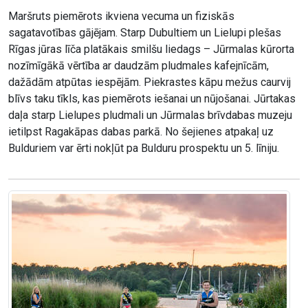
Maršruts piemērots ikviena vecuma un fiziskās
sagatavotības gājējam. Starp Dubultiem un Lielupi plešas
Rīgas jūras līča platākais smilšu liedags – Jūrmalas kūrorta
nozīmīgākā vērtība ar daudzām pludmales kafejnīcām,
dažādām atpūtas iespējām. Piekrastes kāpu mežus caurvij
blīvs taku tīkls, kas piemērots iešanai un nūjošanai. Jūrtakas
daļa starp Lielupes pludmali un Jūrmalas brīvdabas muzeju
ietilpst Ragakāpas dabas parkā. No šejienes atpakaļ uz
Bulduriem var ērti nokļūt pa Bulduru prospektu un 5. līniju.