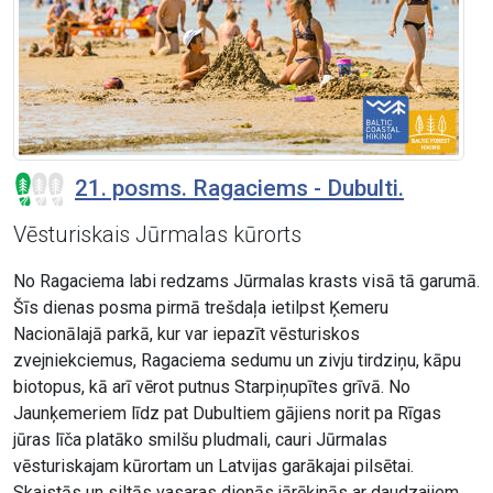
21. posms. Ragaciems - Dubulti.
Vēsturiskais Jūrmalas kūrorts
No Ragaciema labi redzams Jūrmalas krasts visā tā garumā.
Šīs dienas posma pirmā trešdaļa ietilpst Ķemeru
Nacionālajā parkā, kur var iepazīt vēsturiskos
zvejniekciemus, Ragaciema sedumu un zivju tirdziņu, kāpu
biotopus, kā arī vērot putnus Starpiņupītes grīvā. No
Jaunķemeriem līdz pat Dubultiem gājiens norit pa Rīgas
jūras līča platāko smilšu pludmali, cauri Jūrmalas
vēsturiskajam kūrortam un Latvijas garākajai pilsētai.
Skaistās un siltās vasaras dienās jārēķinās ar daudzajiem