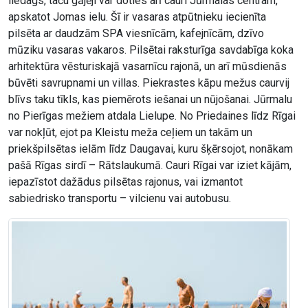
liedags, taču gājēji var doties arī cauri Jūrmalas centram,
apskatot Jomas ielu. Šī ir vasaras atpūtnieku iecienīta
pilsēta ar daudzām SPA viesnīcām, kafejnīcām, dzīvo
mūziku vasaras vakaros. Pilsētai raksturīga savdabīga koka
arhitektūra vēsturiskajā vasarnīcu rajonā, un arī mūsdienās
būvēti savrupnami un villas. Piekrastes kāpu mežus caurvij
blīvs taku tīkls, kas piemērots iešanai un nūjošanai. Jūrmalu
no Pierīgas mežiem atdala Lielupe. No Priedaines līdz Rīgai
var nokļūt, ejot pa Kleistu meža ceļiem un takām un
priekšpilsētas ielām līdz Daugavai, kuru šķērsojot, nonākam
pašā Rīgas sirdī – Rātslaukumā. Cauri Rīgai var iziet kājām,
iepazīstot dažādus pilsētas rajonus, vai izmantot
sabiedrisko transportu – vilcienu vai autobusu.