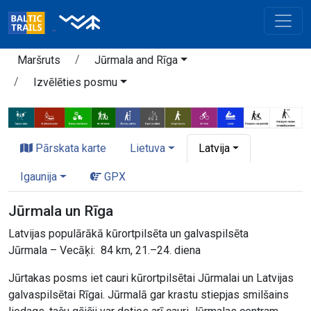
Maršruts
Jūrmala and Rīga
Izvēlēties posmu
Pārskata karte
Lietuva
Latvija
Igaunija
GPX
Jūrmala un Rīga
Latvijas populārākā kūrortpilsēta un galvaspilsēta
Jūrmala – Vecāķi: 84 km, 21.–24. diena
Jūrtakas posms iet cauri kūrortpilsētai Jūrmalai un Latvijas
galvaspilsētai Rīgai. Jūrmalā gar krastu stiepjas smilšains