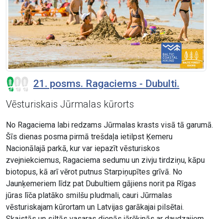
21. posms. Ragaciems - Dubulti.
Vēsturiskais Jūrmalas kūrorts
No Ragaciema labi redzams Jūrmalas krasts visā tā garumā.
Šīs dienas posma pirmā trešdaļa ietilpst Ķemeru
Nacionālajā parkā, kur var iepazīt vēsturiskos
zvejniekciemus, Ragaciema sedumu un zivju tirdziņu, kāpu
biotopus, kā arī vērot putnus Starpiņupītes grīvā. No
Jaunķemeriem līdz pat Dubultiem gājiens norit pa Rīgas
jūras līča platāko smilšu pludmali, cauri Jūrmalas
vēsturiskajam kūrortam un Latvijas garākajai pilsētai.
Skaistās un siltās vasaras dienās jārēķinās ar daudzajiem