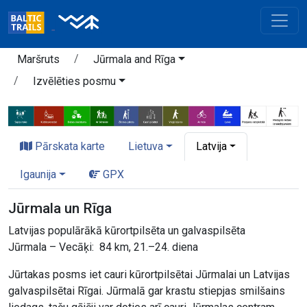
Maršruts
Jūrmala and Rīga
Izvēlēties posmu
Pārskata karte
Lietuva
Latvija
Igaunija
GPX
Jūrmala un Rīga
Latvijas populārākā kūrortpilsēta un galvaspilsēta
Jūrmala – Vecāķi: 84 km, 21.–24. diena
Jūrtakas posms iet cauri kūrortpilsētai Jūrmalai un Latvijas
galvaspilsētai Rīgai. Jūrmalā gar krastu stiepjas smilšains