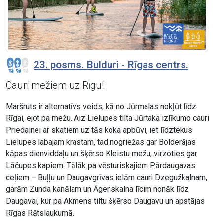
23. posms. Bulduri - Rīgas centrs.
Cauri mežiem uz Rīgu!
Maršruts ir alternatīvs veids, kā no Jūrmalas nokļūt līdz
Rīgai, ejot pa mežu. Aiz Lielupes tilta Jūrtaka izlīkumo cauri
Priedainei ar skatiem uz tās koka apbūvi, iet līdztekus
Lielupes labajam krastam, tad nogriežas gar Bolderājas
kāpas dienviddaļu un šķērso Kleistu mežu, virzoties gar
Lāčupes kapiem. Tālāk pa vēsturiskajiem Pārdaugavas
ceļiem – Buļļu un Daugavgrīvas ielām cauri Dzegužkalnam,
garām Zunda kanālam un Āgenskalna līcim nonāk līdz
Daugavai, kur pa Akmens tiltu šķērso Daugavu un apstājas
Rīgas Rātslaukumā.