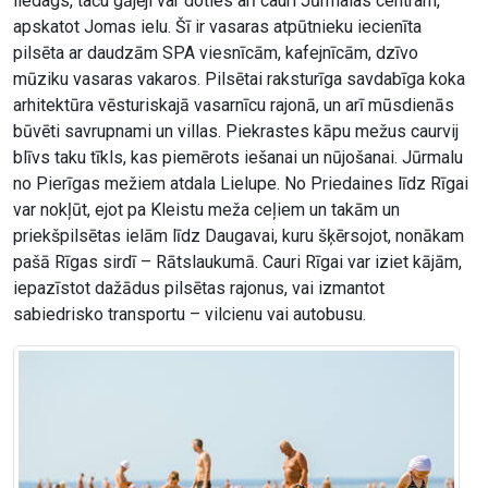
liedags, taču gājēji var doties arī cauri Jūrmalas centram,
apskatot Jomas ielu. Šī ir vasaras atpūtnieku iecienīta
pilsēta ar daudzām SPA viesnīcām, kafejnīcām, dzīvo
mūziku vasaras vakaros. Pilsētai raksturīga savdabīga koka
arhitektūra vēsturiskajā vasarnīcu rajonā, un arī mūsdienās
būvēti savrupnami un villas. Piekrastes kāpu mežus caurvij
blīvs taku tīkls, kas piemērots iešanai un nūjošanai. Jūrmalu
no Pierīgas mežiem atdala Lielupe. No Priedaines līdz Rīgai
var nokļūt, ejot pa Kleistu meža ceļiem un takām un
priekšpilsētas ielām līdz Daugavai, kuru šķērsojot, nonākam
pašā Rīgas sirdī – Rātslaukumā. Cauri Rīgai var iziet kājām,
iepazīstot dažādus pilsētas rajonus, vai izmantot
sabiedrisko transportu – vilcienu vai autobusu.