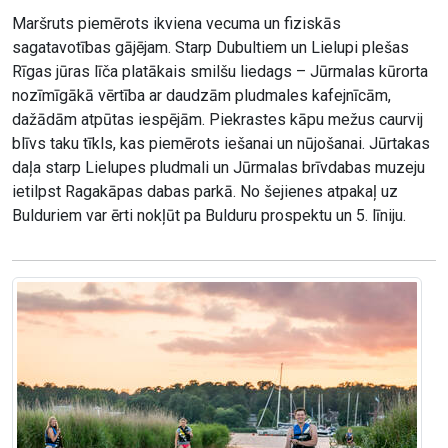
Maršruts piemērots ikviena vecuma un fiziskās
sagatavotības gājējam. Starp Dubultiem un Lielupi plešas
Rīgas jūras līča platākais smilšu liedags – Jūrmalas kūrorta
nozīmīgākā vērtība ar daudzām pludmales kafejnīcām,
dažādām atpūtas iespējām. Piekrastes kāpu mežus caurvij
blīvs taku tīkls, kas piemērots iešanai un nūjošanai. Jūrtakas
daļa starp Lielupes pludmali un Jūrmalas brīvdabas muzeju
ietilpst Ragakāpas dabas parkā. No šejienes atpakaļ uz
Bulduriem var ērti nokļūt pa Bulduru prospektu un 5. līniju.