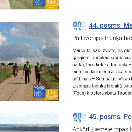
44. posms. Mee
Pa Livonijas Indriķa h
Maršruts, kas izvietojies die
gājējiem. Jūrtakas šīsdiena
parkā, taču lielākā tās daļa 
ciemi un lauku ceļi ar skaist
arī Lihula – Sāmsalas-Vīkas 
Livonijas Indriķa hronikā sa
Rīgas) klostera abatu Teoderi
45. posms. Pen
Apkārt Ziemeļeiropas 