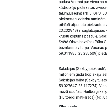
padara Vormsi par vienu no s
kādreizējo piekrastes zviedr
talumuuseum) (Nr. 3, GPS: 5
piekrastes zviedru atmiņām
pilnībā atjaunota piekrastes 
23.232949) ir saglabājušies v
krustu kopums pasaulē. Salas
Svētā Olava baznīca (Püha Ola
baznīcai nav torņa. Vasaras p
59.011983, 23.283609) piedā
Saksbijas (Saxby) piekrastē,
miljoniem gadu tropiskajā se
Saksbijas bāka (Saxby tuletor
59.027647, 23.117274). Viena
mežā esošais Huitbergi kaļķ
(Huitbergi matkarada) (Nr. 7
Kihnu sala