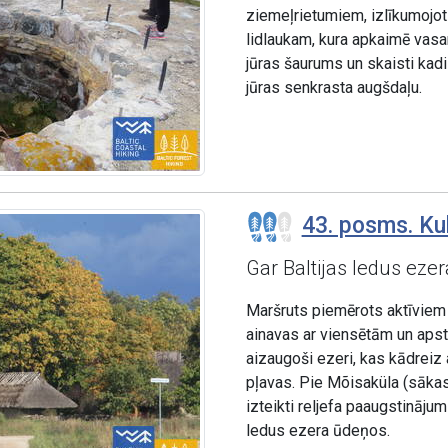
ziemeļrietumiem, izlīkumojot
lidlaukam, kura apkaimē vasa
jūras šaurums un skaisti kadi
jūras senkrasta augšdaļu.
43. posms. Ku
Gar Baltijas ledus eze
Maršruts piemērots aktīviem g
ainavas ar viensētām un apst
aizaugoši ezeri, kas kādreiz 
pļavas. Pie Mõisaküla (sāka
izteikti reljefa paaugstināju
ledus ezera ūdeņos.