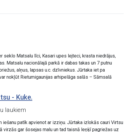
seklo Matsalu līci, Kasari upes lejteci, krasta niedrājus,
as. Matsalu nacionālajā parkā ir dabas takas un 7 putnu
 briežus, alņus, lapsas u.c. dzīvniekus. Jūrtaka iet pa
m var nokļūt Rietumigaunijas arhipelāga salās – Sāmsalā
tsu - Kuke.
ķu laukiem
iešanu patīk apvienot ar izziņu. Jūrtaka izlokās cauri Virtsu
 virzās gar šosejas malu un tad taisnā leņķī pagriežas uz