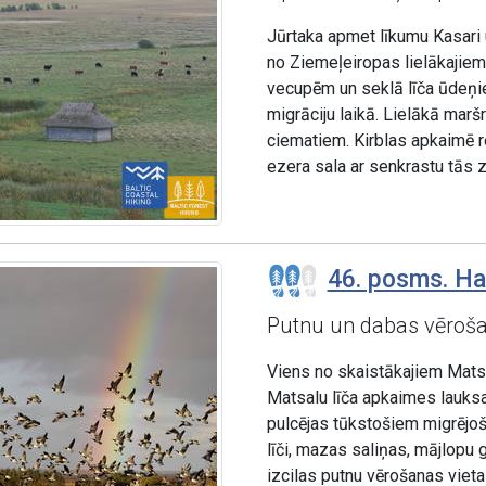
Jūrtaka apmet līkumu Kasari u
no Ziemeļeiropas lielākajiem
vecupēm un seklā līča ūdeņie
migrāciju laikā. Lielākā mar
ciematiem. Kirblas apkaimē r
ezera sala ar senkrastu tās 
46. posms. Ha
Putnu un dabas vēroša
Viens no skaistākajiem Mats
Matsalu līča apkaimes lauks
pulcējas tūkstošiem migrējoš
līči, mazas saliņas, mājlopu 
izcilas putnu vērošanas vietas