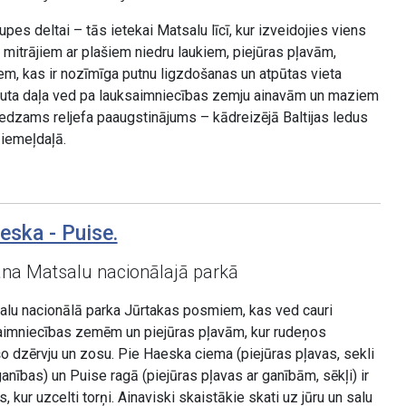
pes deltai – tās ietekai Matsalu līcī, kur izveidojies viens
 mitrājiem ar plašiem niedru laukiem, piejūras pļavām,
m, kas ir nozīmīga putnu ligzdošanas un atpūtas vieta
šruta daļa ved pa lauksaimniecības zemju ainavām un maziem
edzams reljefa paaugstinājums – kādreizējā Baltijas ledus
ziemeļdaļā.
eska - Puise.
na Matsalu nacionālajā parkā
alu nacionālā parka Jūrtakas posmiem, kas ved cauri
aimniecības zemēm un piejūras pļavām, kur rudeņos
o dzērvju un zosu. Pie Haeska ciema (piejūras pļavas, sekli
ganības) un Puise ragā (piejūras pļavas ar ganībām, sēkļi) ir
, kur uzcelti torņi. Ainaviski skaistākie skati uz jūru un salu