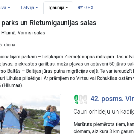
uva
Latvija
Igaunija
GPX
 parks un Rietumigaunijas salas
, Hījumā, Vormsi salas
6. diena
ionālajam parkam – lielākajam Ziemeļeiropas mitrājam. Tas ietver 
ļavas, piekrastes ganības, meža pļavas un aptuveni 50 jūras sal
rso Baltās – Baltijas jūras putnu migrācijas ceļš. Te var ieraudzīt
uri Lihulas pilsētiņai. Ar prāmjiem no Virtsu vai Rohukilas ostā
 (Hiiumaa).
42. posms. Vir
Cauri orhideju un kadi
Maršruts piemērots tiem, kam 
ciemam, aiz kura 3 km garumā