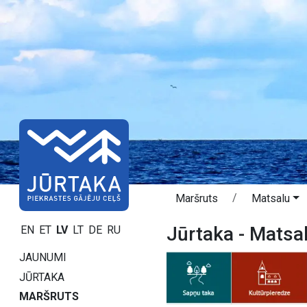
Maršruts
Matsalu
Jūrtaka - Matsa
EN
ET
LV
LT
DE
RU
JAUNUMI
JŪRTAKA
MARŠRUTS