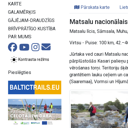
KARTE
Pārskata karte
Liet
GALAMĒRĶIS
GĀJĒJAM-DRAUDZĪGS
Matsalu nacionālais
BRĪVPRĀTĪGO KUSTĪBA
Matsalu līcis, Sāmsala, Muhu
PAR MUMS
Virtsu - Puise: 100 km, 42.–4
Jūrtaka ved cauri Matsalu nac
Kontrasta režīms
pārplūstošās Kasari palieņu p
vērošanas torņi. Teritoriju šķē
Pieslēgties
grantētiem lauku ceļiem un ca
(Saaremaa), Vormsi un Hījumā