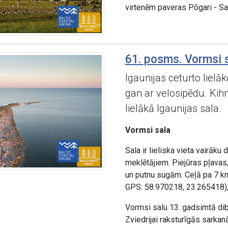
virtenēm paveras Põgari - Sa
61. posms. Vormsi s
Igaunijas ceturto lielāk
gan ar velosipēdu. Kihnu
lielākā Igaunijas sala.
Vormsi sala
Sala ir lieliska vieta vairāk
meklētājiem. Piejūras pļavas
un putnu sugām. Ceļā pa 7 km
GPS: 58.970218, 23.265418), 
Vormsi salu 13. gadsimtā dibi
Zviedrijai raksturīgās sarka