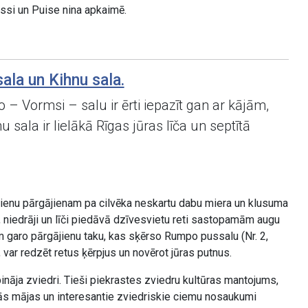
ssi un Puise nina apkaimē.
ala un Kihnu sala.
o – Vormsi – salu ir ērti iepazīt gan ar kājām,
 sala ir lielākā Rīgas jūras līča un septītā
u dienu pārgājienam pa cilvēka neskartu dabu miera un klusuma
, niedrāji un līči piedāvā dzīvesvietu reti sastopamām augu
 garo pārgājienu taku, kas sķērso Rumpo pussalu (Nr. 2,
var redzēt retus ķērpjus un novērot jūras putnus.
nāja zviedri. Tieši piekrastes zviedru kultūras mantojums,
nās mājas un interesantie zviedriskie ciemu nosaukumi