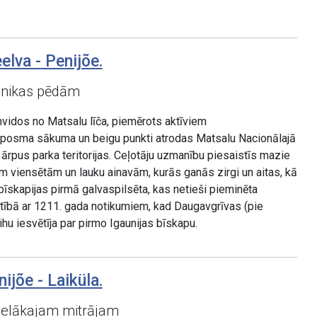
lva - Penijõe.
ronikas pēdām
nvidos no Matsalu līča, piemērots aktīviem
s posma sākuma un beigu punkti atrodas Matsalu Nacionālajā
– ārpus parka teritorijas. Ceļotāju uzmanību piesaistīs mazie
ām viensētām un lauku ainavām, kurās ganās zirgi un aitas, kā
bīskapijas pirmā galvaspilsēta, kas netieši pieminēta
istībā ar 1211. gada notikumiem, kad Daugavgrīvas (pie
hu iesvētīja par pirmo Igaunijas bīskapu.
ijõe - Laiküla.
lielākajam mitrājam