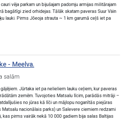
 cauri vēja parkam un bijušajam padomju armijas militārajam
rā bagātīgi zied orhidejas. Tālāk skatam paveras Suur Väin
ķu lauki. Pirms Jõeoja strauta ~ 1 km garumā ceļš iet pa
ke - Meelva.
ra salām
ājējiem. Jūrtaka iet pa nelieliem lauku ceļiem, kur paveras
rādātām zemēm. Tuvojoties Matsalu līcim, parādās mitrāji –
atdalījušies no jūras kā līči un mājlopu noganītās piejūras
s Matsalu nacionālais parks) un Salevere ciemiem redzami
mi, kas pirms vairāk nekā 10 000 gadiem bija salas Baltijas