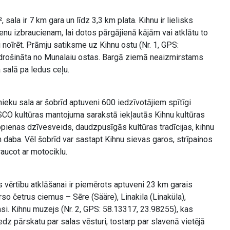
 sala ir 7 km gara un līdz 3,3 km plata. Kihnu ir lielisks
enu izbraucienam, lai dotos pārgājienā kājām vai atklātu to
i noīrēt. Prāmju satiksme uz Kihnu ostu (Nr. 1, GPS:
odrošināta no Munalaiu ostas. Bargā ziemā neaizmirstams
salā pa ledus ceļu.
ieku sala ar šobrīd aptuveni 600 iedzīvotājiem spītīgi
SCO kultūras mantojuma sarakstā iekļautās Kihnu kultūras
opienas dzīvesveids, daudzpusīgās kultūras tradīcijas, kihnu
n daba. Vēl šobrīd var sastapt Kihnu sievas garos, strīpainos
raucot ar motociklu.
 vērtību atklāšanai ir piemērots aptuveni 23 km garais
so četrus ciemus – Sēre (Sääre), Linakila (Linaküla),
si. Kihnu muzejs (Nr. 2, GPS: 58.13317, 23.98255), kas
dz pārskatu par salas vēsturi, tostarp par slavenā vietējā