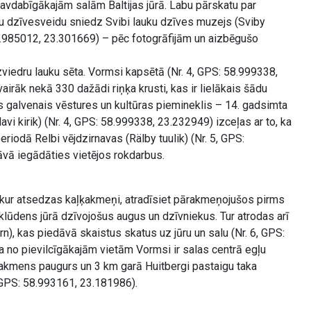
avdabīgākajām salām Baltijas jūrā. Labu pārskatu par
u dzīvesveidu sniedz Svibi lauku dzīves muzejs (Sviby
8.985012, 23.301669) – pēc fotogrāfijām un aizbēgušo
zviedru lauku sēta. Vormsi kapsētā (Nr. 4, GPS: 58.999338,
airāk nekā 330 dažādi riņķa krusti, kas ir lielākais šādu
 galvenais vēstures un kultūras piemineklis – 14. gadsimta
vi kirik) (Nr. 4, GPS: 58.999338, 23.232949) izceļas ar to, ka
eriodā Relbi vējdzirnavas (Rälby tuulik) (Nr. 5, GPS:
vā iegādāties vietējos rokdarbus.
 kur atsedzas kaļķakmeņi, atradīsiet pārakmeņojušos pirms
klūdens jūrā dzīvojošus augus un dzīvniekus. Tur atrodas arī
n), kas piedāvā skaistus skatus uz jūru un salu (Nr. 6, GPS:
 no pievilcīgākajām vietām Vormsi ir salas centrā egļu
akmens paugurs un 3 km garā Huitbergi pastaigu taka
, GPS: 58.993161, 23.181986).