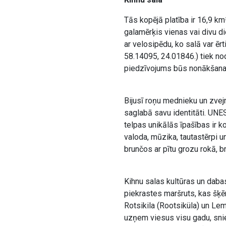
Tās kopējā platība ir 16,9 km²,
galamērķis vienas vai divu di
ar velosipēdu, ko salā var ērt
58.14095, 24.01846.) tiek n
piedzīvojums būs nonākšana 
Bijusī roņu mednieku un zvejn
saglabā savu identitāti. UNE
telpas unikālās īpašības ir k
valoda, mūzika, tautastērpi u
brunčos ar pītu grozu rokā, b
Kihnu salas kultūras un dabas
piekrastes maršruts, kas šķēr
Rotsikila (Rootsiküla) un Lem
uzņem viesus visu gadu, snie