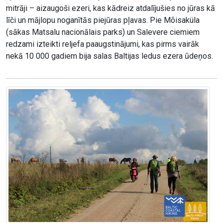
mitrāji – aizaugoši ezeri, kas kādreiz atdalījušies no jūras kā
līči un mājlopu noganītās piejūras pļavas. Pie Mõisaküla
(sākas Matsalu nacionālais parks) un Salevere ciemiem
redzami izteikti reljefa paaugstinājumi, kas pirms vairāk
nekā 10 000 gadiem bija salas Baltijas ledus ezera ūdeņos.