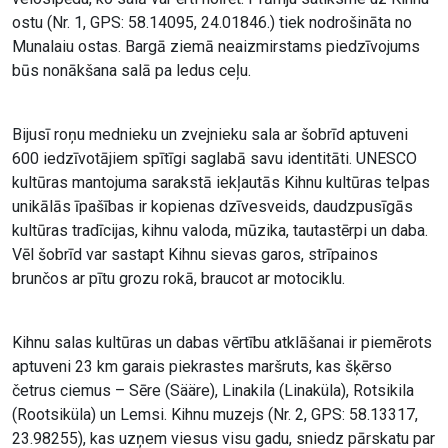
ostu (Nr. 1, GPS: 58.14095, 24.01846.) tiek nodrošināta no
Munalaiu ostas. Bargā ziemā neaizmirstams piedzīvojums
būs nonākšana salā pa ledus ceļu.
Bijusī roņu mednieku un zvejnieku sala ar šobrīd aptuveni
600 iedzīvotājiem spītīgi saglabā savu identitāti. UNESCO
kultūras mantojuma sarakstā iekļautās Kihnu kultūras telpas
unikālās īpašības ir kopienas dzīvesveids, daudzpusīgās
kultūras tradīcijas, kihnu valoda, mūzika, tautastērpi un daba.
Vēl šobrīd var sastapt Kihnu sievas garos, strīpainos
brunčos ar pītu grozu rokā, braucot ar motociklu.
Kihnu salas kultūras un dabas vērtību atklāšanai ir piemērots
aptuveni 23 km garais piekrastes maršruts, kas šķērso
četrus ciemus – Sēre (Sääre), Linakila (Linaküla), Rotsikila
(Rootsiküla) un Lemsi. Kihnu muzejs (Nr. 2, GPS: 58.13317,
23.98255), kas uzņem viesus visu gadu, sniedz pārskatu par