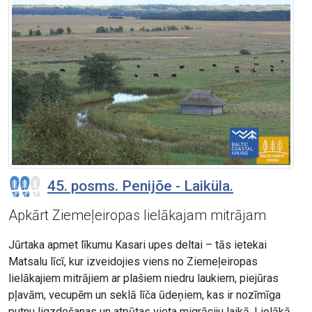
45. posms. Penijõe - Laiküla.
Apkārt Ziemeļeiropas lielākajam mitrājam
Jūrtaka apmet līkumu Kasari upes deltai – tās ietekai
Matsalu līcī, kur izveidojies viens no Ziemeļeiropas
lielākajiem mitrājiem ar plašiem niedru laukiem, piejūras
pļavām, vecupēm un seklā līča ūdeņiem, kas ir nozīmīga
putnu ligzdošanas un atpūtas vieta migrāciju laikā. Lielākā