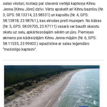
salas vēsturi, tostarp par slavenā vietējā kapteiņa Kihnu
Jenna (Kihnu Jõnn) dzīvi. Vērts apskatīt arī Kihnu baznīcu (Nr.
3, GPS: 58.13314, 23.98331) un kapsētu (Nr. 4, GPS:
58.13818, 23.98761.), kas atrodas pretī muzejam. No bākas
(Nr. 5, GPS: 58.09705, 23.97111) vasarā var baudīt skaistu
skatu uz salu, apkārtesošajām sērēm un jūru. Piemiņas
akmens pie kādreizējām Kihnu Jenna mājām (Nr. 6, GPS:
58.11535, 23.99403.) iepazīstina ar salas leģendāro
“mežonīgo kapteini”.