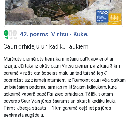
42. posms. Virtsu - Kuke.
Cauri orhideju un kadiķu laukiem
Maršruts piemērots tiem, kam iešanu patīk apvienot ar
izziņu. Jūrtaka izlokās cauri Virtsu ciemam, aiz kura 3 km
garumā virzās gar šosejas malu un tad taisnā leņķī
pagriežas uz ziemeļrietumiem, izlīkumojot cauri vēja parkam
un bijušajam padomju armijas militārajam lidlaukam, kura
apkaimē vasarā bagātīgi zied orhidejas. Tālāk skatam
paveras Suur Väin jūras šaurums un skaisti kadiķu lauki.
Pirms Jõeoja strauta ~ 1 km garumā ceļš iet pa jūras
senkrasta augšdaļu.