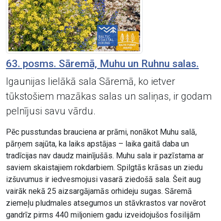
63. posms. Sāremā, Muhu un Ruhnu salas.
Igaunijas lielākā sala Sāremā, ko ietver
tūkstošiem mazākas salas un saliņas, ir godam
pelnījusi savu vārdu.
Pēc pusstundas brauciena ar prāmi, nonākot Muhu salā,
pārņem sajūta, ka laiks apstājas – laika gaitā daba un
tradīcijas nav daudz mainījušās. Muhu sala ir pazīstama ar
saviem skaistajiem rokdarbiem. Spilgtās krāsas un ziedu
izšuvumus ir iedvesmojusi vasarā ziedošā sala. Šeit aug
vairāk nekā 25 aizsargājamās orhideju sugas. Sāremā
ziemeļu pludmales atsegumos un stāvkrastos var novērot
gandrīz pirms 440 miljoniem gadu izveidojušos fosilijām