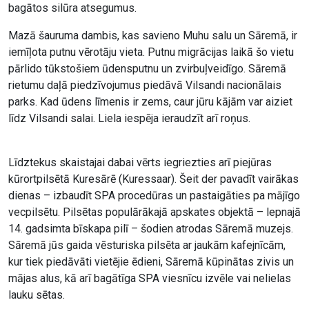
bagātos silūra atsegumus.
Mazā šauruma dambis, kas savieno Muhu salu un Sāremā, ir
iemīļota putnu vērotāju vieta. Putnu migrācijas laikā šo vietu
pārlido tūkstošiem ūdensputnu un zvirbuļveidīgo. Sāremā
rietumu daļā piedzīvojumus piedāvā Vilsandi nacionālais
parks. Kad ūdens līmenis ir zems, caur jūru kājām var aiziet
līdz Vilsandi salai. Liela iespēja ieraudzīt arī roņus.
Līdztekus skaistajai dabai vērts iegriezties arī piejūras
kūrortpilsētā Kuresārē (Kuressaar). Šeit der pavadīt vairākas
dienas – izbaudīt SPA procedūras un pastaigāties pa mājīgo
vecpilsētu. Pilsētas populārākajā apskates objektā – lepnajā
14. gadsimta bīskapa pilī – šodien atrodas Sāremā muzejs.
Sāremā jūs gaida vēsturiska pilsēta ar jaukām kafejnīcām,
kur tiek piedāvāti vietējie ēdieni, Sāremā kūpinātas zivis un
mājas alus, kā arī bagātīga SPA viesnīcu izvēle vai nelielas
lauku sētas.