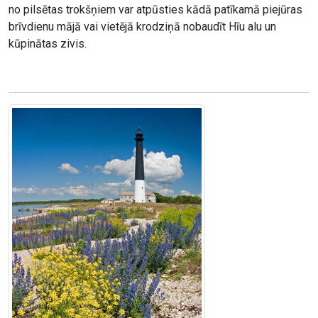
no pilsētas trokšņiem var atpūsties kādā patīkamā piejūras
brīvdienu mājā vai vietējā krodziņā nobaudīt Hīu alu un
kūpinātas zivis.