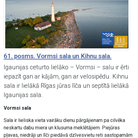
61. posms. Vormsi sala un Kihnu sala.
Igaunijas ceturto lielāko – Vormsi – salu ir ērti
iepazīt gan ar kājām, gan ar velosipēdu. Kihnu
sala ir lielākā Rīgas jūras līča un septītā lielākā
Igaunijas sala.
Vormsi sala
Sala ir lieliska vieta vairāku dienu pārgājienam pa cilvēka
neskartu dabu miera un klusuma meklētājiem. Piejūras
pļavas, niedrāji un līči piedāvā dzīvesvietu reti sastopamām