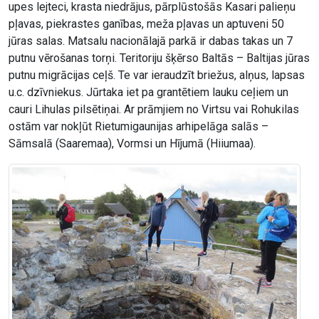
upes lejteci, krasta niedrājus, pārplūstošās Kasari palieņu
pļavas, piekrastes ganības, meža pļavas un aptuveni 50
jūras salas. Matsalu nacionālajā parkā ir dabas takas un 7
putnu vērošanas torņi. Teritoriju šķērso Baltās – Baltijas jūras
putnu migrācijas ceļš. Te var ieraudzīt briežus, alņus, lapsas
u.c. dzīvniekus. Jūrtaka iet pa grantētiem lauku ceļiem un
cauri Lihulas pilsētiņai. Ar prāmjiem no Virtsu vai Rohukilas
ostām var nokļūt Rietumigaunijas arhipelāga salās –
Sāmsalā (Saaremaa), Vormsi un Hījumā (Hiiumaa).