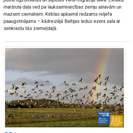
maršruta daļa ved pa lauksaimniecības zemju ainavām un
maziem ciematiem. Kirblas apkaimē redzams reljefa
paaugstinājums – kādreizējā Baltijas ledus ezera sala ar
senkrastu tās ziemeļdaļā.