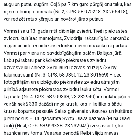
augu un putnu sugām. Ceļā pa 7 km garo pārgājienu taku, kas
sķērso Rumpo pussalu (Nr. 2, GPS: 58.970218, 23.265418),
var redzēt retus ķērpjus un novērot jūras putnus.
Vormsi salu 13. gadsimtā dibināja zviedri. Tieši piekrastes
zviedru kultūras mantojums, Zviedrijai raksturīgās sarkanās
mājas un interesantie zviedriskie ciemu nosaukumi padara
Vormsi par vienu no savdabīgākajām salām Baltijas jūrā.
Labu pārskatu par kādreizējo piekrastes zviedru
dzīvesveidu sniedz Svibi lauku dzīves muzejs (Sviby
talumuuseum) (Nr. 3, GPS: 58.985012, 23.301669) – pēc
fotogrāfijām un aizbēgušo piekrastes zviedru atmiņām
pilnībā atjaunota piekrastes zviedru lauku sēta. Vormsi
kapsētā (Nr. 4, GPS: 58.999338, 23.232949) ir saglabājušies
vairāk nekā 330 dažādi riņķa krusti, kas ir lielākais šādu
krustu kopums pasaulē. Salas galvenais vēstures un kultūras
piemineklis – 14. gadsimta Svētā Olava baznīca (Püha Olavi
kirik) (Nr. 4, GPS: 58.999338, 23.232949) izceļas ar to, ka
baznīcai nav torņa. Vasaras periodā Relbi vējdzirnavas