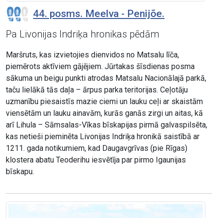
44. posms. Meelva - Penijõe.
Pa Livonijas Indriķa hronikas pēdām
Maršruts, kas izvietojies dienvidos no Matsalu līča,
piemērots aktīviem gājējiem. Jūrtakas šīsdienas posma
sākuma un beigu punkti atrodas Matsalu Nacionālajā parkā,
taču lielākā tās daļa – ārpus parka teritorijas. Ceļotāju
uzmanību piesaistīs mazie ciemi un lauku ceļi ar skaistām
viensētām un lauku ainavām, kurās ganās zirgi un aitas, kā
arī Lihula – Sāmsalas-Vīkas bīskapijas pirmā galvaspilsēta,
kas netieši pieminēta Livonijas Indriķa hronikā saistībā ar
1211. gada notikumiem, kad Daugavgrīvas (pie Rīgas)
klostera abatu Teoderihu iesvētīja par pirmo Igaunijas
bīskapu.