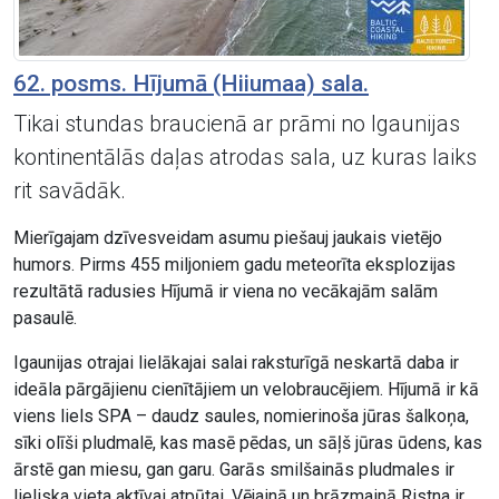
62. posms. Hījumā (Hiiumaa) sala.
Tikai stundas braucienā ar prāmi no Igaunijas
kontinentālās daļas atrodas sala, uz kuras laiks
rit savādāk.
Mierīgajam dzīvesveidam asumu piešauj jaukais vietējo
humors. Pirms 455 miljoniem gadu meteorīta eksplozijas
rezultātā radusies Hījumā ir viena no vecākajām salām
pasaulē.
Igaunijas otrajai lielākajai salai raksturīgā neskartā daba ir
ideāla pārgājienu cienītājiem un velobraucējiem. Hījumā ir kā
viens liels SPA – daudz saules, nomierinoša jūras šalkoņa,
sīki olīši pludmalē, kas masē pēdas, un sāļš jūras ūdens, kas
ārstē gan miesu, gan garu. Garās smilšainās pludmales ir
lieliska vieta aktīvai atpūtai. Vējainā un brāzmainā Ristna ir