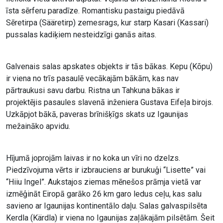
īsta sērferu paradīze. Romantisku pastaigu piedāvā
Sēretirpa (Sääretirp) zemesrags, kur starp Kasari (Kassari)
pussalas kadiķiem nesteidzīgi ganās aitas.
Galvenais salas apskates objekts ir tās bākas. Kepu (Kõpu)
ir viena no trīs pasaulē vecākajām bākām, kas nav
pārtraukusi savu darbu. Ristna un Tahkuna bākas ir
projektējis pasaules slavenā inženiera Gustava Eifeļa birojs.
Uzkāpjot bākā, paveras brīnišķīgs skats uz Igaunijas
mežaināko apvidu.
Hījumā joprojām laivas ir no koka un vīri no dzelzs.
Piedzīvojuma vērts ir izbrauciens ar burukuģi “Lisette” vai
“Hiiu Ingel”. Aukstajos ziemas mēnešos prāmja vietā var
izmēģināt Eiropā garāko 26 km garo ledus ceļu, kas salu
savieno ar Igaunijas kontinentālo daļu. Salas galvaspilsēta
Kerdla (Kärdla) ir viena no Igaunijas zaļākajām pilsētām. Šeit