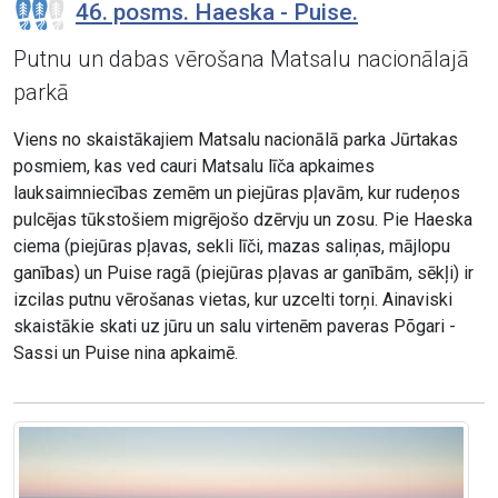
46. posms. Haeska - Puise.
Putnu un dabas vērošana Matsalu nacionālajā
parkā
Viens no skaistākajiem Matsalu nacionālā parka Jūrtakas
posmiem, kas ved cauri Matsalu līča apkaimes
lauksaimniecības zemēm un piejūras pļavām, kur rudeņos
pulcējas tūkstošiem migrējošo dzērvju un zosu. Pie Haeska
ciema (piejūras pļavas, sekli līči, mazas saliņas, mājlopu
ganības) un Puise ragā (piejūras pļavas ar ganībām, sēkļi) ir
izcilas putnu vērošanas vietas, kur uzcelti torņi. Ainaviski
skaistākie skati uz jūru un salu virtenēm paveras Põgari -
Sassi un Puise nina apkaimē.