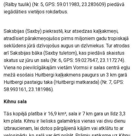
(Rälby tuulik) (Nr. 5, GPS: 59.011983, 23.283609) piedāvā
iegādāties vietējos rokdarbus.
Saksbijas (Saxby) piekrastē, kur atsedzas kaļķakmeņi,
atradīsiet pārakmeņojušos pirms miljoniem gadu tropiskajā
seklūdens jūrā dzīvojošus augus un dzīvniekus. Tur atrodas
arī Saksbijas bāka (Saxby tuletorn), kas piedāvā skaistus
skatus uz jūru un salu (Nr. 6, GPS: 59.027647, 23.117274).
Viena no pievilcīgākajām vietām Vormsi ir salas centrā egļu
mežā esošais Huitbergi kaļķakmens paugurs un 3 km garā
Huitbergi pastaigu taka (Huitbergi matkarada) (Nr. 7, GPS:
58.993161, 23.181986).
Kihnu sala
Tās kopējā platība ir 16,9 km², sala ir 7 km gara un līdz 3,3
km plata. Kihnu ir lielisks galamērķis vienas vai divu dienu
izbraucienam, lai dotos pārgājienā kājām vai atklātu to ar
velosipēdu, ko salā var ērti noīrēt. Prāmju satiksme uz Kihnu