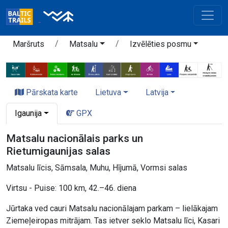
Maršruts
Matsalu
Izvēlēties posmu
Pārskata karte
Lietuva
Latvija
Igaunija
GPX
Matsalu nacionālais parks un
Rietumigaunijas salas
Matsalu līcis, Sāmsala, Muhu, Hījumā, Vormsi salas
Virtsu - Puise: 100 km, 42.–46. diena
Jūrtaka ved cauri Matsalu nacionālajam parkam – lielākajam
Ziemeļeiropas mitrājam. Tas ietver seklo Matsalu līci, Kasari