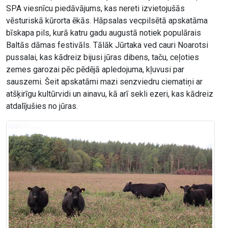
SPA viesnīcu piedāvājums, kas nereti izvietojušās
vēsturiskā kūrorta ēkās. Hāpsalas vecpilsētā apskatāma
bīskapa pils, kurā katru gadu augustā notiek populārais
Baltās dāmas festivāls. Tālāk Jūrtaka ved cauri Noarotsi
pussalai, kas kādreiz bijusi jūras dibens, taču, ceļoties
zemes garozai pēc pēdējā apledojuma, kļuvusi par
sauszemi. Šeit apskatāmi mazi senzviedru ciematiņi ar
atšķirīgu kultūrvidi un ainavu, kā arī sekli ezeri, kas kādreiz
atdalījušies no jūras.