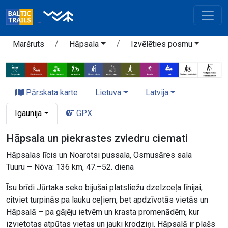
Maršruts
Hāpsala
Izvēlēties posmu
Pārskata karte
Lietuva
Latvija
Igaunija
GPX
Hāpsala un piekrastes zviedru ciemati
Hāpsalas līcis un Noarotsi pussala, Osmusāres sala
Tuuru – Nõva: 136 km, 47.–52. diena
Īsu brīdi Jūrtaka seko bijušai platsliežu dzelzceļa līnijai,
citviet turpinās pa lauku ceļiem, bet apdzīvotās vietās un
Hāpsalā – pa gājēju ietvēm un krasta promenādēm, kur
izvietotas atpūtas vietas un jauki krodziņi. Hāpsalā ir plašs