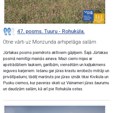
47. posms. Tuuru - Rohuküla.
Otrie vārti uz Monzunda arhipelāga salām
Jūrtakas posms piemērots aktīviem gājējiem. Šajā Jūrtakas
posmā nemitīgi mainās ainava. Mazi ciemi mijas ar
apstrādātiem laukiem, ganībām, viensētām un kaļķakmens
ieguves karjeriem. Iešanu gar jūras krastu ierobežo mitrāji un
privātīpašumi, tādēļ maršruts pie jūras iznāk tikai Kiviküla un
Pusku ciemos, kur paveras skati uz Väinameri jūras šaurumu
un daudzām salām, kā arī pie Rohuküla ostas.