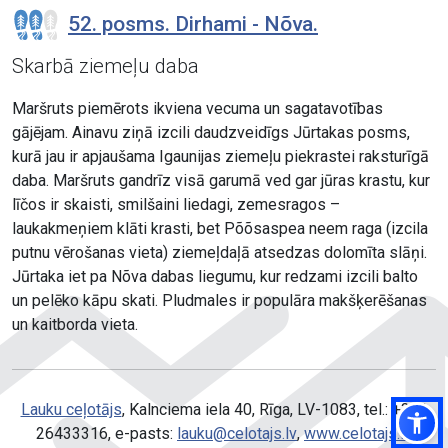
52. posms. Dirhami - Nõva.
Skarbā ziemeļu daba
Maršruts piemērots ikviena vecuma un sagatavotības
gājējam. Ainavu ziņā izcili daudzveidīgs Jūrtakas posms,
kurā jau ir apjaušama Igaunijas ziemeļu piekrastei raksturīgā
daba. Maršruts gandrīz visā garumā ved gar jūras krastu, kur
līčos ir skaisti, smilšaini liedagi, zemesragos –
laukakmeņiem klāti krasti, bet Põõsaspea neem raga (izcila
putnu vērošanas vieta) ziemeļdaļā atsedzas dolomīta slāņi.
Jūrtaka iet pa Nõva dabas liegumu, kur redzami izcili balto
un pelēko kāpu skati. Pludmales ir populāra makšķerēšanas
un kaitborda vieta.
Lauku ceļotājs
, Kalnciema iela 40, Rīga, LV-1083, tel.: +371
26433316, e-pasts:
lauku@celotajs.lv
,
www.celotajs.lv