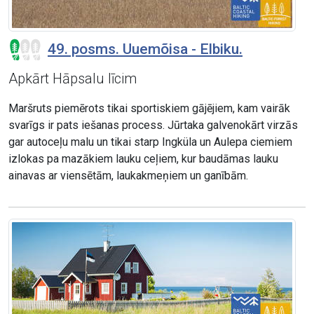
49. posms. Uuemõisa - Elbiku.
Apkārt Hāpsalu līcim
Maršruts piemērots tikai sportiskiem gājējiem, kam vairāk
svarīgs ir pats iešanas process. Jūrtaka galvenokārt virzās
gar autoceļu malu un tikai starp Ingküla un Aulepa ciemiem
izlokas pa mazākiem lauku ceļiem, kur baudāmas lauku
ainavas ar viensētām, laukakmeņiem un ganībām.