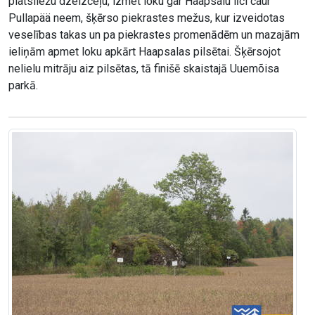
platsliežu dzelzceļu, izmet loku gar Haapsalu līci caur
Pullapää neem, šķērso piekrastes mežus, kur izveidotas
veselības takas un pa piekrastes promenādēm un mazajām
ieliņām apmet loku apkārt Haapsalas pilsētai. Šķērsojot
nelielu mitrāju aiz pilsētas, tā finišē skaistajā Uuemõisa
parkā.