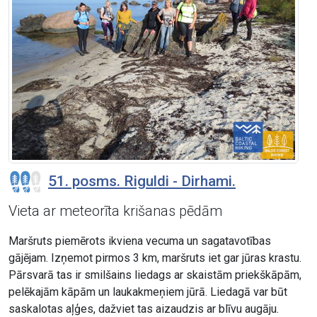
51. posms. Riguldi - Dirhami.
Vieta ar meteorīta krišanas pēdām
Maršruts piemērots ikviena vecuma un sagatavotības
gājējam. Izņemot pirmos 3 km, maršruts iet gar jūras krastu.
Pārsvarā tas ir smilšains liedags ar skaistām priekškāpām,
pelēkajām kāpām un laukakmeņiem jūrā. Liedagā var būt
saskalotas aļģes, dažviet tas aizaudzis ar blīvu augāju.