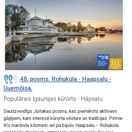
48. posms. Rohuküla - Haapsalu -
Uuemõisa.
Populārais Igaunijas kūrorts - Hāpsalu
Daudzveidīgs Jūrtakas posms, kas piemērots aktīviem
gājējiem, kam interesē kūrorta vēsture un tradīcijas. Pirmie
trīs maršruta kilometri iet pa bijušo Haapsalu – Rohuküla