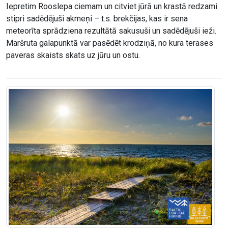
Iepretim Rooslepa ciemam un citviet jūrā un krastā redzami
stipri sadēdējuši akmeņi – t.s. brekčijas, kas ir sena
meteorīta sprādziena rezultātā sakusuši un sadēdējuši ieži.
Maršruta galapunktā var pasēdēt krodziņā, no kura terases
paveras skaists skats uz jūru un ostu.