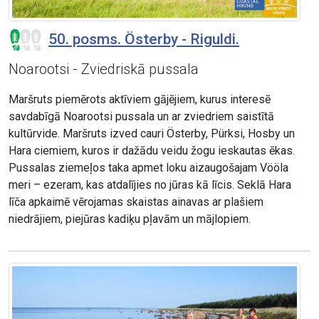
50. posms. Österby - Riguldi.
Noarootsi - Zviedriskā pussala
Maršruts piemērots aktīviem gājējiem, kurus interesē
savdabīgā Noarootsi pussala un ar zviedriem saistītā
kultūrvide. Maršruts izved cauri Österby, Pürksi, Hosby un
Hara ciemiem, kuros ir dažādu veidu žogu ieskautas ēkas.
Pussalas ziemeļos taka apmet loku aizaugošajam Vööla
meri – ezeram, kas atdalījies no jūras kā līcis. Seklā Hara
līča apkaimē vērojamas skaistas ainavas ar plašiem
niedrājiem, piejūras kadiķu pļavām un mājlopiem.