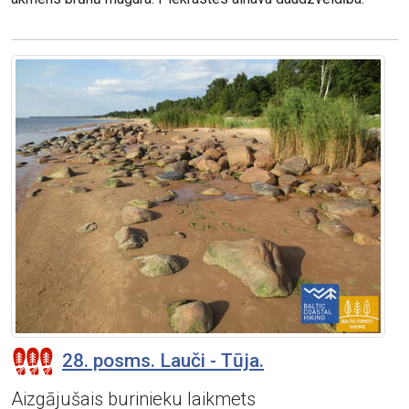
28. posms. Lauči - Tūja.
Aizgājušais burinieku laikmets