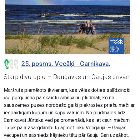
25. posms. Vecāķi - Carnikava.
Starp divu upju – Daugavas un Gaujas grīvām
Maršruts piemērots ikvienam, kas vēlas doties salīdzinoši
īsā pārgājienā pa skaistu smilšainu pludmali, ko no
sauszemes puses norobežo gaiši piekrastes priežu meži ar
iespaidīgām kāpām un kāpu vaļņiem. No pludmales līdz
Carnikavai Jūrtaka ved pa promenādi, kas iet cauri mežam.
Tālāk pa aizsargdambi tā apmet loku Vecgaujai – Gaujas
vecupei un sasniedz kājnieku tiltu pār Gauju. Gan uzsākot,