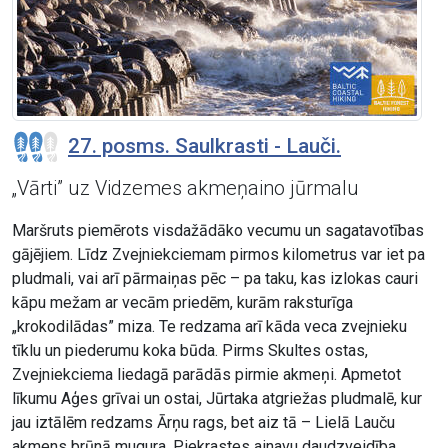
27. posms. Saulkrasti - Lauči.
„Vārti” uz Vidzemes akmeņaino jūrmalu
Maršruts piemērots visdažādāko vecumu un sagatavotības
gājējiem. Līdz Zvejniekciemam pirmos kilometrus var iet pa
pludmali, vai arī pārmaiņas pēc – pa taku, kas izlokas cauri
kāpu mežam ar vecām priedēm, kurām raksturīga
„krokodilādas” miza. Te redzama arī kāda veca zvejnieku
tīklu un piederumu koka būda. Pirms Skultes ostas,
Zvejniekciema liedagā parādās pirmie akmeņi. Apmetot
līkumu Aģes grīvai un ostai, Jūrtaka atgriežas pludmalē, kur
jau iztālēm redzams Ārņu rags, bet aiz tā – Lielā Lauču
akmens brūnā mugura. Piekrastes ainavu daudzveidība.