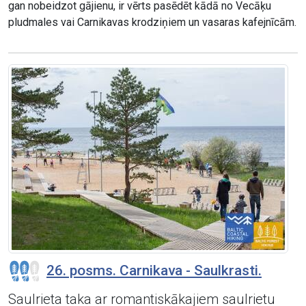
gan nobeidzot gājienu, ir vērts pasēdēt kādā no Vecāķu
pludmales vai Carnikavas krodziņiem un vasaras kafejnīcām.
26. posms. Carnikava - Saulkrasti.
Saulrieta taka ar romantiskākajiem saulrietu