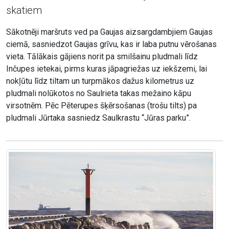
skatiem
Sākotnēji maršruts ved pa Gaujas aizsargdambjiem Gaujas
ciemā, sasniedzot Gaujas grīvu, kas ir laba putnu vērošanas
vieta. Tālākais gājiens norit pa smilšainu pludmali līdz
Inčupes ietekai, pirms kuras jāpagriežas uz iekšzemi, lai
nokļūtu līdz tiltam un turpmākos dažus kilometrus uz
pludmali nolūkotos no Saulrieta takas mežaino kāpu
virsotnēm. Pēc Pēterupes šķērsošanas (trošu tilts) pa
pludmali Jūrtaka sasniedz Saulkrastu “Jūras parku”.