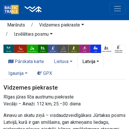
Maršruts
Vidzemes piekraste
Izvēlēties posmu
Pārskata karte
Lietuva
Latvija
Igaunija
GPX
Vidzemes piekraste
Rīgas jūras līča austrumu piekraste
Vecāķi – Ainaži: 112 km, 25.–30. diena
Ainavu un skatu ziņā – visdaudzveidīgākais Jūrtakas posms
Latvijā, kurā ir gan smilšains, gan akmeņains liedags,