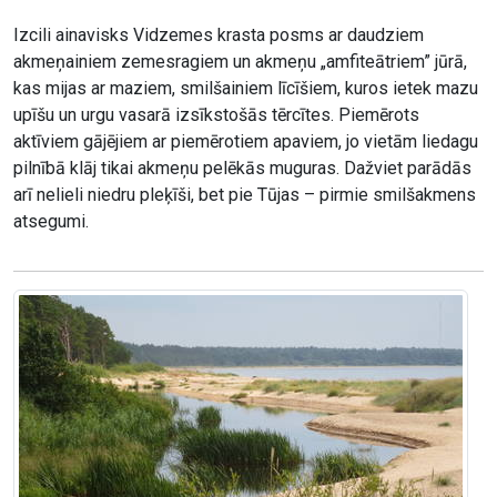
Izcili ainavisks Vidzemes krasta posms ar daudziem
akmeņainiem zemesragiem un akmeņu „amfiteātriem” jūrā,
kas mijas ar maziem, smilšainiem līcīšiem, kuros ietek mazu
upīšu un urgu vasarā izsīkstošās tērcītes. Piemērots
aktīviem gājējiem ar piemērotiem apaviem, jo vietām liedagu
pilnībā klāj tikai akmeņu pelēkās muguras. Dažviet parādās
arī nelieli niedru pleķīši, bet pie Tūjas – pirmie smilšakmens
atsegumi.