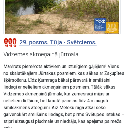
29. posms. Tūja - Svētciems.
Vidzemes akmeņainā jūrmala
Maršruts piemērots aktīviem un izturīgiem gājējiem! Viens
no skaistākajiem Jūrtakas posmiem, kas sākas ar Zaķupītes
šķērsošanu. Līdz Ķurmraga bākai pārsvarā ir smilšaini
liedagi ar nelieliem akmeņainiem posmiem. Tālāk sākas
Vidzemes akmeņainā jūrmala, kur zemesragi mijas ar
nelieliem līcīšiem, bet krastā paceļas līdz 4 m augsti
smilšakmens atsegumi. Aiz Meleku raga atkal seko
galvenokārt smilšains liedags, bet pirms Svētupes ietekas –
stipri aizaugusi pludmale un niedrājs, kas apejams pa meža