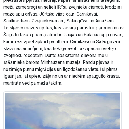
piekrastes pļavas, niedrāji, kāpas, smilšakmens atsegumi,
meži, zemesragi un nelieli līcīši, zvejnieku ciemati, krodziņi,
mazo upju grīvas. Jūrtaka vijas cauri Carnikavai,
Saulkrastiem, Zvejniekciemam, Salacgrīvai un Ainažiem.
Tā šķērso mazās upītes, kas vasarā parasti ir pārbrienamas.
Šajā Jūrtakas posmā atrodas Gaujas un Salacas upju grīvas,
kurām var apiet apkārt pa tiltiem. Carnikava un Salacgrīva ir
slavenas ar nēģiem, kas tiek gatavoti pēc īpašām vietējo
zvejnieku receptēm. Duntē apskatāms slavenā melu
stāstnieka barona Minhauzena muzejs. Randu pļavas ir
nozīmīga putnu migrācijas un ligzdošanas vieta. Īsi pirms
Igaunijas, lai apietu zāļaino un ar niedrēm apaugušo krastu,
maršruts ved pa meža takām.