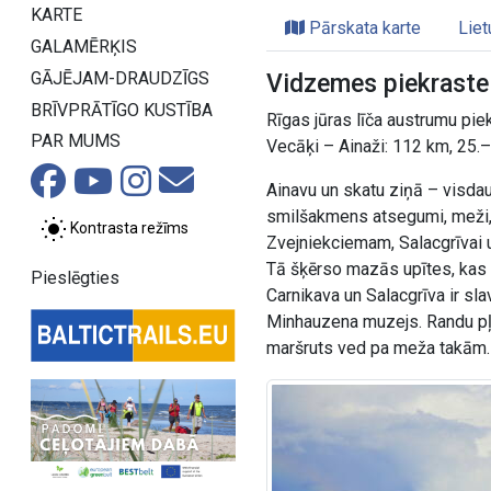
KARTE
Pārskata karte
Liet
GALAMĒRĶIS
GĀJĒJAM-DRAUDZĪGS
Vidzemes piekraste
BRĪVPRĀTĪGO KUSTĪBA
Rīgas jūras līča austrumu pie
PAR MUMS
Vecāķi – Ainaži: 112 km, 25.–
Ainavu un skatu ziņā – visdau
smilšakmens atsegumi, meži, ze
Kontrasta režīms
Zvejniekciemam, Salacgrīvai 
Tā šķērso mazās upītes, kas v
Pieslēgties
Carnikava un Salacgrīva ir s
Minhauzena muzejs. Randu pļav
maršruts ved pa meža takām.