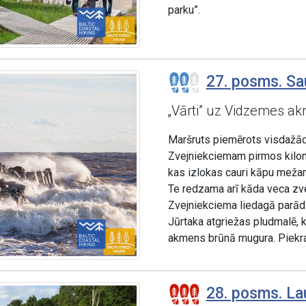
parku”.
27. posms. Sau
„Vārti” uz Vidzemes a
Maršruts piemērots visdažād
Zvejniekciemam pirmos kilome
kas izlokas cauri kāpu meža
Te redzama arī kāda veca zve
Zvejniekciema liedagā parādā
Jūrtaka atgriežas pludmalē, k
akmens brūnā mugura. Piekra
28. posms. Lau