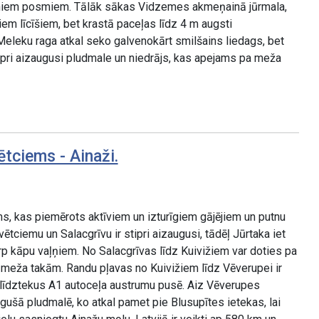
iniem posmiem. Tālāk sākas Vidzemes akmeņainā jūrmala,
iem līcīšiem, bet krastā paceļas līdz 4 m augsti
eleku raga atkal seko galvenokārt smilšains liedags, bet
pri aizaugusi pludmale un niedrājs, kas apejams pa meža
tciems - Ainaži.
, kas piemērots aktīviem un izturīgiem gājējiem un putnu
ētciemu un Salacgrīvu ir stipri aizaugusi, tādēļ Jūrtaka iet
rp kāpu vaļņiem. No Salacgrīvas līdz Kuivižiem var doties pa
a meža takām. Randu pļavas no Kuivižiem līdz Vēverupei ir
t līdztekus A1 autoceļa austrumu pusē. Aiz Vēverupes
ugušā pludmalē, ko atkal pamet pie Blusupītes ietekas, lai