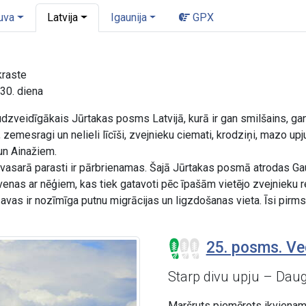
uva
Latvija
Igaunija
GPX
kraste
30. diena
dzveidīgākais Jūrtakas posms Latvijā, kurā ir gan smilšains, gan
mesragi un nelieli līcīši, zvejnieku ciemati, krodziņi, mazo upju 
un Ainažiem.
asarā parasti ir pārbrienamas. Šajā Jūrtakas posmā atrodas Gauja
lavenas ar nēģiem, kas tiek gatavoti pēc īpašām vietējo zvejnie
as ir nozīmīga putnu migrācijas un ligzdošanas vieta. Īsi pirms I
25. posms. Vec
Starp divu upju – Dau
Maršruts piemērots ikvienam,