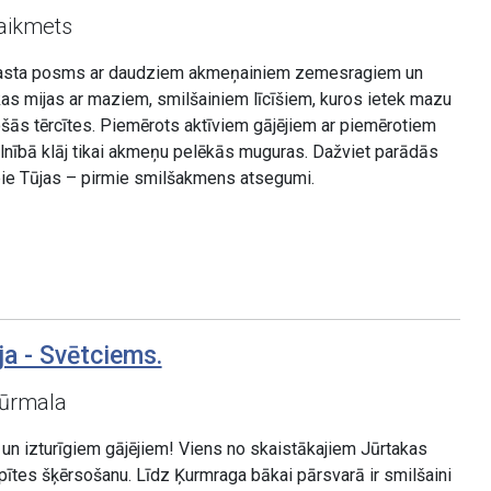
laikmets
krasta posms ar daudziem akmeņainiem zemesragiem un
kas mijas ar maziem, smilšainiem līcīšiem, kuros ietek mazu
ošās tērcītes. Piemērots aktīviem gājējiem ar piemērotiem
ilnībā klāj tikai akmeņu pelēkās muguras. Dažviet parādās
et pie Tūjas – pirmie smilšakmens atsegumi.
ja - Svētciems.
ūrmala
un izturīgiem gājējiem! Viens no skaistākajiem Jūrtakas
tes šķērsošanu. Līdz Ķurmraga bākai pārsvarā ir smilšaini