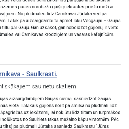
auszemes puses norobežo gaiši piekrastes priežu meži ar
aļņiem. No pludmales līdz Carnikavai Jūrtaka ved pa
am. Tālāk pa aizsargdambi tā apmet loku Vecgaujai – Gaujas
tiltu pār Gauju. Gan uzsākot, gan nobeidzot gājienu, ir vērts
males vai Carnikavas krodziņiem un vasaras kafejnīcām.
nikava - Saulkrasti.
ntiskākajiem saulrietu skatiem
aujas aizsargdambjiem Gaujas ciemā, sasniedzot Gaujas
anas vieta. Tālākais gājiens norit pa smilšainu pludmali līdz
jāpagriežas uz iekšzemi, lai nokļūtu līdz tiltam un turpmākos
 nolūkotos no Saulrieta takas mežaino kāpu virsotnēm. Pēc
 tilts) pa pludmali Jūrtaka sasniedz Saulkrastu “Jūras