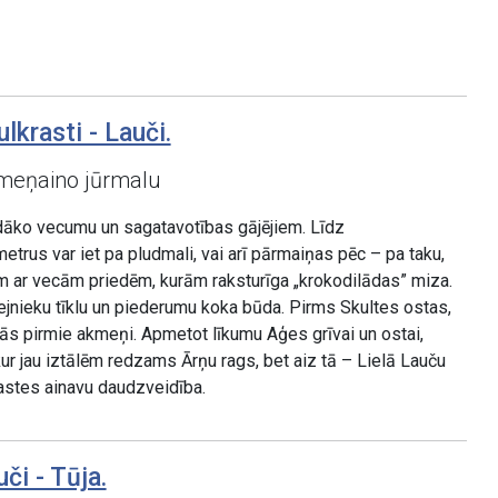
lkrasti - Lauči.
kmeņaino jūrmalu
āko vecumu un sagatavotības gājējiem. Līdz
trus var iet pa pludmali, vai arī pārmaiņas pēc – pa taku,
m ar vecām priedēm, kurām raksturīga „krokodilādas” miza.
jnieku tīklu un piederumu koka būda. Pirms Skultes ostas,
s pirmie akmeņi. Apmetot līkumu Aģes grīvai un ostai,
ur jau iztālēm redzams Ārņu rags, bet aiz tā – Lielā Lauču
stes ainavu daudzveidība.
či - Tūja.