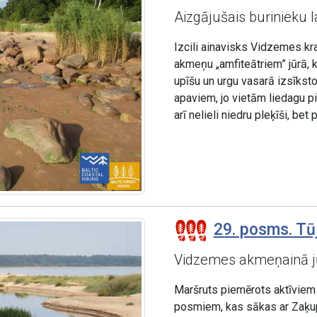
Aizgājušais burinieku 
Izcili ainavisks Vidzemes 
akmeņu „amfiteātriem” jūrā, 
upīšu un urgu vasarā izsīkst
apaviem, jo vietām liedagu p
arī nelieli niedru pleķīši, b
29. posms. Tū
Vidzemes akmeņainā j
Maršruts piemērots aktīviem 
posmiem, kas sākas ar Zaķupī