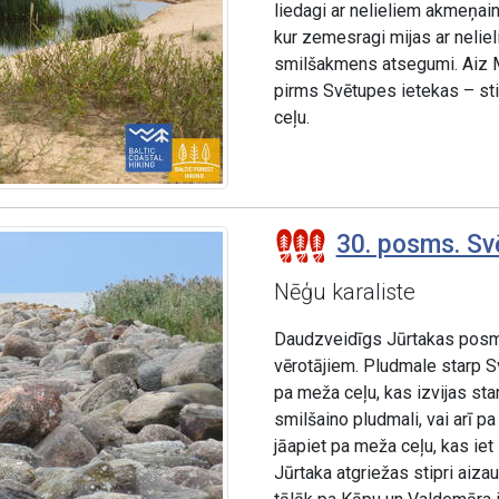
liedagi ar nelieliem akmeņa
kur zemesragi mijas ar neliel
smilšakmens atsegumi. Aiz M
pirms Svētupes ietekas – sti
ceļu.
30. posms. Svē
Nēģu karaliste
Daudzveidīgs Jūrtakas posms
vērotājiem. Pludmale starp Sv
pa meža ceļu, kas izvijas sta
smilšaino pludmali, vai arī p
jāapiet pa meža ceļu, kas ie
Jūrtaka atgriežas stipri aiza