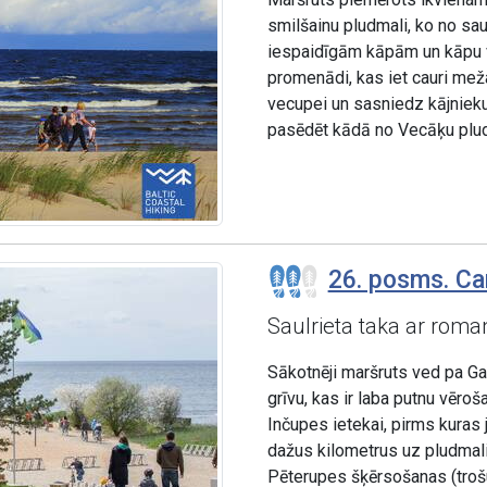
smilšainu pludmali, ko no s
iespaidīgām kāpām un kāpu v
promenādi, kas iet cauri mež
vecupei un sasniedz kājnieku 
pasēdēt kādā no Vecāķu plud
26. posms. Car
Saulrieta taka ar roma
Sākotnēji maršruts ved pa G
grīvu, kas ir laba putnu vēroš
Inčupes ietekai, pirms kuras 
dažus kilometrus uz pludmali
Pēterupes šķērsošanas (trošu