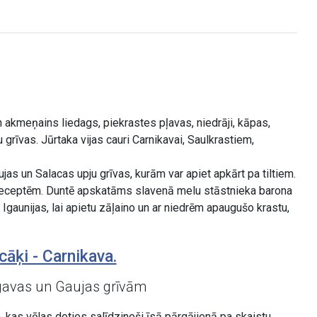
 akmeņains liedags, piekrastes pļavas, niedrāji, kāpas,
grīvas. Jūrtaka vijas cauri Carnikavai, Saulkrastiem,
s un Salacas upju grīvas, kurām var apiet apkārt pa tiltiem.
ku receptēm. Duntē apskatāms slavenā melu stāstnieka barona
gaunijas, lai apietu zāļaino un ar niedrēm apaugušo krastu,
āķi - Carnikava.
gavas un Gaujas grīvām
 kas vēlas doties salīdzinoši īsā pārgājienā pa skaistu