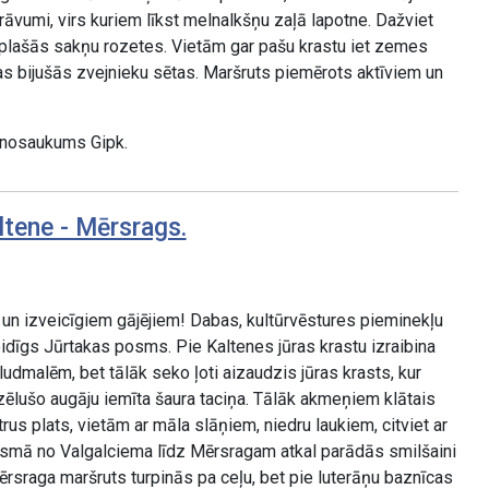
vumi, virs kuriem līkst melnalkšņu zaļā lapotne. Dažviet
 plašās sakņu rozetes. Vietām gar pašu krastu iet zemes
zas bijušās zvejnieku sētas. Maršruts piemērots aktīviem un
 nosaukums Gipk.
ltene - Mērsrags.
un izveicīgiem gājējiem! Dabas, kultūrvēstures pieminekļu
eidīgs Jūrtakas posms. Pie Kaltenes jūras krastu izraibina
pludmalēm, bet tālāk seko ļoti aizaudzis jūras krasts, kur
zēlušo augāju iemīta šaura taciņa. Tālāk akmeņiem klātais
trus plats, vietām ar māla slāņiem, niedru laukiem, citviet ar
osmā no Valgalciema līdz Mērsragam atkal parādās smilšaini
Mērsraga maršruts turpinās pa ceļu, bet pie luterāņu baznīcas