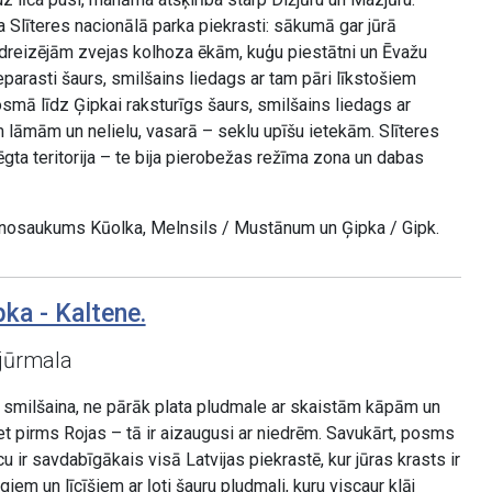
 Slīteres nacionālā parka piekrasti: sākumā gar jūrā
dreizējām zvejas kolhoza ēkām, kuģu piestātni un Ēvažu
eparasti šaurs, smilšains liedags ar tam pāri līkstošiem
smā līdz Ģipkai raksturīgs šaurs, smilšains liedags ar
lāmām un nelielu, vasarā – seklu upīšu ietekām. Slīteres
lēgta teritorija – te bija pierobežas režīma zona un dabas
 nosaukums Kūolka, Melnsils / Mustānum un Ģipka / Gipk.
ka - Kaltene.
jūrmala
s smilšaina, ne pārāk plata pludmale ar skaistām kāpām un
t pirms Rojas – tā ir aizaugusi ar niedrēm. Savukārt, posms
u ir savdabīgākais visā Latvijas piekrastē, kur jūras krasts ir
m un līcīšiem ar ļoti šauru pludmali, kuru viscaur klāj