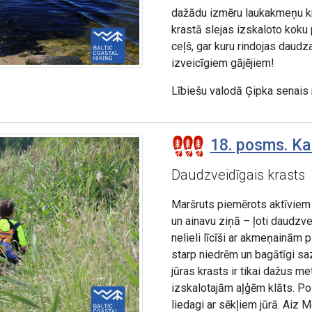
dažādu izmēru laukakmeņu krā
krastā slejas izskaloto koku
ceļš, gar kuru rindojas daud
izveicīgiem gājējiem!
Lībiešu valodā Ģipka senais
18. posms. Ka
Daudzveidīgais krasts
Maršruts piemērots aktīviem 
un ainavu ziņā – ļoti daudzv
nelieli līcīši ar akmeņainām 
starp niedrēm un bagātīgi sa
jūras krasts ir tikai dažus me
izskalotajām aļģēm klāts. P
liedagi ar sēkļiem jūrā. Aiz 