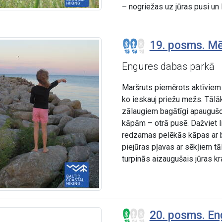
– nogriežas uz jūras pusi un 
19. posms. Mē
Engures dabas parkā
Maršruts piemērots aktīviem 
ko ieskauj priežu mežs. Tālā
zālaugiem bagātīgi apaugušo
kāpām – otrā pusē. Dažviet l
redzamas pelēkās kāpas ar b
piejūras pļavas ar sēkļiem tā
turpinās aizaugušais jūras kr
20. posms. En