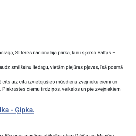
ragā, Slīteres nacionālajā parkā, kuru šķērso Baltās –
r daudz smilšainu liedagu, vietām piejūras pļavas, īsā posmā
ē cits aiz cita izvietojušies mūsdienu zvejnieku ciemi un
. Piekrastes ciemu tirdziņos, veikalos un pie zvejniekiem
ka - Ģipka.
z līča pusi, manāma atšķirība starp Dižjūru un Mazjūru.