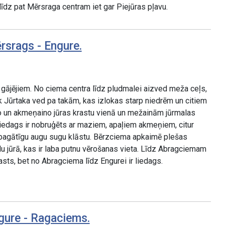
līdz pat Mērsraga centram iet gar Piejūras pļavu.
rsrags - Engure.
gājējiem. No ciema centra līdz pludmalei aizved meža ceļs,
k Jūrtaka ved pa takām, kas izlokas starp niedrēm un citiem
 un akmeņaino jūras krastu vienā un mežainām jūrmalas
iedags ir nobruģēts ar maziem, apaļiem akmeņiem, citur
agātīgu augu sugu klāstu. Bērzciema apkaimē plešas
lu jūrā, kas ir laba putnu vērošanas vieta. Līdz Abragciemam
asts, bet no Abragciema līdz Engurei ir liedags.
gure - Ragaciems.