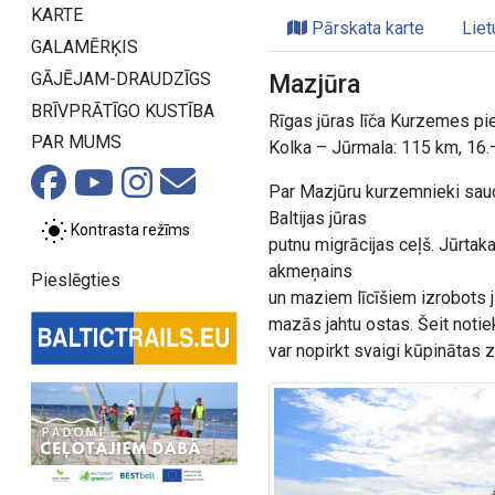
KARTE
Pārskata karte
Liet
GALAMĒRĶIS
GĀJĒJAM-DRAUDZĪGS
Mazjūra
BRĪVPRĀTĪGO KUSTĪBA
Rīgas jūras līča Kurzemes pi
PAR MUMS
Kolka – Jūrmala: 115 km, 16.
Par Mazjūru kurzemnieki sauc
Baltijas jūras
Kontrasta režīms
putnu migrācijas ceļš. Jūrtak
akmeņains
Pieslēgties
un maziem līcīšiem izrobots j
mazās jahtu ostas. Šeit notie
var nopirkt svaigi kūpinātas z