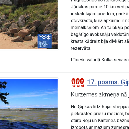
Jūrtakas pirmie 10 km ved pa
ieskalotajām priedēm, gar kā
stāvkrastu, kura apkaimē ir n
melnalkšņiem. Arī tālākajā po
bagātīgo avoksnāju veidotām 
krasts kādreiz bija divkārt s
rezervāts.
Lībiešu valodā Kolka senais
17. posms. Ģip
Kurzemes akmeņainā 
No Ģipkas līdz Rojai stiepja
piekrastes priežu mežiem, be
starp Roju un Kaltenes baznīc
izrobots ar maziem zemesragie