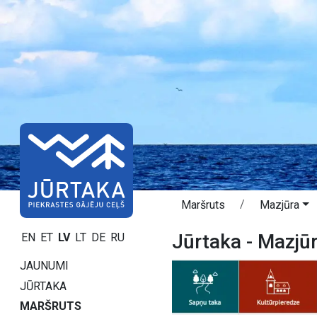
Maršruts
Mazjūra
Jūrtaka - Mazjū
EN
ET
LV
LT
DE
RU
JAUNUMI
JŪRTAKA
MARŠRUTS