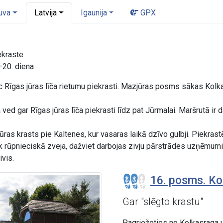
uva
Latvija
Igaunija
GPX
ekraste
–20. diena
 Rīgas jūras līča rietumu piekrasti. Mazjūras posms sākas Kolkas
a ved gar Rīgas jūras līča piekrasti līdz pat Jūrmalai. Maršrutā i
ūras krasts pie Kaltenes, kur vasaras laikā dzīvo gulbji. Piekrast
k rūpnieciskā zveja, dažviet darbojas zivju pārstrādes uzņēmumi
ivis.
16. posms. Kol
Gar "slēgto krastu"
Pagriežoties no Kolkasraga u