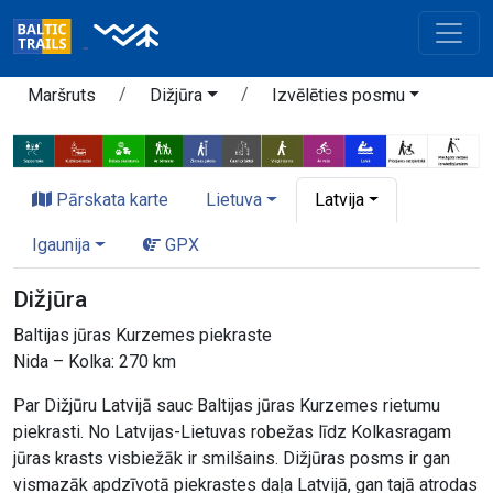
Maršruts
Dižjūra
Izvēlēties posmu
Pārskata karte
Lietuva
Latvija
Igaunija
GPX
Dižjūra
Baltijas jūras Kurzemes piekraste
Nida – Kolka: 270 km
Par Dižjūru Latvijā sauc Baltijas jūras Kurzemes rietumu
piekrasti. No Latvijas-Lietuvas robežas līdz Kolkasragam
jūras krasts visbiežāk ir smilšains. Dižjūras posms ir gan
vismazāk apdzīvotā piekrastes daļa Latvijā, gan tajā atrodas