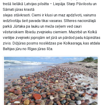
trešā lielākā Latvijas pilsēta – Liepāja. Starp Pāvilostu un
Sārnati jūras krastā
slejas stāvkrasti. Ciemi ir klusi un maz apdzīvoti, vairums
iedzīvotāju šeit pavada tikai vasaras. Slīteres nacionālajā
parkā Jūrtaka pa lauku un meža ceļiem ved cauri
vēsturiskiem lībiešu zvejnieku ciemiem. Mazirbē un Kolkā
vietējie zvejnieki joprojām iet jūrā un pārdod pašu kūpinātas
zivis. Dižjūras posms noslēdzas pie Kolkasraga, kas atdala
Baltijas jūru no Rīgas jūras līča.