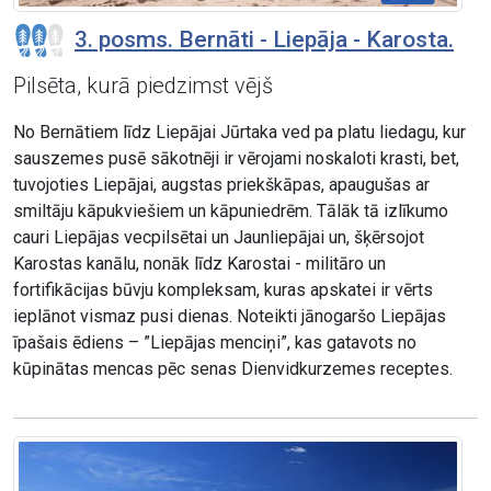
3. posms. Bernāti - Liepāja - Karosta.
Pilsēta, kurā piedzimst vējš
No Bernātiem līdz Liepājai Jūrtaka ved pa platu liedagu, kur
sauszemes pusē sākotnēji ir vērojami noskaloti krasti, bet,
tuvojoties Liepājai, augstas priekškāpas, apaugušas ar
smiltāju kāpukviešiem un kāpuniedrēm. Tālāk tā izlīkumo
cauri Liepājas vecpilsētai un Jaunliepājai un, šķērsojot
Karostas kanālu, nonāk līdz Karostai - militāro un
fortifikācijas būvju kompleksam, kuras apskatei ir vērts
ieplānot vismaz pusi dienas. Noteikti jānogaršo Liepājas
īpašais ēdiens – ”Liepājas menciņi”, kas gatavots no
kūpinātas mencas pēc senas Dienvidkurzemes receptes.