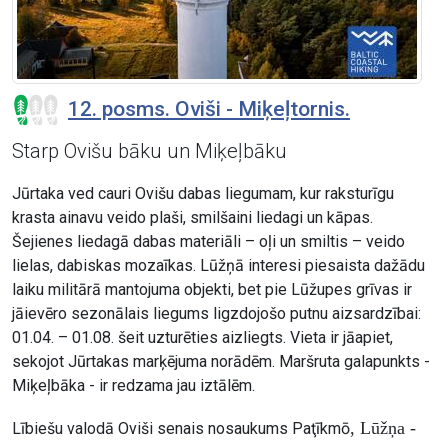
12. posms. Oviši - Miķeļtornis.
Starp Ovišu bāku un Miķeļbāku
Jūrtaka ved cauri Ovišu dabas liegumam, kur raksturīgu
krasta ainavu veido plaši, smilšaini liedagi un kāpas.
Šejienes liedagā dabas materiāli – oļi un smiltis – veido
lielas, dabiskas mozaīkas. Lūžņā interesi piesaista dažādu
laiku militārā mantojuma objekti, bet pie Lūžupes grīvas ir
jāievēro sezonālais liegums ligzdojošo putnu aizsardzībai:
01.04. – 01.08. šeit uzturēties aizliegts. Vieta ir jāapiet,
sekojot Jūrtakas marķējuma norādēm. Maršruta galapunkts -
Miķeļbāka - ir redzama jau iztālēm.
, Lūžņa -
Lībiešu valodā Oviši senais nosaukums Paţīkmō