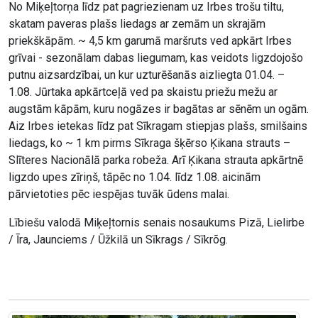
No Miķeļtorņa līdz pat pagriezienam uz Irbes trošu tiltu,
skatam paveras plašs liedags ar zemām un skrajām
priekškāpām. ~ 4,5 km garumā maršruts ved apkārt Irbes
grīvai - sezonālam dabas liegumam, kas veidots ligzdojošo
putnu aizsardzībai, un kur uzturēšanās aizliegta 01.04. –
1.08. Jūrtaka apkārtceļā ved pa skaistu priežu mežu ar
augstām kāpām, kuru nogāzes ir bagātas ar sēnēm un ogām.
Aiz Irbes ietekas līdz pat Sīkragam stiepjas plašs, smilšains
liedags, ko ~ 1 km pirms Sīkraga šķērso Ķikana strauts –
Slīteres Nacionālā parka robeža. Arī Ķikana strauta apkārtnē
ligzdo upes zīriņš, tāpēc no 1.04. līdz 1.08. aicinām
pārvietoties pēc iespējas tuvāk ūdens malai.
Lībiešu valodā Miķeļtornis senais nosaukums Pizā, Lielirbe
/ Īra, Jaunciems / Ūžkilā un Sīkrags / Sīkrõg.