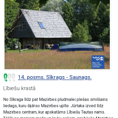
14. posms. Sīkrags - Saunags.
Lībiešu krastā
No Sīkraga līdz pat Mazirbes pludmalei plešas smilšains
liedags, kuru šķērso Mazirbes upīte. Jūrtaka izved līdz
Mazirbes centram, kur apskatāms Lībiešu Tautas nams.