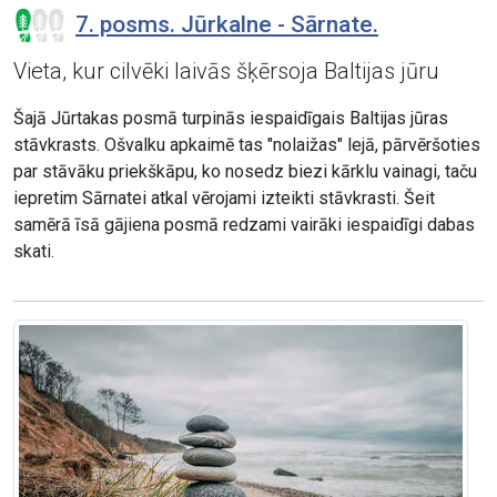
7. posms. Jūrkalne - Sārnate.
Vieta, kur cilvēki laivās šķērsoja Baltijas jūru
Šajā Jūrtakas posmā turpinās iespaidīgais Baltijas jūras
stāvkrasts. Ošvalku apkaimē tas "nolaižas" lejā, pārvēršoties
par stāvāku priekškāpu, ko nosedz biezi kārklu vainagi, taču
iepretim Sārnatei atkal vērojami izteikti stāvkrasti. Šeit
samērā īsā gājiena posmā redzami vairāki iespaidīgi dabas
skati.