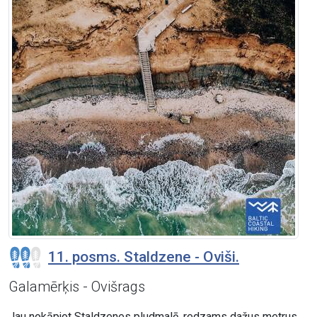
11. posms. Staldzene - Oviši.
Galamērķis - Ovišrags
Jau nokāpjot Staldzenes pludmalē, redzams dažus metrus