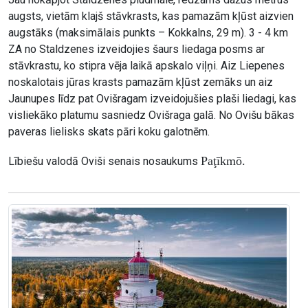
augsts, vietām klajš stāvkrasts, kas pamazām kļūst aizvien
augstāks (maksimālais punkts – Kokkalns, 29 m). 3 - 4 km
ZA no Staldzenes izveidojies šaurs liedaga posms ar
stāvkrastu, ko stipra vēja laikā apskalo viļņi. Aiz Liepenes
noskalotais jūras krasts pamazām kļūst zemāks un aiz
Jaunupes līdz pat Ovišragam izveidojušies plaši liedagi, kas
visliekāko platumu sasniedz Ovišraga galā. No Ovišu bākas
paveras lielisks skats pāri koku galotnēm.
Paţīkmō.
Lībiešu valodā Oviši senais nosaukums