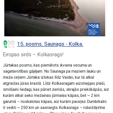
15. posms. Saunags - Kolka.
Eiropas sirds – Kolkasrags!
Jūrtakas posms, kas piemērots ikviena vecuma un
sagatavotības gājējam. No Saunaga pa maziem lauku un
meža ceļiem Jūrtaka izlokas līdz Vaidei, kur tā atkal
atgriežas jūras krastā. Līdz Kolkasragam aizstiepjas plaši,
smilšaini liedagi, kas pāriet zemās, skrajās priekškāpās, aiz
kurām atkal seko mežainas jūrmalas kāpas, bet ~ 2 km
garumā – noskalotas kāpas, aiz kurām paceļas Dumbrkalni.
Ir veikti ~ 250 km un sasniegts Kolkasrags – robežšķirtne