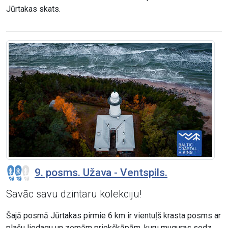
Jūrtakas skats.
9. posms. Užava - Ventspils.
Savāc savu dzintaru kolekciju!
Šajā posmā Jūrtakas pirmie 6 km ir vientuļš krasta posms ar
plašu liedagu un zemām priekškāpām, kuru muguras sedz