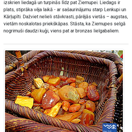
izskrien liedagā un turpinās līdz pat Ziemupei. Liedags ir
plats, stiprāka vēja laikā - ar sašaurinājumu starp Lenkupi un
Kārļupīti. Dažviet nelieli stāvkrasti, pārējās vietās – augstas,
vietām noskalotas priekškāpas. Stāsta, ka Ziemupes selgā
nogrimuši daudzi kuģi, viens pat ar bronzas lielgabaliem.