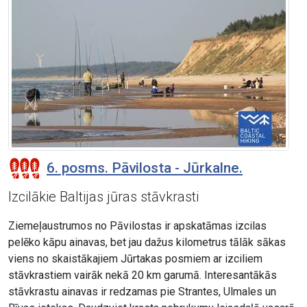
6. posms. Pāvilosta - Jūrkalne.
Izcilākie Baltijas jūras stāvkrasti
Ziemeļaustrumos no Pāvilostas ir apskatāmas izcilas
pelēko kāpu ainavas, bet jau dažus kilometrus tālāk sākas
viens no skaistākajiem Jūrtakas posmiem ar izciliem
stāvkrastiem vairāk nekā 20 km garumā. Interesantākās
stāvkrastu ainavas ir redzamas pie Strantes, Ulmales un