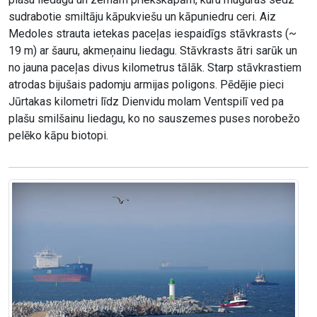
sudrabotie smiltāju kāpukviešu un kāpuniedru ceri. Aiz
Medoles strauta ietekas paceļas iespaidīgs stāvkrasts (~
19 m) ar šauru, akmeņainu liedagu. Stāvkrasts ātri sarūk un
no jauna paceļas divus kilometrus tālāk. Starp stāvkrastiem
atrodas bijušais padomju armijas poligons. Pēdējie pieci
Jūrtakas kilometri līdz Dienvidu molam Ventspilī ved pa
plašu smilšainu liedagu, ko no sauszemes puses norobežo
pelēko kāpu biotopi.