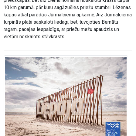
priekškāpas, bet aiz ciema nomaina noskalots krasts turpat
10 km garumā, pār kuru sagāzušies priežu stumbri. Lēzenas
kāpas atkal parādās Jūrmalciema apkaimē. Aiz Jūrmalciema
turpinās plaši saskaloti liedagi, bet, tuvojoties Bernātu
ragam, paceļas iespaidīgs, ar priežu mežu apaudzis un
vietām noskalots stāvkrasts.