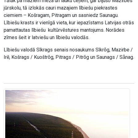
Tālāk pa maziem meža un lauku ceļiem, gar bijušo Mazirbes
jūrskolu, tā izlokās cauri mazajiem lībiešu piekrastes
ciemiem – Košragam, Pitragam un sasniedz Saunagu.
Lībiešu krasts ir vienīgā vieta, kur iepazīstams Latvijas otrās
pamattautas lībiešu kultūrvēstures mantojums. Norādes
zīmes šeit ir latviešu un lībiešu valodās.
Lībiešu valodā Sīkrags senais nosaukums Sīkrõg, Mazirbe /
Irē, Košrags / Kuoštrõg, Pitrags / Pitrõg un Saunags / Sǟnag.