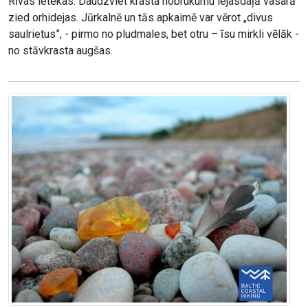
Rīvas ietekas. Daudzviet krasta nobrukumu lejasdaļā vasarā
zied orhidejas. Jūrkalnē un tās apkaimē var vērot „divus
saulrietus”, - pirmo no pludmales, bet otru – īsu mirkli vēlāk -
no stāvkrasta augšas.