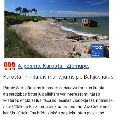
4. posms. Karosta - Ziemupe.
Karosta - militārais mantojums pie Baltijas jūras
Pirmie četri Jūrtakas kilometri ar daudzu fortu un krasta
aizsardzības bateriju paliekām var interesēt militārās
vēstures entuziastus, taču no iešanas viedokļa tas ir tehniski
sarežģītākais Kurzemes piekrastes posms. Aiz Cietokšņa
kanāla Jūrtaka īsu brīdi izlokās pa piekrastes pļavu, tad