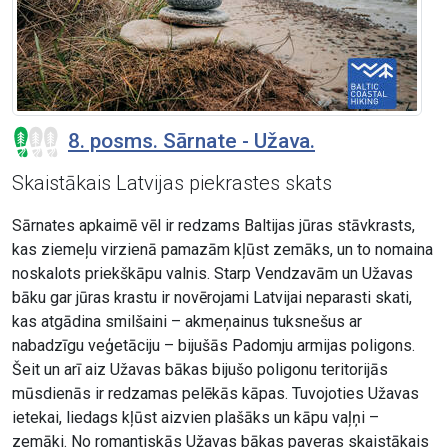
8. posms. Sārnate - Užava.
Skaistākais Latvijas piekrastes skats
Sārnates apkaimē vēl ir redzams Baltijas jūras stāvkrasts,
kas ziemeļu virzienā pamazām kļūst zemāks, un to nomaina
noskalots priekškāpu valnis. Starp Vendzavām un Užavas
bāku gar jūras krastu ir novērojami Latvijai neparasti skati,
kas atgādina smilšaini – akmeņainus tuksnešus ar
nabadzīgu veģetāciju – bijušās Padomju armijas poligons.
Šeit un arī aiz Užavas bākas bijušo poligonu teritorijās
mūsdienās ir redzamas pelēkās kāpas. Tuvojoties Užavas
ietekai, liedags kļūst aizvien plašāks un kāpu vaļņi –
zemāki. No romantiskās Užavas bākas paveras skaistākais