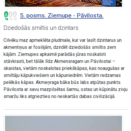
5. posms. Ziemupe - Pāvilosta.
Dziedošās smiltis un dzintars
Cilvēku maz apmeklēta pludmale, kur var lasīt dzintarus un
akmentiņus ar fosilijām, dzirdēt dziedošās smiltis zem
kājām. Ziemupes apkaimē parādās jūras noskaloti
stāvkrasti, bet tālāk līdz Akmensragam un Pāvilostai –
skaistas, vietām noskalotas priekškāpas, kas noaugušas ar
smiltāju kāpukviešiem un kāpuniedrēm. Vietām redzamas
pelēkās kāpas. Akmeņraga bāka būs labs atpūtas punkts.
Pāvilosta ar savu mazpilsētas šarmu, ostas un kūpinātu zivju
smaržu liks atgriezties no neskartās dabas civilizācijā.