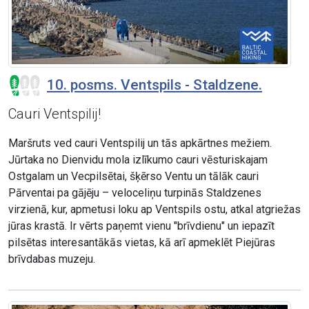
10. posms. Ventspils - Staldzene.
Cauri Ventspilij!
Maršruts ved cauri Ventspilij un tās apkārtnes mežiem.
Jūrtaka no Dienvidu mola izlīkumo cauri vēsturiskajam
Ostgalam un Vecpilsētai, šķērso Ventu un tālāk cauri
Pārventai pa gājēju – veloceliņu turpinās Staldzenes
virzienā, kur, apmetusi loku ap Ventspils ostu, atkal atgriežas
jūras krastā. Ir vērts paņemt vienu "brīvdienu" un iepazīt
pilsētas interesantākās vietas, kā arī apmeklēt Piejūras
brīvdabas muzeju.