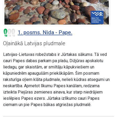
1. posms. Nida - Pape.
Oļainākā Latvijas pludmale
Latvijas-Lietuvas robežstabs ir Jūrtakas sākums. Tā ved
cauri Papes dabas parkam pa plašu, Dižjūras apskalotu
liedagu, gar skaistām, ar smiltāju kāpukviešiem un
kāpuniedrēm apaugušām priekškāpām. Šim posmam
raksturīga oļiem klāta pludmale, nelieli kūdras atsegumi un
neskartība. Apmetot līkumu Papes kanālam, redzama
izteikta Piejūras zemienes ainava, kur starp niedrājiem
ieslēpies Papes ezers. Jūrtaka izlīkumo cauri Papes
ciemam un pie Papes bākas atgriežas pludmalē.