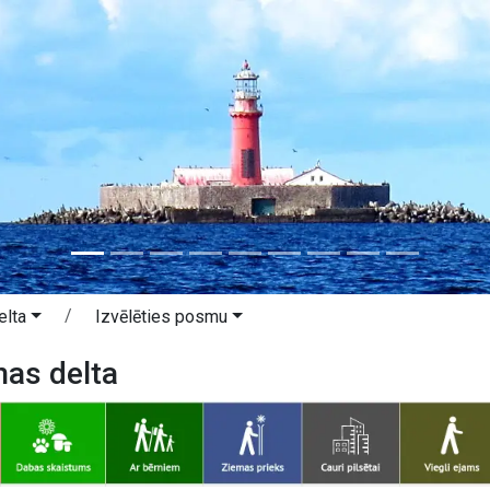
elta
Izvēlēties posmu
as delta