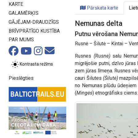
KARTE
Pārskata karte
Liet
GALAMĒRĶIS
GĀJĒJAM-DRAUDZĪGS
Nemunas delta
BRĪVPRĀTĪGO KUSTĪBA
Putnu vērošana Nemun
PAR MUMS
Rusnė – Šilutė – Kintai – Vent
Rusnes
(Rusnė)
salu Nemuna
migrējošie putni, dzīvo jūras 
Kontrasta režīms
zem jūras līmeņa. Rusnes vēs
Pieslēgties
cauri Šilutes
(Šilutė)
mazpilsē
no Nemunas plūdu ūdeņiem sar
(
Mingės
) etnogrāfisks ciems