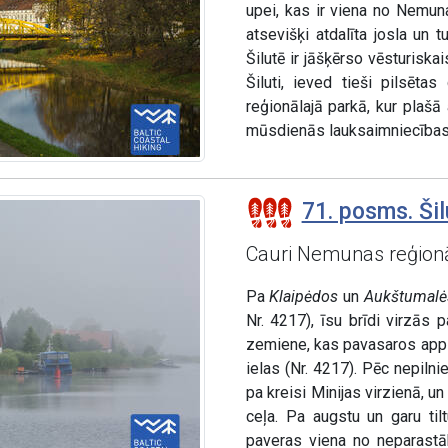
upei, kas ir viena no Nemun
atsevišķi atdalīta josla un t
Šilutē ir jāšķērso vēsturiskai
Šiluti, ieved tieši pilsēta
reģionālajā parkā, kur plaš
mūsdienās lauksaimniecības
71. posms. Šil
Cauri Nemunas reģion
Pa
Klaipėdos
un
Aukštumalė
Nr. 4217), īsu brīdi virzā
zemiene, kas pavasaros applū
ielas (Nr. 4217). Pēc nepil
pa kreisi Minijas virzienā, u
ceļa. Pa augstu un garu til
paveras viena no neparastā