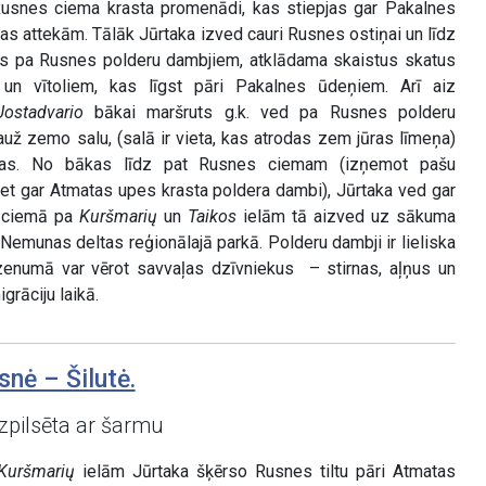
usnes ciema krasta promenādi, kas stiepjas gar Pakalnes
s attekām. Tālāk Jūrtaka izved cauri Rusnes ostiņai un līdz
s pa Rusnes polderu dambjiem, atklādama skaistus skatus
un vītoliem, kas līgst pāri Pakalnes ūdeņiem. Arī aiz
Uostadvario
bākai maršruts g.k. ved pa Rusnes polderu
auž zemo salu, (salā ir vieta, kas atrodas zem jūras līmeņa)
nas. No bākas līdz pat Rusnes ciemam (izņemot pašu
iet gar Atmatas upes krasta poldera dambi), Jūrtaka ved gar
s ciemā pa
Kuršmarių
un
Taikos
ielām tā aizved uz sākuma
Nemunas deltas reģionālajā parkā. Polderu dambji ir lieliska
dzenumā var vērot savvaļas dzīvniekus – stirnas, aļņus un
rāciju laikā.
nė – Šilutė.
zpilsēta ar šarmu
Kuršmarių
ielām Jūrtaka šķērso Rusnes tiltu pāri Atmatas