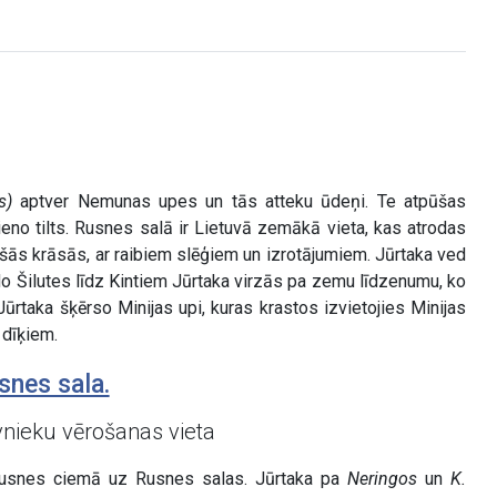
s)
aptver Nemunas upes un tās atteku ūdeņi. Te atpūšas
vieno tilts. Rusnes salā ir Lietuvā zemākā vieta, kas atrodas
šās krāsās, ar raibiem slēģiem un izrotājumiem. Jūrtaka ved
. No Šilutes līdz Kintiem Jūrtaka virzās pa zemu līdzenumu, ko
taka šķērso Minijas upi, kuras krastos izvietojies Minijas
 dīķiem.
snes sala.
vnieku vērošanas vieta
usnes ciemā uz Rusnes salas. Jūrtaka pa
Neringos
un
K.