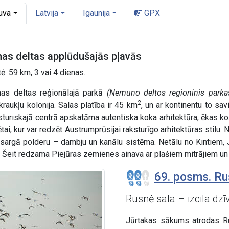
uva
Latvija
Igaunija
GPX
as deltas applūdušajās pļavās
ė: 59 km, 3 vai 4 dienas.
s deltas reģionālajā parkā
(Nemuno deltos regioninis parka
2
kraukļu kolonija. Salas platība ir 45 km
, un ar kontinentu to sa
turiskajā centrā apskatāma autentiska koka arhitektūra, ēkas ko
tai, kur var redzēt Austrumprūsijai raksturīgo arhitektūras stilu
gā polderu – dambju un kanālu sistēma. Netālu no Kintiem, Jūr
. Šeit redzama Piejūras zemienes ainava ar plašiem mitrājiem un
69. posms. Ru
Rusnė sala – izcila dzī
Jūrtakas sākums atrodas R