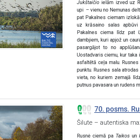
Jukštaičio
ielām izved uz R
upi – vienu no Nemunas delta
pat Pakalnes ciemam izlokā
uz krāsaino salas apbūvi 
Pakalnes ciema līdz pat
dambjiem, kuri apjož un caur
pasargājot to no applūša
Uostadvaris ciemu, kur taka 
asfaltētā ceļa malu. Rusne
punktu. Rusnes sala atrodas 
vieta, no kuriem zemajā lī
putnus pavasara un rudens mig
70. posms. Rus
Šilute – autentiska ma
Rusnė ciemā pa
Taikos
un