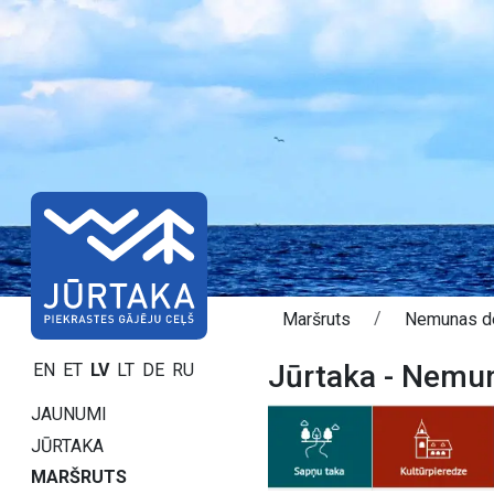
Maršruts
Nemunas d
Jūrtaka - Nemun
EN
ET
LV
LT
DE
RU
JAUNUMI
JŪRTAKA
MARŠRUTS