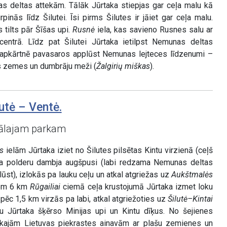
as deltas attekām. Tālāk Jūrtaka stiepjas gar ceļa malu kā
urpinās līdz Šilutei. Īsi pirms Šilutes ir jāiet gar ceļa malu.
s tilts pār Šīšas upi.
Rusnė
iela, kas savieno Rusnes salu ar
s centrā. Līdz pat Šilutei Jūrtaka ietilpst Nemunas deltas
ā apkārtnē pavasaros applūst Nemunas lejteces līdzenumi –
 zemes un dumbrāju meži (
Žalgirių miškas
).
utė – Ventė.
ālajam parkam
s
ielām Jūrtaka iziet no Šilutes pilsētas Kintu virzienā (ceļš
s pa polderu dambja augšpusi (labi redzama Nemunas deltas
st), izlokās pa lauku ceļu un atkal atgriežas uz
Aukštmalės
niem 6 km
Rūgailiai
ciemā ceļa krustojumā Jūrtaka izmet loku
n pēc 1,5 km virzās pa labi, atkal atgriežoties uz
Šilutė–Kintai
tu Jūrtaka šķērso Minijas upi un Kintu dīķus. No šejienes
kajām Lietuvas piekrastes ainavām ar plašu zemienes un