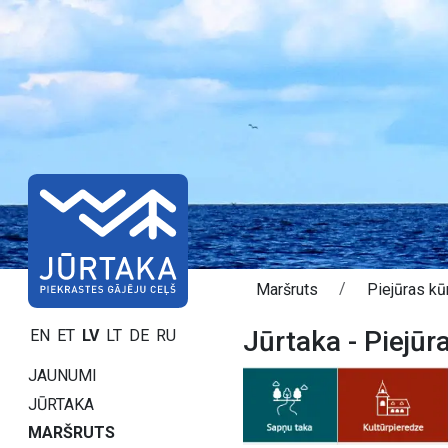
Maršruts
Piejūras kūr
Jūrtaka - Piejūr
EN
ET
LV
LT
DE
RU
JAUNUMI
JŪRTAKA
MARŠRUTS