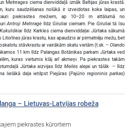
u un Melnrages ciema dienviddaļā iznāk Baltijas jūras krastā.
ām, kuru saudzēšanas nolūkā ir izveidotas koka laipas, un
 cauri piekrastes mežiem, ap 10–20 m attālumā no
auri
Antroji Melnragė
līdz
Giruliai
ciemam. Pie
Giruliai
tā īsu
Kukuliškiai
līdz Karkles ciema dienviddaļai Jūrtaka sākumā
ās Litorīnas jūras krastu, kas apaudzis ar pirmatnēju mežu, bet
noskalotu stāvkrastu ar vairākām skatu vietām (t.sk. –
Olando
nākamos 11 km līdz Palangas Botānikas parkam Jūrtaka ved
alēm, kuras vietumis klāj arī akmeņi. Pa piekrastes takām
etumdaļā Jūrtaka aizvijas līdz
Meilės
alejai un tālāk – līdz
a lielākā daļa ietilpst Piejūras (
Pajūrio regioninis parkas
)
langa – Lietuvas-Latvijas robeža
ajiem piekrastes kūrortiem