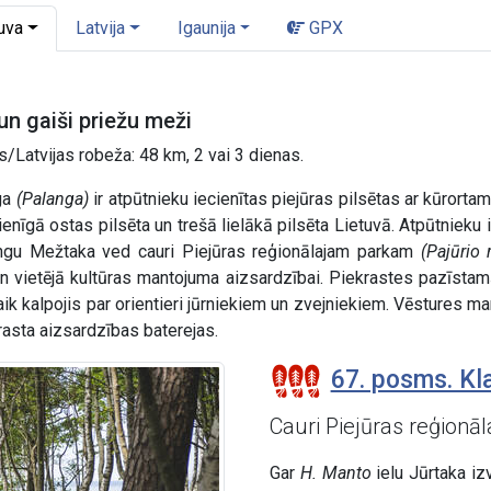
uva
Latvija
Igaunija
GPX
n gaiši priežu meži
/Latvijas robeža: 48 km, 2 vai 3 dienas.
ga
(Palanga)
ir atpūtnieku iecienītas piejūras pilsētas ar kūrorta
enīgā ostas pilsēta un trešā lielākā pilsēta Lietuvā. Atpūtnieku i
angu Mežtaka ved cauri Piejūras reģionālajam parkam
(Pajūrio 
n vietējā kultūras mantojuma aizsardzībai. Piekrastes pazīstam
ik kalpojis par orientieri jūrniekiem un zvejniekiem. Vēstures m
rasta aizsardzības baterejas.
67. posms. Kl
Cauri Piejūras reģion
Gar
H. Manto
ielu Jūrtaka iz