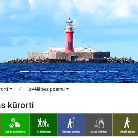
orti
Izvēlēties posmu
as kūrorti