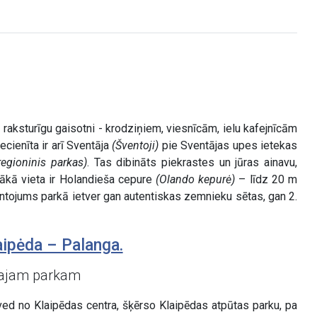
m raksturīgu gaisotni - krodziņiem, viesnīcām, ielu kafejnīcām
ecienīta ir arī Sventāja
(Šventoji)
pie Sventājas upes ietekas
regioninis parkas)
. Tas dibināts piekrastes un jūras ainavu,
ākā vieta ir Holandieša cepure
(Olando kepurė)
– līdz 20 m
antojums parkā ietver gan autentiskas zemnieku sētas, gan 2.
aipėda – Palanga.
ālajam parkam
ved no Klaipēdas centra, šķērso Klaipēdas atpūtas parku, pa