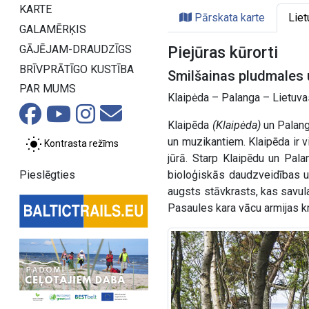
KARTE
Pārskata karte
Liet
GALAMĒRĶIS
GĀJĒJAM-DRAUDZĪGS
Piejūras kūrorti
BRĪVPRĀTĪGO KUSTĪBA
Smilšainas pludmales u
PAR MUMS
Klaipėda – Palanga – Lietuvas
Klaipēda
(Klaipėda)
un Palan
un muzikantiem. Klaipēda ir vi
Kontrasta režīms
jūrā. Starp Klaipēdu un Pal
Pieslēgties
bioloģiskās daudzveidības u
augsts stāvkrasts, kas savula
Pasaules kara vācu armijas k