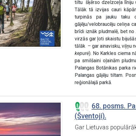
tiltu šķērso dzelzceļa līnij
Tālāk tā izvijas cauri kāp
turpinās pa jauku taku
gājēju/velobraucēju celiņa c
brīdi iznāk pludmalē, bet no
virzās gar ļoti skaistu bijuš
tālāk – gar ainavisku, viļņu 
kepurė
). No Karkles ciema 
pa smilšaini oļainām pludm
Palangas Botānikas parka ri
Palangas gājēju tiltam. Posm
reģionālajā parkā.
68. posms. Pa
(Šventoji).
Gar Lietuvas populārāk