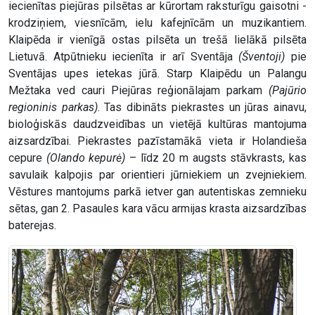
iecienītas piejūras pilsētas ar kūrortam raksturīgu gaisotni -
krodziņiem, viesnīcām, ielu kafejnīcām un muzikantiem.
Klaipēda ir vienīgā ostas pilsēta un trešā lielākā pilsēta
Lietuvā. Atpūtnieku iecienīta ir arī Sventāja
(Šventoji)
pie
Sventājas upes ietekas jūrā. Starp Klaipēdu un Palangu
Mežtaka ved cauri Piejūras reģionālajam parkam
(Pajūrio
regioninis parkas)
. Tas dibināts piekrastes un jūras ainavu,
bioloģiskās daudzveidības un vietējā kultūras mantojuma
aizsardzībai. Piekrastes pazīstamākā vieta ir Holandieša
cepure
(Olando kepurė)
– līdz 20 m augsts stāvkrasts, kas
savulaik kalpojis par orientieri jūrniekiem un zvejniekiem.
Vēstures mantojums parkā ietver gan autentiskas zemnieku
sētas, gan 2. Pasaules kara vācu armijas krasta aizsardzības
baterejas.