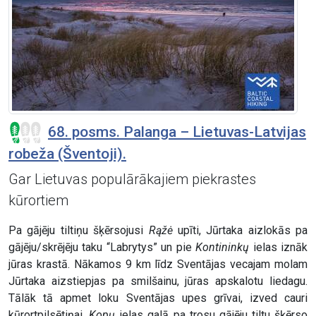
68. posms. Palanga – Lietuvas-Latvijas
robeža (Šventoji).
Gar Lietuvas populārākajiem piekrastes
kūrortiem
Pa gājēju tiltiņu šķērsojusi
Rąžė
upīti, Jūrtaka aizlokās pa
gājēju/skrējēju taku “Labrytys” un pie
Kontininkų
ielas iznāk
jūras krastā. Nākamos 9 km līdz Sventājas vecajam molam
Jūrtaka aizstiepjas pa smilšainu, jūras apskalotu liedagu.
Tālāk tā apmet loku Sventājas upes grīvai, izved cauri
kūrortpilsētiņai,
Kopų
ielas galā pa trosu gājēju tiltu šķērso