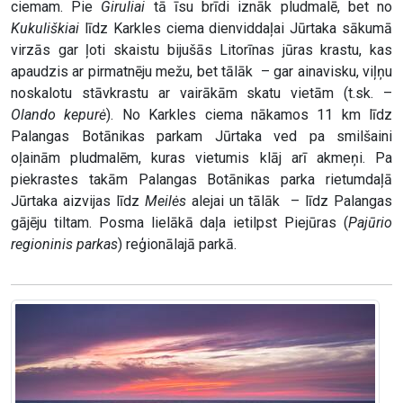
ciemam. Pie
Giruliai
tā īsu brīdi iznāk pludmalē, bet no
Kukuliškiai
līdz Karkles ciema dienviddaļai Jūrtaka sākumā
virzās gar ļoti skaistu bijušās Litorīnas jūras krastu, kas
apaudzis ar pirmatnēju mežu, bet tālāk – gar ainavisku, viļņu
noskalotu stāvkrastu ar vairākām skatu vietām (t.sk. –
Olando kepurė
). No Karkles ciema nākamos 11 km līdz
Palangas Botānikas parkam Jūrtaka ved pa smilšaini
oļainām pludmalēm, kuras vietumis klāj arī akmeņi. Pa
piekrastes takām Palangas Botānikas parka rietumdaļā
Jūrtaka aizvijas līdz
Meilės
alejai un tālāk – līdz Palangas
gājēju tiltam. Posma lielākā daļa ietilpst Piejūras (
Pajūrio
regioninis parkas
) reģionālajā parkā.