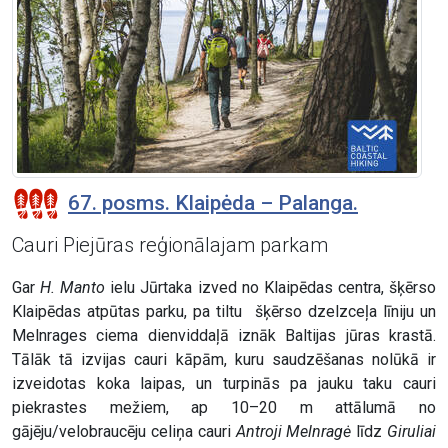
67. posms. Klaipėda – Palanga.
Cauri Piejūras reģionālajam parkam
Gar
H. Manto
ielu Jūrtaka izved no Klaipēdas centra, šķērso
Klaipēdas atpūtas parku, pa tiltu šķērso dzelzceļa līniju un
Melnrages ciema dienviddaļā iznāk Baltijas jūras krastā.
Tālāk tā izvijas cauri kāpām, kuru saudzēšanas nolūkā ir
izveidotas koka laipas, un turpinās pa jauku taku cauri
piekrastes mežiem, ap 10–20 m attālumā no
gājēju/velobraucēju celiņa cauri
Antroji Melnragė
līdz
Giruliai