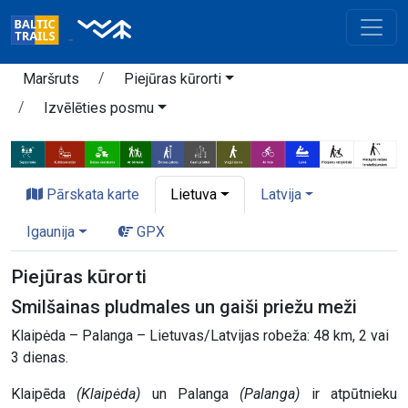
Maršruts
Piejūras kūrorti
Izvēlēties posmu
Pārskata karte
Lietuva
Latvija
Igaunija
GPX
Piejūras kūrorti
Smilšainas pludmales un gaiši priežu meži
Klaipėda – Palanga – Lietuvas/Latvijas robeža: 48 km, 2 vai
3 dienas.
Klaipēda
(Klaipėda)
un Palanga
(Palanga)
ir atpūtnieku