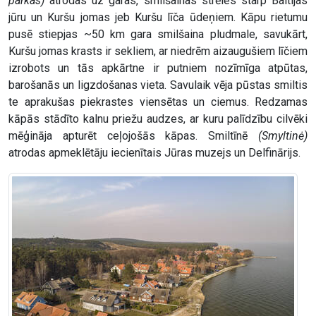
parkas)
atrodas uz garas, smilšainas strēles starp Baltijas
jūru un Kuršu jomas jeb Kuršu līča ūdeņiem. Kāpu rietumu
pusē stiepjas ~50 km gara smilšaina pludmale, savukārt,
Kuršu jomas krasts ir sekliem, ar niedrēm aizaugušiem līčiem
izrobots un tās apkārtne ir putniem nozīmīga atpūtas,
barošanās un ligzdošanas vieta. Savulaik vēja pūstas smiltis
te aprakušas piekrastes viensētas un ciemus. Redzamas
kāpās stādīto kalnu priežu audzes, ar kuru palīdzību cilvēki
mēģināja apturēt ceļojošās kāpas. Smiltīnē
(Smyltinė)
atrodas apmeklētāju iecienītais Jūras muzejs un Delfinārijs.