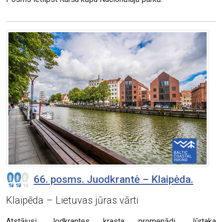
66. posms. Juodkrantė – Klaipėda.
Klaipēda – Lietuvas jūras vārti
Atstājusi Jodkrantes krasta promenādi, Jūrtaka