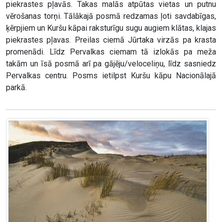
piekrastes pļavās. Takas malās atpūtas vietas un putnu
vērošanas torņi. Tālākajā posmā redzamas ļoti savdabīgas,
ķērpjiem un Kuršu kāpai raksturīgu sugu augiem klātas, klajas
piekrastes pļavas. Preilas ciemā Jūrtaka virzās pa krasta
promenādi. Līdz Pervalkas ciemam tā izlokās pa meža
takām un īsā posmā arī pa gājēju/veloceliņu, līdz sasniedz
Pervalkas centru. Posms ietilpst Kuršu kāpu Nacionālajā
parkā.