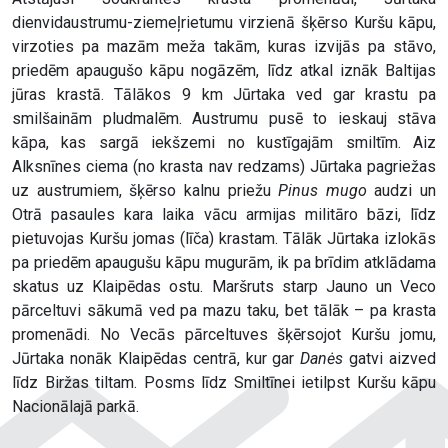
dienvidaustrumu-ziemeļrietumu virzienā šķērso Kuršu kāpu,
virzoties pa mazām meža takām, kuras izvijās pa stāvo,
priedēm apaugušo kāpu nogāzēm, līdz atkal iznāk Baltijas
jūras krastā. Tālākos 9 km Jūrtaka ved gar krastu pa
smilšainām pludmalēm. Austrumu pusē to ieskauj stāva
kāpa, kas sargā iekšzemi no kustīgajām smiltīm. Aiz
Alksnīnes ciema (no krasta nav redzams) Jūrtaka pagriežas
uz austrumiem, šķērso kalnu priežu
Pinus mugo
audzi un
Otrā pasaules kara laika vācu armijas militāro bāzi, līdz
pietuvojas Kuršu jomas (līča) krastam. Tālāk Jūrtaka izlokās
pa priedēm apaugušu kāpu mugurām, ik pa brīdim atklādama
skatus uz Klaipēdas ostu. Maršruts starp Jauno un Veco
pārceltuvi sākumā ved pa mazu taku, bet tālāk – pa krasta
promenādi. No Vecās pārceltuves šķērsojot Kuršu jomu,
Jūrtaka nonāk Klaipēdas centrā, kur gar
Danės
gatvi aizved
līdz Biržas tiltam. Posms līdz Smiltīnei ietilpst Kuršu kāpu
Nacionālajā parkā.