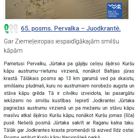
65. posms. Pervalka – Juodkrantė.
Gar Ziemeļeiropas iespaidīgākajām smilšu
kāpām
Pametusi Pervalku, Jūrtaka pa gājēju celiņu šķērso Kuršu
kāpu austrumu–rietumu virzienā, nonākot Baltijas jūras
krastā. Tālākais posms ap 13 km garumā ved pa skaistu,
smilšainu pludmali, kuru no austrumiem norobežo augsta un
stāva kāpu grēda. Tā ir cilvēku izveidota, lai pasargātu
iekšzemi no smilšu kustības. Iepretī Jodkrantei Jūrtaka
pagriežas austrumu virzienā un pa mežainu un stāvu kāpu
masīvu atkal šķērso Kuršu kāpu, nonākot Kuršu jomas (līča)
pusē. Nelielā posmā Jūrtaka sakrīt ar Raganu kalna taku.
Tālāk gar Jodkrantes krasta promenādi tā aizved līdz ostai.
Posms ietilpst Kuršu kāpu Nacionālajā parkā.