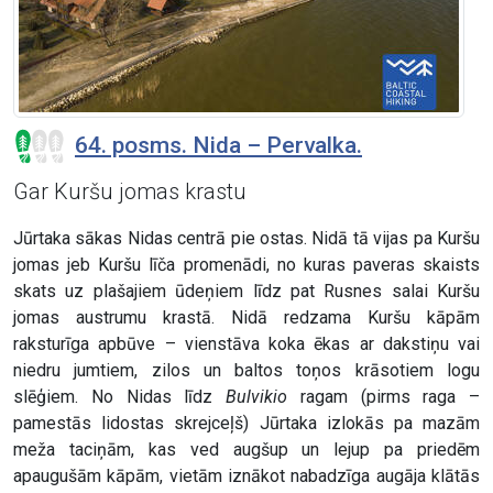
64. posms. Nida – Pervalka.
Gar Kuršu jomas krastu
Jūrtaka sākas Nidas centrā pie ostas. Nidā tā vijas pa Kuršu
jomas jeb Kuršu līča promenādi, no kuras paveras skaists
skats uz plašajiem ūdeņiem līdz pat Rusnes salai Kuršu
jomas austrumu krastā. Nidā redzama Kuršu kāpām
raksturīga apbūve – vienstāva koka ēkas ar dakstiņu vai
niedru jumtiem, zilos un baltos toņos krāsotiem logu
slēģiem. No Nidas līdz
Bulvikio
ragam (pirms raga –
pamestās lidostas skrejceļš) Jūrtaka izlokās pa mazām
meža taciņām, kas ved augšup un lejup pa priedēm
apaugušām kāpām, vietām iznākot nabadzīga augāja klātās