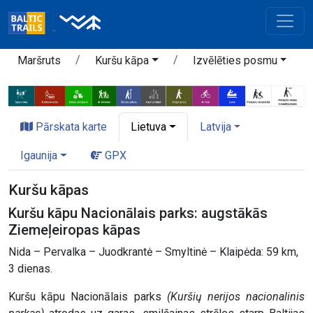
Maršruts
Kuršu kāpa
Izvēlēties posmu
Pārskata karte
Lietuva
Latvija
Igaunija
GPX
Kuršu kāpas
Kuršu kāpu Nacionālais parks: augstākās
Ziemeļeiropas kāpas
Nida – Pervalka – Juodkrantė – Smyltinė – Klaipėda: 59 km,
3 dienas.
Kuršu kāpu Nacionālais parks
(Kuršių nerijos nacionalinis