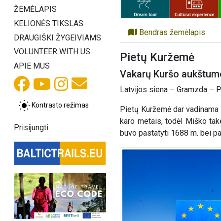
ŽEMĖLAPIS
KELIONĖS TIKSLAS
Bendras žemėlapis
DRAUGIŠKI ŽYGEIVIAMS
VOLUNTEER WITH US
Pietų Kuržemė
APIE MUS
Vakarų Kuršo aukštumos
Latvijos siena – Gramzda – P
Kontrasto režimas
Pietų Kuržemė dar vadinama Le
karo metais, todėl Miško take
Prisijungti
buvo pastatyti 1688 m. bei pap