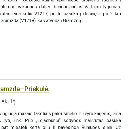
ukštumos vakarinės dalies banguojančias Vartajos lygumas.
utas eina keliu V1217, po to pasuka į dešinę ir po 2 km
i–Gramzda (V1218), kas atveda į Gramzdą.
ramzda–Priekulė.
iekulę
giuoja mažais takeliais palei smėlio ir žvyro karjerus, eina
s rytų link. Prie „Lejasbunči“ sodybos maršrutas pasuka
pat miestelį kerta gilų ir pavėsingą Runiupės slėnį. Už