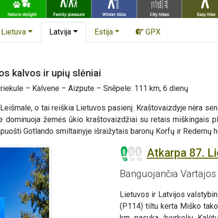
Lietuva
Latvija
Estija
GPX
 kalvos ir upių slėniai
riekule – Kalvene – Aizpute – Snēpele: 111 km, 6 dienų
išmale, o tai reiškia Lietuvos pasienį. Kraštovaizdyje nėra senų
 dominuoja žemės ūkio kraštovaizdžiai su retais miškingais plot
uošti Gotlando smiltainyje išraižytais baronų Korfų ir Redernų her
Atkarpa 87. Li
Banguojančia Vartajo
Lietuvos ir Latvijos valstyb
(P114) tiltu kerta Miško tako
km pasuka žvyrkeliu Kalėtų