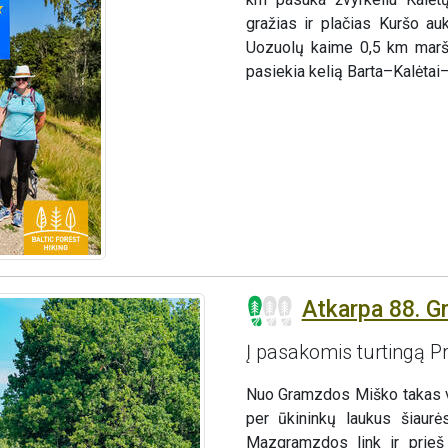
gražias ir plačias Kuršo a
Uozuolų kaime 0,5 km maršr
pasiekia kelią Barta–Kalėta
Atkarpa 88. G
Į pasakomis turtingą Pr
Nuo Gramzdos Miško takas vin
per ūkininkų laukus šiaurė
Mazgramzdos link ir prieš 