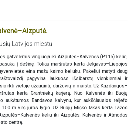
alvenė–Aizputė.
usių Latvijos miestų
ės gatvelėmis vingiuoja iki Aizputės–Kalvenės (P115) kelio,
r pasuka į dešinę. Toliau maršrutas kerta Jelgavas–Liepojos
ų gyvenvietės eina mažu kaimo keliuku. Pakeliui matyti daug
aštovaizdį pagyvina laukuose išsibarstę vienkiemiai ir
ipirkti vietoje užaugintų daržovių ir maisto. Už Kazdangos–
rutas kerta Grantniekų karjerą. Nuo Kalvenės iki Buojų
o aukštumos Bandavos kalvynu, kur aukščiausios reljefo
au 100 m virš jūros lygio. Už Buojų Miško takas kerta Lažos
a Aizputės–Kalvenės keliu iki Aizputės. Kalvenės ir Atmodas
sto centrą.