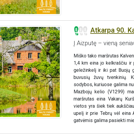
Atkarpa 90. K
Į Aizputę – vieną senia
Miško tako maršrutas Kalven
1,4 km eina jo kelkraščiu i
geležinkelį ir iki pat Buoj
buvusių žuvų tvenkinių. Kr
sodybos, kuriuose galima nus
Mazbojų kelio (V1299) marš
maršrutas eina Vakarų Kurš
vietos yra šiek tiek aukšči
upelį ir prie Tebrų vėl ein
gatvėmis galima pasiekti mie