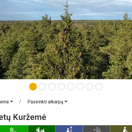
žemė
Pasirinkti atkarpą
ietų Kuržemė