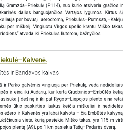
ą Gramzda–Priekulė (P114), nuo kurio atsiveria gražios ir
karinės dalies banguojančios Vartajos lygumos. Kirtus šį
 keliauja per buvusį aerodromą, Priekulės–Purmsatų–Kalėjų
anku per miškelį. Vingiuotu Virgos upelio krantu Miško takas
iediens“ atveda iki Priekulės liuteronų bažnyčios.
riekulė–Kalvenė.
ūtės ir Bandavos kalvas
 ir Parko gatvėmis vingiuoja per Priekulę, veda nedideliais
upės ir eina iki Audarių, kur kerta Gruobinios–Embūtės kelią
sisuka į dešinę ir iki pat Rygos–Liepojos plento eina retai
emės ūkio paskirties laukus keičia miškeliai ir nedidelės
nės ežero ir Kalvenės yra labai kalvota – čia Embūtės kalvyną
kščiausia vieta, kurią pasiekia Miško takas, yra 115 m virš
epojos plentą (A9), po 1 km pasiekia Tašų–Padurės dvarą.