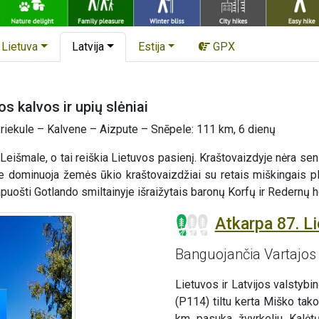
Lietuva
Latvija
Estija
GPX
 kalvos ir upių slėniai
riekule – Kalvene – Aizpute – Snēpele: 111 km, 6 dienų
išmale, o tai reiškia Lietuvos pasienį. Kraštovaizdyje nėra senų
 dominuoja žemės ūkio kraštovaizdžiai su retais miškingais plot
uošti Gotlando smiltainyje išraižytais baronų Korfų ir Redernų her
Atkarpa 87. Li
Banguojančia Vartajo
Lietuvos ir Latvijos valstyb
(P114) tiltu kerta Miško tako
km pasuka žvyrkeliu Kalėtų