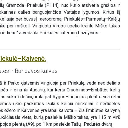
ą Gramzda–Priekulė (P114), nuo kurio atsiveria gražios ir
karinės dalies banguojančios Vartajos lygumos. Kirtus šį
 keliauja per buvusį aerodromą, Priekulės–Purmsatų–Kalėjų
anku per miškelį. Vingiuotu Virgos upelio krantu Miško takas
iediens“ atveda iki Priekulės liuteronų bažnyčios.
riekulė–Kalvenė.
ūtės ir Bandavos kalvas
 ir Parko gatvėmis vingiuoja per Priekulę, veda nedideliais
upės ir eina iki Audarių, kur kerta Gruobinios–Embūtės kelią
sisuka į dešinę ir iki pat Rygos–Liepojos plento eina retai
emės ūkio paskirties laukus keičia miškeliai ir nedidelės
nės ežero ir Kalvenės yra labai kalvota – čia Embūtės kalvyną
kščiausia vieta, kurią pasiekia Miško takas, yra 115 m virš
epojos plentą (A9), po 1 km pasiekia Tašų–Padurės dvarą.