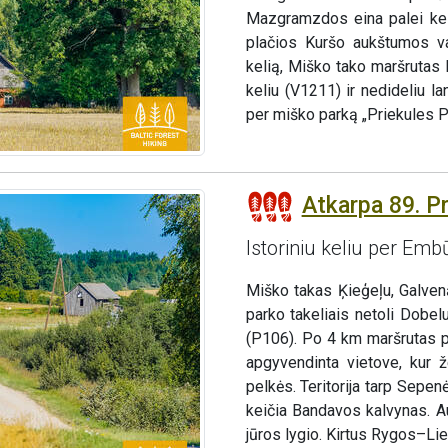
Mazgramzdos eina palei keli
plačios Kuršo aukštumos va
kelią, Miško tako maršrutas
keliu (V1211) ir nedideliu l
per miško parką „Priekules Pr
Atkarpa 89. P
Istoriniu keliu per Emb
Miško takas Ķieģeļu, Galvenā
parko takeliais netoli Dobel
(P106). Po 4 km maršrutas pa
apgyvendinta vietove, kur ž
pelkės. Teritorija tarp Sepe
keičia Bandavos kalvynas. Au
jūros lygio. Kirtus Rygos–Li