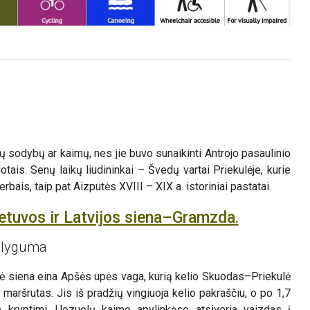
 sodybų ar kaimų, nes jie buvo sunaikinti Antrojo pasaulinio
ais. Senų laikų liudininkai – Švedų vartai Priekulėje, kurie
bais, taip pat Aizputės XVIII – XIX a. istoriniai pastatai.
etuvos ir Latvijos siena–Gramzda.
s lyguma
inė siena eina Apšės upės vaga, kurią kelio Skuodas–Priekulė
 maršrutas. Jis iš pradžių vingiuoja kelio pakraščiu, o po 1,7
 kryptimi. Uozuolų kaimo apylinkėse atsiveria vaizdas į