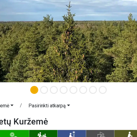
žemė
Pasirinkti atkarpą
ietų Kuržemė