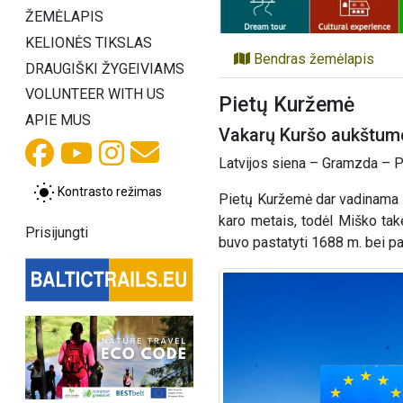
ŽEMĖLAPIS
KELIONĖS TIKSLAS
Bendras žemėlapis
DRAUGIŠKI ŽYGEIVIAMS
VOLUNTEER WITH US
Pietų Kuržemė
APIE MUS
Vakarų Kuršo aukštumos
Latvijos siena – Gramzda – P
Kontrasto režimas
Pietų Kuržemė dar vadinama Le
karo metais, todėl Miško take
Prisijungti
buvo pastatyti 1688 m. bei pap