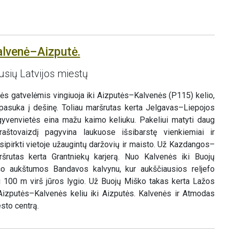
alvenė–Aizputė.
usių Latvijos miestų
ės gatvelėmis vingiuoja iki Aizputės–Kalvenės (P115) kelio,
r pasuka į dešinę. Toliau maršrutas kerta Jelgavas–Liepojos
ų gyvenvietės eina mažu kaimo keliuku. Pakeliui matyti daug
aštovaizdį pagyvina laukuose išsibarstę vienkiemiai ir
ipirkti vietoje užaugintų daržovių ir maisto. Už Kazdangos–
rutas kerta Grantniekų karjerą. Nuo Kalvenės iki Buojų
o aukštumos Bandavos kalvynu, kur aukščiausios reljefo
au 100 m virš jūros lygio. Už Buojų Miško takas kerta Lažos
a Aizputės–Kalvenės keliu iki Aizputės. Kalvenės ir Atmodas
sto centrą.