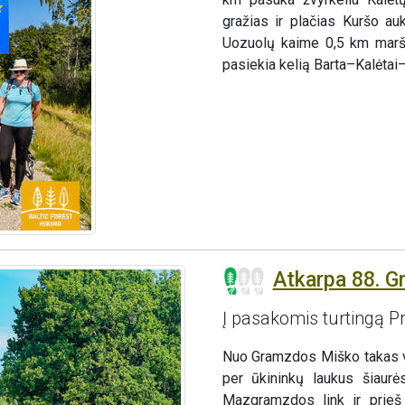
gražias ir plačias Kuršo a
Uozuolų kaime 0,5 km maršr
pasiekia kelią Barta–Kalėta
Atkarpa 88. G
Į pasakomis turtingą Pr
Nuo Gramzdos Miško takas vin
per ūkininkų laukus šiaurė
Mazgramzdos link ir prieš 