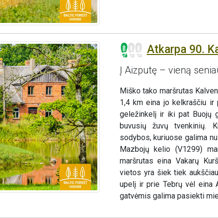
Atkarpa 90. K
Į Aizputę – vieną senia
Miško tako maršrutas Kalven
1,4 km eina jo kelkraščiu i
geležinkelį ir iki pat Buoj
buvusių žuvų tvenkinių. Kr
sodybos, kuriuose galima nus
Mazbojų kelio (V1299) marš
maršrutas eina Vakarų Kurš
vietos yra šiek tiek aukšči
upelį ir prie Tebrų vėl ein
gatvėmis galima pasiekti mie