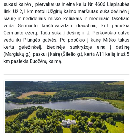
sukasi kairėn į pietvakarius ir eina keliu Nr. 4606 Lieplaukės
link. Už 2,1 km netoli Užgirių kaimo maršrutas suka dešinėn į
šiaurę ir nedideliais miško keliukais ir mediniais takeliais
veda Germanto kraštovaizdžio draustiniu, kol pasiekia
Germanto ežerą. Tada suka į dešinę ir J. Perkovskio gatve
veda iki Plungės gatvės. Po posūkio į kairę Miško takas
kerta geležinkelį, žiedinėje sankryžoje eina į dešinę
(Margiukų g.), paskui į kairę (Šilelio g.), kerta A11 kelią ir už 5
km pasiekia Buožėnų kaimą.