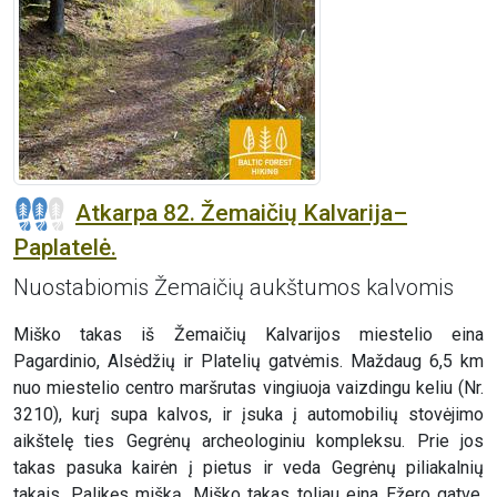
Atkarpa 82. Žemaičių Kalvarija–
Paplatelė.
Nuostabiomis Žemaičių aukštumos kalvomis
Miško takas iš Žemaičių Kalvarijos miestelio eina
Pagardinio, Alsėdžių ir Platelių gatvėmis. Maždaug 6,5 km
nuo miestelio centro maršrutas vingiuoja vaizdingu keliu (Nr.
3210), kurį supa kalvos, ir įsuka į automobilių stovėjimo
aikštelę ties Gegrėnų archeologiniu kompleksu. Prie jos
takas pasuka kairėn į pietus ir veda Gegrėnų piliakalnių
takais. Palikęs mišką, Miško takas toliau eina Ežero gatve,