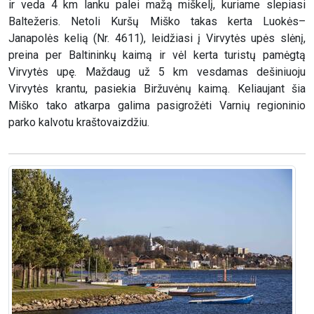
ir veda 4 km lanku palei mažą miškelį, kuriame slepiasi
Baltežeris. Netoli Kuršų Miško takas kerta Luokės–
Janapolės kelią (Nr. 4611), leidžiasi į Virvytės upės slėnį,
preina per Baltininkų kaimą ir vėl kerta turistų pamėgtą
Virvytės upę. Maždaug už 5 km vesdamas dešiniuoju
Virvytės krantu, pasiekia Biržuvėnų kaimą. Keliaujant šia
Miško tako atkarpa galima pasigrožėti Varnių regioninio
parko kalvotu kraštovaizdžiu.