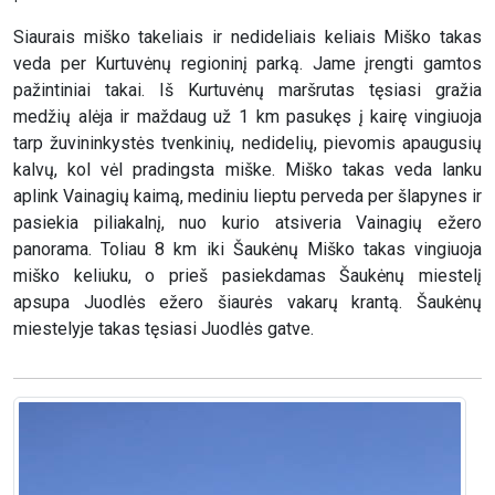
Siaurais miško takeliais ir nedideliais keliais Miško takas
veda per Kurtuvėnų regioninį parką. Jame įrengti gamtos
pažintiniai takai. Iš Kurtuvėnų maršrutas tęsiasi gražia
medžių alėja ir maždaug už 1 km pasukęs į kairę vingiuoja
tarp žuvininkystės tvenkinių, nedidelių, pievomis apaugusių
kalvų, kol vėl pradingsta miške. Miško takas veda lanku
aplink Vainagių kaimą, mediniu lieptu perveda per šlapynes ir
pasiekia piliakalnį, nuo kurio atsiveria Vainagių ežero
panorama. Toliau 8 km iki Šaukėnų Miško takas vingiuoja
miško keliuku, o prieš pasiekdamas Šaukėnų miestelį
apsupa Juodlės ežero šiaurės vakarų krantą. Šaukėnų
miestelyje takas tęsiasi Juodlės gatve.