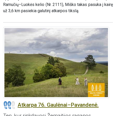
Ramučių–Luokės kelio (Nr. 2111), Miško takas pasuka į kairę
už 3,6 km pasiekia galutinį atkarpos tikslą.
Atkarpa 76. Gaulėnai–Pavandenė.
Ten, kur rinkdavosi Žemaitijos raganos