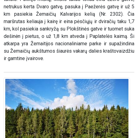
netrukus kerta Dvaro gatvę, pasuka į Paežerės gatvę ir už 5
km pasiekia Žemaičių Kalvarijos kelią (Nr. 2302). Čia
maršrutas keliauja į kairę ir eina pėsčiųjų ir dviračių taku 1,7
km, kol pasiekia sankryžą su Plokštinės gatve ir tuomet suka
dešinėn į pietus, o už 1,8 km atveda į Paplatelės kaimą. Ši
atkarpa yra Žemaitijos nacionaliniame parke ir supažindina
su Žemaičių aukštumos šiaurės vakarų dalies kraštovaizdžiu
ir gamtine įvairove.