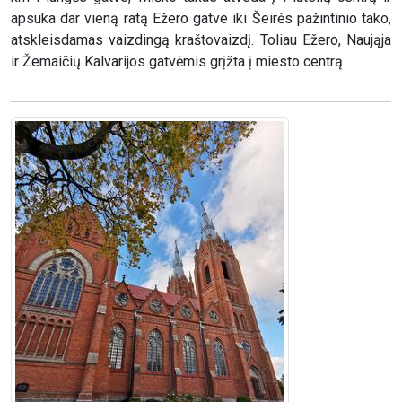
apsuka dar vieną ratą Ežero gatve iki Šeirės pažintinio tako,
atskleisdamas vaizdingą kraštovaizdį. Toliau Ežero, Naująja
ir Žemaičių Kalvarijos gatvėmis grįžta į miesto centrą.