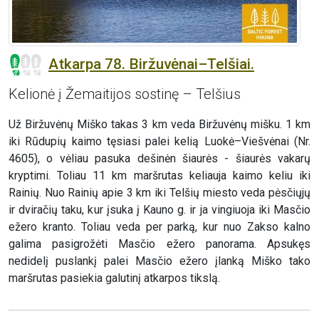
Atkarpa 78. Biržuvėnai–Telšiai.
Kelionė į Žemaitijos sostinę – Telšius
Už Biržuvėnų Miško takas 3 km veda Biržuvėnų mišku. 1 km
iki Rūdupių kaimo tęsiasi palei kelią Luokė–Viešvėnai (Nr.
4605), o vėliau pasuka dešinėn šiaurės - šiaurės vakarų
kryptimi. Toliau 11 km maršrutas keliauja kaimo keliu iki
Rainių. Nuo Rainių apie 3 km iki Telšių miesto veda pėsčiųjų
ir dviračių taku, kur įsuka į Kauno g. ir ja vingiuoja iki Masčio
ežero kranto. Toliau veda per parką, kur nuo Zakso kalno
galima pasigrožėti Masčio ežero panorama. Apsukęs
nedidelį puslankį palei Masčio ežero įlanką Miško tako
maršrutas pasiekia galutinį atkarpos tikslą.