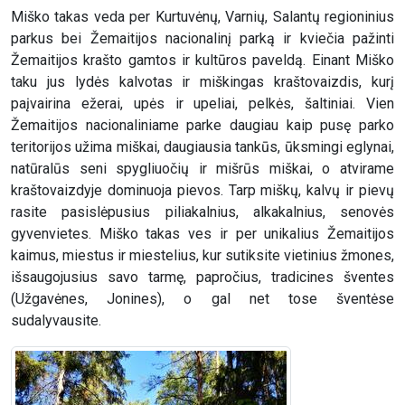
Miško takas veda per Kurtuvėnų, Varnių, Salantų regioninius
parkus bei Žemaitijos nacionalinį parką ir kviečia pažinti
Žemaitijos krašto gamtos ir kultūros paveldą. Einant Miško
taku jus lydės kalvotas ir miškingas kraštovaizdis, kurį
paįvairina ežerai, upės ir upeliai, pelkės, šaltiniai. Vien
Žemaitijos nacionaliniame parke daugiau kaip pusę parko
teritorijos užima miškai, daugiausia tankūs, ūksmingi eglynai,
natūralūs seni spygliuočių ir mišrūs miškai, o atvirame
kraštovaizdyje dominuoja pievos. Tarp miškų, kalvų ir pievų
rasite pasislėpusius piliakalnius, alkakalnius, senovės
gyvenvietes. Miško takas ves ir per unikalius Žemaitijos
kaimus, miestus ir miestelius, kur sutiksite vietinius žmones,
išsaugojusius savo tarmę, papročius, tradicines šventes
(Užgavėnes, Jonines), o gal net tose šventėse
sudalyvausite.