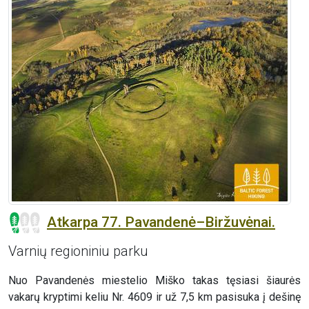
Atkarpa 77. Pavandenė–Biržuvėnai.
Varnių regioniniu parku
Nuo Pavandenės miestelio Miško takas tęsiasi šiaurės
vakarų kryptimi keliu Nr. 4609 ir už 7,5 km pasisuka į dešinę