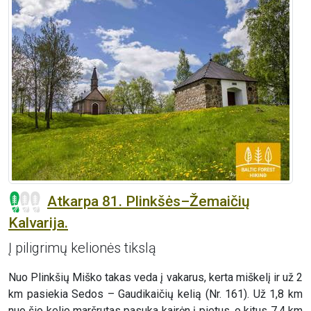
Atkarpa 81. Plinkšės–Žemaičių
Kalvarija.
Į piligrimų kelionės tikslą
Nuo Plinkšių Miško takas veda į vakarus, kerta miškelį ir už 2
km pasiekia Sedos – Gaudikaičių kelią (Nr. 161). Už 1,8 km
nuo šio kelio maršrutas pasuka kairėn į pietus, o kitus 7,4 km