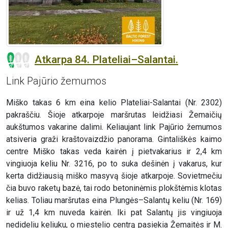
Atkarpa 84. Plateliai–Salantai.
Link Pajūrio žemumos
Miško takas 6 km eina kelio Plateliai-Salantai (Nr. 2302)
pakraščiu. Šioje atkarpoje maršrutas leidžiasi Žemaičių
aukštumos vakarine dalimi. Keliaujant link Pajūrio žemumos
atsiveria graži kraštovaizdžio panorama. Gintališkės kaimo
centre Miško takas veda kairėn į pietvakarius ir 2,4 km
vingiuoja keliu Nr. 3216, po to suka dešinėn į vakarus, kur
kerta didžiausią miško masyvą šioje atkarpoje. Sovietmečiu
čia buvo raketų bazė, tai rodo betoninėmis plokštėmis klotas
kelias. Toliau maršrutas eina Plungės–Salantų keliu (Nr. 169)
ir už 1,4 km nuveda kairėn. Iki pat Salantų jis vingiuoja
nedideliu keliuku, o miestelio centrą pasiekia Žemaitės ir M.