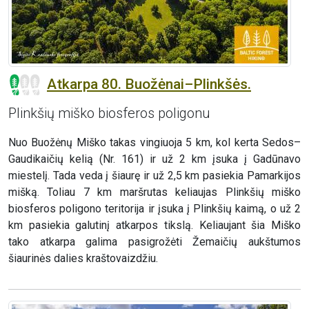
Atkarpa 80. Buožėnai–Plinkšės.
Plinkšių miško biosferos poligonu
Nuo Buožėnų Miško takas vingiuoja 5 km, kol kerta Sedos–
Gaudikaičių kelią (Nr. 161) ir už 2 km įsuka į Gadūnavo
miestelį. Tada veda į šiaurę ir už 2,5 km pasiekia Pamarkijos
mišką. Toliau 7 km maršrutas keliaujas Plinkšių miško
biosferos poligono teritorija ir įsuka į Plinkšių kaimą, o už 2
km pasiekia galutinį atkarpos tikslą. Keliaujant šia Miško
tako atkarpa galima pasigrožėti Žemaičių aukštumos
šiaurinės dalies kraštovaizdžiu.