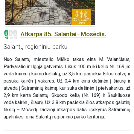
Atkarpa 85. Salantai–Mosėdis.
Salantų regioniniu parku
Nuo Salantų miestelio Miško takas eina M. Valančiaus,
Padvaralio ir Ilgąja gatvėmis. Likus 100 m iki kelio Nr. 169 jis
veda kairėn į kaimo keliuką, už 3,5 km pasiekia Erlos gatvę ir
pasuka kairėn į vakarus. Už 0,4 km eina dešinėn į šiaurę ir
atveda į Šatraminių kaimą, kur suka dešinėn į pietvakarius, už
2,9 km kerta Salantų–Skuodo kelią (Nr. 169) ir Šaukliuose
veda kairėn į šiaurę. Už 3,8 km pasiekia šios atkarpos galutinį
tikslą – Mosėdį. Didžioji atkarpos dalis, išskyrus Šatraminių
apylinkes, eina Salantų regioninio parko teritorija.