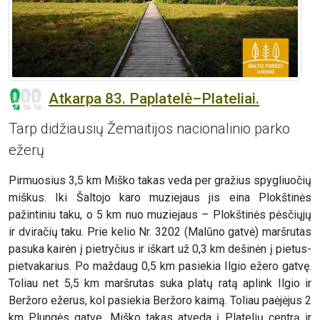
Atkarpa 83. Paplatelė–Plateliai.
Tarp didžiausių Žemaitijos nacionalinio parko
ežerų
Pirmuosius 3,5 km Miško takas veda per gražius spygliuočių
miškus. Iki Šaltojo karo muziejaus jis eina Plokštinės
pažintiniu taku, o 5 km nuo muziejaus – Plokštinės pėsčiųjų
ir dviračių taku. Prie kelio Nr. 3202 (Malūno gatvė) maršrutas
pasuka kairėn į pietryčius ir iškart už 0,3 km dešinėn į pietus-
pietvakarius. Po maždaug 0,5 km pasiekia Ilgio ežero gatvę.
Toliau net 5,5 km maršrutas suka platų ratą aplink Ilgio ir
Beržoro ežerus, kol pasiekia Beržoro kaimą. Toliau paėjėjus 2
km Plungės gatve, Miško takas atveda į Platelių centrą ir