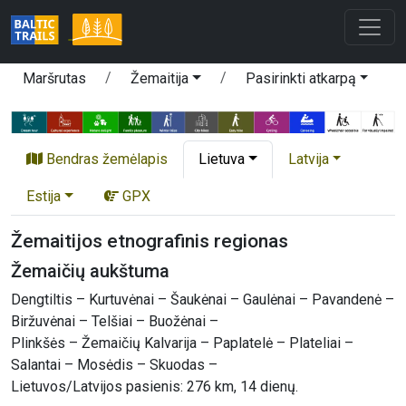
Maršrutas
Žemaitija
Pasirinkti atkarpą
Bendras žemėlapis
Lietuva
Latvija
Estija
GPX
Žemaitijos etnografinis regionas
Žemaičių aukštuma
Dengtiltis – Kurtuvėnai – Šaukėnai – Gaulėnai – Pavandenė –
Biržuvėnai – Telšiai – Buožėnai –
Plinkšės – Žemaičių Kalvarija – Paplatelė – Plateliai –
Salantai – Mosėdis – Skuodas –
Lietuvos/Latvijos pasienis: 276 km, 14 dienų.