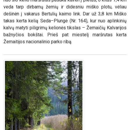
veda tarp dirbamų žemių ir didesniu miško plotu, vėliau
dešinėn į vakarus Bertulių kaimo link. Dar už 3,8 km Miško
takas kerta kelią Seda–Plungė (Nr. 164), kur nuo aplinkinių
kalvų matyti piligrimų kelionės tikslas – Žemaičių Kalvarijos
bažnyčios bokštai. Prieš pat miestelį maršrutas kerta
Žemaitijos nacionalinio parko ribą.