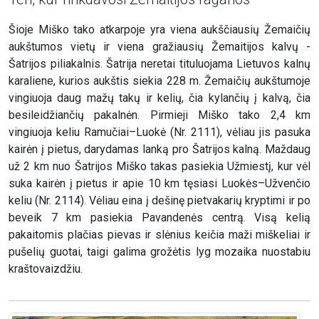
Šioje Miško tako atkarpoje yra viena aukščiausių Žemaičių
aukštumos vietų ir viena gražiausių Žemaitijos kalvų -
Šatrijos piliakalnis. Šatrija neretai tituluojama Lietuvos kalnų
karaliene, kurios aukštis siekia 228 m. Žemaičių aukštumoje
vingiuoja daug mažų takų ir kelių, čia kylančių į kalvą, čia
besileidžiančių pakalnėn. Pirmieji Miško tako 2,4 km
vingiuoja keliu Ramučiai–Luokė (Nr. 2111), vėliau jis pasuka
kairėn į pietus, darydamas lanką pro Šatrijos kalną. Maždaug
už 2 km nuo Šatrijos Miško takas pasiekia Užmiestį, kur vėl
suka kairėn į pietus ir apie 10 km tęsiasi Luokės–Užvenčio
keliu (Nr. 2114). Vėliau eina į dešinę pietvakarių kryptimi ir po
beveik 7 km pasiekia Pavandenės centrą. Visą kelią
pakaitomis plačias pievas ir slėnius keičia maži miškeliai ir
pušelių guotai, taigi galima grožėtis lyg mozaika nuostabiu
kraštovaizdžiu.