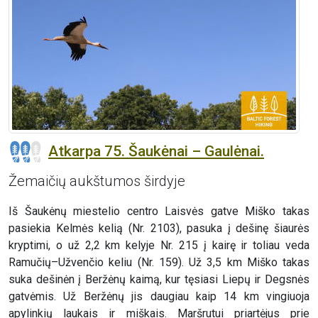
Atkarpa 75. Šaukėnai – Gaulėnai.
Žemaičių aukštumos širdyje
Iš Šaukėnų miestelio centro Laisvės gatve Miško takas
pasiekia Kelmės kelią (Nr. 2103), pasuka į dešinę šiaurės
kryptimi, o už 2,2 km kelyje Nr. 215 į kairę ir toliau veda
Ramučių–Užvenčio keliu (Nr. 159). Už 3,5 km Miško takas
suka dešinėn į Beržėnų kaimą, kur tęsiasi Liepų ir Degsnės
gatvėmis. Už Beržėnų jis daugiau kaip 14 km vingiuoja
apylinkių laukais ir miškais. Maršrutui priartėjus prie