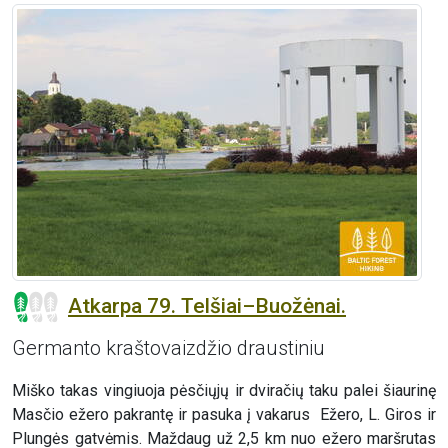
Atkarpa 79. Telšiai–Buožėnai.
Germanto kraštovaizdžio draustiniu
Miško takas vingiuoja pėsčiųjų ir dviračių taku palei šiaurinę
Masčio ežero pakrantę ir pasuka į vakarus Ežero, L. Giros ir
Plungės gatvėmis. Maždaug už 2,5 km nuo ežero maršrutas