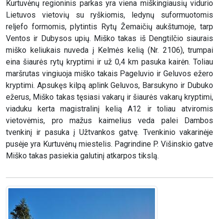
Kurtuvėnų regioninis parkas yra viena miškingiausių vidurio
Lietuvos vietovių su ryškiomis, ledynų suformuotomis
reljefo formomis, plytintis Rytų Žemaičių aukštumoje, tarp
Ventos ir Dubysos upių. Miško takas iš Dengtilčio siaurais
miško keliukais nuveda į Kelmės kelią (Nr. 2106), trumpai
eina šiaurės rytų kryptimi ir už 0,4 km pasuka kairėn. Toliau
maršrutas vingiuoja miško takais Pageluvio ir Geluvos ežero
kryptimi. Apsukęs kilpą aplink Geluvos, Barsukyno ir Dubuko
ežerus, Miško takas tęsiasi vakarų ir šiaurės vakarų kryptimi,
viaduku kerta magistralinį kelią A12 ir toliau atviromis
vietovėmis, pro mažus kaimelius veda palei Dambos
tvenkinį ir pasuka į Užtvankos gatvę. Tvenkinio vakarinėje
pusėje yra Kurtuvėnų miestelis. Pagrindine P. Višinskio gatve
Miško takas pasiekia galutinį atkarpos tikslą.