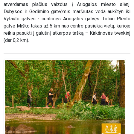
atverdamas plačius vaizdus į Ariogalos miesto slėnį.
Dubysos ir Gedimino gatvėmis maršrutas veda aukštyn iki
Vytauto gatvės - centrinės Ariogalos gatvės. Toliau Plento
gatve Miško takas už 5 km nuo centro pasiekia vietą, kurioje
reikia pasukti į galutinį atkarpos tašką – Kirkšnovės tvenkinį
(dar 0,2 km).