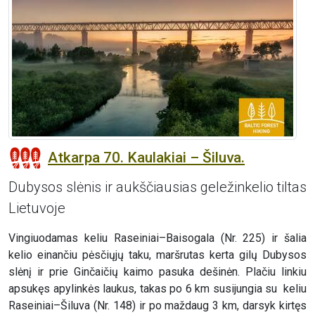
Atkarpa 70. Kaulakiai – Šiluva.
Dubysos slėnis ir aukščiausias geležinkelio tiltas
Lietuvoje
Vingiuodamas keliu Raseiniai–Baisogala (Nr. 225) ir šalia
kelio einančiu pėsčiųjų taku, maršrutas kerta gilų Dubysos
slėnį ir prie Ginčaičių kaimo pasuka dešinėn. Plačiu linkiu
apsukęs apylinkės laukus, takas po 6 km susijungia su keliu
Raseiniai–Šiluva (Nr. 148) ir po maždaug 3 km, darsyk kirtęs