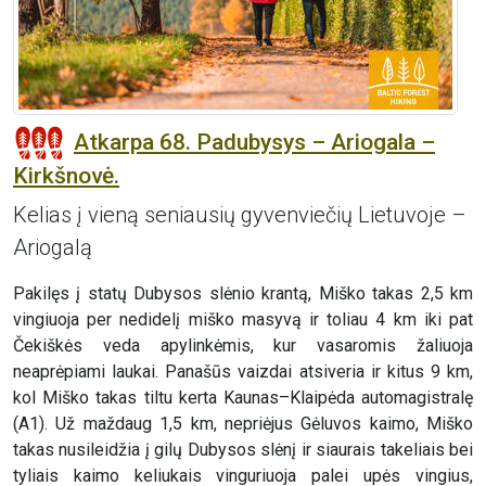
Atkarpa 68. Padubysys – Ariogala –
Kirkšnovė.
Kelias į vieną seniausių gyvenviečių Lietuvoje –
Ariogalą
Pakilęs į statų Dubysos slėnio krantą, Miško takas 2,5 km
vingiuoja per nedidelį miško masyvą ir toliau 4 km iki pat
Čekiškės veda apylinkėmis, kur vasaromis žaliuoja
neaprėpiami laukai. Panašūs vaizdai atsiveria ir kitus 9 km,
kol Miško takas tiltu kerta Kaunas–Klaipėda automagistralę
(A1). Už maždaug 1,5 km, nepriėjus Gėluvos kaimo, Miško
takas nusileidžia į gilų Dubysos slėnį ir siaurais takeliais bei
tyliais kaimo keliukais vinguriuoja palei upės vingius,