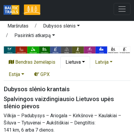
Maršrutas
Dubysos slėnis
Pasirinkti atkarpą
Bendras žemėlapis
Lietuva
Latvija
Estija
GPX
Dubysos slėnio krantais
Spalvingos vaizdingiausio Lietuvos upės
slėnio pievos
Vilkija – Padubysys – Ariogala – Kirkšnovė – Kaulakiai –
Šiluva – Tytuvėnai – Aukštiškiai – Dengtiltis:
141 km, 6 arba 7 dienos.