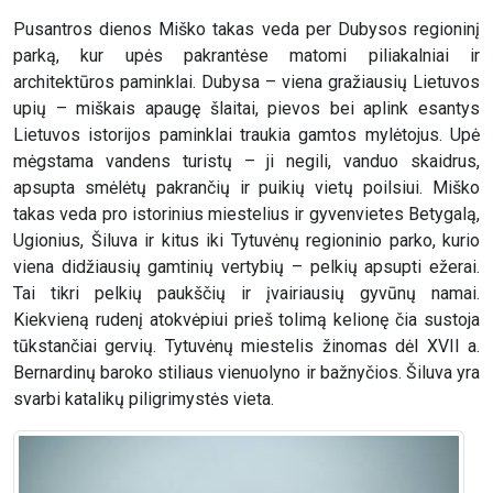
Pusantros dienos Miško takas veda per Dubysos regioninį
parką, kur upės pakrantėse matomi piliakalniai ir
architektūros paminklai. Dubysa – viena gražiausių Lietuvos
upių – miškais apaugę šlaitai, pievos bei aplink esantys
Lietuvos istorijos paminklai traukia gamtos mylėtojus. Upė
mėgstama vandens turistų – ji negili, vanduo skaidrus,
apsupta smėlėtų pakrančių ir puikių vietų poilsiui. Miško
takas veda pro istorinius miestelius ir gyvenvietes Betygalą,
Ugionius, Šiluva ir kitus iki Tytuvėnų regioninio parko, kurio
viena didžiausių gamtinių vertybių – pelkių apsupti ežerai.
Tai tikri pelkių paukščių ir įvairiausių gyvūnų namai.
Kiekvieną rudenį atokvėpiui prieš tolimą kelionę čia sustoja
tūkstančiai gervių. Tytuvėnų miestelis žinomas dėl XVII a.
Bernardinų baroko stiliaus vienuolyno ir bažnyčios. Šiluva yra
svarbi katalikų piligrimystės vieta.