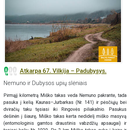
Atkarpa 67. Vilkija – Padubysys.
Nemuno ir Dubysos upių slėniais
Pirmąjį kilometrą Miško takas veda Nemuno pakrante, tada
pasuka į kelią Kaunas–Jurbarkas (Nr. 141) ir pėsčiųjų bei
dviračių taku tęsiasi iki Ringovės piliakalnio. Pasukus
dešinėn į šiaurę, Miško takas kerta nedidelį miško masyvą
(entomologinis gamtos draustinis vabzdžių apsaugai) ir