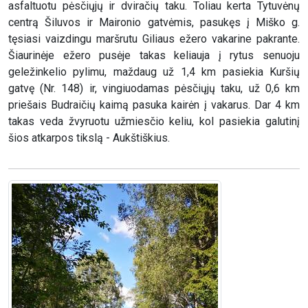
asfaltuotu pėsčiųjų ir dviračių taku. Toliau kerta Tytuvėnų
centrą Šiluvos ir Maironio gatvėmis, pasukęs į Miško g.
tęsiasi vaizdingu maršrutu Giliaus ežero vakarine pakrante.
Šiaurinėje ežero pusėje takas keliauja į rytus senuoju
geležinkelio pylimu, maždaug už 1,4 km pasiekia Kuršių
gatvę (Nr. 148) ir, vingiuodamas pėsčiųjų taku, už 0,6 km
priešais Budraičių kaimą pasuka kairėn į vakarus. Dar 4 km
takas veda žvyruotu užmiesčio keliu, kol pasiekia galutinį
šios atkarpos tikslą - Aukštiškius.