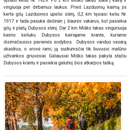
tęsiasi keliu Nr. 1929. Po 2 km Miško takas suka į kairę ir
vingiuoja per dirbamus laukus. Prieš Lazduonių kaimą jis
kerta gilų Lazduonos upelio slėnį, 0,2 km tęsiasi keliu Nr.
1917 ir tada pasuka dešinėn į šiaurės vakarus, kol pasiekia
gilų ir platų Dubysos slėnį. Dar 2 km Miško takas vinguriuoja
kaimo keliuku Dubysos kairiajame krante, kuriame
išsimėčiusios pavienės sodybos. Dubysos vanduo vasarą
skaidrus, o srovė rami, ją sudrumsčia tik buvusio malūno
užtvankos griuvėsiai. Galiausiai Miško takas pakyla stačiu
Dubysos krantu ir pasiekia galutinį šios atkarpos tašką.