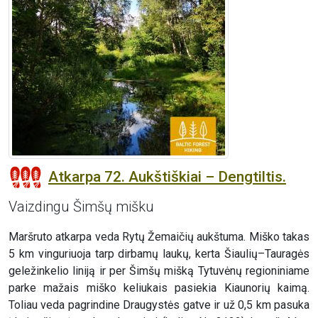
Atkarpa 72. Aukštiškiai – Dengtiltis.
Vaizdingu Šimšų mišku
Maršruto atkarpa veda Rytų Žemaičių aukštuma. Miško takas
5 km vinguriuoja tarp dirbamų laukų, kerta Šiaulių–Tauragės
geležinkelio liniją ir per Šimšų mišką Tytuvėnų regioniniame
parke mažais miško keliukais pasiekia Kiaunorių kaimą.
Toliau veda pagrindine Draugystės gatve ir už 0,5 km pasuka