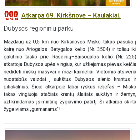
Atkarpa 69. Kirkšnovė – Kaulakiai.
Dubysos regioniniu parku
Maždaug už 0,5 km nuo Kirkšnovės Miško takas pasuka į
kairę nuo Ariogalos–Betygalos kelio (Nr. 3504) ir toliau iki
galutinio taško prie Raseinių–Baisogalos kelio (Nr. 225)
atkartoja Dubysos upės vingius, kur užliejamas pievas keičia
nedideli miškų masyvai ir maži kaimeliai. Vietomis atsiveria
nuostabūs vaizdai į aukštus Dubysos slėnio krantus ir
piliakalnius. Šioje atkarpoje labai ryškus reljefas – Miško
takas vingiuoja stačiais krantų šlaitais aukštyn ir žemyn,
užtikrindamas įsimintiną žygiavimo patirtį. Ši atkarpa skirta
žygeiviams „gurmanams“!