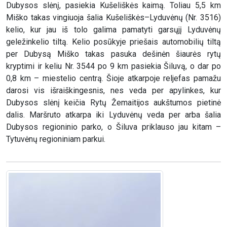
Dubysos slėnį, pasiekia Kušeliškės kaimą. Toliau 5,5 km
Miško takas vingiuoja šalia Kušeliškės–Lyduvėnų (Nr. 3516)
kelio, kur jau iš tolo galima pamatyti garsųjį Lyduvėnų
geležinkelio tiltą. Kelio posūkyje priešais automobilių tiltą
per Dubysą Miško takas pasuka dešinėn šiaurės rytų
kryptimi ir keliu Nr. 3544 po 9 km pasiekia Šiluvą, o dar po
0,8 km – miestelio centrą. Šioje atkarpoje reljefas pamažu
darosi vis išraiškingesnis, nes veda per apylinkes, kur
Dubysos slėnį keičia Rytų Žemaitijos aukštumos pietinė
dalis. Maršruto atkarpa iki Lyduvėnų veda per arba šalia
Dubysos regioninio parko, o Šiluva priklauso jau kitam –
Tytuvėnų regioniniam parkui.