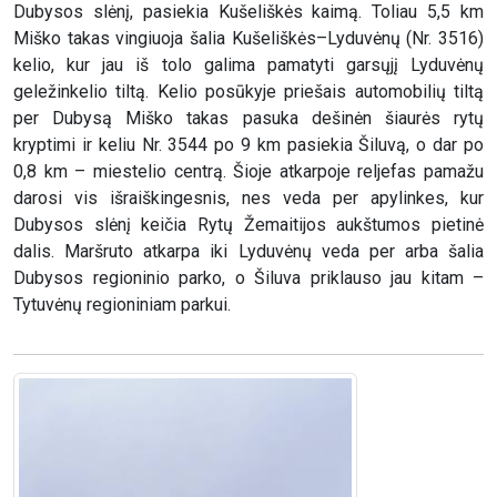
Dubysos slėnį, pasiekia Kušeliškės kaimą. Toliau 5,5 km
Miško takas vingiuoja šalia Kušeliškės–Lyduvėnų (Nr. 3516)
kelio, kur jau iš tolo galima pamatyti garsųjį Lyduvėnų
geležinkelio tiltą. Kelio posūkyje priešais automobilių tiltą
per Dubysą Miško takas pasuka dešinėn šiaurės rytų
kryptimi ir keliu Nr. 3544 po 9 km pasiekia Šiluvą, o dar po
0,8 km – miestelio centrą. Šioje atkarpoje reljefas pamažu
darosi vis išraiškingesnis, nes veda per apylinkes, kur
Dubysos slėnį keičia Rytų Žemaitijos aukštumos pietinė
dalis. Maršruto atkarpa iki Lyduvėnų veda per arba šalia
Dubysos regioninio parko, o Šiluva priklauso jau kitam –
Tytuvėnų regioniniam parkui.