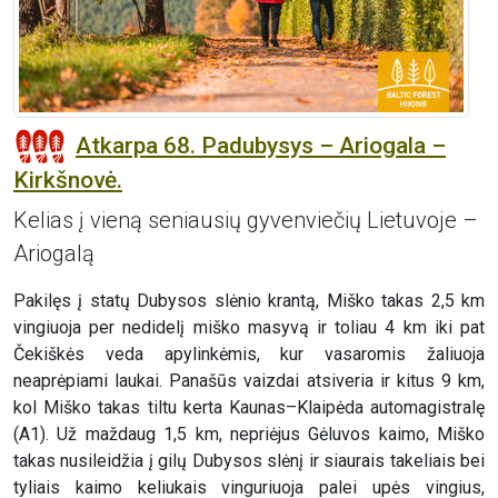
Atkarpa 68. Padubysys – Ariogala –
Kirkšnovė.
Kelias į vieną seniausių gyvenviečių Lietuvoje –
Ariogalą
Pakilęs į statų Dubysos slėnio krantą, Miško takas 2,5 km
vingiuoja per nedidelį miško masyvą ir toliau 4 km iki pat
Čekiškės veda apylinkėmis, kur vasaromis žaliuoja
neaprėpiami laukai. Panašūs vaizdai atsiveria ir kitus 9 km,
kol Miško takas tiltu kerta Kaunas–Klaipėda automagistralę
(A1). Už maždaug 1,5 km, nepriėjus Gėluvos kaimo, Miško
takas nusileidžia į gilų Dubysos slėnį ir siaurais takeliais bei
tyliais kaimo keliukais vinguriuoja palei upės vingius,