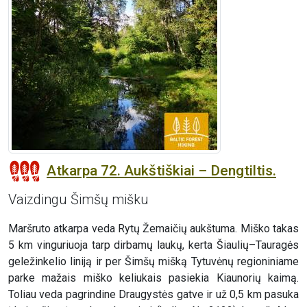
Atkarpa 72. Aukštiškiai – Dengtiltis.
Vaizdingu Šimšų mišku
Maršruto atkarpa veda Rytų Žemaičių aukštuma. Miško takas
5 km vinguriuoja tarp dirbamų laukų, kerta Šiaulių–Tauragės
geležinkelio liniją ir per Šimšų mišką Tytuvėnų regioniniame
parke mažais miško keliukais pasiekia Kiaunorių kaimą.
Toliau veda pagrindine Draugystės gatve ir už 0,5 km pasuka