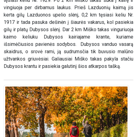
tęsiasi keliu Nr. 1929. Po 2 km Miško takas suka į kairę ir
vingiuoja per dirbamus laukus. Prieš Lazduonių kaimą jis
kerta gilų Lazduonos upelio slėnį, 0,2 km tęsiasi keliu Nr.
1917 ir tada pasuka dešinėn į šiaurės vakarus, kol pasiekia
gilų ir platų Dubysos slėnį. Dar 2 km Miško takas vinguriuoja
kaimo keliuku Dubysos kairiajame krante, kuriame
išsimėčiusios pavienės sodybos. Dubysos vanduo vasarą
skaidrus, o srovė rami, ją sudrumsčia tik buvusio malūno
užtvankos griuvėsiai. Galiausiai Miško takas pakyla stačiu
Dubysos krantu ir pasiekia galutinį šios atkarpos tašką.