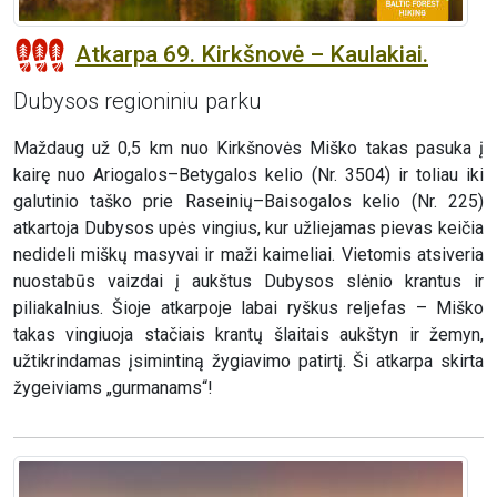
Atkarpa 69. Kirkšnovė – Kaulakiai.
Dubysos regioniniu parku
Maždaug už 0,5 km nuo Kirkšnovės Miško takas pasuka į
kairę nuo Ariogalos–Betygalos kelio (Nr. 3504) ir toliau iki
galutinio taško prie Raseinių–Baisogalos kelio (Nr. 225)
atkartoja Dubysos upės vingius, kur užliejamas pievas keičia
nedideli miškų masyvai ir maži kaimeliai. Vietomis atsiveria
nuostabūs vaizdai į aukštus Dubysos slėnio krantus ir
piliakalnius. Šioje atkarpoje labai ryškus reljefas – Miško
takas vingiuoja stačiais krantų šlaitais aukštyn ir žemyn,
užtikrindamas įsimintiną žygiavimo patirtį. Ši atkarpa skirta
žygeiviams „gurmanams“!