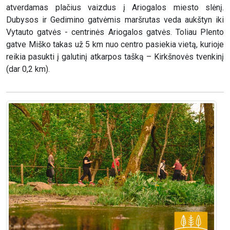
atverdamas plačius vaizdus į Ariogalos miesto slėnį.
Dubysos ir Gedimino gatvėmis maršrutas veda aukštyn iki
Vytauto gatvės - centrinės Ariogalos gatvės. Toliau Plento
gatve Miško takas už 5 km nuo centro pasiekia vietą, kurioje
reikia pasukti į galutinį atkarpos tašką – Kirkšnovės tvenkinį
(dar 0,2 km).