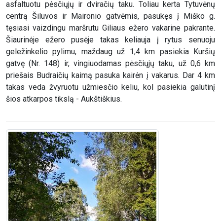
asfaltuotu pėsčiųjų ir dviračių taku. Toliau kerta Tytuvėnų
centrą Šiluvos ir Maironio gatvėmis, pasukęs į Miško g.
tęsiasi vaizdingu maršrutu Giliaus ežero vakarine pakrante.
Šiaurinėje ežero pusėje takas keliauja į rytus senuoju
geležinkelio pylimu, maždaug už 1,4 km pasiekia Kuršių
gatvę (Nr. 148) ir, vingiuodamas pėsčiųjų taku, už 0,6 km
priešais Budraičių kaimą pasuka kairėn į vakarus. Dar 4 km
takas veda žvyruotu užmiesčio keliu, kol pasiekia galutinį
šios atkarpos tikslą - Aukštiškius.