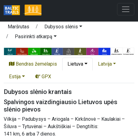
Maršrutas
Dubysos slėnis
Pasirinkti atkarpą
Bendras žemėlapis
Lietuva
Latvija
Estija
GPX
Dubysos slėnio krantais
Spalvingos vaizdingiausio Lietuvos upės
slėnio pievos
Vilkija – Padubysys – Ariogala – Kirkšnovė – Kaulakiai –
Šiluva – Tytuvėnai – Aukštiškiai – Dengtiltis:
141 km, 6 arba 7 dienos.