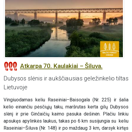
Atkarpa 70. Kaulakiai – Šiluva.
Dubysos slėnis ir aukščiausias geležinkelio tiltas
Lietuvoje
Vingiuodamas keliu Raseiniai–Baisogala (Nr. 225) ir šalia
kelio einančiu pėsčiųjų taku, maršrutas kerta gilų Dubysos
slėnį ir prie Ginčaičių kaimo pasuka dešinėn. Plačiu linkiu
apsukęs apylinkės laukus, takas po 6 km susijungia su keliu
Raseiniai–Šiluva (Nr. 148) ir po maždaug 3 km, darsyk kirtęs