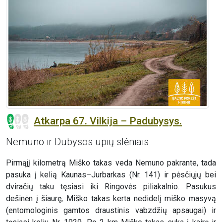
Atkarpa 67. Vilkija – Padubysys.
Nemuno ir Dubysos upių slėniais
Pirmąjį kilometrą Miško takas veda Nemuno pakrante, tada
pasuka į kelią Kaunas–Jurbarkas (Nr. 141) ir pėsčiųjų bei
dviračių taku tęsiasi iki Ringovės piliakalnio. Pasukus
dešinėn į šiaurę, Miško takas kerta nedidelį miško masyvą
(entomologinis gamtos draustinis vabzdžių apsaugai) ir