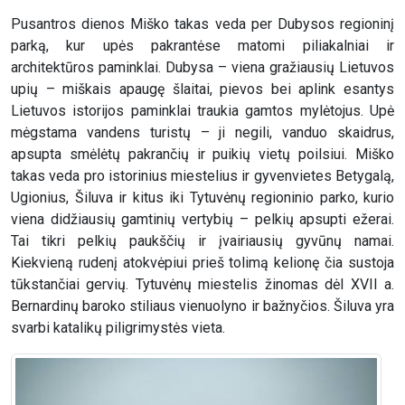
Pusantros dienos Miško takas veda per Dubysos regioninį
parką, kur upės pakrantėse matomi piliakalniai ir
architektūros paminklai. Dubysa – viena gražiausių Lietuvos
upių – miškais apaugę šlaitai, pievos bei aplink esantys
Lietuvos istorijos paminklai traukia gamtos mylėtojus. Upė
mėgstama vandens turistų – ji negili, vanduo skaidrus,
apsupta smėlėtų pakrančių ir puikių vietų poilsiui. Miško
takas veda pro istorinius miestelius ir gyvenvietes Betygalą,
Ugionius, Šiluva ir kitus iki Tytuvėnų regioninio parko, kurio
viena didžiausių gamtinių vertybių – pelkių apsupti ežerai.
Tai tikri pelkių paukščių ir įvairiausių gyvūnų namai.
Kiekvieną rudenį atokvėpiui prieš tolimą kelionę čia sustoja
tūkstančiai gervių. Tytuvėnų miestelis žinomas dėl XVII a.
Bernardinų baroko stiliaus vienuolyno ir bažnyčios. Šiluva yra
svarbi katalikų piligrimystės vieta.