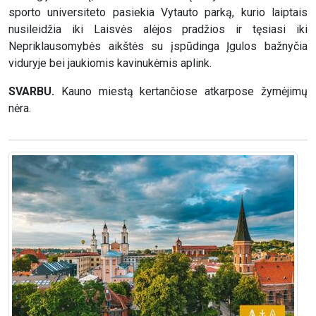
sporto universiteto pasiekia Vytauto parką, kurio laiptais
nusileidžia iki Laisvės alėjos pradžios ir tęsiasi iki
Nepriklausomybės aikštės su įspūdinga Įgulos bažnyčia
viduryje bei jaukiomis kavinukėmis aplink.
SVARBU.
Kauno miestą kertančiose atkarpose žymėjimų
nėra.