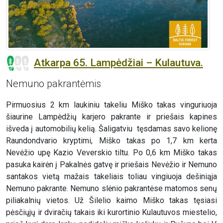
Atkarpa 65. Lampėdžiai – Kulautuva.
Nemuno pakrantėmis
Pirmuosius 2 km laukiniu takeliu Miško takas vinguriuoja
šiaurine Lampėdžių karjero pakrante ir priešais kapines
išveda į automobilių kelią. Šaligatviu tęsdamas savo kelionę
Raundondvario kryptimi, Miško takas po 1,7 km kerta
Nevėžio upę Kazio Veverskio tiltu. Po 0,6 km Miško takas
pasuka kairėn į Pakalnės gatvę ir priešais Nevėžio ir Nemuno
santakos vietą mažais takeliais toliau vingiuoja dešiniąja
Nemuno pakrante. Nemuno slėnio pakrantėse matomos senų
piliakalnių vietos. Už Šilelio kaimo Miško takas tęsiasi
pėsčiųjų ir dviračių takais iki kurortinio Kulautuvos miestelio,