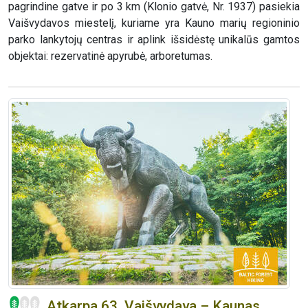
pagrindine gatve ir po 3 km (Klonio gatvė, Nr. 1937) pasiekia
Vaišvydavos miestelį, kuriame yra Kauno marių regioninio
parko lankytojų centras ir aplink išsidėstę unikalūs gamtos
objektai: rezervatinė apyrubė, arboretumas.
Atkarpa 63. Vaišvydava – Kaunas.