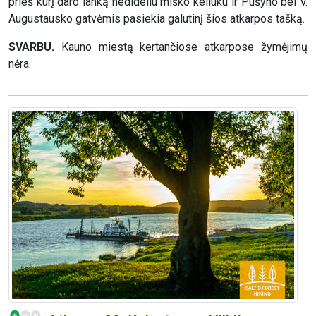
prieš kurį daro lanką nedideliu miško keliuku ir Pušyno bei V.
Augustausko gatvėmis pasiekia galutinį šios atkarpos tašką.
SVARBU.
Kauno miestą kertančiose atkarpose žymėjimų
nėra.