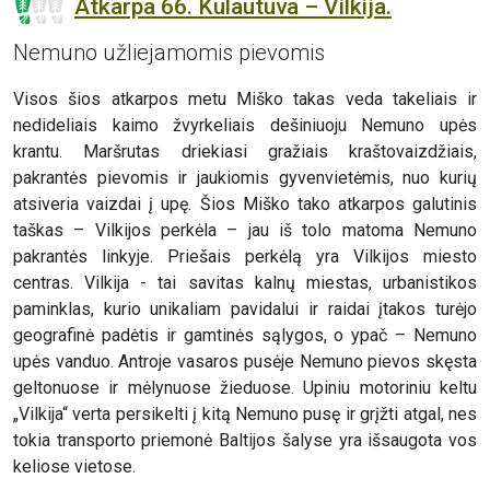
Atkarpa 66. Kulautuva – Vilkija.
Nemuno užliejamomis pievomis
Visos šios atkarpos metu Miško takas veda takeliais ir
nedideliais kaimo žvyrkeliais dešiniuoju Nemuno upės
krantu. Maršrutas driekiasi gražiais kraštovaizdžiais,
pakrantės pievomis ir jaukiomis gyvenvietėmis, nuo kurių
atsiveria vaizdai į upę. Šios Miško tako atkarpos galutinis
taškas – Vilkijos perkėla – jau iš tolo matoma Nemuno
pakrantės linkyje. Priešais perkėlą yra Vilkijos miesto
centras. Vilkija - tai savitas kalnų miestas, urbanistikos
paminklas, kurio unikaliam pavidalui ir raidai įtakos turėjo
geografinė padėtis ir gamtinės sąlygos, o ypač – Nemuno
upės vanduo. Antroje vasaros pusėje Nemuno pievos skęsta
geltonuose ir mėlynuose žieduose. Upiniu motoriniu keltu
„Vilkija“ verta persikelti į kitą Nemuno pusę ir grįžti atgal, nes
tokia transporto priemonė Baltijos šalyse yra išsaugota vos
keliose vietose.