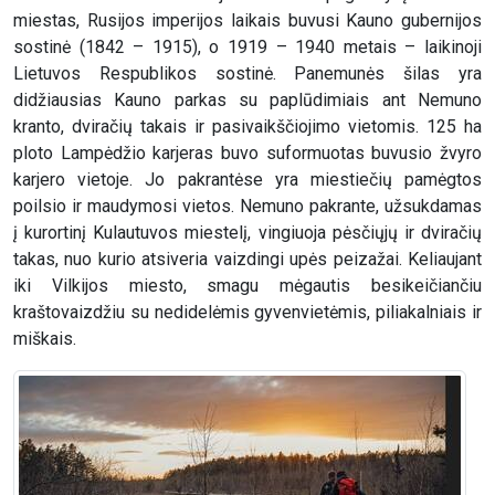
miestas, Rusijos imperijos laikais buvusi Kauno gubernijos
sostinė (1842 – 1915), o 1919 – 1940 metais – laikinoji
Lietuvos Respublikos sostinė. Panemunės šilas yra
didžiausias Kauno parkas su paplūdimiais ant Nemuno
kranto, dviračių takais ir pasivaikščiojimo vietomis. 125 ha
ploto Lampėdžio karjeras buvo suformuotas buvusio žvyro
karjero vietoje. Jo pakrantėse yra miestiečių pamėgtos
poilsio ir maudymosi vietos. Nemuno pakrante, užsukdamas
į kurortinį Kulautuvos miestelį, vingiuoja pėsčiųjų ir dviračių
takas, nuo kurio atsiveria vaizdingi upės peizažai. Keliaujant
iki Vilkijos miesto, smagu mėgautis besikeičiančiu
kraštovaizdžiu su nedidelėmis gyvenvietėmis, piliakalniais ir
miškais.