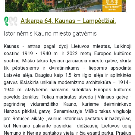
Atkarpa 64. Kaunas – Lampėdžiai.
Istorinėmis Kauno miesto gatvėmis
Kaunas - antras pagal dydį Lietuvos miestas, Laikinoji
sostinė 1919 - 1940 m. ir 2022 metų Europos kultūros
sostinė. Miško takas tęsiasi garsiausia miesto gatve, skirta
tik pėstiesiems ir dviratininkams - liepomis apsodinta
Laisvės alėja. Daugiau kaip 1,5 km ilgio alėja ir aplinkinės
gatvės išsiskiria unikalia modernizmo architektūra – 1914–
1940 m. statytiems namams suteiktas Europos kultūros
paveldo ženklas. Toliau maršrutas atveda į Vilniaus gatvę -
pagrindinę viduramžiško Kauno, kuriame šeimininkavo
Hanzos pirkliai, gatvę. Senamiestyje Miško takas vingiuoja
pro Rotušės aikštę, įvairius istorinius pastatus ir bažnyčias,
kol Nemuno pakrante pasiekia didžiausių Lietuvos upių
Nemuno ir Neries santakos vietą ir čia esantį parką. Praėjus