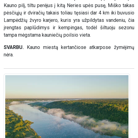
Kauno pilį, tiltu perėjus į kitą Neries upės pusę, Miško takas
pėsčiųjų ir dviračių takais toliau tęsiasi dar 4 km iki buvusio
Lampėdžių žvyro karjero, kuris yra užpildytas vandeniu, čia
įrengtas paplūdimys ir kempingas, todėl šiltuoju sezonu
tampa mėgstama kauniečių poilsio vieta.
SVARBU.
Kauno miestą kertančiose atkarpose žymėjimų
nėra.