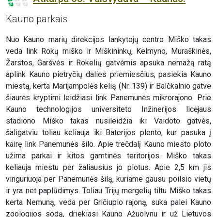
Kauno parkais
Nuo Kauno marių direkcijos lankytojų centro Miško takas
veda link Rokų miško ir Miškininkų, Kelmyno, Muraškinės,
Žarstos, Garšvės ir Rokelių gatvėmis apsuka nemažą ratą
aplink Kauno pietryčių dalies priemiesčius, pasiekia Kauno
miestą, kerta Marijampolės kelią (Nr. 139) ir Balčkalnio gatve
šiaurės kryptimi leidžiasi link Panemunės mikrorajono. Prie
Kauno technologijos universiteto Inžinerijos licėjaus
stadiono Miško takas nusileidžia iki Vaidoto gatvės,
šaligatviu toliau keliauja iki Baterijos plento, kur pasuka į
kairę link Panemunės šilo. Apie trečdalį Kauno miesto ploto
užima parkai ir kitos gamtinės teritorijos. Miško takas
keliauja miestu per žaliausius jo plotus. Apie 2,5 km jis
vinguriuoja per Panemunės šilą, kuriame gausu poilsio vietų
ir yra net paplūdimys. Toliau Trijų mergelių tiltu Miško takas
kerta Nemuną, veda per Gričiupio rajoną, suka palei Kauno
zoologijos sodą, driekiasi Kauno Ąžuolynu ir už Lietuvos