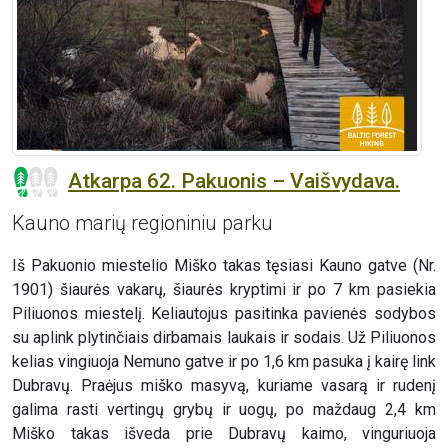
Atkarpa 62. Pakuonis – Vaišvydava.
Kauno marių regioniniu parku
Iš Pakuonio miestelio Miško takas tęsiasi Kauno gatve (Nr.
1901) šiaurės vakarų, šiaurės kryptimi ir po 7 km pasiekia
Piliuonos miestelį. Keliautojus pasitinka pavienės sodybos
su aplink plytinčiais dirbamais laukais ir sodais. Už Piliuonos
kelias vingiuoja Nemuno gatve ir po 1,6 km pasuka į kairę link
Dubravų. Praėjus miško masyvą, kuriame vasarą ir rudenį
galima rasti vertingų grybų ir uogų, po maždaug 2,4 km
Miško takas išveda prie Dubravų kaimo, vinguriuoja