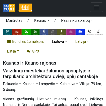
Maršrutas
Kaunas
Pasirinkti atkarpą
Bendras žemėlapis
Lietuva
Latvija
Estija
GPX
Kaunas ir Kauno rajonas
Vaizdingi miesteliai žalumos apsuptyje ir
tarpukario architektūra dviejų upių santakoje
Pakuonis – Kaunas – Lampėdis – Kulautuva – Vilkija: 79 km,
5 dienų.
Vienas gražiausių Lietuvos miestų – Kaunas, įsikūręs
Nemuno ir Neries santakoje. Tai antras pagal dydį Lietuvos