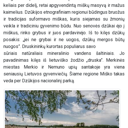
keliais per didelį, retai apgyvendintą miškų masyvą ir mažus
kaimelius. Dzūkijos etnografiniam regionui būdingus bruožus
ir tradicijas suformavo miškas, kuris siejamas su žmonių
veikla ir tradiciniu gyvenimo būdu. Nuo senovės dzūkai ėjo į
miškus, rinko grybus ir juos pardavinėjo. Iš to kilęs dzūkų
posakis: „jei ne grybai ir ne uogos, dzūkų mergos būtų
nuogos”. Druskininkų kurortas populiarus savo
sūriais natūraliais mineralinio vandens šaltiniais. Jo
pavadinimas kilęs iš lietuviško žodžio „druska”. Merkinės
miestas Merkio ir Nemuno upių santakoje yra viena
seniausių Lietuvos gyvenviečių. Šiame regione Miško takas
veda per Dzūkijos nacionalinį parką.