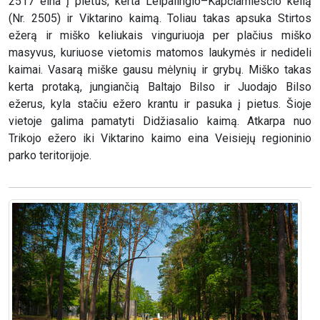
2517 eina į pietus, kerta Leipalingio–Kapčiamiesčio kelią
(Nr. 2505) ir Viktarino kaimą. Toliau takas apsuka Stirtos
ežerą ir miško keliukais vinguriuoja per plačius miško
masyvus, kuriuose vietomis matomos laukymės ir nedideli
kaimai. Vasarą miške gausu mėlynių ir grybų. Miško takas
kerta protaką, jungiančią Baltajo Bilso ir Juodajo Bilso
ežerus, kyla stačiu ežero krantu ir pasuka į pietus. Šioje
vietoje galima pamatyti Didžiasalio kaimą. Atkarpa nuo
Trikojo ežero iki Viktarino kaimo eina Veisiejų regioninio
parko teritorijoje.