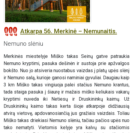
Atkarpa 56. Merkinė – Nemunaitis.
Nemuno slėniu
Merkinės miestelyje Miško takas Seinų gatve patraukia
Nemuno kryptimi, pasuka dešinėn ir sustoja prie apžvalgos
bokšto. Nuo jo atsiveria nuostabus vaizdas į platų upės slėnį
ir Nemuno salą, kurioje ganosi naminiai gyvuliai. Daugiau kaip
3 km Miško takas vingiuoja palei stačius Nemuno krantus,
tada staiga pasuka į šiaurę ir mažais miško keliukais vakarų
kryptimi nuveda iki Netiesų ir Druskininkų kaimų. Už
Druskininkų kaimo takas kerta šioje atkarpoje didžiausią
atvirą vietovę, apdovanosiančią jus gražiais vaizdais. Toliau
Miško takas driekiasi Nemuno slėniu, tačiau pačios upės nuo
tako nematyti. Vietomis kelyje yra kalvų su stačiomis