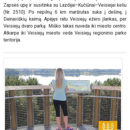
Zapsės upę ir susitinka su Lazdijai–Kučiūnai–Veisiejai keliu
(Nr. 2510). Po nepilnų 6 km maršrutas suka į dešinę, į
Dainaviškių kaimą. Apėjęs ratu Veisiejų ežero įlankas, per
Veisiejų dvaro parką Miško takas nuveda iki miesto centro.
Atkarpa iki Veisiejų miesto veda Veisiejų regioninio parko
teritorija.