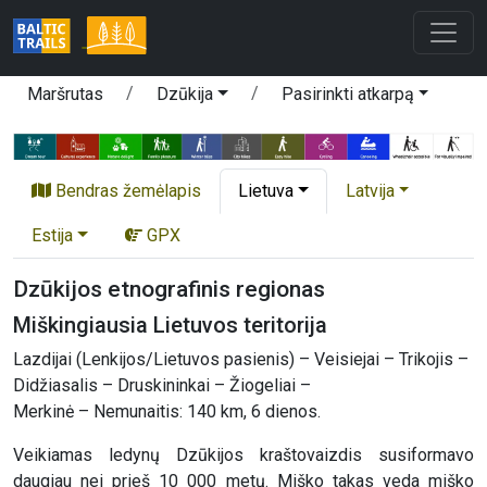
Maršrutas
Dzūkija
Pasirinkti atkarpą
Bendras žemėlapis
Lietuva
Latvija
Estija
GPX
Dzūkijos etnografinis regionas
Miškingiausia Lietuvos teritorija
Lazdijai (Lenkijos/Lietuvos pasienis) – Veisiejai – Trikojis –
Didžiasalis – Druskininkai – Žiogeliai –
Merkinė – Nemunaitis: 140 km, 6 dienos.
Veikiamas ledynų Dzūkijos kraštovaizdis susiformavo
daugiau nei prieš 10 000 metų. Miško takas veda miško