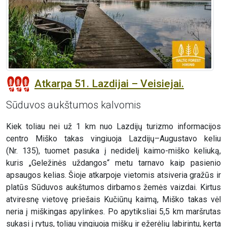
Atkarpa 51. Lazdijai – Veisiejai.
Sūduvos aukštumos kalvomis
Kiek toliau nei už 1 km nuo Lazdijų turizmo informacijos
centro Miško takas vingiuoja Lazdijų–Augustavo keliu
(Nr. 135), tuomet pasuka į nedidelį kaimo-miško keliuką,
kuris „Geležinės uždangos“ metu tarnavo kaip pasienio
apsaugos kelias. Šioje atkarpoje vietomis atsiveria gražūs ir
platūs Sūduvos aukštumos dirbamos žemės vaizdai. Kirtus
atviresnę vietovę priešais Kučiūnų kaimą, Miško takas vėl
neria į miškingas apylinkes. Po apytiksliai 5,5 km maršrutas
sukasi į rytus, toliau vingiuoja miškų ir ežerėlių labirintu, kerta