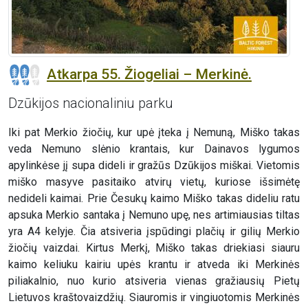
Atkarpa 55. Žiogeliai – Merkinė.
Dzūkijos nacionaliniu parku
Iki pat Merkio žiočių, kur upė įteka į Nemuną, Miško takas
veda Nemuno slėnio krantais, kur Dainavos lygumos
apylinkėse jį supa dideli ir gražūs Dzūkijos miškai. Vietomis
miško masyve pasitaiko atvirų vietų, kuriose išsimėtę
nedideli kaimai. Prie Česukų kaimo Miško takas dideliu ratu
apsuka Merkio santaka į Nemuno upę, nes artimiausias tiltas
yra A4 kelyje. Čia atsiveria įspūdingi plačių ir gilių Merkio
žiočių vaizdai. Kirtus Merkį, Miško takas driekiasi siauru
kaimo keliuku kairiu upės krantu ir atveda iki Merkinės
piliakalnio, nuo kurio atsiveria vienas gražiausių Pietų
Lietuvos kraštovaizdžių. Siauromis ir vingiuotomis Merkinės