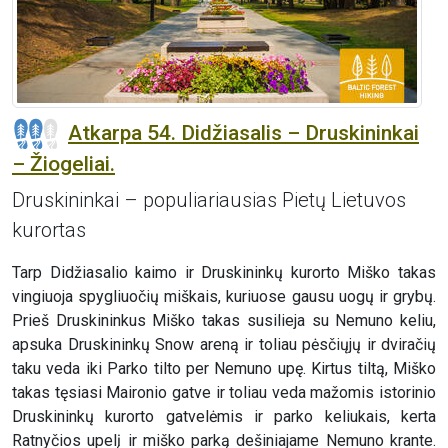
Atkarpa 54. Didžiasalis – Druskininkai
– Žiogeliai.
Druskininkai – populiariausias Pietų Lietuvos
kurortas
Tarp Didžiasalio kaimo ir Druskininkų kurorto Miško takas
vingiuoja spygliuočių miškais, kuriuose gausu uogų ir grybų.
Prieš Druskininkus Miško takas susilieja su Nemuno keliu,
apsuka Druskininkų Snow areną ir toliau pėsčiųjų ir dviračių
taku veda iki Parko tilto per Nemuno upę. Kirtus tiltą, Miško
takas tęsiasi Maironio gatve ir toliau veda mažomis istorinio
Druskininkų kurorto gatvelėmis ir parko keliukais, kerta
Ratnyčios upelį ir miško parką dešiniajame Nemuno krante.