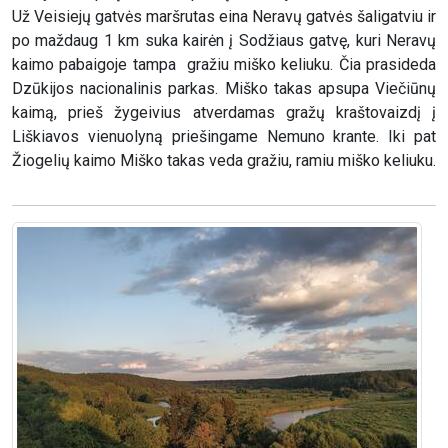
Už Veisiejų gatvės maršrutas eina Neravų gatvės šaligatviu ir
po maždaug 1 km suka kairėn į Sodžiaus gatvę, kuri Neravų
kaimo pabaigoje tampa gražiu miško keliuku. Čia prasideda
Dzūkijos nacionalinis parkas. Miško takas apsupa Viečiūnų
kaimą, prieš žygeivius atverdamas gražų kraštovaizdį į
Liškiavos vienuolyną priešingame Nemuno krante. Iki pat
Žiogelių kaimo Miško takas veda gražiu, ramiu miško keliuku.