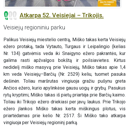
Atkarpa 52. Veisiejai – Trikojis.
Veisiejų regioniniu parku
Palikus Veisiejų miestelio centrą, Miško takas kerta Veisiejų
ežero protaką, tada Vytauto, Turgaus ir Leipalingio (kelias
Nr. 134) gatvėmis veda iki Snaigyno ežero pakrantės, kur
galima rasti apžvalgos bokštą ir poilsiavietes. Kirtus
nedidelį miško masyvą prie Veisiejų, Miško takas apie 1,4
km veda Veisiejų–Barčių (Nr. 2529) keliu, tuomet pasuka
dešinėn. Toliau maršrutas vingiuoja gražiu pušynu greta
Ančios ežero, kurio apylinkėse gausu uogų ir grybų. Pasukus
rytų kryptimi, Miško takas iš pietų priartėja prie Barčių kaimo.
Toliau iki Trikojo ežero driekiasi per javų laukus. Prie Trikojo
ežero įlankos Miško takas kerta miškingus plotus, vis
priartėdamas prie kelio Nr. 2517. Ši Miško tako atkarpa
vingiuoja per Veisiejų regioninį parką.