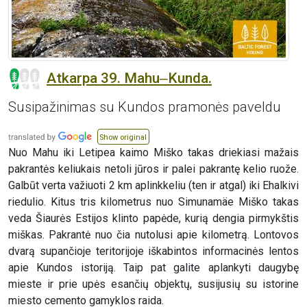
Atkarpa 39. Mahu‒Kunda.
Susipažinimas su Kundos pramonės paveldu
Show original
Nuo Mahu iki Letipea kaimo Miško takas driekiasi mažais
pakrantės keliukais netoli jūros ir palei pakrantę kelio ruože.
Galbūt verta važiuoti 2 km aplinkkeliu (ten ir atgal) iki Ehalkivi
riedulio. Kitus tris kilometrus nuo Simunamäe Miško takas
veda Šiaurės Estijos klinto papėde, kurią dengia pirmykštis
miškas. Pakrantė nuo čia nutolusi apie kilometrą. Lontovos
dvarą supančioje teritorijoje iškabintos informacinės lentos
apie Kundos istoriją. Taip pat galite aplankyti daugybę
mieste ir prie upės esančių objektų, susijusių su istorine
miesto cemento gamyklos raida.