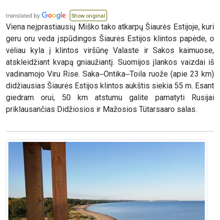
Show original
Viena neįprastiausių Miško tako atkarpų Šiaurės Estijoje, kuri
geru oru veda įspūdingos Šiaurės Estijos klintos papėde, o
vėliau kyla į klintos viršūnę Valaste ir Sakos kaimuose,
atskleidžiant kvapą gniaužiantį. Suomijos įlankos vaizdai iš
vadinamojo Viru Rise. Saka‒Ontika‒Toila ruože (apie 23 km)
didžiausias Šiaurės Estijos klintos aukštis siekia 55 m. Esant
giedram orui, 50 km atstumu galite pamatyti Rusijai
priklausančias Didžiosios ir Mažosios Tütarsaaro salas.