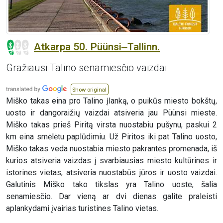
Atkarpa 50. Püünsi‒Tallinn.
Gražiausi Talino senamiesčio vaizdai
Show original
Miško takas eina pro Talino įlanką, o puikūs miesto bokštų,
uosto ir dangoraižių vaizdai atsiveria jau Püünsi mieste.
Miško takas prieš Piritą virsta nuostabiu pušynu, paskui 2
km eina smėlėtu paplūdimiu. Už Piritos iki pat Talino uosto,
Miško takas veda nuostabia miesto pakrantės promenada, iš
kurios atsiveria vaizdas į svarbiausias miesto kultūrines ir
istorines vietas, atsiveria nuostabūs jūros ir uosto vaizdai.
Galutinis Miško tako tikslas yra Talino uoste, šalia
senamiesčio. Dar vieną ar dvi dienas galite praleisti
aplankydami įvairias turistines Talino vietas.