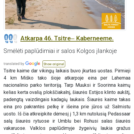
Atkarpa 46. Tsitre‒ Kaberneeme.
Smėlėti paplūdimiai ir salos Kolgos įlankoje
Show original
Tsitre kaime dar vikingų laikais buvo įkurtas uostas. Pirmieji
4 km Miško tako šioje atkarpoje eina per Lahemaa
nacionalinio parko teritoriją. Tarp Muuksi ir Soorinna kaimų
kelias kerta ovalią plokščiakalnį, šiaurės Estijos klinto aukštį,
padengtą vaizdingais kadagių laukais. Šiaurės kaime takas
eina pro pakrantės pelkę ir išeina prie jūros už Salmistu
uosto. Iš čia atkreipkite dėmesį į 1,3 km nutolusią Pedassaar
salą šiaurės rytuose ir Umblu bei Rohusi salas šiaurės
vakaruose. Valklos paplūdimyje žygeivių laukia gražus