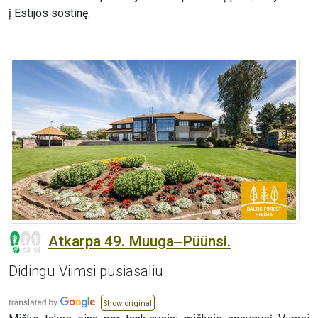
į Estijos sostinę.
Atkarpa 49. Muuga‒Püünsi.
Didingu Viimsi pusiasaliu
Show original