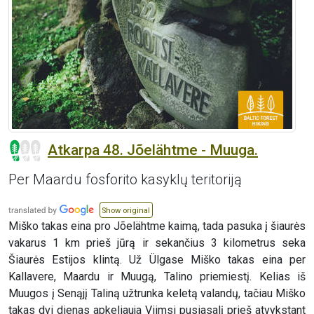
Atkarpa 48. Jõelähtme - Muuga.
Per Maardu fosforito kasyklų teritoriją
Show original
Miško takas eina pro Jõelähtme kaimą, tada pasuka į šiaurės
vakarus 1 km prieš jūrą ir sekančius 3 kilometrus seka
Šiaurės Estijos klintą. Už Ülgase Miško takas eina per
Kallavere, Maardu ir Muugą, Talino priemiestį. Kelias iš
Muugos į Senąjį Taliną užtrunka keletą valandų, tačiau Miško
takas dvi dienas apkeliauja Viimsi pusiasalį prieš atvykstant