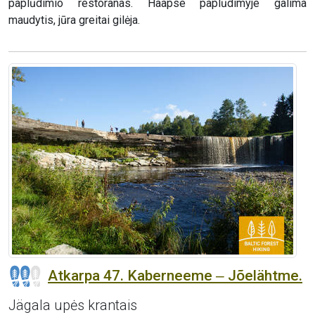
paplūdimio restoranas. Haapse paplūdimyje galima
maudytis, jūra greitai gilėja.
Atkarpa 47. Kaberneeme ‒ Jõelähtme.
Jägala upės krantais