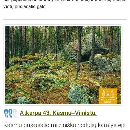
vietų pusiasalio gale.
Atkarpa 43. Käsmu‒Viinistu.
Käsmu pusiasalio milžiniškų riedulių karalystėje