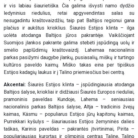
ir vis labiau šiaurietiška. Čia galima išvysti namo dydžio
ledyninius riedulius, retai apgyvendintas salas su
nesugadintu kraštovaizdžiu, taip pat Baltijos regionui gana
plačius ir aukštus krioklius. Šiaurės Estijos klinta – ilga
uolėta atodanga Baltijos jūros pakrantėje. Vaikščiojant
Suomijos įlankos pakrante galima stebėti įspūdingą uolų ir
smėlio paplūdimių kraštovaizdį. Lahemaa nacionalinis
parkas pasižymi daugybe įlankų, pusiasalių, miškų ir turtingo
kultūros paveldo kaimų. Miško takas eina per tipiškus
Estijos kadagių laukus ir į Talino priemiesčius bei centrą.
Akcentai:
Šiaurės Estijos klinta – įspūdingiausia atodanga
Baltijos šalyse, kriokliai ir didžiausi Šiaurės Europos rieduliai,
pramoninis paveldas Kundoje, Lahema – seniausias
nacionalinis parkas Baltijos šalyse, Altja – tradicinis žvejų
kaimas, Käsmu – populiarus Estijos jūrų kapitonų kaimas,
Purrekkari kyšulys – šiauriausias Estijos žemyninės dalies
taškas, Karinis paveldas – pakrantės įtvirtinimai, Pirita –
populiariausias kurortas ir olimpinis centras Taline, Talino