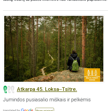
Atkarpa 45. Loksa‒Tsitre.
Jumindos pusiasalio miškais ir pelkėmis
Show original