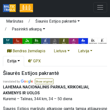
Maršrutas
Šiaurės Estijos pakrantė
Pasirinkti atkarpą
Bendras žemėlapis
Lietuva
Latvija
Estija
GPX
Šiaurės Estijos pakrantė
Show original
LAHEMAA NACIONALINIS PARKAS, KRIKOKLIAI,
AKMENYS IR UOLOS
Kuremė – Talinas, 344 km, 34 – 50 diena
Šiaurės Estijos maršruto atkarpoje gamta tampa atšiauresnė