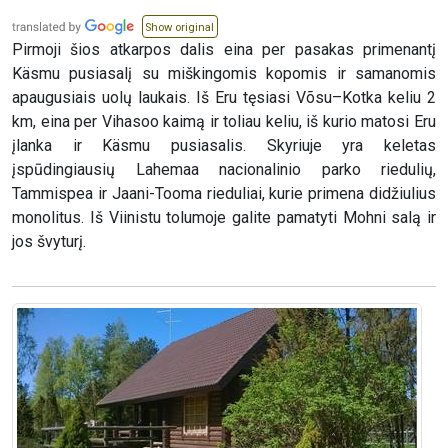
Show original
Pirmoji šios atkarpos dalis eina per pasakas primenantį
Käsmu pusiasalį su miškingomis kopomis ir samanomis
apaugusiais uolų laukais. Iš Eru tęsiasi Võsu–Kotka keliu 2
km, eina per Vihasoo kaimą ir toliau keliu, iš kurio matosi Eru
įlanka ir Käsmu pusiasalis. Skyriuje yra keletas
įspūdingiausių Lahemaa nacionalinio parko riedulių,
Tammispea ir Jaani-Tooma rieduliai, kurie primena didžiulius
monolitus. Iš Viinistu tolumoje galite pamatyti Mohni salą ir
jos švyturį.