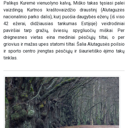
Palikęs Kuremė vienuolyno kalvą, Miško takas tęsiasi palei
vaizdingą Kurtnos kraštovaizdžio draustinį (Alutaguzės
nacionalinio parko dalis), kurį puošia daugybės ežerų (iš viso
42 ežerai, didžiausias tankumas Estijoje) veidrodiniai
paviršiai tarp gražių, šviesių. spygliuočių miškai. Per
drėgnesnes vietas eina mediniai pėsčiųjų tiltai, o per
griovius ir mažas upes statomi tiltai. Šalia Alutagusės poilsio
ir sporto centro įrengtas pėsčiųjų ir šiaurietiško ėjimo takų
tinklas.