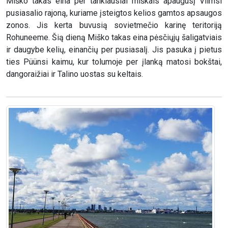
Miško takas eina per tankiausiai miškais apaugusį Viimsi
pusiasalio rajoną, kuriame įsteigtos kelios gamtos apsaugos
zonos. Jis kerta buvusią sovietmečio karinę teritoriją
Rohuneeme. Šią dieną Miško takas eina pėsčiųjų šaligatviais
ir daugybe kelių, einančių per pusiasalį. Jis pasuka į pietus
ties Püünsi kaimu, kur tolumoje per įlanką matosi bokštai,
dangoraižiai ir Talino uostas su keltais.