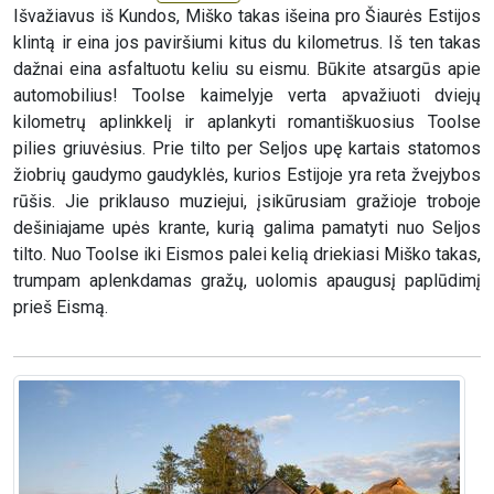
Išvažiavus iš Kundos, Miško takas išeina pro Šiaurės Estijos
klintą ir eina jos paviršiumi kitus du kilometrus. Iš ten takas
dažnai eina asfaltuotu keliu su eismu. Būkite atsargūs apie
automobilius! Toolse kaimelyje verta apvažiuoti dviejų
kilometrų aplinkkelį ir aplankyti romantiškuosius Toolse
pilies griuvėsius. Prie tilto per Seljos upę kartais statomos
žiobrių gaudymo gaudyklės, kurios Estijoje yra reta žvejybos
rūšis. Jie priklauso muziejui, įsikūrusiam gražioje troboje
dešiniajame upės krante, kurią galima pamatyti nuo Seljos
tilto. Nuo Toolse iki Eismos palei kelią driekiasi Miško takas,
trumpam aplenkdamas gražų, uolomis apaugusį paplūdimį
prieš Eismą.