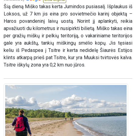
Šią dieną Miško takas kerta Jumindos pusiasalį. Išplaukus iš
Loksos, už 7 km jis eina pro sovietmečio karinį objektą –
Haros povandeninį laivų uostą. Norint jį aplankyti, reikia
apvažiuoti du kilometrus ir nusipirkti bilietą. Miško takas eina
per gražių miškų ir pelkių teritoriją, o vakariniame teritorijos
gale yra aukštų, tankių miškingų smėlio kopų. Jis tęsiasi
keliu iš Pedaspea į Tsitre ir kerta nedidelę Šiaurės Estijos
klints atkarpą prieš pat Tsitre, kur yra Muuksi tvirtovės kalva.
Tsitre iškylų zona yra 0,2 km nuo jūros.