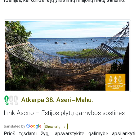
fosilijas, kai kurios iš jų yra šimtų milijonų metų senumo.
Atkarpa 38. Aseri‒Mahu.
Link Aserio – Estijos plytų gamybos sostinės
Show original
Prieš tęsdami žygį, apsvarstykite galimybę apsilankyti