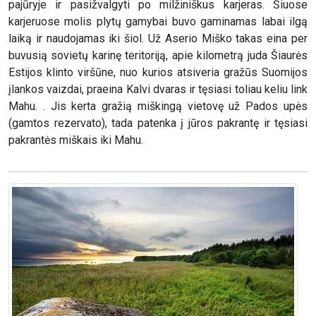
pajūryje ir pasižvalgyti po milžiniškus karjeras. Šiuose
karjeruose molis plytų gamybai buvo gaminamas labai ilgą
laiką ir naudojamas iki šiol. Už Aserio Miško takas eina per
buvusią sovietų karinę teritoriją, apie kilometrą juda Šiaurės
Estijos klinto viršūne, nuo kurios atsiveria gražūs Suomijos
įlankos vaizdai, praeina Kalvi dvaras ir tęsiasi toliau keliu link
Mahu. . Jis kerta gražią miškingą vietovę už Pados upės
(gamtos rezervato), tada patenka į jūros pakrantę ir tęsiasi
pakrantės miškais iki Mahu.