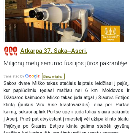
Atkarpa 37. Saka‒Aseri.
Milijonų metų senumo fosilijos jūros pakrantėje
Show original
Sakos dvare Miško takas stačiais laiptais leidžiasi į pajūrį,
kur paplūdimiu tęsiasi mažiau nei 6 km. Moldovos ir
Džabaros kaimuose Miško takas juda atgal į Šiaurės Estijos
klintą (puikus Viru Rise kraštovaizdis), eina per Purtse
kaimą, sukasi aplink Purtse upę ir juda toliau siaura pakrante
į Aserį. Prieš pat atvykstant į miestelį vėl užlipa klinto šlaitu.
Pajūryje po Šiaurės Estijos klinta galima stebėti gyvūnų