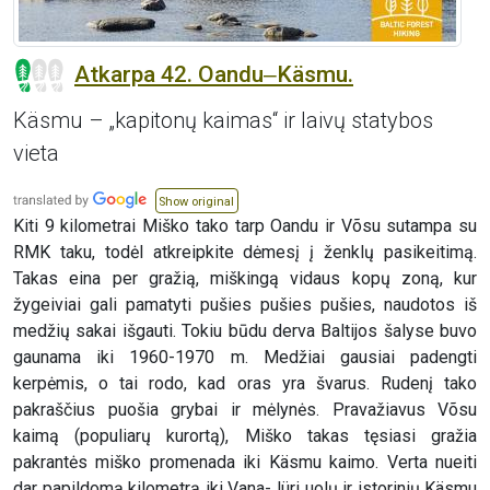
Atkarpa 42. Oandu‒Käsmu.
Käsmu – „kapitonų kaimas“ ir laivų statybos
vieta
Show original
Kiti 9 kilometrai Miško tako tarp Oandu ir Võsu sutampa su
RMK taku, todėl atkreipkite dėmesį į ženklų pasikeitimą.
Takas eina per gražią, miškingą vidaus kopų zoną, kur
žygeiviai gali pamatyti pušies pušies pušies, naudotos iš
medžių sakai išgauti. Tokiu būdu derva Baltijos šalyse buvo
gaunama iki 1960-1970 m. Medžiai gausiai padengti
kerpėmis, o tai rodo, kad oras yra švarus. Rudenį tako
pakraščius puošia grybai ir mėlynės. Pravažiavus Võsu
kaimą (populiarų kurortą), Miško takas tęsiasi gražia
pakrantės miško promenada iki Käsmu kaimo. Verta nueiti
dar papildomą kilometrą iki Vana-Jüri uolų ir istorinių Käsmu