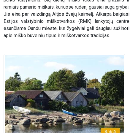
ramiais pamario miškais, kuriuose rudenį gausiai auga grybai.
Jis eina per vaizdingą Altjos žvejų kaimelį. Atkarpa baigiasi
Estijos valstybinio miškotvarkos (RMK) lankytojų centre
esančiame Oandu mieste, kur žygeiviai gali daugiau sužinoti
apie miško buveinių tipus ir miškotvarkos tradicijas.