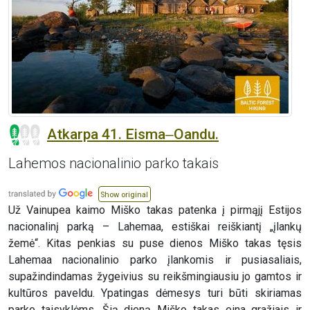
Atkarpa 41. Eisma‒Oandu.
Lahemos nacionalinio parko takais
Show original
Už Vainupea kaimo Miško takas patenka į pirmąjį Estijos
nacionalinį parką – Lahemaa, estiškai reiškiantį „įlankų
žemė“. Kitas penkias su puse dienos Miško takas tęsis
Lahemaa nacionalinio parko įlankomis ir pusiasaliais,
supažindindamas žygeivius su reikšmingiausiu jo gamtos ir
kultūros paveldu. Ypatingas dėmesys turi būti skiriamas
parko taisyklėms. Šią dieną Miško takas eina gražiais ir