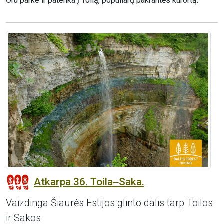
Oru parke ir patenka į Toilą, populiarų pakrantės kurortą.
Atkarpa 36. Toila‒Saka.
Vaizdinga Šiaurės Estijos glinto dalis tarp Toilos
ir Sakos