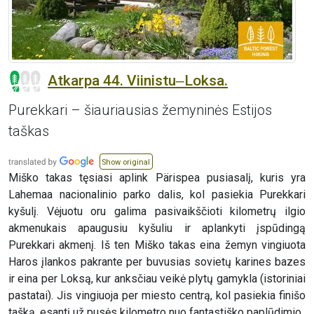
Atkarpa 44. Viinistu‒Loksa.
Purekkari – šiauriausias žemyninės Estijos
taškas
Show original
Miško takas tęsiasi aplink Pärispea pusiasalį, kuris yra
Lahemaa nacionalinio parko dalis, kol pasiekia Purekkari
kyšulį. Vėjuotu oru galima pasivaikščioti kilometrų ilgio
akmenukais apaugusiu kyšuliu ir aplankyti įspūdingą
Purekkari akmenį. Iš ten Miško takas eina žemyn vingiuota
Haros įlankos pakrante per buvusias sovietų karines bazes
ir eina per Loksą, kur anksčiau veikė plytų gamykla (istoriniai
pastatai). Jis vingiuoja per miesto centrą, kol pasiekia finišo
tašką, esantį už pusės kilometro nuo fantastiško paplūdimio.