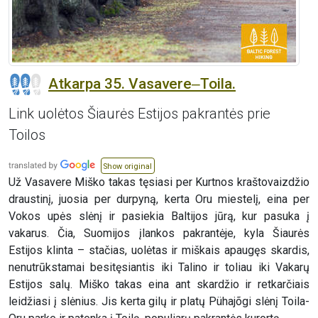
Atkarpa 35. Vasavere‒Toila.
Link uolėtos Šiaurės Estijos pakrantės prie
Toilos
Show original
Už Vasavere Miško takas tęsiasi per Kurtnos kraštovaizdžio
draustinį, juosia per durpyną, kerta Oru miestelį, eina per
Vokos upės slėnį ir pasiekia Baltijos jūrą, kur pasuka į
vakarus. Čia, Suomijos įlankos pakrantėje, kyla Šiaurės
Estijos klinta – stačias, uolėtas ir miškais apaugęs skardis,
nenutrūkstamai besitęsiantis iki Talino ir toliau iki Vakarų
Estijos salų. Miško takas eina ant skardžio ir retkarčiais
leidžiasi į slėnius. Jis kerta gilų ir platų Pühajõgi slėnį Toila-