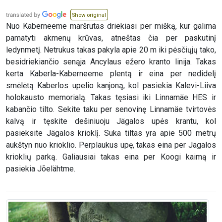
Show original
Nuo Kaberneeme maršrutas driekiasi per mišką, kur galima
pamatyti akmenų krūvas, atneštas čia per paskutinį
ledynmetį. Netrukus takas pakyla apie 20 m iki pėsčiųjų tako,
besidriekiančio senąja Ancylaus ežero kranto linija. Takas
kerta Kaberla-Kaberneeme plentą ir eina per nedidelį
smėlėtą Kaberlos upelio kanjoną, kol pasiekia Kalevi-Liiva
holokausto memorialą. Takas tęsiasi iki Linnamäe HES ir
kabančio tilto. Sekite taku per senovinę Linnamäe tvirtovės
kalvą ir tęskite dešiniuoju Jägalos upės krantu, kol
pasieksite Jägalos krioklį. Suka tiltas yra apie 500 metrų
aukštyn nuo krioklio. Perplaukus upę, takas eina per Jägalos
krioklių parką. Galiausiai takas eina per Koogi kaimą ir
pasiekia Jõelähtme.