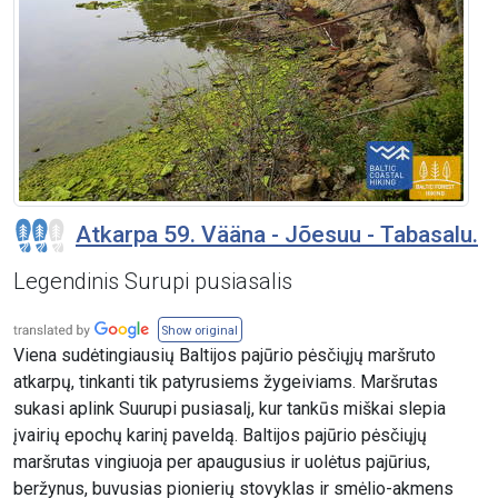
Atkarpa 59. Vääna - Jõesuu - Tabasalu.
Legendinis Surupi pusiasalis
Show original
Viena sudėtingiausių Baltijos pajūrio pėsčiųjų maršruto
atkarpų, tinkanti tik patyrusiems žygeiviams. Maršrutas
sukasi aplink Suurupi pusiasalį, kur tankūs miškai slepia
įvairių epochų karinį paveldą. Baltijos pajūrio pėsčiųjų
maršrutas vingiuoja per apaugusius ir uolėtus pajūrius,
beržynus, buvusias pionierių stovyklas ir smėlio-akmens