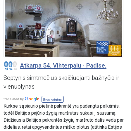
Atkarpa 54. Vihterpalu - Padise.
Septynis šimtmečius skaičiuojanti bažnyčia ir
vienuolynas
Show original
Kurkse sąsiaurio pietinė pakrantė yra padengta pelkėmis,
todėl Baltijos pajūrio žygių maršrutas sukasi į sausumą.
Didžiausia Baltijos pakrantės žygių maršruto dalis veda per
didelius, retai apgyvendintus miško plotus (atitinka Estijos