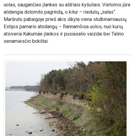
uolas, saugančias įlankas su aštriais kyšuliais. Vietomis jūra
atidengia dolomito pagrindą, o kitur – riedulių „salas“.
Maršruto pabaigoje prieš akis iškyla viena stulbinamiausių
Estijos pamario atodangų – Rannamõisa uolos, nuo kurių
atsiveria Kakumäe įlankos ir pusiasalio vaizdai bei Talino
senamiesčio bokštai.