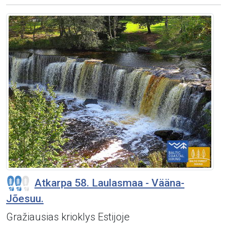
Atkarpa 58. Laulasmaa - Vääna-
Jõesuu.
Gražiausias krioklys Estijoje