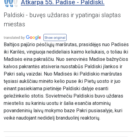
Atkarpa 55. Padise - Paldiski.
Paldiski - buvęs uždaras ir ypatingai slaptas
miestas
Show original
Baltijos pajūrio pėsčiųjų maršrutas, prasidėjęs nuo Padisės
iki Karilės, vingiuoja nedideliais kaimo keliukais, o toliau iki
Madisės eina pakraščiu. Nuo senovinės Madise bažnyčios
kalvos pakrantės atsiveria nuostabūs Paldiski įlankos ir
Pakri salų vaizdai. Nuo Madisės iki Paldiskio maršrutas
tęsiasi aukščiau minėto kelio puse iki Pietų uosto ir juo
einant pasiekiama pietinėje Paldiski dalyje esanti
geležinkelio stotis. Sovietmečiu Paldiskis buvo uždaras
miestelis su kariniu uostu ir šalia esančia atominių
povandeninių laivų mokymo baze Pakri pusiasalyje, kuri
veikė naudojant nedidelį branduolinį reaktorių.