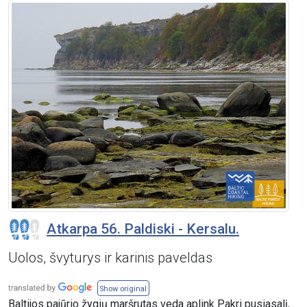
Atkarpa 56. Paldiski - Kersalu.
Uolos, švyturys ir karinis paveldas
Show original
Baltijos pajūrio žygių maršrutas veda aplink Pakri pusiasalį,