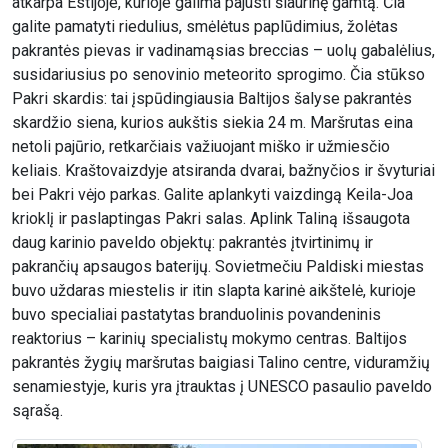
atkarpa Estijoje, kurioje galima pajusti šiaurinę gamtą. Čia
galite pamatyti riedulius, smėlėtus paplūdimius, žolėtas
pakrantės pievas ir vadinamąsias breccias – uolų gabalėlius,
susidariusius po senovinio meteorito sprogimo. Čia stūkso
Pakri skardis: tai įspūdingiausia Baltijos šalyse pakrantės
skardžio siena, kurios aukštis siekia 24 m. Maršrutas eina
netoli pajūrio, retkarčiais važiuojant miško ir užmiesčio
keliais. Kraštovaizdyje atsiranda dvarai, bažnyčios ir švyturiai
bei Pakri vėjo parkas. Galite aplankyti vaizdingą Keila-Joa
krioklį ir paslaptingas Pakri salas. Aplink Taliną išsaugota
daug karinio paveldo objektų: pakrantės įtvirtinimų ir
pakrančių apsaugos baterijų. Sovietmečiu Paldiski miestas
buvo uždaras miestelis ir itin slapta karinė aikštelė, kurioje
buvo specialiai pastatytas branduolinis povandeninis
reaktorius – karinių specialistų mokymo centras. Baltijos
pakrantės žygių maršrutas baigiasi Talino centre, viduramžių
senamiestyje, kuris yra įtrauktas į UNESCO pasaulio paveldo
sąrašą.