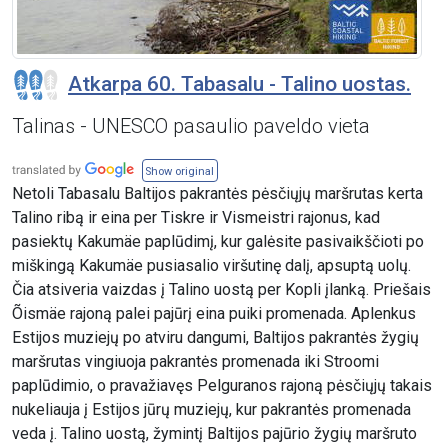
Atkarpa 60. Tabasalu - Talino uostas.
Talinas - UNESCO pasaulio paveldo vieta
Show original
Netoli Tabasalu Baltijos pakrantės pėsčiųjų maršrutas kerta
Talino ribą ir eina per Tiskre ir Vismeistri rajonus, kad
pasiektų Kakumäe paplūdimį, kur galėsite pasivaikščioti po
miškingą Kakumäe pusiasalio viršutinę dalį, apsuptą uolų.
Čia atsiveria vaizdas į Talino uostą per Kopli įlanką. Priešais
Õismäe rajoną palei pajūrį eina puiki promenada. Aplenkus
Estijos muziejų po atviru dangumi, Baltijos pakrantės žygių
maršrutas vingiuoja pakrantės promenada iki Stroomi
paplūdimio, o pravažiavęs Pelguranos rajoną pėsčiųjų takais
nukeliauja į Estijos jūrų muziejų, kur pakrantės promenada
veda į. Talino uostą, žymintį Baltijos pajūrio žygių maršruto