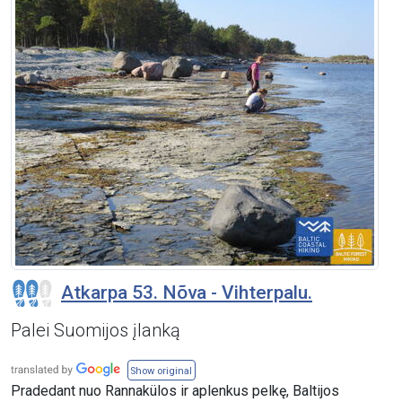
Atkarpa 53. Nõva - Vihterpalu.
Palei Suomijos įlanką
Show original
Pradedant nuo Rannakülos ir aplenkus pelkę, Baltijos