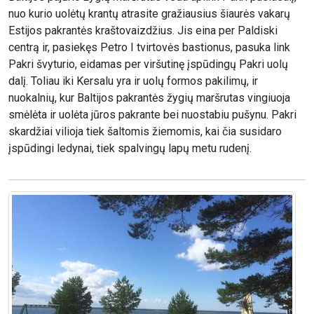
nuo kurio uolėtų krantų atrasite gražiausius šiaurės vakarų
Estijos pakrantės kraštovaizdžius. Jis eina per Paldiski
centrą ir, pasiekęs Petro I tvirtovės bastionus, pasuka link
Pakri švyturio, eidamas per viršutinę įspūdingų Pakri uolų
dalį. Toliau iki Kersalu yra ir uolų formos pakilimų, ir
nuokalnių, kur Baltijos pakrantės žygių maršrutas vingiuoja
smėlėta ir uolėta jūros pakrante bei nuostabiu pušynu. Pakri
skardžiai vilioja tiek šaltomis žiemomis, kai čia susidaro
įspūdingi ledynai, tiek spalvingų lapų metu rudenį.