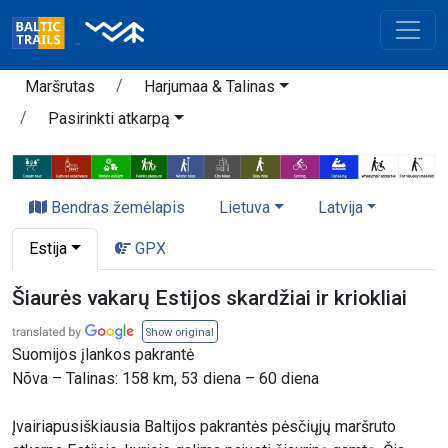
Maršrutas
Harjumaa & Talinas
Pasirinkti atkarpą
Bendras žemėlapis
Lietuva
Latvija
Estija
GPX
Šiaurės vakarų Estijos skardžiai ir kriokliai
Show original
Suomijos įlankos pakrantė
Nõva – Talinas: 158 km, 53 diena – 60 diena
Įvairiapusiškiausia Baltijos pakrantės pėsčiųjų maršruto