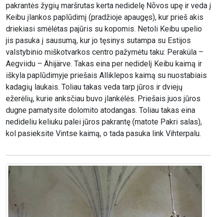
pakrantės žygių maršrutas kerta nedidelę Nõvos upę ir veda į
Keibu įlankos paplūdimį (pradžioje apaugęs), kur prieš akis
driekiasi smėlėtas pajūris su kopomis. Netoli Keibu upelio
jis pasuka į sausumą, kur jo tęsinys sutampa su Estijos
valstybinio miškotvarkos centro pažymėtu taku: Peraküla –
Aegviidu – Ähijärve. Takas eina per nedidelį Keibu kaimą ir
iškyla paplūdimyje priešais Alliklepos kaimą su nuostabiais
kadagių laukais. Toliau takas veda tarp jūros ir dviejų
ežerėlių, kurie anksčiau buvo įlankėlės. Priešais juos jūros
dugne pamatysite dolomito atodangas. Toliau takas eina
nedideliu keliuku palei jūros pakrantę (matote Pakri salas),
kol pasieksite Vintse kaimą, o tada pasuka link Vihterpalu.