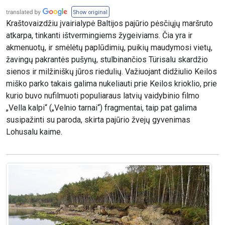
Show original
Kraštovaizdžiu įvairialypė Baltijos pajūrio pėsčiųjų maršruto
atkarpa, tinkanti ištvermingiems žygeiviams. Čia yra ir
akmenuotų, ir smėlėtų paplūdimių, puikių maudymosi vietų,
žavingų pakrantės pušynų, stulbinančios Türisalu skardžio
sienos ir milžiniškų jūros riedulių. Važiuojant didžiulio Keilos
miško parko takais galima nukeliauti prie Keilos krioklio, prie
kurio buvo nufilmuoti populiaraus latvių vaidybinio filmo
„Vella kalpi“ („Velnio tarnai“) fragmentai, taip pat galima
susipažinti su paroda, skirta pajūrio žvejų gyvenimas
Lohusalu kaime.