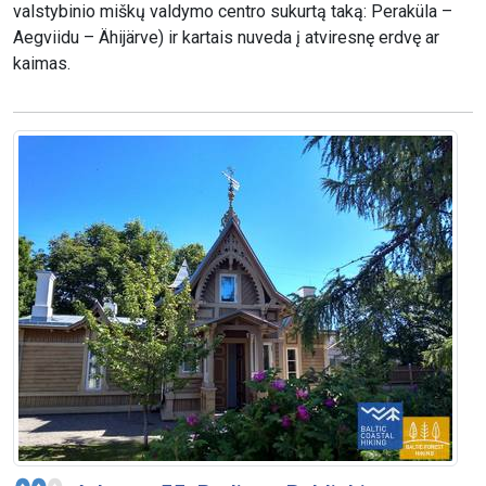
valstybinio miškų valdymo centro sukurtą taką: Peraküla –
Aegviidu – Ähijärve) ir kartais nuveda į atviresnę erdvę ar
kaimas.