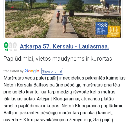
Atkarpa 57. Kersalu - Laulasmaa.
Paplūdimiai, vietos maudynėms ir kurortas
Show original
Maršrutas veda palei pajūrį ir nedidelius pakrantės kaimelius.
Netoli Kersalu Baltijos pajūrio pėsčiųjų maršrutas priartėja
prie uolėto kranto, kur tarp medžių išvysite kelis metrus
iškilusias uolas. Artėjant Kloogarannai, atsiranda platūs
smėlio paplūdimiai ir kopos. Netoli Kloogaranna paplūdimio
Baltijos pakrantės pėsčiųjų maršrutas pasuka į kaimelį,
nuveda ~ 3 km pasivaikščiojimu žemyn ir grįžta į pajūrį.