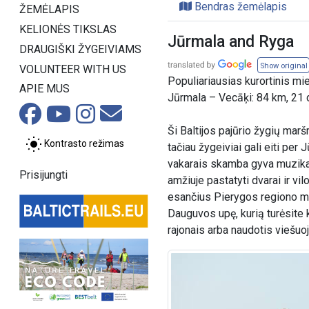
Bendras žemėlapis
ŽEMĖLAPIS
KELIONĖS TIKSLAS
Jūrmala and Ryga
DRAUGIŠKI ŽYGEIVIAMS
Show original
VOLUNTEER WITH US
Populiariausias kurortinis mie
APIE MUS
Jūrmala – Vecāķi: 84 km, 21 
Ši Baltijos pajūrio žygių marš
Kontrasto režimas
tačiau žygeiviai gali eiti pe
vakarais skamba gyva muzika.
Prisijungti
amžiuje pastatyti dvarai ir vi
esančius Pierygos regiono miš
Dauguvos upę, kurią turėsite k
rajonais arba naudotis viešuoj