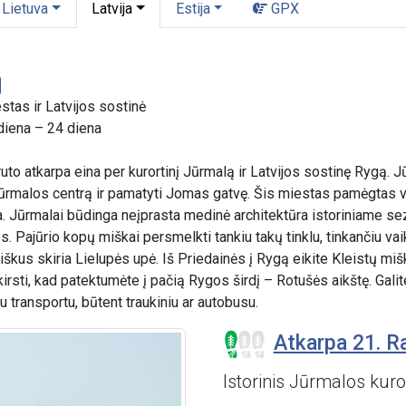
Lietuva
Latvija
Estija
GPX
stas ir Latvijos sostinė
diena – 24 diena
ruto atkarpa eina per kurortinį Jūrmalą ir Latvijos sostinę Rygą.
r Jūrmalos centrą ir pamatyti Jomas gatvę. Šis miestas pamėgtas 
 Jūrmalai būdinga neįprasta medinė architektūra istoriniame s
los. Pajūrio kopų miškai persmelkti tankiu takų tinklu, tinkančiu va
kus skiria Lielupės upė. Iš Priedainės į Rygą eikite Kleistų mišk
irsti, kad patektumėte į pačią Rygos širdį – Rotušės aikštę. Galit
u transportu, būtent traukiniu ar autobusu.
Atkarpa 21. R
Istorinis Jūrmalos kuro