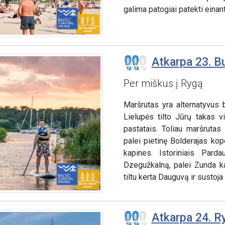
galima patogiai patekti einant 
Atkarpa 23. B
Per miškus į Rygą
Maršrutas yra alternatyvus 
Lielupės tilto Jūrų takas v
pastatais. Toliau maršrutas
palei pietinę Bolderajas ko
kapines. Istoriniais Pard
Dzegužkalną, palei Zunda k
tiltu kerta Dauguvą ir sustoj
Atkarpa 24. Ry