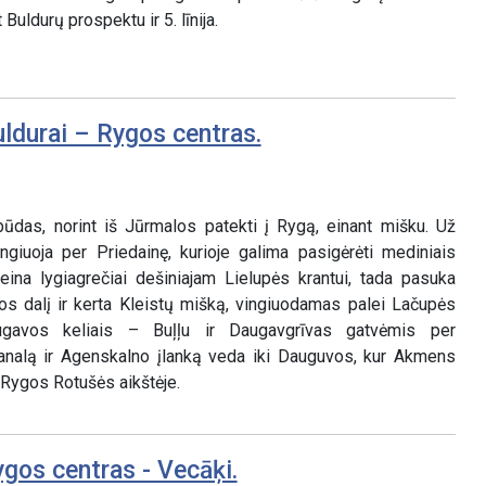
Buldurų prospektu ir 5. līnija.
uldurai – Rygos centras.
būdas, norint iš Jūrmalos patekti į Rygą, einant mišku. Už
ingiuoja per Priedainę, kurioje galima pasigėrėti mediniais
 eina lygiagrečiai dešiniajam Lielupės krantui, tada pasuka
pos dalį ir kerta Kleistų mišką, vingiuodamas palei Lačupės
augavos keliais – Buļļu ir Daugavgrīvas gatvėmis per
analą ir Agenskalno įlanką veda iki Dauguvos, kur Akmens
a Rygos Rotušės aikštėje.
gos centras - Vecāķi.