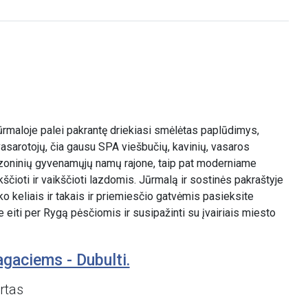
 Jūrmaloje palei pakrantę driekiasi smėlėtas paplūdimys,
vasarotojų, čia gausu SPA viešbučių, kavinių, vasaros
ezoninių gyvenamųjų namų rajone, taip pat moderniame
ikščioti ir vaikščioti lazdomis. Jūrmalą ir sostinės pakraštyje
o keliais ir takais ir priemiesčio gatvėmis pasieksite
e eiti per Rygą pėsčiomis ir susipažinti su įvairiais miesto
agaciems - Dubulti.
rtas