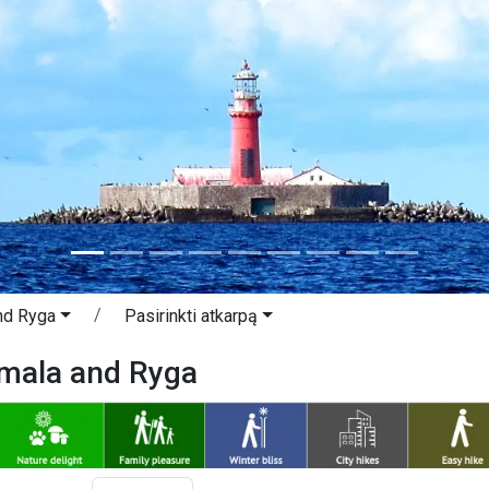
nd Ryga
Pasirinkti atkarpą
rmala and Ryga