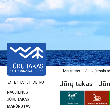
Maršrutas
Jūrmala a
Jūrų takas - Jū
EN
ET
LV
LT
DE
RU
NAUJIENOS
JŪRŲ TAKAS
MARŠRUTAS