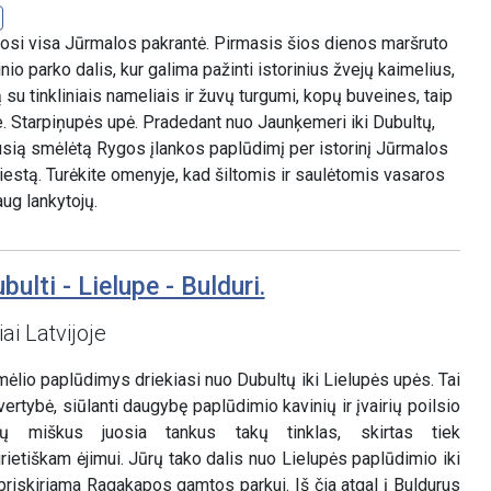
osi visa Jūrmalos pakrantė. Pirmasis šios dienos maršruto
io parko dalis, kur galima pažinti istorinius žvejų kaimelius,
u tinkliniais nameliais ir žuvų turgumi, kopų buveines, taip
e. Starpiņupės upė. Pradedant nuo Jaunķemeri iki Dubultų,
sią smėlėtą Rygos įlankos paplūdimį per istorinį Jūrmalos
 miestą. Turėkite omenyje, kad šiltomis ir saulėtomis vasaros
ug lankytojų.
ulti - Lielupe - Bulduri.
ai Latvijoje
ėlio paplūdimys driekiasi nuo Dubultų iki Lielupės upės. Tai
ertybė, siūlanti daugybę paplūdimio kavinių ir įvairių poilsio
pų miškus juosia tankus takų tinklas, skirtas tiek
rietiškam ėjimui. Jūrų tako dalis nuo Lielupės paplūdimio iki
riskiriama Ragakapos gamtos parkui. Iš čia atgal į Buldurus