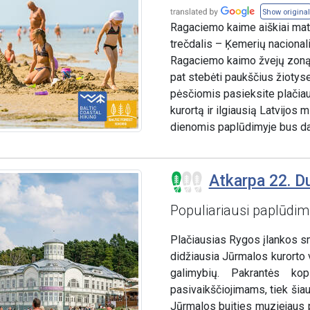
Show original
Ragaciemo kaime aiškiai mat
trečdalis – Ķemerių nacionalin
Ragaciemo kaimo žvejų zoną s
pat stebėti paukščius žiotys
pėsčiomis pasieksite plačiau
kurortą ir ilgiausią Latvijos
dienomis paplūdimyje bus da
Atkarpa 22. Dub
Populiariausi paplūdimi
Plačiausias Rygos įlankos sm
didžiausia Jūrmalos kurorto v
galimybių. Pakrantės ko
pasivaikščiojimams, tiek šiau
Jūrmalos buities muziejaus p