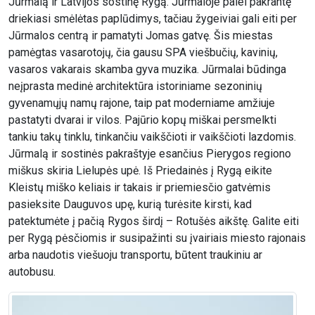
Jūrmalą ir Latvijos sostinę Rygą. Jūrmaloje palei pakrantę
driekiasi smėlėtas paplūdimys, tačiau žygeiviai gali eiti per
Jūrmalos centrą ir pamatyti Jomas gatvę. Šis miestas
pamėgtas vasarotojų, čia gausu SPA viešbučių, kavinių,
vasaros vakarais skamba gyva muzika. Jūrmalai būdinga
neįprasta medinė architektūra istoriniame sezoninių
gyvenamųjų namų rajone, taip pat moderniame amžiuje
pastatyti dvarai ir vilos. Pajūrio kopų miškai persmelkti
tankiu takų tinklu, tinkančiu vaikščioti ir vaikščioti lazdomis.
Jūrmalą ir sostinės pakraštyje esančius Pierygos regiono
miškus skiria Lielupės upė. Iš Priedainės į Rygą eikite
Kleistų miško keliais ir takais ir priemiesčio gatvėmis
pasieksite Dauguvos upę, kurią turėsite kirsti, kad
patektumėte į pačią Rygos širdį – Rotušės aikštę. Galite eiti
per Rygą pėsčiomis ir susipažinti su įvairiais miesto rajonais
arba naudotis viešuoju transportu, būtent traukiniu ar
autobusu.