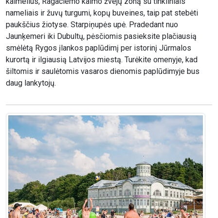
kaimelius, Ragaciemo kaimo žvejų zoną su tinkliniais
nameliais ir žuvų turgumi, kopų buveines, taip pat stebėti
paukščius žiotyse. Starpiņupės upė. Pradedant nuo
Jaunķemeri iki Dubultų, pėsčiomis pasieksite plačiausią
smėlėtą Rygos įlankos paplūdimį per istorinį Jūrmalos
kurortą ir ilgiausią Latvijos miestą. Turėkite omenyje, kad
šiltomis ir saulėtomis vasaros dienomis paplūdimyje bus
daug lankytojų.