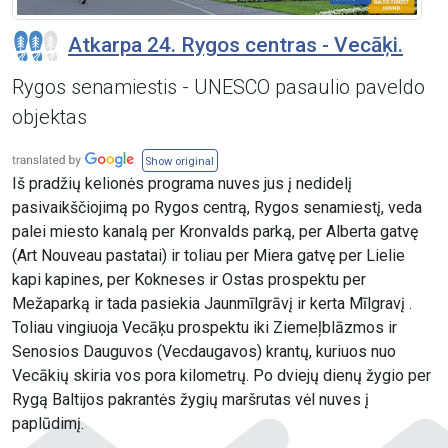
Atkarpa 24. Rygos centras - Vecāķi.
Rygos senamiestis - UNESCO pasaulio paveldo
objektas
Show original
Iš pradžių kelionės programa nuves jus į nedidelį
pasivaikščiojimą po Rygos centrą, Rygos senamiestį, veda
palei miesto kanalą per Kronvalds parką, per Alberta gatvę
(Art Nouveau pastatai) ir toliau per Miera gatvę per Lielie
kapi kapines, per Kokneses ir Ostas prospektu per
Mežaparką ir tada pasiekia Jaunmīlgrāvį ir kerta Mīlgravį .
Toliau vingiuoja Vecāķu prospektu iki Ziemeļblāzmos ir
Senosios Dauguvos (Vecdaugavos) krantų, kuriuos nuo
Vecākių skiria vos pora kilometrų. Po dviejų dienų žygio per
Rygą Baltijos pakrantės žygių maršrutas vėl nuves į
paplūdimį.