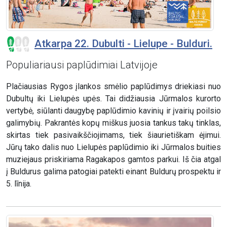
Atkarpa 22. Dubulti - Lielupe - Bulduri.
Populiariausi paplūdimiai Latvijoje
Plačiausias Rygos įlankos smėlio paplūdimys driekiasi nuo
Dubultų iki Lielupės upės. Tai didžiausia Jūrmalos kurorto
vertybė, siūlanti daugybę paplūdimio kavinių ir įvairių poilsio
galimybių. Pakrantės kopų miškus juosia tankus takų tinklas,
skirtas tiek pasivaikščiojimams, tiek šiaurietiškam ėjimui.
Jūrų tako dalis nuo Lielupės paplūdimio iki Jūrmalos buities
muziejaus priskiriama Ragakapos gamtos parkui. Iš čia atgal
į Buldurus galima patogiai patekti einant Buldurų prospektu ir
5. līnija.