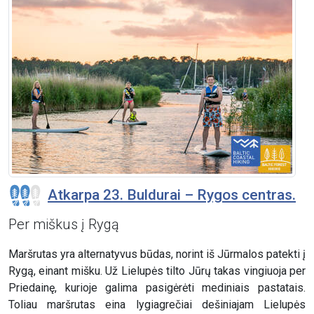
Atkarpa 23. Buldurai – Rygos centras.
Per miškus į Rygą
Maršrutas yra alternatyvus būdas, norint iš Jūrmalos patekti į
Rygą, einant mišku. Už Lielupės tilto Jūrų takas vingiuoja per
Priedainę, kurioje galima pasigėrėti mediniais pastatais.
Toliau maršrutas eina lygiagrečiai dešiniajam Lielupės