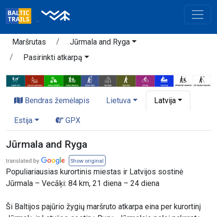
Maršrutas
Jūrmala and Ryga
Pasirinkti atkarpą
Bendras žemėlapis
Lietuva
Latvija
Estija
GPX
Jūrmala and Ryga
Show original
Populiariausias kurortinis miestas ir Latvijos sostinė
Jūrmala – Vecāķi: 84 km, 21 diena – 24 diena
Ši Baltijos pajūrio žygių maršruto atkarpa eina per kurortinį