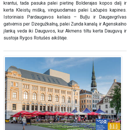
krantui, tada pasuka palei pietinę Bolderajas kopos dalį ir
kerta Kleistų mišką, vingiuodamas palei Lačupės kapines.
Istoriniais Pardaugavos keliais – Buļļu ir Daugavgrīvas
gatvėmis per Dzegužkalną, palei Zunda kanalą ir Agenskalno
įlanką veda iki Dauguvos, kur Akmens tiltu kerta Dauguvą ir
sustoja Rygos Rotušės aikštėje.