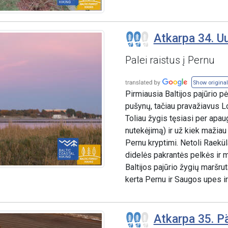
Atkarpa 34. Uu
Palei raistus į Pernu
Show original
Pirmiausia Baltijos pajūrio p
pušynų, tačiau pravažiavus Lo
Toliau žygis tęsiasi per apa
nutekėjimą) ir už kiek mažiau n
Pernu kryptimi. Netoli Raeküla
didelės pakrantės pelkės ir 
Baltijos pajūrio žygių maršru
kerta Pernu ir Saugos upes ir
Atkarpa 35. Pä