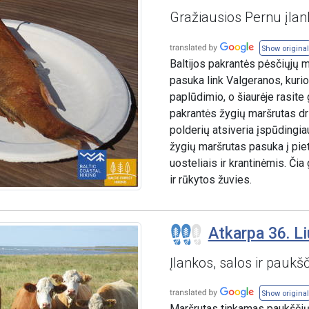
Gražiausios Pernu įlank
Show original
Baltijos pakrantės pėsčiųjų m
pasuka link Valgeranos, kurio
paplūdimio, o šiaurėje rasite
pakrantės žygių maršrutas dri
polderių atsiveria įspūdingia
žygių maršrutas pasuka į piet
uosteliais ir krantinėmis. Či
ir rūkytos žuvies.
Atkarpa 36. Li
Įlankos, salos ir paukšč
Show original
Maršrutas tinkamas paukščių s