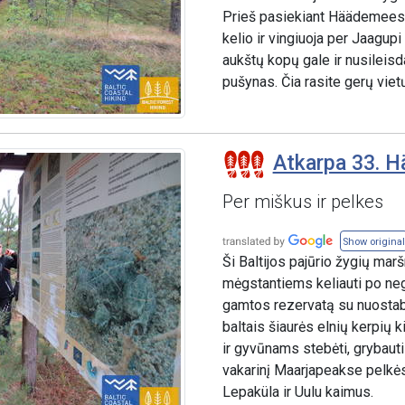
Prieš pasiekiant Häädemeeste
kelio ir vingiuoja per Jaagup
aukštų kopų gale ir nusileis
pušynas. Čia rasite gerų vietų
Atkarpa 33. H
Per miškus ir pelkes
Show original
Ši Baltijos pajūrio žygių mar
mėgstantiems keliauti po ne
gamtos rezervatą su nuostab
baltais šiaurės elnių kerpių 
ir gyvūnams stebėti, grybauti 
vakarinį Maarjapeakse pelkės
Lepaküla ir Uulu kaimus.