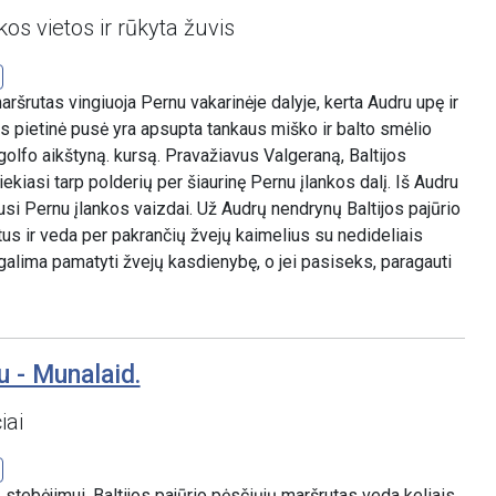
os vietos ir rūkyta žuvis
aršrutas vingiuoja Pernu vakarinėje dalyje, kerta Audru upę ir
s pietinė pusė yra apsupta tankaus miško ir balto smėlio
 golfo aikštyną. kursą. Pravažiavus Valgeraną, Baltijos
ekiasi tarp polderių per šiaurinę Pernu įlankos dalį. Iš Audru
usi Pernu įlankos vaizdai. Už Audrų nendrynų Baltijos pajūrio
us ir veda per pakrančių žvejų kaimelius su nedideliais
a galima pamatyti žvejų kasdienybę, o jei pasiseks, paragauti
u - Munalaid.
iai
tebėjimui. Baltijos pajūrio pėsčiųjų maršrutas veda keliais