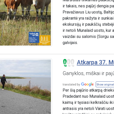
ir takais, nes pajūrį dengia p
Pravažiavus Liu uostą, Baltijo
pakrantė yra raižyta ir sunkia
ekskursijų ir paukščių stebėj
ir netoli Munalaid uosto, kur 
vaizdai su salomis (Sorgu saa
galvijais.
Atkarpa 37. M
Ganyklos, miškai ir paj
Show original
Per šią pajūrio atkarpą drieki
Pradedant nuo Munalaid uosto
kaimą ir tęsiasi kelkraščiu ik
antrasis yra netoli Värati uos