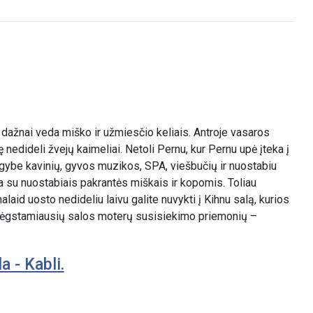
 dažnai veda miško ir užmiesčio keliais. Antroje vasaros
nedideli žvejų kaimeliai. Netoli Pernu, kur Pernu upė įteka į
augybe kavinių, gyvos muzikos, SPA, viešbučių ir nuostabiu
 su nuostabiais pakrantės miškais ir kopomis. Toliau
alaid uosto nedideliu laivu galite nuvykti į Kihnu salą, kurios
a mėgstamiausių salos moterų susisiekimo priemonių –
a - Kabli.