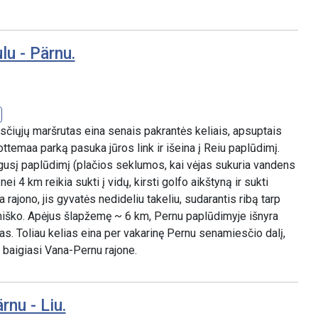
lu - Pärnu.
ėsčiųjų maršrutas eina senais pakrantės keliais, apsuptais
ttemaa parką pasuka jūros link ir išeina į Reiu paplūdimį.
ugusį paplūdimį (plačios seklumos, kai vėjas sukuria vandens
ei 4 km reikia sukti į vidų, kirsti golfo aikštyną ir sukti
 rajono, jis gyvatės nedideliu takeliu, sudarantis ribą tarp
miško. Apėjus šlapžemę ~ 6 km, Pernu paplūdimyje išnyra
tas. Toliau kelias eina per vakarinę Pernu senamiesčio dalį,
 baigiasi Vana-Pernu rajone.
rnu - Liu.