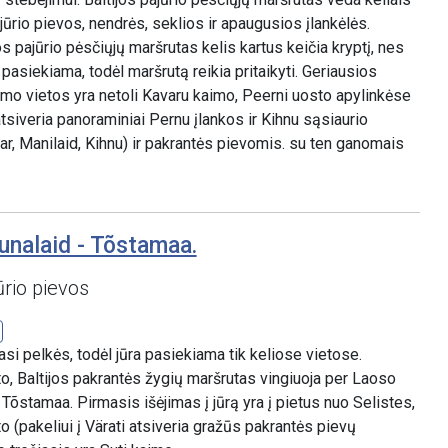
ajūrio pievos, nendrės, seklios ir apaugusios įlankėlės.
s pajūrio pėsčiųjų maršrutas kelis kartus keičia kryptį, nes
i pasiekiama, todėl maršrutą reikia pritaikyti. Geriausios
imo vietos yra netoli Kavaru kaimo, Peerni uosto apylinkėse
atsiveria panoraminiai Pernu įlankos ir Kihnu sąsiaurio
r, Manilaid, Kihnu) ir pakrantės pievomis. su ten ganomais
unalaid - Tõstamaa.
ūrio pievos
asi pelkės, todėl jūra pasiekiama tik keliose vietose.
, Baltijos pakrantės žygių maršrutas vingiuoja per Laoso
i Tõstamaa. Pirmasis išėjimas į jūrą yra į pietus nuo Selistes,
to (pakeliui į Värati atsiveria gražūs pakrantės pievų