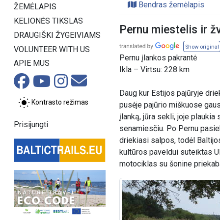
Bendras žemėlapis
ŽEMĖLAPIS
KELIONĖS TIKSLAS
Pernu miestelis ir ž
DRAUGIŠKI ŽYGEIVIAMS
Show original
VOLUNTEER WITH US
Pernu įlankos pakrantė
APIE MUS
Ikla – Virtsu: 228 km
Daug kur Estijos pajūryje dri
Kontrasto režimas
pusėje pajūrio miškuose gausu
įlanką, jūra sekli, joje plau
Prisijungti
senamiesčiu. Po Pernu pasiek
driekiasi salpos, todėl Baltij
kultūros paveldui suteiktas 
motociklas su šonine priekab