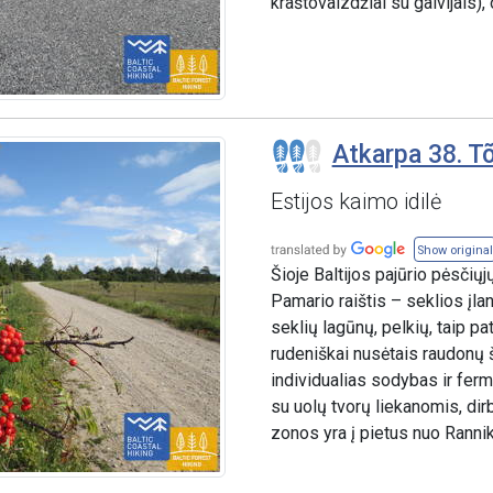
kraštovaizdžiai su galvijais), 
Atkarpa 38. T
Estijos kaimo idilė
Show original
Šioje Baltijos pajūrio pėsčių
Pamario raištis – seklios įlan
seklių lagūnų, pelkių, taip pa
rudeniškai nusėtais raudonų 
individualias sodybas ir fer
su uolų tvorų liekanomis, dir
zonos yra į pietus nuo Rannik