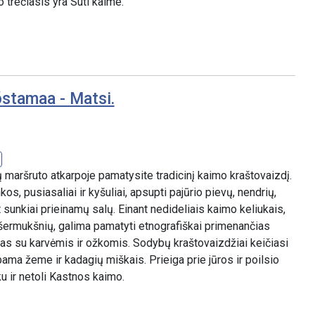
o trečiasis yra Suti kaime.
õstamaa - Matsi.
jų maršruto atkarpoje pamatysite tradicinį kaimo kraštovaizdį.
kos, pusiasaliai ir kyšuliai, apsupti pajūrio pievų, nendrių,
t sunkiai prieinamų salų. Einant nedideliais kaimo keliukais,
šermukšnių, galima pamatyti etnografiškai primenančias
mas su karvėmis ir ožkomis. Sodybų kraštovaizdžiai keičiasi
bama žeme ir kadagių miškais. Prieiga prie jūros ir poilsio
u ir netoli Kastnos kaimo.