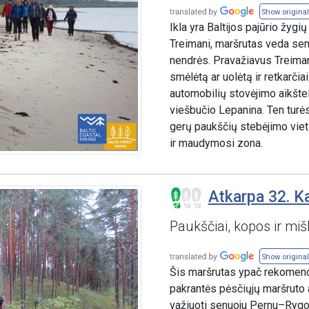
Show original
Ikla yra Baltijos pajūrio žygių
Treimani, maršrutas veda sen
nendrės. Pravažiavus Treimani,
smėlėtą ar uolėtą ir retkarčia
automobilių stovėjimo aikštel
viešbučio Lepanina. Ten turėsi
gerų paukščių stebėjimo vietų
ir maudymosi zona.
Atkarpa 32. K
Paukščiai, kopos ir miš
Show original
Šis maršrutas ypač rekomend
pakrantės pėsčiųjų maršruto a
važiuoti senuoju Pernu–Rygos 