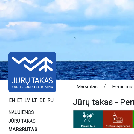
Maršrutas
Pernu mies
Jūrų takas - Per
EN
ET
LV
LT
DE
RU
NAUJIENOS
JŪRŲ TAKAS
MARŠRUTAS