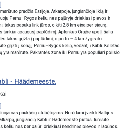
 maršruto pradžia Estijoje. Atkarpoje, jungiančioje Iklą ir
uoju Pernu–Rygos keliu, nes pajūryje driekiasi pievos ir
 takas pasuka link jūros, o kiti 2,8 km eina per siaurą,
is tankiai apaugusį paplūdimį. Aplenkus Orajõe upelį, šalia
ės takas grįžta į paplūdimį, o po to ~ 4 km žygis iki
te grįžti į senąjį Pernu–Rygos kelią, vedantį į Kabli. Keletas
 yra maršrute. Pakrantės zona iki Pernu yra populiari poilsio
abli - Häädemeeste.
kai
uojamas paukščių stebėtojams. Norėdami įveikti Baltijos
tkarpą, jungiančią Kabli ir Hademeeste pietus, turėsite
keliu, nes per pajūrį driekiasi nendrinės pievos ir lagūnos.