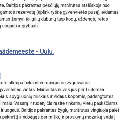
, Baltijos pakrantės pėsčiųjų maršrutas atsišakoja nuo
i gamtos rezervatą (aplink rytinę gyvenvietės pusę), eidamas
damas žemyn iki gilių duburių tarp kopų, uždengtų retas
 uogauti ir grybauti.
äädemeeste - Uulu.
šruto atkarpa tinka ištvermingiems žygeiviams,
gyvenamas vietas. Maršrutas nuves jus per Luitemaa
iais spygliuočių miškais ir vidaus kopomis, padengtomis
kilimais. Vasarą ir rudenį čia rasite tinkamų vietų paukščiams
ir uogauti. Baltijos pakrantės žygių maršrutas vingiuoja palei
 pakraštį ir nubėgęs per miškų ir proskynų mozaiką veda į