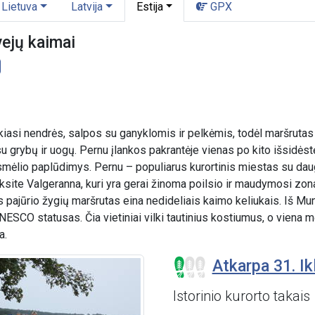
Lietuva
Latvija
Estija
GPX
vejų kaimai
ekiasi nendrės, salpos su ganyklomis ir pelkėmis, todėl maršrutas
 grybų ir uogų. Pernu įlankos pakrantėje vienas po kito išsidėstę 
kia smėlio paplūdimys. Pernu – populiarus kurortinis miestas su d
site Valgeranna, kuri yra gerai žinoma poilsio ir maudymosi zona
os pajūrio žygių maršrutas eina nedideliais kaimo keliukais. Iš Mun
UNESCO statusas. Čia vietiniai vilki tautinius kostiumus, o vien
a.
Atkarpa 31. Ikl
Istorinio kurorto takais