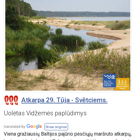
Atkarpa 29. Tūja - Svētciems.
Uolėtas Vidžemės paplūdimys
Show original
Viena gražiausių Baltijos pajūrio pėsčiųjų maršruto atkarpų,