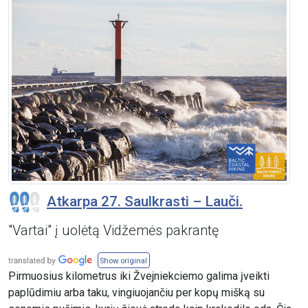
Atkarpa 27. Saulkrasti – Lauči.
"Vartai" į uolėtą Vidžemės pakrantę
Show original
Pirmuosius kilometrus iki Žvejniekciemo galima įveikti
paplūdimiu arba taku, vingiuojančiu per kopų mišką su