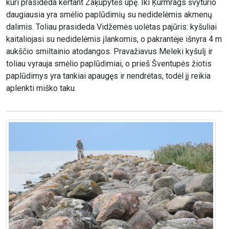
kuri prasideda kertant Zaķupytės upę. Iki Ķurmrags švyturio
daugiausia yra smėlio paplūdimių su nedidelėmis akmenų
dalimis. Toliau prasideda Vidžemės uolėtas pajūris: kyšuliai
kaitaliojasi su nedidelėmis įlankomis, o pakrantėje išnyra 4 m
aukščio smiltainio atodangos. Pravažiavus Meleki kyšulį ir
toliau vyrauja smėlio paplūdimiai, o prieš Šventupės žiotis
paplūdimys yra tankiai apaugęs ir nendrėtas, todėl jį reikia
aplenkti miško taku.