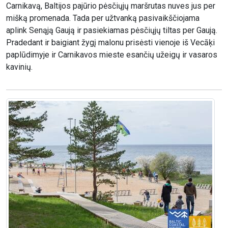
Carnikavą, Baltijos pajūrio pėsčiųjų maršrutas nuves jus per
mišką promenada. Tada per užtvanką pasivaikščiojama
aplink Senąją Gaują ir pasiekiamas pėsčiųjų tiltas per Gaują.
Pradedant ir baigiant žygį malonu prisėsti vienoje iš Vecāķi
paplūdimyje ir Carnikavos mieste esančių užeigų ir vasaros
kavinių.