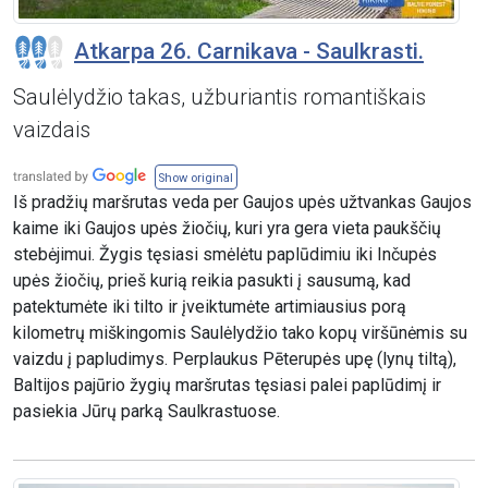
Atkarpa 26. Carnikava - Saulkrasti.
Saulėlydžio takas, užburiantis romantiškais
vaizdais
Show original
Iš pradžių maršrutas veda per Gaujos upės užtvankas Gaujos
kaime iki Gaujos upės žiočių, kuri yra gera vieta paukščių
stebėjimui. Žygis tęsiasi smėlėtu paplūdimiu iki Inčupės
upės žiočių, prieš kurią reikia pasukti į sausumą, kad
patektumėte iki tilto ir įveiktumėte artimiausius porą
kilometrų miškingomis Saulėlydžio tako kopų viršūnėmis su
vaizdu į papludimys. Perplaukus Pēterupės upę (lynų tiltą),
Baltijos pajūrio žygių maršrutas tęsiasi palei paplūdimį ir
pasiekia Jūrų parką Saulkrastuose.