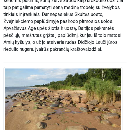
senomis pušimis, kurių žievė atrodo kaip krokodilo oda. Čia
taip pat galima pamatyti seną medinę trobelę su žvejybos
tinklais ir įrankiais. Dar nepasiekus Skultės uosto,
Žvejniekciemo paplūdimyje pasirodo pirmosios uolos.
Apvažiavus Age upės žiotis ir uostą, Baltijos pakrantės
pėsčiųjų maršrutas grįžta į paplūdimį, kur jau iš tolo matosi
Arnių kyšulys, o už jo atsiveria rudas Didžiojo Lauči jūros
riedulio nugara. Įvairūs pakrančių kraštovaizdžiai.