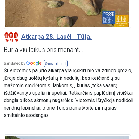
Atkarpa 28. Lauči - Tūja.
Burlaivių laikus prisimenant...
Show original
Ši Vidžemės pajūrio atkarpa yra išskirtinio vaizdingo grožio,
jūroje daug uolėtų kyšulių ir riedulių, besikeičiančių su
mažomis smėlėtomis įlankomis, į kurias įteka vasarą
išdžiūvantys upeliai ir upeliai. Retkarčiais paplūdimį visiškai
dengia pilkos akmenų nugarėlės. Vietomis išryškėja nedideli
nendrių lopinėliai, o prie Tūjos pamatysite pirmąsias
smiltainio atodangas.