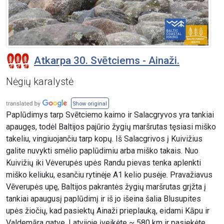
Atkarpa 30. Svētciems - Ainaži.
Nėgių karalystė
Show original
Paplūdimys tarp Svētciemo kaimo ir Salacgryvos yra tankiai
apaugęs, todėl Baltijos pajūrio žygių maršrutas tęsiasi miško
takeliu, vingiuojančiu tarp kopų. Iš Salacgrivos į Kuivižius
galite nuvykti smėlio paplūdimiu arba miško takais. Nuo
Kuivižių iki Vėverupės upės Randu pievas tenka aplenkti
miško keliuku, esančiu rytinėje A1 kelio pusėje. Pravažiavus
Vēverupės upę, Baltijos pakrantės žygių maršrutas grįžta į
tankiai apaugusį paplūdimį ir iš jo išeina šalia Blusupites
upės žiočių, kad pasiektų Ainaži prieplauką, eidami Kāpu ir
Valdemāra gatve. Latvijoje įveikėte ~ 580 km ir pasiekėte