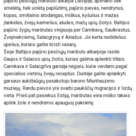
pajūrio pėsčiųjų maršruto atkarpa Latvijoje, apimanti tiek
smėlėtą, tiek uolėtą paplūdimį, pajūrio pievas, nendrynus,
kopas, smiltainio atodangas, miškus, kyšulius ir mažas
įlankėlės, žvejų kaimelius, aludes, mažų upių žiotys. Baltijos
pajūrio žygių maršrutas vingiuoja per Carnikavą, Saulkrastus,
Žvejniekciemą, Salacgryvą ir Ainažus. Jis kerta nedidelius
upelius, kuriais galite bristi vasarą.
Šioje Baltijos pajūrio pėsčiųjų maršruto atkarpoje rasite
Gaujos ir Salacos upių žiotis, kurias galima aplenkti tiltais.
Carnikava ir Salacgrīva garsėja nėgiais, kurie verdami pagal
specialius vietinių žvejų receptus. Duntėje galite aplankyti
garsaus aukštaūgių pasakotojo barono Miunhauzeno
muziejų. Randu pievos yra svarbi paukščių migracijos ir lizdų
vieta. Prieš pat pasiekus Estiją, maršrutas eina miško takais
aplink žole ir nendrėmis apaugusį pakrantę.