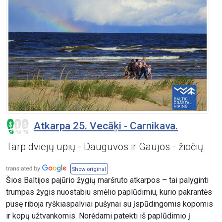
Atkarpa 25. Vecāķi - Carnikava.
Tarp dviejų upių - Dauguvos ir Gaujos - žiočių
Show original
Šios Baltijos pajūrio žygių maršruto atkarpos – tai palyginti
trumpas žygis nuostabiu smėlio paplūdimiu, kurio pakrantės
pusę riboja ryškiaspalviai pušynai su įspūdingomis kopomis
ir kopų užtvankomis. Norėdami patekti iš paplūdimio į