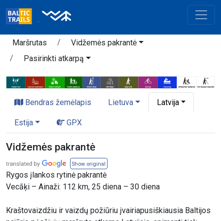
Maršrutas
Vidžemės pakrantė
Pasirinkti atkarpą
Bendras žemėlapis
Lietuva
Latvija
Estija
GPX
Vidžemės pakrantė
Show original
Rygos įlankos rytinė pakrantė
Vecāķi – Ainaži: 112 km, 25 diena – 30 diena
Kraštovaizdžiu ir vaizdų požiūriu įvairiapusiškiausia Baltijos