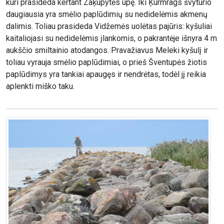
kuri prasideda kertant Zaķupytės upę. Iki Ķurmrags švyturio
daugiausia yra smėlio paplūdimių su nedidelėmis akmenų
dalimis. Toliau prasideda Vidžemės uolėtas pajūris: kyšuliai
kaitaliojasi su nedidelėmis įlankomis, o pakrantėje išnyra 4 m
aukščio smiltainio atodangos. Pravažiavus Meleki kyšulį ir
toliau vyrauja smėlio paplūdimiai, o prieš Šventupės žiotis
paplūdimys yra tankiai apaugęs ir nendrėtas, todėl jį reikia
aplenkti miško taku.