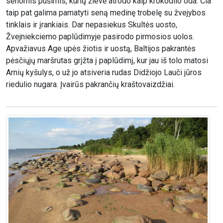
senomis pušimis, kurių žievė atrodo kaip krokodilo oda. Čia
taip pat galima pamatyti seną medinę trobelę su žvejybos
tinklais ir įrankiais. Dar nepasiekus Skultės uosto,
Žvejniekciemo paplūdimyje pasirodo pirmosios uolos.
Apvažiavus Age upės žiotis ir uostą, Baltijos pakrantės
pėsčiųjų maršrutas grįžta į paplūdimį, kur jau iš tolo matosi
Arnių kyšulys, o už jo atsiveria rudas Didžiojo Lauči jūros
riedulio nugara. Įvairūs pakrančių kraštovaizdžiai.