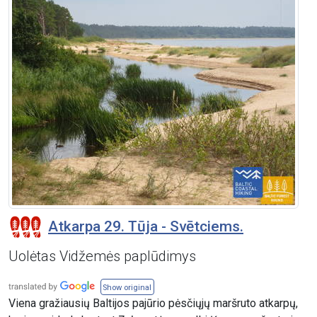
Atkarpa 29. Tūja - Svētciems.
Uolėtas Vidžemės paplūdimys
Show original
Viena gražiausių Baltijos pajūrio pėsčiųjų maršruto atkarpų,