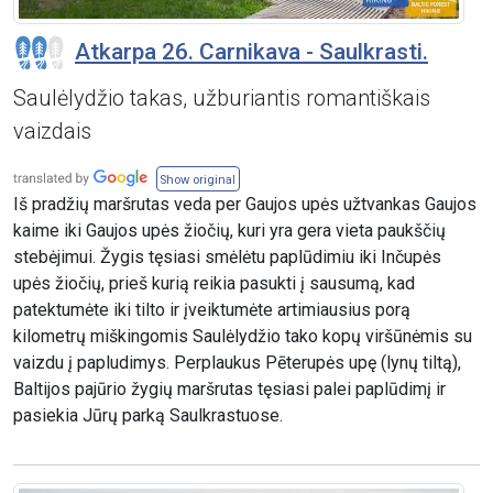
Atkarpa 26. Carnikava - Saulkrasti.
Saulėlydžio takas, užburiantis romantiškais
vaizdais
Show original
Iš pradžių maršrutas veda per Gaujos upės užtvankas Gaujos
kaime iki Gaujos upės žiočių, kuri yra gera vieta paukščių
stebėjimui. Žygis tęsiasi smėlėtu paplūdimiu iki Inčupės
upės žiočių, prieš kurią reikia pasukti į sausumą, kad
patektumėte iki tilto ir įveiktumėte artimiausius porą
kilometrų miškingomis Saulėlydžio tako kopų viršūnėmis su
vaizdu į papludimys. Perplaukus Pēterupės upę (lynų tiltą),
Baltijos pajūrio žygių maršrutas tęsiasi palei paplūdimį ir
pasiekia Jūrų parką Saulkrastuose.