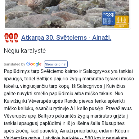
Atkarpa 30. Svētciems - Ainaži.
Nėgių karalystė
Show original
Paplūdimys tarp Svētciemo kaimo ir Salacgryvos yra tankiai
apaugęs, todėl Baltijos pajūrio žygių maršrutas tęsiasi miško
takeliu, vingiuojančiu tarp kopų. Iš Salacgrivos į Kuivižius
galite nuvykti smėlio paplūdimiu arba miško takais. Nuo
Kuivižių iki Vėverupės upės Randu pievas tenka aplenkti
miško keliuku, esančiu rytinėje A1 kelio pusėje. Pravažiavus
Vēverupės upę, Baltijos pakrantės žygių maršrutas grįžta į
tankiai apaugusį paplūdimį ir iš jo išeina šalia Blusupites
upės žiočių, kad pasiektų Ainaži prieplauką, eidami Kāpu ir
Valdemāra gatve. Latvijoje įveikėte ~ 580 km ir pasiekėte