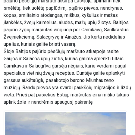
pajūrio pėsčiųjų maršruto atkarpa Latvijoje, apimanti tiek
smėlėtą, tiek uolėtą paplūdimį, pajūrio pievas, nendrynus,
kopas, smiltainio atodangas, miškus, kyšulius ir mažas
įlankėlės, žvejų kaimelius, aludes, mažų upių žiotys. Baltijos
pajūrio žygių maršrutas vingiuoja per Carnikavą, Saulkrastus,
Žvejniekciemą, Salacgryvą ir Ainažus. Jis kerta nedidelius
upelius, kuriais galite bristi vasarą.
Šioje Baltijos pajūrio pėsčiųjų maršruto atkarpoje rasite
Gaujos ir Salacos upių žiotis, kurias galima aplenkti tiltais.
Carnikava ir Salacgrīva garsėja nėgiais, kurie verdami pagal
specialius vietinių žvejų receptus. Duntėje galite aplankyti
garsaus aukštaūgių pasakotojo barono Miunhauzeno
muziejų. Randu pievos yra svarbi paukščių migracijos ir lizdų
vieta. Prieš pat pasiekus Estiją, maršrutas eina miško takais
aplink žole ir nendrėmis apaugusį pakrantę.