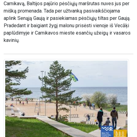
Carnikavą, Baltijos pajūrio pėsčiųjų maršrutas nuves jus per
mišką promenada. Tada per užtvanką pasivaikščiojama
aplink Senąją Gaują ir pasiekiamas pėsčiųjų tiltas per Gaują.
Pradedant ir baigiant žygį malonu prisėsti vienoje iš Vecāķi
paplūdimyje ir Carnikavos mieste esančių užeigų ir vasaros
kavinių.