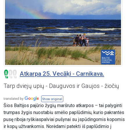
Atkarpa 25. Vecāķi - Carnikava.
Tarp dviejų upių - Dauguvos ir Gaujos - žiočių
Show original
Šios Baltijos pajūrio žygių maršruto atkarpos – tai palyginti
trumpas žygis nuostabiu smėlio paplūdimiu, kurio pakrantės
pusę riboja ryškiaspalviai pušynai su įspūdingomis kopomis
ir kopų užtvankomis. Norėdami patekti iš paplūdimio į