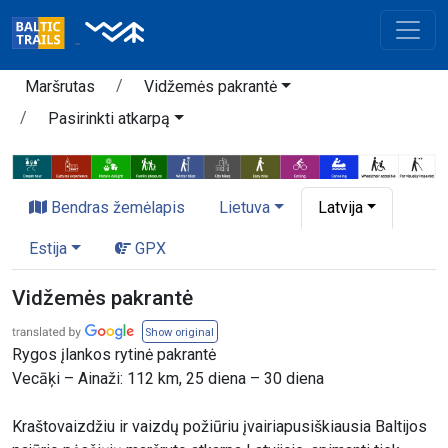
Maršrutas
Vidžemės pakrantė
Pasirinkti atkarpą
Bendras žemėlapis
Lietuva
Latvija
Estija
GPX
Vidžemės pakrantė
Show original
Rygos įlankos rytinė pakrantė
Vecāķi – Ainaži: 112 km, 25 diena – 30 diena
Kraštovaizdžiu ir vaizdų požiūriu įvairiapusiškiausia Baltijos