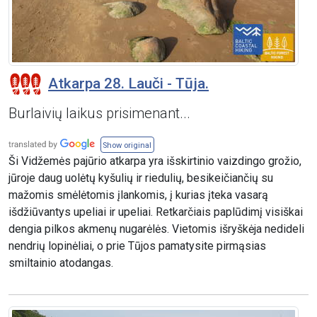
Atkarpa 28. Lauči - Tūja.
Burlaivių laikus prisimenant...
Show original
Ši Vidžemės pajūrio atkarpa yra išskirtinio vaizdingo grožio,
jūroje daug uolėtų kyšulių ir riedulių, besikeičiančių su
mažomis smėlėtomis įlankomis, į kurias įteka vasarą
išdžiūvantys upeliai ir upeliai. Retkarčiais paplūdimį visiškai
dengia pilkos akmenų nugarėlės. Vietomis išryškėja nedideli
nendrių lopinėliai, o prie Tūjos pamatysite pirmąsias
smiltainio atodangas.