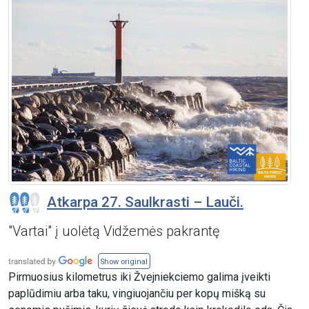
Atkarpa 27. Saulkrasti – Lauči.
"Vartai" į uolėtą Vidžemės pakrantę
Show original
Pirmuosius kilometrus iki Žvejniekciemo galima įveikti
paplūdimiu arba taku, vingiuojančiu per kopų mišką su