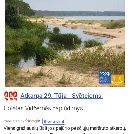
Atkarpa 29. Tūja - Svētciems.
Uolėtas Vidžemės paplūdimys
Show original
Viena gražiausių Baltijos pajūrio pėsčiųjų maršruto atkarpų,