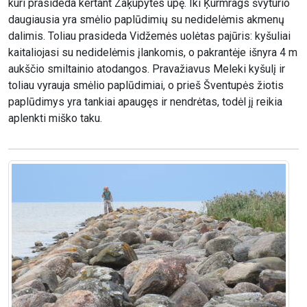
kuri prasideda kertant Zaķupytės upę. Iki Ķurmrags švyturio
daugiausia yra smėlio paplūdimių su nedidelėmis akmenų
dalimis. Toliau prasideda Vidžemės uolėtas pajūris: kyšuliai
kaitaliojasi su nedidelėmis įlankomis, o pakrantėje išnyra 4 m
aukščio smiltainio atodangos. Pravažiavus Meleki kyšulį ir
toliau vyrauja smėlio paplūdimiai, o prieš Šventupės žiotis
paplūdimys yra tankiai apaugęs ir nendrėtas, todėl jį reikia
aplenkti miško taku.