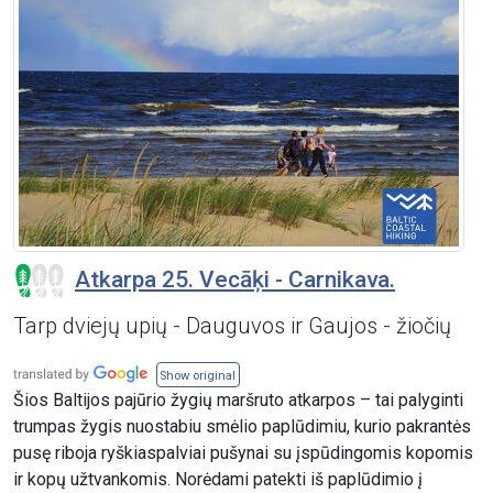
Atkarpa 25. Vecāķi - Carnikava.
Tarp dviejų upių - Dauguvos ir Gaujos - žiočių
Show original
Šios Baltijos pajūrio žygių maršruto atkarpos – tai palyginti
trumpas žygis nuostabiu smėlio paplūdimiu, kurio pakrantės
pusę riboja ryškiaspalviai pušynai su įspūdingomis kopomis
ir kopų užtvankomis. Norėdami patekti iš paplūdimio į