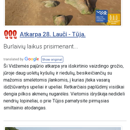
Atkarpa 28. Lauči - Tūja.
Burlaivių laikus prisimenant...
Show original
Ši Vidžemės pajūrio atkarpa yra išskirtinio vaizdingo grožio,
jūroje daug uolėtų kyšulių ir riedulių, besikeičiančių su
mažomis smėlėtomis įlankomis, į kurias įteka vasarą
išdžiūvantys upeliai ir upeliai. Retkarčiais paplūdimį visiškai
dengia pilkos akmenų nugarėlės. Vietomis išryškėja nedideli
nendrių lopinėliai, o prie Tūjos pamatysite pirmąsias
smiltainio atodangas.