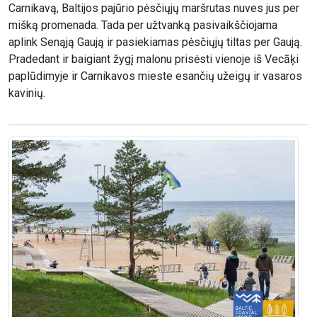
Carnikavą, Baltijos pajūrio pėsčiųjų maršrutas nuves jus per
mišką promenada. Tada per užtvanką pasivaikščiojama
aplink Senąją Gaują ir pasiekiamas pėsčiųjų tiltas per Gaują.
Pradedant ir baigiant žygį malonu prisėsti vienoje iš Vecāķi
paplūdimyje ir Carnikavos mieste esančių užeigų ir vasaros
kavinių.