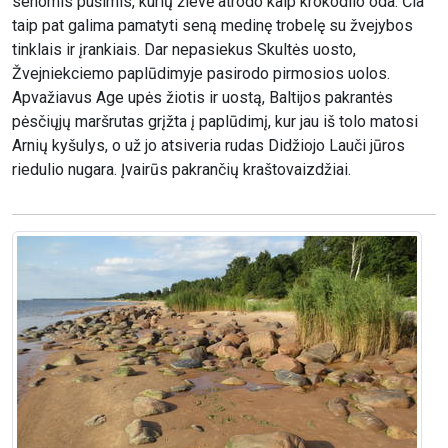
senomis pušimis, kurių žievė atrodo kaip krokodilo oda. Čia
taip pat galima pamatyti seną medinę trobelę su žvejybos
tinklais ir įrankiais. Dar nepasiekus Skultės uosto,
Žvejniekciemo paplūdimyje pasirodo pirmosios uolos.
Apvažiavus Age upės žiotis ir uostą, Baltijos pakrantės
pėsčiųjų maršrutas grįžta į paplūdimį, kur jau iš tolo matosi
Arnių kyšulys, o už jo atsiveria rudas Didžiojo Lauči jūros
riedulio nugara. Įvairūs pakrančių kraštovaizdžiai.