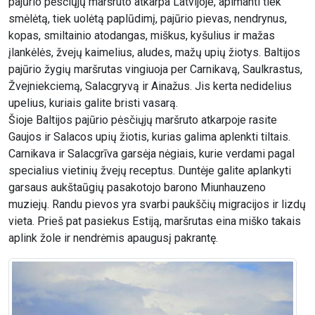
pajūrio pėsčiųjų maršruto atkarpa Latvijoje, apimanti tiek
smėlėtą, tiek uolėtą paplūdimį, pajūrio pievas, nendrynus,
kopas, smiltainio atodangas, miškus, kyšulius ir mažas
įlankėlės, žvejų kaimelius, aludes, mažų upių žiotys. Baltijos
pajūrio žygių maršrutas vingiuoja per Carnikavą, Saulkrastus,
Žvejniekciemą, Salacgryvą ir Ainažus. Jis kerta nedidelius
upelius, kuriais galite bristi vasarą.
Šioje Baltijos pajūrio pėsčiųjų maršruto atkarpoje rasite
Gaujos ir Salacos upių žiotis, kurias galima aplenkti tiltais.
Carnikava ir Salacgrīva garsėja nėgiais, kurie verdami pagal
specialius vietinių žvejų receptus. Duntėje galite aplankyti
garsaus aukštaūgių pasakotojo barono Miunhauzeno
muziejų. Randu pievos yra svarbi paukščių migracijos ir lizdų
vieta. Prieš pat pasiekus Estiją, maršrutas eina miško takais
aplink žole ir nendrėmis apaugusį pakrantę.