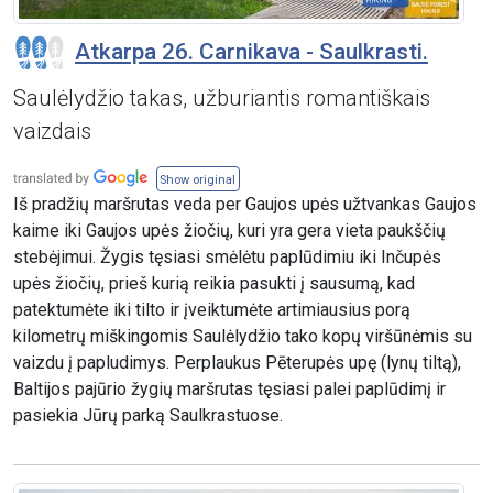
Atkarpa 26. Carnikava - Saulkrasti.
Saulėlydžio takas, užburiantis romantiškais
vaizdais
Show original
Iš pradžių maršrutas veda per Gaujos upės užtvankas Gaujos
kaime iki Gaujos upės žiočių, kuri yra gera vieta paukščių
stebėjimui. Žygis tęsiasi smėlėtu paplūdimiu iki Inčupės
upės žiočių, prieš kurią reikia pasukti į sausumą, kad
patektumėte iki tilto ir įveiktumėte artimiausius porą
kilometrų miškingomis Saulėlydžio tako kopų viršūnėmis su
vaizdu į papludimys. Perplaukus Pēterupės upę (lynų tiltą),
Baltijos pajūrio žygių maršrutas tęsiasi palei paplūdimį ir
pasiekia Jūrų parką Saulkrastuose.