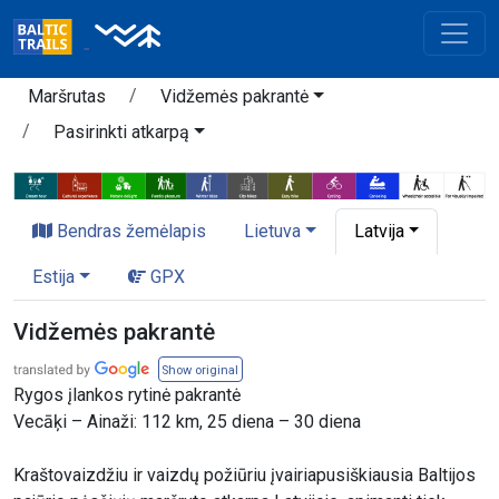
Maršrutas
Vidžemės pakrantė
Pasirinkti atkarpą
Bendras žemėlapis
Lietuva
Latvija
Estija
GPX
Vidžemės pakrantė
Show original
Rygos įlankos rytinė pakrantė
Vecāķi – Ainaži: 112 km, 25 diena – 30 diena
Kraštovaizdžiu ir vaizdų požiūriu įvairiapusiškiausia Baltijos