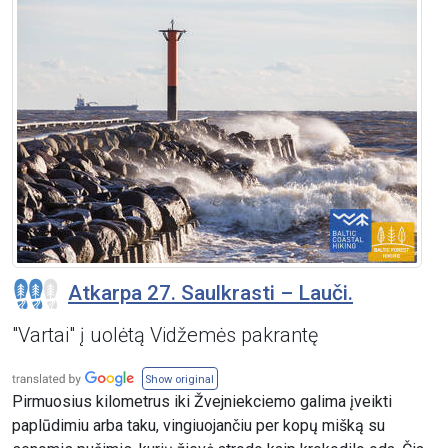
Atkarpa 27. Saulkrasti – Lauči.
"Vartai" į uolėtą Vidžemės pakrantę
Show original
Pirmuosius kilometrus iki Žvejniekciemo galima įveikti
paplūdimiu arba taku, vingiuojančiu per kopų mišką su