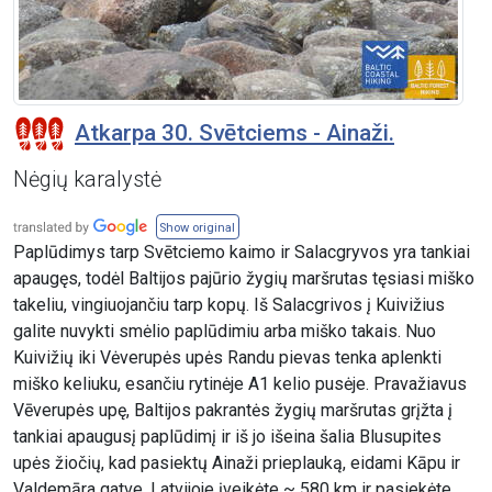
Atkarpa 30. Svētciems - Ainaži.
Nėgių karalystė
Show original
Paplūdimys tarp Svētciemo kaimo ir Salacgryvos yra tankiai
apaugęs, todėl Baltijos pajūrio žygių maršrutas tęsiasi miško
takeliu, vingiuojančiu tarp kopų. Iš Salacgrivos į Kuivižius
galite nuvykti smėlio paplūdimiu arba miško takais. Nuo
Kuivižių iki Vėverupės upės Randu pievas tenka aplenkti
miško keliuku, esančiu rytinėje A1 kelio pusėje. Pravažiavus
Vēverupės upę, Baltijos pakrantės žygių maršrutas grįžta į
tankiai apaugusį paplūdimį ir iš jo išeina šalia Blusupites
upės žiočių, kad pasiektų Ainaži prieplauką, eidami Kāpu ir
Valdemāra gatve. Latvijoje įveikėte ~ 580 km ir pasiekėte