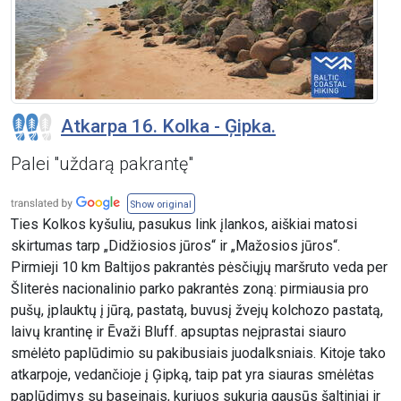
Atkarpa 16. Kolka - Ģipka.
Palei "uždarą pakrantę"
Show original
Ties Kolkos kyšuliu, pasukus link įlankos, aiškiai matosi
skirtumas tarp „Didžiosios jūros“ ir „Mažosios jūros“.
Pirmieji 10 km Baltijos pakrantės pėsčiųjų maršruto veda per
Šliterės nacionalinio parko pakrantės zoną: pirmiausia pro
pušų, įplauktų į jūrą, pastatą, buvusį žvejų kolchozo pastatą,
laivų krantinę ir Ēvaži Bluff. apsuptas neįprastai siauro
smėlėto paplūdimio su pakibusiais juodalksniais. Kitoje tako
atkarpoje, vedančioje į Ģipką, taip pat yra siauras smėlėtas
paplūdimys su baseinais, kuriuos sukuria gausūs šaltiniai ir