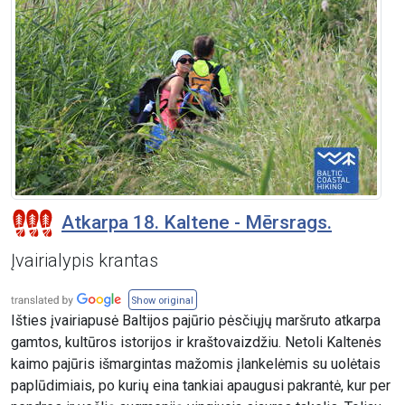
Atkarpa 18. Kaltene - Mērsrags.
Įvairialypis krantas
Show original
Išties įvairiapusė Baltijos pajūrio pėsčiųjų maršruto atkarpa
gamtos, kultūros istorijos ir kraštovaizdžiu. Netoli Kaltenės
kaimo pajūris išmargintas mažomis įlankelėmis su uolėtais
paplūdimiais, po kurių eina tankiai apaugusi pakrantė, kur per