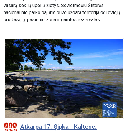
vasarą seklių upelių žiotys. Sovietmečiu Šliterės
nacionalinio parko pajūris buvo uždara teritorija dėl dviejų
priežasčių: pasienio zona ir gamtos rezervatas.
Atkarpa 17. Ģipka - Kaltene.