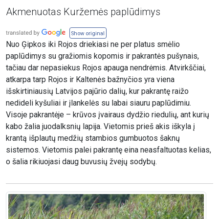
Akmenuotas Kuržemės paplūdimys
Show original
Nuo Ģipkos iki Rojos driekiasi ne per platus smėlio
paplūdimys su gražiomis kopomis ir pakrantės pušynais,
tačiau dar nepasiekus Rojos apauga nendrėmis. Atvirkščiai,
atkarpa tarp Rojos ir Kaltenės bažnyčios yra viena
išskirtiniausių Latvijos pajūrio dalių, kur pakrantę raižo
nedideli kyšuliai ir įlankelės su labai siauru paplūdimiu.
Visoje pakrantėje – krūvos įvairaus dydžio riedulių, ant kurių
kabo žalia juodalksnių lapija. Vietomis prieš akis iškyla į
krantą išplautų medžių stambios gumbuotos šaknų
sistemos. Vietomis palei pakrantę eina neasfaltuotas kelias,
o šalia rikiuojasi daug buvusių žvejų sodybų.