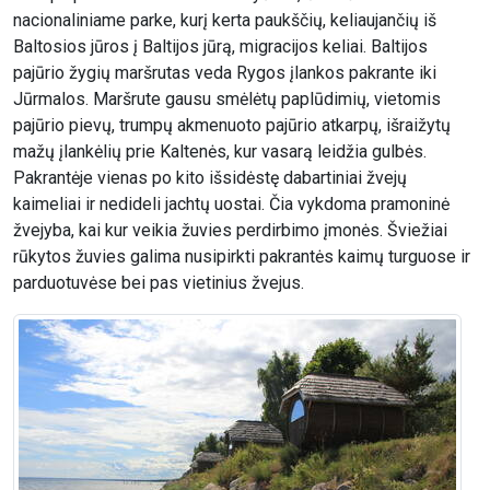
nacionaliniame parke, kurį kerta paukščių, keliaujančių iš
Baltosios jūros į Baltijos jūrą, migracijos keliai. Baltijos
pajūrio žygių maršrutas veda Rygos įlankos pakrante iki
Jūrmalos. Maršrute gausu smėlėtų paplūdimių, vietomis
pajūrio pievų, trumpų akmenuoto pajūrio atkarpų, išraižytų
mažų įlankėlių prie Kaltenės, kur vasarą leidžia gulbės.
Pakrantėje vienas po kito išsidėstę dabartiniai žvejų
kaimeliai ir nedideli jachtų uostai. Čia vykdoma pramoninė
žvejyba, kai kur veikia žuvies perdirbimo įmonės. Šviežiai
rūkytos žuvies galima nusipirkti pakrantės kaimų turguose ir
parduotuvėse bei pas vietinius žvejus.