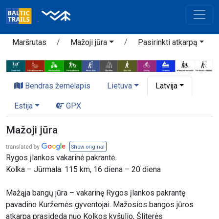
Maršrutas
Mažoji jūra
Pasirinkti atkarpą
Bendras žemėlapis
Lietuva
Latvija
Estija
GPX
Mažoji jūra
Show original
Rygos įlankos vakarinė pakrantė.
Kolka – Jūrmala: 115 km, 16 diena – 20 diena
Mažąja bangų jūra – vakarinę Rygos įlankos pakrantę
pavadino Kuržemės gyventojai. Mažosios bangos jūros
atkarpa prasideda nuo Kolkos kyšulio, Šliterės