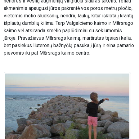
nendres ir vešlią augmeniją vingiuoja siauras takelis. Toliau
akmenimis apaugusi jūros pakrantė vos poros metrų pločio,
vietomis molio sluoksnių, nendrių laukų, kitur išklota į krantą
išplautų dumblių kilimu. Tarp Valgalciemo kaimo ir Mērsrago
kaimo vėl atsiranda smėlio paplūdimiai su seklumomis
jūroje. Pravažiavus Mērsrags kaimą, maršrutas tęsiasi keliu,
bet pasiekus liuteronų bažnyčią pasuka į jūrą ir eina pamario
pievomis iki pat Mērsrags kaimo centro.