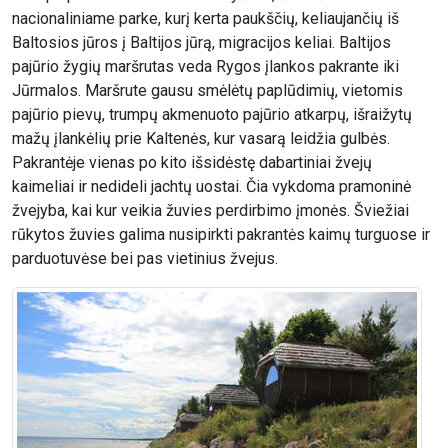
nacionaliniame parke, kurį kerta paukščių, keliaujančių iš
Baltosios jūros į Baltijos jūrą, migracijos keliai. Baltijos
pajūrio žygių maršrutas veda Rygos įlankos pakrante iki
Jūrmalos. Maršrute gausu smėlėtų paplūdimių, vietomis
pajūrio pievų, trumpų akmenuoto pajūrio atkarpų, išraižytų
mažų įlankėlių prie Kaltenės, kur vasarą leidžia gulbės.
Pakrantėje vienas po kito išsidėstę dabartiniai žvejų
kaimeliai ir nedideli jachtų uostai. Čia vykdoma pramoninė
žvejyba, kai kur veikia žuvies perdirbimo įmonės. Šviežiai
rūkytos žuvies galima nusipirkti pakrantės kaimų turguose ir
parduotuvėse bei pas vietinius žvejus.