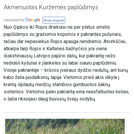
Akmenuotas Kuržemės paplūdimys
Show original
Nuo Ģipkos iki Rojos driekiasi ne per platus smėlio
paplūdimys su gražiomis kopomis ir pakrantės pušynais,
tačiau dar nepasiekus Rojos apauga nendrėmis. Atvirkščiai,
atkarpa tarp Rojos ir Kaltenės bažnyčios yra viena
išskirtiniausių Latvijos pajūrio dalių, kur pakrantę raižo
nedideli kyšuliai ir įlankelės su labai siauru paplūdimiu.
Visoje pakrantėje – krūvos įvairaus dydžio riedulių, ant kurių
kabo žalia juodalksnių lapija. Vietomis prieš akis iškyla į
krantą išplautų medžių stambios gumbuotos šaknų
sistemos. Vietomis palei pakrantę eina neasfaltuotas kelias,
o šalia rikiuojasi daug buvusių žvejų sodybų.