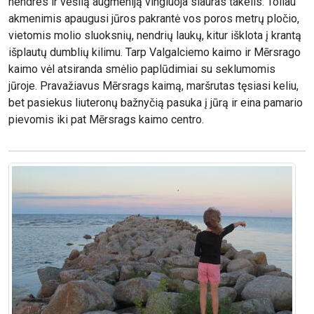
nendres ir vešlią augmeniją vingiuoja siauras takelis. Toliau
akmenimis apaugusi jūros pakrantė vos poros metrų pločio,
vietomis molio sluoksnių, nendrių laukų, kitur išklota į krantą
išplautų dumblių kilimu. Tarp Valgalciemo kaimo ir Mērsrago
kaimo vėl atsiranda smėlio paplūdimiai su seklumomis
jūroje. Pravažiavus Mērsrags kaimą, maršrutas tęsiasi keliu,
bet pasiekus liuteronų bažnyčią pasuka į jūrą ir eina pamario
pievomis iki pat Mērsrags kaimo centro.