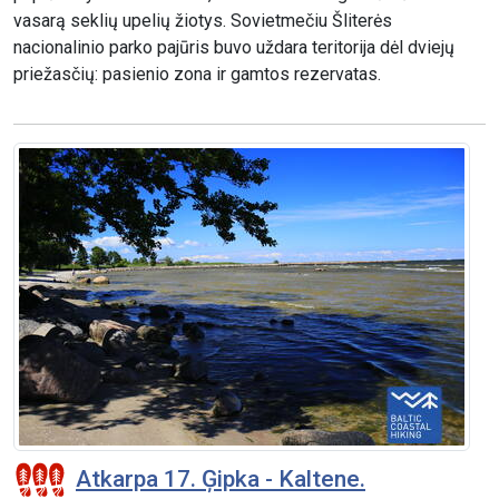
vasarą seklių upelių žiotys. Sovietmečiu Šliterės
nacionalinio parko pajūris buvo uždara teritorija dėl dviejų
priežasčių: pasienio zona ir gamtos rezervatas.
Atkarpa 17. Ģipka - Kaltene.