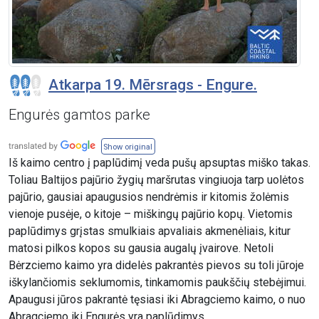
Atkarpa 19. Mērsrags - Engure.
Engurės gamtos parke
Show original
Iš kaimo centro į paplūdimį veda pušų apsuptas miško takas.
Toliau Baltijos pajūrio žygių maršrutas vingiuoja tarp uolėtos
pajūrio, gausiai apaugusios nendrėmis ir kitomis žolėmis
vienoje pusėje, o kitoje – miškingų pajūrio kopų. Vietomis
paplūdimys grįstas smulkiais apvaliais akmenėliais, kitur
matosi pilkos kopos su gausia augalų įvairove. Netoli
Bėrzciemo kaimo yra didelės pakrantės pievos su toli jūroje
iškylančiomis seklumomis, tinkamomis paukščių stebėjimui.
Apaugusi jūros pakrantė tęsiasi iki Abragciemo kaimo, o nuo
Abragciemo iki Engurės yra paplūdimys.