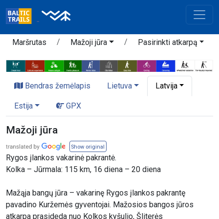
Maršrutas
Mažoji jūra
Pasirinkti atkarpą
Bendras žemėlapis
Lietuva
Latvija
Estija
GPX
Mažoji jūra
Show original
Rygos įlankos vakarinė pakrantė.
Kolka – Jūrmala: 115 km, 16 diena – 20 diena
Mažąja bangų jūra – vakarinę Rygos įlankos pakrantę
pavadino Kuržemės gyventojai. Mažosios bangos jūros
atkarpa prasideda nuo Kolkos kyšulio, Šliterės