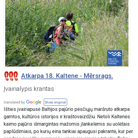
Atkarpa 18. Kaltene - Mērsrags.
Įvairialypis krantas
Show original
Išties įvairiapusė Baltijos pajūrio pėsčiųjų maršruto atkarpa
gamtos, kultūros istorijos ir kraštovaizdžiu. Netoli Kaltenės
kaimo pajūris išmargintas mažomis įlankelėmis su uolėtais
paplūdimiais, po kurių eina tankiai apaugusi pakrantė, kur per