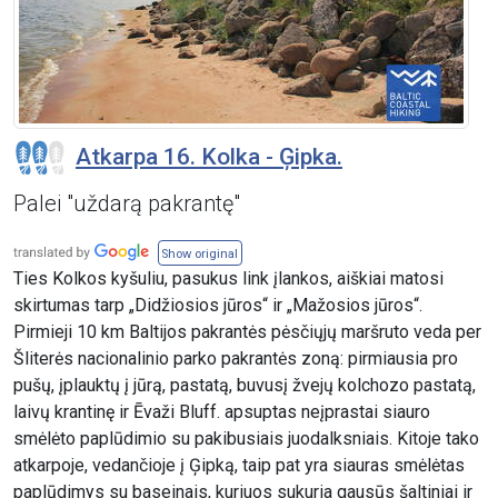
Atkarpa 16. Kolka - Ģipka.
Palei "uždarą pakrantę"
Show original
Ties Kolkos kyšuliu, pasukus link įlankos, aiškiai matosi
skirtumas tarp „Didžiosios jūros“ ir „Mažosios jūros“.
Pirmieji 10 km Baltijos pakrantės pėsčiųjų maršruto veda per
Šliterės nacionalinio parko pakrantės zoną: pirmiausia pro
pušų, įplauktų į jūrą, pastatą, buvusį žvejų kolchozo pastatą,
laivų krantinę ir Ēvaži Bluff. apsuptas neįprastai siauro
smėlėto paplūdimio su pakibusiais juodalksniais. Kitoje tako
atkarpoje, vedančioje į Ģipką, taip pat yra siauras smėlėtas
paplūdimys su baseinais, kuriuos sukuria gausūs šaltiniai ir