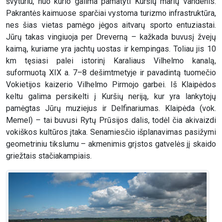
švyturiu, nuo kurio galima pamatyti Kuršių marių vandenis.
Pakrantės kaimuose sparčiai vystoma turizmo infrastruktūra,
nes šias vietas pamėgo jėgos aitvarų sporto entuziastai.
Jūrų takas vingiuoja per Dreverną – kažkada buvusį žvejų
kaimą, kuriame yra jachtų uostas ir kempingas. Toliau jis 10
km tęsiasi palei istorinį Karaliaus Vilhelmo kanalą,
suformuotą XIX a. 7–8 dešimtmetyje ir pavadintą tuomečio
Vokietijos kaizerio Vilhelmo Pirmojo garbei. Iš Klaipėdos
keltu galima persikelti į Kuršių neriją, kur yra lankytojų
pamėgtas Jūrų muziejus ir Delfinariumas. Klaipėda (vok.
Memel) – tai buvusi Rytų Prūsijos dalis, todėl čia akivaizdi
vokiškos kultūros įtaka. Senamiesčio išplanavimas pasižymi
geometriniu tikslumu – akmenimis grįstos gatvelės jį skaido
griežtais stačiakampiais.