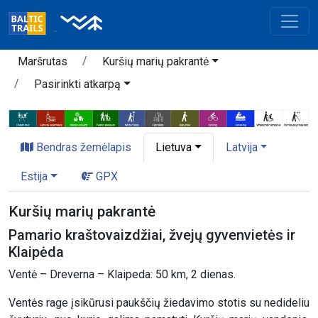
Maršrutas
Kuršių marių pakrantė
Pasirinkti atkarpą
Bendras žemėlapis
Lietuva
Latvija
Estija
GPX
Kuršių marių pakrantė
Pamario kraštovaizdžiai, žvejų gyvenvietės ir
Klaipėda
Ventė – Dreverna – Klaipeda: 50 km, 2 dienas.
Ventės rage įsikūrusi paukščių žiedavimo stotis su nedideliu