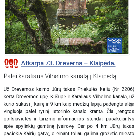
Atkarpa 73. Dreverna – Klaipėda.
Palei karaliaus Vilhelmo kanalą į Klaipėdą
Už Drevernos kaimo Jūrų takas Priekulės keliu (Nr. 2206)
kerta Drevernos upę, Klišupę ir Karaliaus Vilhelmo kanalą, už
kurio sukasi į kairę ir 9 km kaip medžių lapija padengta alėja
vingiuoja palei rytinį istorinio kanalo krantą. Čia įrengtos
poilsiavietės ir turizmo informacijos stendai, pasakojantys
apie apylinkių gamtinę įvairovę. Dar po 4 km Jūrų takas
pasiekia Kairių gatvę, o einant toliau galima grožėtis miesto