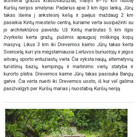
atsiveria gražūs kraštovaizdžiai, matyti 8–10 km nutolę
Kuršių nerijos smėlynai. Padarius apie 3 km ilgio lanką, Jūrų
takas išeina į ankstesnį kelią ir paėjus maždaug 2 km
pasiekia Kintų miestelio centrą, kuriame verta susipažinti su
jo architektūros paveldu. Už Kintų maršrutas 5 km ilgio
žvyrkeliu kerta gražų, pušimis apaugusį miškingą kopų
masyvą. Likus 3 km iki Drevernos kaimo Jūrų takas kerta
Svencelę, kuri yra mėgstamiausia Lietuvos buriuotojų ir jėgos
aitvarų sporto entuziastų vieta. Čia vyksta naujų, alternatyvių
turistinių bazių, kempingų ir maitinimo vietų statyba ir
kurorto plėtra. Drevernos kaime Jūrų takas pasisuka Bangų
gatve. Čia verta nueiti iki Drevernos uosto, iš kur vėl galima
pasižvalgyti per Kuršių marias į nuostabią Kuršių neriją.