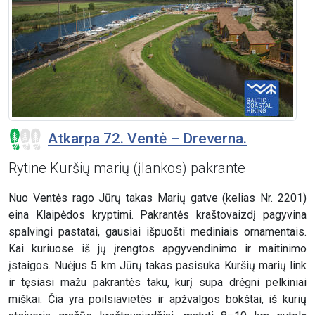
Atkarpa 72. Ventė – Dreverna.
Rytine Kuršių marių (įlankos) pakrante
Nuo Ventės rago Jūrų takas Marių gatve (kelias Nr. 2201)
eina Klaipėdos kryptimi. Pakrantės kraštovaizdį pagyvina
spalvingi pastatai, gausiai išpuošti mediniais ornamentais.
Kai kuriuose iš jų įrengtos apgyvendinimo ir maitinimo
įstaigos. Nuėjus 5 km Jūrų takas pasisuka Kuršių marių link
ir tęsiasi mažu pakrantės taku, kurį supa drėgni pelkiniai
miškai. Čia yra poilsiavietės ir apžvalgos bokštai, iš kurių