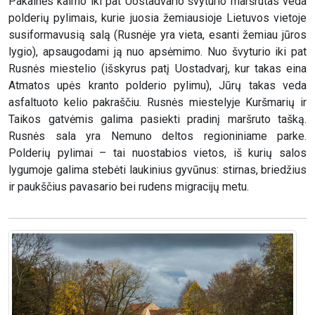
Pakalnės kaimo iki pat Uostadvario švyturio maršrutas veda
polderių pylimais, kurie juosia žemiausioje Lietuvos vietoje
susiformavusią salą (Rusnėje yra vieta, esanti žemiau jūros
lygio), apsaugodami ją nuo apsėmimo. Nuo švyturio iki pat
Rusnės miestelio (išskyrus patį Uostadvarį, kur takas eina
Atmatos upės kranto polderio pylimu), Jūrų takas veda
asfaltuoto kelio pakraščiu. Rusnės miestelyje Kuršmarių ir
Taikos gatvėmis galima pasiekti pradinį maršruto tašką.
Rusnės sala yra Nemuno deltos regioniniame parke.
Polderių pylimai – tai nuostabios vietos, iš kurių salos
lygumoje galima stebėti laukinius gyvūnus: stirnas, briedžius
ir paukščius pavasario bei rudens migracijų metu.