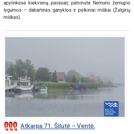
apylinkėse kiekvieną pavasarį patvinsta Nemuno žemupio
lygumos – dabartinės ganyklos ir pelkiniai miškai (Žalgirių
miškas).
Atkarpa 71. Šilutė – Ventė.