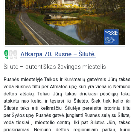
Atkarpa 70. Rusnė – Šilutė.
Šilutė – autentiškas žavingas miestelis
Rusnės miestelyje Taikos ir Kuršmarių gatvėmis Jūrų takas
veda Rusnės tiltu per Atmatos upę, kuri yra viena iš Nemuno
deltos atšakų. Toliau Jūrų takas driekiasi pėsčiųjų taku,
atskirtu nuo kelio, ir tęsiasi iki Šilutės. Šiek tiek kelio iki
Šilutės teks eiti kelkraščiu. Šilutėje pereisite istoriniu tiltu
per Šyšos upę. Rusnės gatvė, jungianti Rusnės salą su Šilute,
veda tiesiai į miestelio centrą. Iki pat Šilutės Jūrų takas
priskiriamas Nemuno deltos regioniniam parkui, kurio