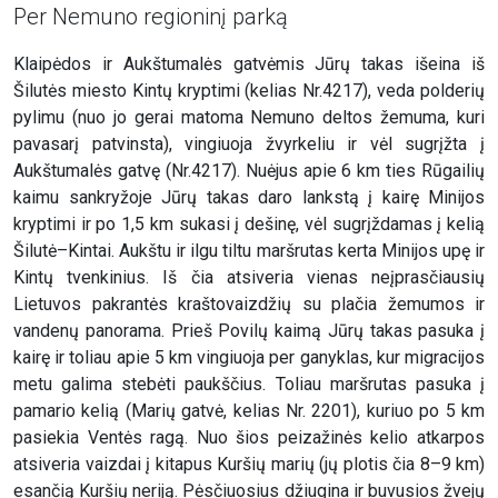
Per Nemuno regioninį parką
Klaipėdos ir Aukštumalės gatvėmis Jūrų takas išeina iš
Šilutės miesto Kintų kryptimi (kelias Nr.4217), veda polderių
pylimu (nuo jo gerai matoma Nemuno deltos žemuma, kuri
pavasarį patvinsta), vingiuoja žvyrkeliu ir vėl sugrįžta į
Aukštumalės gatvę (Nr.4217). Nuėjus apie 6 km ties Rūgailių
kaimu sankryžoje Jūrų takas daro lankstą į kairę Minijos
kryptimi ir po 1,5 km sukasi į dešinę, vėl sugrįždamas į kelią
Šilutė–Kintai. Aukštu ir ilgu tiltu maršrutas kerta Minijos upę ir
Kintų tvenkinius. Iš čia atsiveria vienas neįprasčiausių
Lietuvos pakrantės kraštovaizdžių su plačia žemumos ir
vandenų panorama. Prieš Povilų kaimą Jūrų takas pasuka į
kairę ir toliau apie 5 km vingiuoja per ganyklas, kur migracijos
metu galima stebėti paukščius. Toliau maršrutas pasuka į
pamario kelią (Marių gatvė, kelias Nr. 2201), kuriuo po 5 km
pasiekia Ventės ragą. Nuo šios peizažinės kelio atkarpos
atsiveria vaizdai į kitapus Kuršių marių (jų plotis čia 8–9 km)
esančią Kuršių neriją. Pėsčiuosius džiugina ir buvusios žvejų