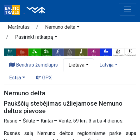
Maršrutas
Nemuno delta
Pasirinkti atkarpą
Bendras žemėlapis
Lietuva
Latvija
Estija
GPX
Nemuno delta
Paukščių stebėjimas užliejamose Nemuno
deltos pievose
Rusnė – Šilutė – Kintai – Ventė: 59 km, 3 arba 4 dienos.
Rusnės salą Nemuno deltos regioniniame parke supa