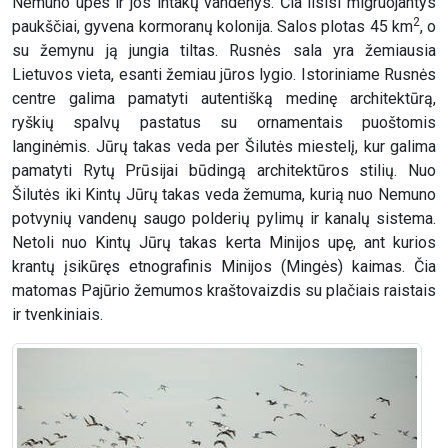
Nemuno upės ir jos intakų vandenys. Čia ilsisi migruojantys
2
paukščiai, gyvena kormoranų kolonija. Salos plotas 45 km
, o
su žemynu ją jungia tiltas. Rusnės sala yra žemiausia
Lietuvos vieta, esanti žemiau jūros lygio. Istoriniame Rusnės
centre galima pamatyti autentišką medinę architektūrą,
ryškių spalvų pastatus su ornamentais puoštomis
langinėmis. Jūrų takas veda per Šilutės miestelį, kur galima
pamatyti Rytų Prūsijai būdingą architektūros stilių. Nuo
Šilutės iki Kintų Jūrų takas veda žemuma, kurią nuo Nemuno
potvynių vandenų saugo polderių pylimų ir kanalų sistema.
Netoli nuo Kintų Jūrų takas kerta Minijos upę, ant kurios
krantų įsikūręs etnografinis Minijos (Mingės) kaimas. Čia
matomas Pajūrio žemumos kraštovaizdis su plačiais raistais
ir tvenkiniais.