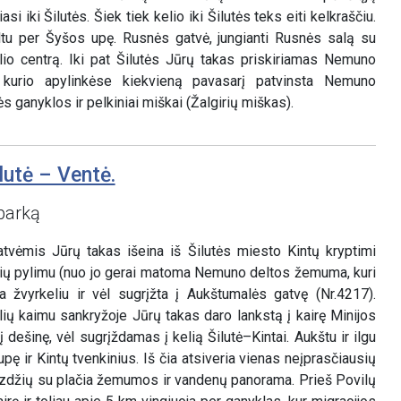
iasi iki Šilutės. Šiek tiek kelio iki Šilutės teks eiti kelkraščiu.
 tiltu per Šyšos upę. Rusnės gatvė, jungianti Rusnės salą su
elio centrą. Iki pat Šilutės Jūrų takas priskiriamas Nemuno
, kurio apylinkėse kiekvieną pavasarį patvinsta Nemuno
ganyklos ir pelkiniai miškai (Žalgirių miškas).
lutė – Ventė.
parką
tvėmis Jūrų takas išeina iš Šilutės miesto Kintų kryptimi
erių pylimu (nuo jo gerai matoma Nemuno deltos žemuma, kuri
ja žvyrkeliu ir vėl sugrįžta į Aukštumalės gatvę (Nr.4217).
ių kaimu sankryžoje Jūrų takas daro lankstą į kairę Minijos
į dešinę, vėl sugrįždamas į kelią Šilutė–Kintai. Aukštu ir ilgu
upę ir Kintų tvenkinius. Iš čia atsiveria vienas neįprasčiausių
izdžių su plačia žemumos ir vandenų panorama. Prieš Povilų