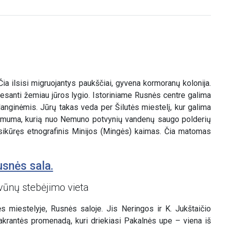
 ilsisi migruojantys paukščiai, gyvena kormoranų kolonija.
, esanti žemiau jūros lygio. Istoriniame Rusnės centre galima
anginėmis. Jūrų takas veda per Šilutės miestelį, kur galima
a žemuma, kurią nuo Nemuno potvynių vandenų saugo polderių
 įsikūręs etnografinis Minijos (Mingės) kaimas. Čia matomas
usnės sala.
vūnų stebėjimo vieta
 miestelyje, Rusnės saloje. Jis Neringos ir K. Jukštaičio
krantės promenadą, kuri driekiasi Pakalnės upe – viena iš