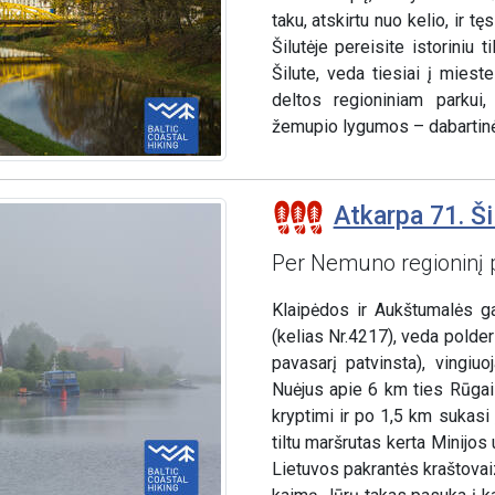
taku, atskirtu nuo kelio, ir tęs
Šilutėje pereisite istoriniu
Šilute, veda tiesiai į miest
deltos regioniniam parkui
žemupio lygumos – dabartinės 
Atkarpa 71. Ši
Per Nemuno regioninį 
Klaipėdos ir Aukštumalės ga
(kelias Nr.4217), veda pold
pavasarį patvinsta), vingiuo
Nuėjus apie 6 km ties Rūgail
kryptimi ir po 1,5 km sukasi 
tiltu maršrutas kerta Minijos 
Lietuvos pakrantės kraštova