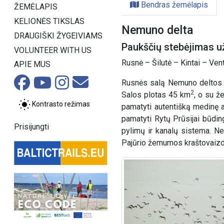
Bendras žemėlapis
ŽEMĖLAPIS
KELIONĖS TIKSLAS
Nemuno delta
DRAUGIŠKI ŽYGEIVIAMS
Paukščių stebėjimas 
VOLUNTEER WITH US
Rusnė – Šilutė – Kintai – Ven
APIE MUS
Rusnės salą Nemuno deltos re
2
Salos plotas 45 km
, o su ž
Kontrasto režimas
pamatyti autentišką medinę a
pamatyti Rytų Prūsijai būdin
Prisijungti
pylimų ir kanalų sistema. Ne
Pajūrio žemumos kraštovaizdis 