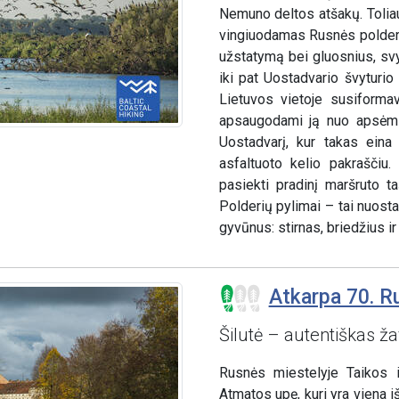
Nemuno deltos atšakų. Tolia
vingiuodamas Rusnės polderi
užstatymą bei gluosnius, sv
iki pat Uostadvario švyturio
Lietuvos vietoje susiformav
apsaugodami ją nuo apsėmim
Uostadvarį, kur takas eina
asfaltuoto kelio pakraščiu
pasiekti pradinį maršruto 
Polderių pylimai – tai nuosta
gyvūnus: stirnas, briedžius i
Atkarpa 70. Ru
Šilutė – autentiškas ža
Rusnės miestelyje Taikos 
Atmatos upę, kuri yra viena 