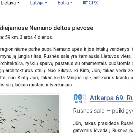
Lietuva
Latvija
Estija
GPX
užliejamose Nemuno deltos pievose
tė: 59 km, 3 arba 4 dienos.
gioniniame parke supa Nemuno upės ir jos intakų vandenys. Čia
emynu ją jungia tiltas. Rusnės sala yra žemiausia Lietuvos vieta
rchitektūrą, ryškių spalvų pastatus su ornamentais puoštomis l
gą architektūros stilių. Nuo Šilutės iki Kintų Jūrų takas ved
toli nuo Kintų Jūrų takas kerta Minijos upę, ant kurios krantų
su plačiais raistais ir tvenkiniais.
Atkarpa 69. R
Rusnės sala – puiki gy
Jūrų takas prasideda Rusnės
gatvėmis išveda į Rusnės pa