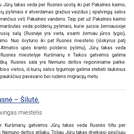
u Jūrų takas veda per Rusnės uostą iki pat Pakalnės kaimo,
ų pylimais ir atverdamas gražius vaizdus į spalvingą salos
yrančius virš Pakalnės vandens. Taip pat už Pakalnės kaimo
 maršrutas veda polderių pylimais, kurie juosia žemiausioje
usią salą (Rusnėje yra vieta, esanti žemiau jūros lygio),
o. Nuo švyturio iki pat Rusnės miestelio (išskyrus patį
 Atmatos upės kranto polderio pylimu), Jūrų takas veda
. Rusnės miestelyje Kuršmarių ir Taikos gatvėmis galima
tašką. Rusnės sala yra Nemuno deltos regioniniame parke.
bios vietos, iš kurių salos lygumoje galima stebėti laukinius
r paukščius pavasario bei rudens migracijų metu.
snė – Šilutė.
vingas miestelis
ir Kuršmarių gatvėmis Jūrų takas veda Rusnės tiltu per
iš Nemuno deltos atšakų. Toliau Jūrų takas driekiasi pėsčiųjų