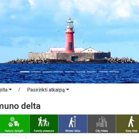
elta
Pasirinkti atkarpą
muno delta