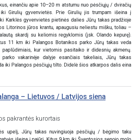
iškus, einančiu apie 10–20 m atstumu nuo pėsčiųjų / dviračių
ki Girulių gyvenvietės. Prie Girulių jis trumpam išeina į
iki Karklės gyvenvietės pietinės dalies Jūrų takas pradžioje
os Litorinos jūros krantu, apaugusiu neliestu mišku, toliau –
alautą skardį su keliomis regyklomis (įsk. Olando kepurę).
tus 11 km iki Palangos Botanikos parko Jūrų takas veda
 paplūdimiais, kur vietomis pasitaiko ir didesnių akmenų.
parko vakarinėje dalyje esančiais takeliais, Jūrų takas
da iki Palangos pėsčiųjų tilto. Didelė šios atkarpos dalis eina
langa – Lietuvos / Latvijos siena
os pakrantės kurortais
ąžės upelį, Jūrų takas nuvingiuoja pėsčiųjų / bėgimo taku
 gatvės išeina į pajūrį. Kitus 9 km iki Šventosios senojo molo