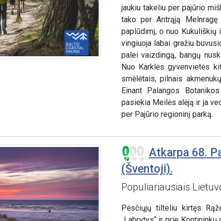
jaukiu takeliu per pajūrio m
tako per Antrąją Melnragę i
paplūdimį, o nuo Kukuliškių 
vingiuoja labai gražiu buvusi
palei vaizdingą, bangų nusk
Nuo Karklės gyvenvietės ki
smėlėtais, pilnais akmenukų
Einant Palangos Botanikos 
pasiekia Meilės alėją ir ja ve
per Pajūrio regioninį parką.
Atkarpa 68. Pa
(Šventoji).
Populiariausiais Lietuv
Pėsčiųjų tilteliu kirtęs R
„Labrytys“ ir prie Kontininkų