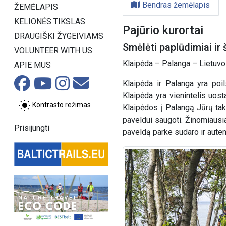
Bendras žemėlapis
ŽEMĖLAPIS
KELIONĖS TIKSLAS
Pajūrio kurortai
DRAUGIŠKI ŽYGEIVIAMS
Smėlėti paplūdimiai ir
VOLUNTEER WITH US
Klaipėda – Palanga – Lietuvos
APIE MUS
Klaipėda ir Palanga yra poil
Klaipėda yra vienintelis uost
Kontrasto režimas
Klaipėdos į Palangą Jūrų taka
paveldui saugoti. Žinomiausia
Prisijungti
paveldą parke sudaro ir autent