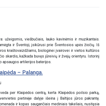
a: užeigomis, viešbučiais, lauko kavinėmis ir muzikantais.
amėgta ir Šventoji, įsikūrusi prie Šventosios upės žiočių. Iš
ros kraštovaizdžiams, biologinei įvairovei ir vietos kultūros
 skardis, kažkada buvęs jūreivių ir žvejų orientyru. Istorinį
 apsaugos artilerijos baterijos.
laipėda – Palanga.
u
veda per Klaipėdos centrą, kerta Klaipėdos poilsio parką,
envietės pietinėje dalyje išeina į Baltijos jūros pakrantę.
promenada ir kopas saugančiais mediniais takeliais, nusitęsia