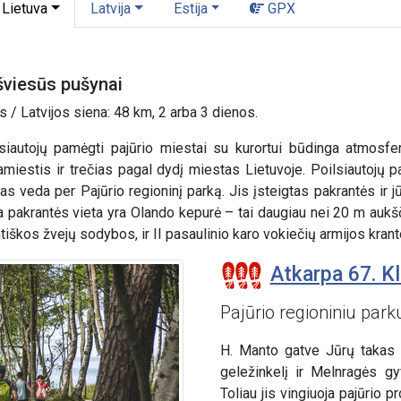
Lietuva
Latvija
Estija
GPX
 šviesūs pušynai
 / Latvijos siena: 48 km, 2 arba 3 dienos.
siautojų pamėgti pajūrio miestai su kurortui būdinga atmosfer
amiestis ir trečias pagal dydį miestas Lietuvoje. Poilsiautojų p
s veda per Pajūrio regioninį parką. Jis įsteigtas pakrantės ir jū
 pakrantės vieta yra Olando kepurė – tai daugiau nei 20 m aukščio
iškos žvejų sodybos, ir II pasaulinio karo vokiečių armijos kranto
Atkarpa 67. K
Pajūrio regioniniu park
H. Manto gatve Jūrų takas 
geležinkelį ir Melnragės gyv
Toliau jis vingiuoja pajūrio 