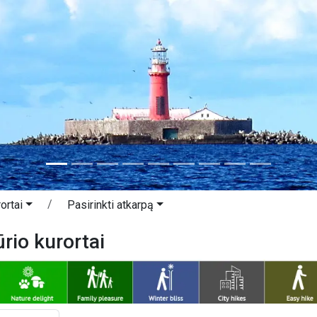
ortai
Pasirinkti atkarpą
ūrio kurortai