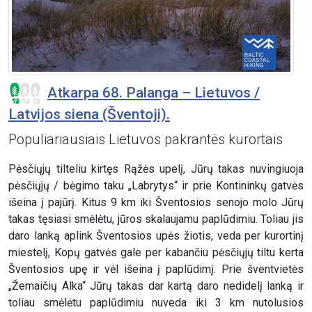
Atkarpa 68. Palanga – Lietuvos /
Latvijos siena (Šventoji).
Populiariausiais Lietuvos pakrantės kurortais
Pėsčiųjų tilteliu kirtęs Rąžės upelį, Jūrų takas nuvingiuoja
pėsčiųjų / bėgimo taku „Labrytys“ ir prie Kontininkų gatvės
išeina į pajūrį. Kitus 9 km iki Šventosios senojo molo Jūrų
takas tęsiasi smėlėtu, jūros skalaujamu paplūdimiu. Toliau jis
daro lanką aplink Šventosios upės žiotis, veda per kurortinį
miestelį, Kopų gatvės gale per kabančiu pėsčiųjų tiltu kerta
Šventosios upę ir vėl išeina į paplūdimį. Prie šventvietės
„Žemaičių Alka“ Jūrų takas dar kartą daro nedidelį lanką ir
toliau smėlėtu paplūdimiu nuveda iki 3 km nutolusios