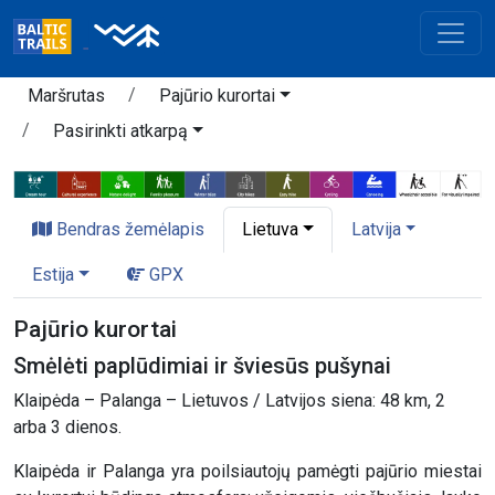
Maršrutas
Pajūrio kurortai
Pasirinkti atkarpą
Bendras žemėlapis
Lietuva
Latvija
Estija
GPX
Pajūrio kurortai
Smėlėti paplūdimiai ir šviesūs pušynai
Klaipėda – Palanga – Lietuvos / Latvijos siena: 48 km, 2
arba 3 dienos.
Klaipėda ir Palanga yra poilsiautojų pamėgti pajūrio miestai