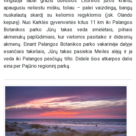
vingiuoja labai gražiu buvusios Litorinos jūros krantu,
apaugusiu neliestu mišku, toliau – palei vaizdingą, bangų
nuskalautą skardį su keliomis regyklomis (įsk. Olando
kepurę). Nuo Karklės gyvenvietės kitus 11 km iki Palangos
Botanikos parko Jūrų takas veda smėlėtais, pilnais
akmenukų paplūdimiais, kur vietomis pasitaiko ir didesnių
akmenų. Einant Palangos Botanikos parko vakarinėje dalyje
esančiais takeliais, Jūrų takas pasiekia Meilės alėją ir ja
veda iki Palangos pėsčiųjų tilto. Didelė šios atkarpos dalis
eina per Pajūrio regioninį parką.