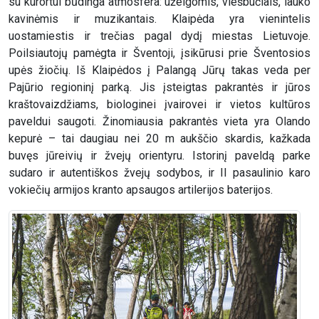
su kurortui būdinga atmosfera: užeigomis, viešbučiais, lauko
kavinėmis ir muzikantais. Klaipėda yra vienintelis
uostamiestis ir trečias pagal dydį miestas Lietuvoje.
Poilsiautojų pamėgta ir Šventoji, įsikūrusi prie Šventosios
upės žiočių. Iš Klaipėdos į Palangą Jūrų takas veda per
Pajūrio regioninį parką. Jis įsteigtas pakrantės ir jūros
kraštovaizdžiams, biologinei įvairovei ir vietos kultūros
paveldui saugoti. Žinomiausia pakrantės vieta yra Olando
kepurė – tai daugiau nei 20 m aukščio skardis, kažkada
buvęs jūreivių ir žvejų orientyru. Istorinį paveldą parke
sudaro ir autentiškos žvejų sodybos, ir II pasaulinio karo
vokiečių armijos kranto apsaugos artilerijos baterijos.