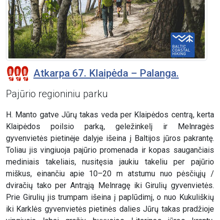
Atkarpa 67. Klaipėda – Palanga.
Pajūrio regioniniu parku
H. Manto gatve Jūrų takas veda per Klaipėdos centrą, kerta
Klaipėdos poilsio parką, geležinkelį ir Melnragės
gyvenvietės pietinėje dalyje išeina į Baltijos jūros pakrantę.
Toliau jis vingiuoja pajūrio promenada ir kopas saugančiais
mediniais takeliais, nusitęsia jaukiu takeliu per pajūrio
miškus, einančiu apie 10–20 m atstumu nuo pėsčiųjų /
dviračių tako per Antrąją Melnragę iki Girulių gyvenvietės.
Prie Girulių jis trumpam išeina į paplūdimį, o nuo Kukuliškių
iki Karklės gyvenvietės pietinės dalies Jūrų takas pradžioje