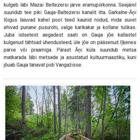
kulgeb läbi Mazai Beltezersi järve eramupiirkonna. Seejärel
suundub tee piki Gauja-Baltezersi kanalit itta. Garkalne-Āņi
lõigus laiuvad kahel pool teed kaunid niidud, mida suvel
ehivad punane pusurohi, valge karikakar ja kollane tulikas.
Juba iidsetest aegadest saati on Gauja jõe kallastel
kulgenud tähtsad ühendusteed; üle jõe on pääsenud Iļķenes
parve või praamiga. Pärast Āņi küla suundub metsa
matkarada läbi metsade ja asustatud kultuurmaastiku, kuni
jõuab Gauja tänavat pidi Vangažisse.