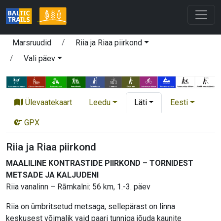
Marsruudid
Riia ja Riaa piirkond
Vali päev
Ülevaatekaart
Leedu
Läti
Eesti
GPX
Riia ja Riaa piirkond
MAALILINE KONTRASTIDE PIIRKOND – TORNIDEST
METSADE JA KALJUDENI
Riia vanalinn – Rāmkalni: 56 km, 1.-3. päev
Riia on ümbritsetud metsaga, sellepärast on linna
keskusest võimalik vaid paari tunniga jõuda kaunite