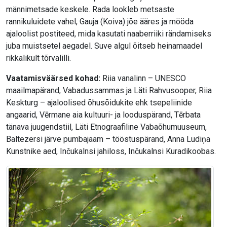
männimetsade keskele. Rada lookleb metsaste
rannikuluidete vahel, Gauja (Koiva) jõe ääres ja mööda
ajaloolist postiteed, mida kasutati naaberriiki rändamiseks
juba muistsetel aegadel. Suve algul õitseb heinamaadel
rikkalikult tõrvalilli.
Vaatamisväärsed kohad:
Riia vanalinn – UNESCO
maailmapärand, Vabadussammas ja Läti Rahvusooper, Riia
Keskturg – ajaloolised õhusõidukite ehk tsepeliinide
angaarid, Vērmane aia kultuuri- ja looduspärand, Tērbata
tänava juugendstiil, Läti Etnograafiline Vabaõhumuuseum,
Baltezersi järve pumbajaam – tööstuspärand, Anna Ludiņa
Kunstnike aed, Inčukalnsi jahiloss, Inčukalnsi Kuradikoobas.