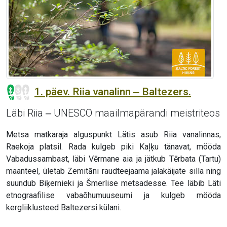
1. päev. Riia vanalinn ‒ Baltezers.
Läbi Riia ‒ UNESCO maailmapärandi meistriteos
Metsa matkaraja alguspunkt Lätis asub Riia vanalinnas,
Raekoja platsil. Rada kulgeb piki Kaļķu tänavat, mööda
Vabadussambast, läbi Vērmane aia ja jätkub Tērbata (Tartu)
maanteel, ületab Zemitāni raudteejaama jalakäijate silla ning
suundub Biķernieki ja Šmerlise metsadesse. Tee läbib Läti
etnograafilise vabaõhumuuseumi ja kulgeb mööda
kergliiklusteed Baltezersi külani.