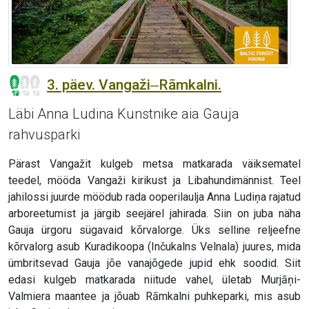
3. päev. Vangaži‒Rāmkalni.
Läbi Anna Ludina Kunstnike aia Gauja
rahvusparki
Pärast Vangažit kulgeb metsa matkarada väiksematel
teedel, mööda Vangaži kirikust ja Libahundimännist. Teel
jahilossi juurde möödub rada ooperilaulja Anna Ludiņa rajatud
arboreetumist ja järgib seejärel jahirada. Siin on juba näha
Gauja ürgoru sügavaid kõrvalorge. Üks selline reljeefne
kõrvalorg asub Kuradikoopa (Inčukalns Velnala) juures, mida
ümbritsevad Gauja jõe vanajõgede jupid ehk soodid. Siit
edasi kulgeb matkarada niitude vahel, ületab Murjāņi-
Valmiera maantee ja jõuab Rāmkalni puhkeparki, mis asub