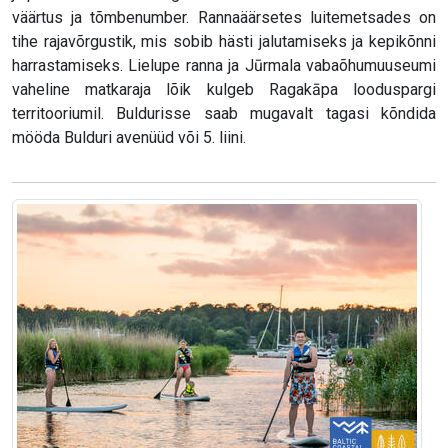
väärtus ja tõmbenumber. Rannaäärsetes luitemetsades on
tihe rajavõrgustik, mis sobib hästi jalutamiseks ja kepikõnni
harrastamiseks. Lielupe ranna ja Jūrmala vabaõhumuuseumi
vaheline matkaraja lõik kulgeb Ragakāpa looduspargi
territooriumil. Buldurisse saab mugavalt tagasi kõndida
mööda Bulduri avenüüd või 5. liini.