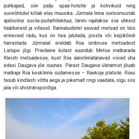
puhkajaid, siin palju spaa-hotelle ja kohvikuid ning
suveõhtutel kõlab elav muusika. Jūrmala linna iseloomustab
ajalooline suvila-puitarhitektuur, tänini rajatakse siia uhkeid
häärbereid ja villasid. Rannaluidetel asuvad metsad on täis
erinevaid radu, kus on hea jalutada, joosta või kepikõndi
harrastada. Jūrmalat eraldab Riia ümbruse metsadest
Lielupe jõgi. Priedaine külast suundub Metsa matkarada
Kleisti metsadesse, kust Riia äärelinnatänavad viivad üha
edasi Daugava jõe suunas. Pärast Daugava ületamist jõuab
matkaja Riia kesklinna südamesse – Raekoja platsile. Riias
tasub kindlasti võtta aega ja pikemalt ringi vaadata, olgu siis
jala või ühistranspordiga.