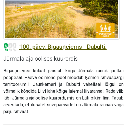
100. päev. Bigauņciems - Dubulti.
Jūrmala ajaloolises kuurordis
Bigauņciemsi külast paistab kogu Jūrmala rannik justkui
peopesal. Päeva esimene pool möödub Ķemeri rahvuspargi
territooriumil. Jaunkemeri ja Dubulti vahelisel lõigul on
võimalik kõndida Liivi lahe kõige laiemal liivarannal. Rada viib
läbi Jūrmala ajaloolise kuurordi, mis on Läti pikim linn. Tasub
arvestada, et ilusatel suvepäevadel on Jūrmala rannas väga
palju rahvast.