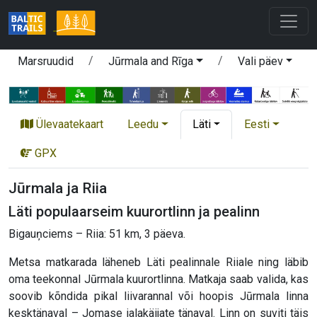
Marsruudid
Jūrmala and Rīga
Vali päev
Ülevaatekaart
Leedu
Läti
Eesti
GPX
Jūrmala ja Riia
Läti populaarseim kuurortlinn ja pealinn
Bigauņciems – Riia: 51 km, 3 päeva.
Metsa matkarada läheneb Läti pealinnale Riiale ning läbib
oma teekonnal Jūrmala kuurortlinna. Matkaja saab valida, kas
soovib kõndida pikal liivarannal või hoopis Jūrmala linna
kesktänaval – Jomase jalakäijate tänaval. Linn on suviti täis