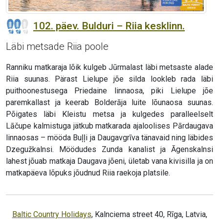
102. päev. Bulduri – Riia kesklinn.
Läbi metsade Riia poole
Ranniku matkaraja lõik kulgeb Jūrmalast läbi metsaste alade
Riia suunas. Pärast Lielupe jõe silda lookleb rada läbi
puithoonestusega Priedaine linnaosa, piki Lielupe jõe
paremkallast ja keerab Bolderāja luite lõunaosa suunas.
Põigates läbi Kleistu metsa ja kulgedes paralleelselt
Lāčupe kalmistuga jätkub matkarada ajaloolises Pārdaugava
linnaosas – mööda Buļļi ja Daugavgrīva tänavaid ning läbides
Dzegužkalnsi. Möödudes Zunda kanalist ja Āgenskalnsi
lahest jõuab matkaja Daugava jõeni, ületab vana kivisilla ja on
matkapäeva lõpuks jõudnud Riia raekoja platsile.
Baltic Country Holidays
, Kalnciema street 40, Rīga, Latvia,