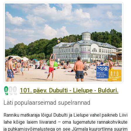
101. päev. Dubulti - Lielupe - Bulduri.
Läti populaarseimad supelrannad
Ranniku matkaraja lõigul Dubulti ja Lielupe vahel paikneb Liivi
lahe kõige laiem liivarand – oma lugematute rannakohvikute
ja puhkamisvõimalustega on see Jūrmala kuurortlinna suurim