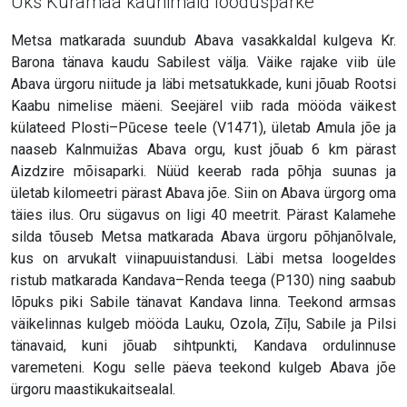
Üks Kuramaa kaunimaid loodusparke
Metsa matkarada suundub Abava vasakkaldal kulgeva Kr.
Barona tänava kaudu Sabilest välja. Väike rajake viib üle
Abava ürgoru niitude ja läbi metsatukkade, kuni jõuab Rootsi
Kaabu nimelise mäeni. Seejärel viib rada mööda väikest
külateed Plosti–Pūcese teele (V1471), ületab Amula jõe ja
naaseb Kalnmuižas Abava orgu, kust jõuab 6 km pärast
Aizdzire mõisaparki. Nüüd keerab rada põhja suunas ja
ületab kilomeetri pärast Abava jõe. Siin on Abava ürgorg oma
täies ilus. Oru sügavus on ligi 40 meetrit. Pärast Kalamehe
silda tõuseb Metsa matkarada Abava ürgoru põhjanõlvale,
kus on arvukalt viinapuuistandusi. Läbi metsa loogeldes
ristub matkarada Kandava–Renda teega (P130) ning saabub
lõpuks piki Sabile tänavat Kandava linna. Teekond armsas
väikelinnas kulgeb mööda Lauku, Ozola, Zīļu, Sabile ja Pilsi
tänavaid, kuni jõuab sihtpunkti, Kandava ordulinnuse
varemeteni. Kogu selle päeva teekond kulgeb Abava jõe
ürgoru maastikukaitsealal.