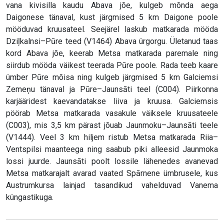
vana kivisilla kaudu Abava jõe, kulgeb mõnda aega
Daigonese tänaval, kust järgmised 5 km Daigone poole
mööduvad kruusateel. Seejärel laskub matkarada mööda
Dziļkalnsi–Pūre teed (V1464) Abava ürgorgu. Ületanud taas
kord Abava jõe, keerab Metsa matkarada paremale ning
siirdub mööda väikest teerada Pūre poole. Rada teeb kaare
ümber Pūre mõisa ning kulgeb järgmised 5 km Galciemsi
Zemeņu tänaval ja Pūre–Jaunsāti teel (C004). Piirkonna
karjääridest kaevandatakse liiva ja kruusa. Galciemsis
pöörab Metsa matkarada vasakule väiksele kruusateele
(C003), mis 3,5 km pärast jõuab Jaunmoku–Jaunsāti teele
(V1444). Veel 3 km hiljem ristub Metsa matkarada Riia–
Ventspilsi maanteega ning saabub piki alleesid Jaunmoka
lossi juurde. Jaunsāti poolt lossile lähenedes avanevad
Metsa matkarajalt avarad vaated Spārnene ümbrusele, kus
Austrumkursa lainjad tasandikud vahelduvad Vanema
küngastikuga.