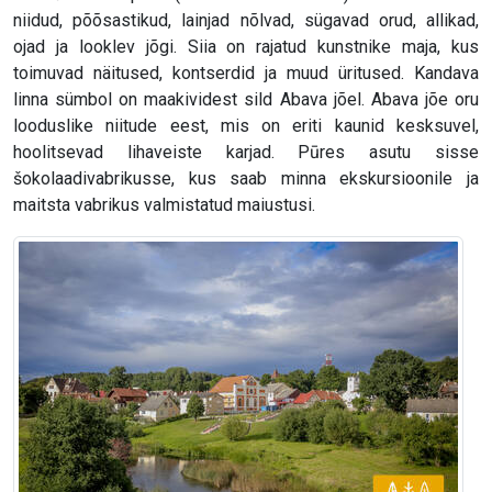
niidud, põõsastikud, lainjad nõlvad, sügavad orud, allikad,
ojad ja looklev jõgi. Siia on rajatud kunstnike maja, kus
toimuvad näitused, kontserdid ja muud üritused. Kandava
linna sümbol on maakividest sild Abava jõel. Abava jõe oru
looduslike niitude eest, mis on eriti kaunid kesksuvel,
hoolitsevad lihaveiste karjad. Pūres asutu sisse
šokolaadivabrikusse, kus saab minna ekskursioonile ja
maitsta vabrikus valmistatud maiustusi.