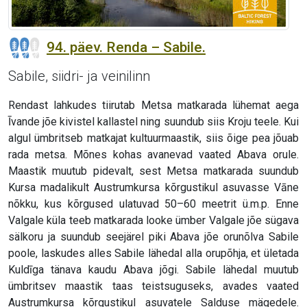
94. päev. Renda – Sabile.
Sabile, siidri- ja veinilinn
Rendast lahkudes tiirutab Metsa matkarada lühemat aega
Īvande jõe kivistel kallastel ning suundub siis Kroju teele. Kui
algul ümbritseb matkajat kultuurmaastik, siis õige pea jõuab
rada metsa. Mõnes kohas avanevad vaated Abava orule.
Maastik muutub pidevalt, sest Metsa matkarada suundub
Kursa madalikult Austrumkursa kõrgustikul asuvasse Vāne
nõkku, kus kõrgused ulatuvad 50–60 meetrit ü.m.p. Enne
Valgale küla teeb matkarada looke ümber Valgale jõe sügava
sälkoru ja suundub seejärel piki Abava jõe orunõlva Sabile
poole, laskudes alles Sabile lähedal alla orupõhja, et ületada
Kuldīga tänava kaudu Abava jõgi. Sabile lähedal muutub
ümbritsev maastik taas teistsuguseks, avades vaated
Austrumkursa kõrgustikul asuvatele Salduse mägedele.