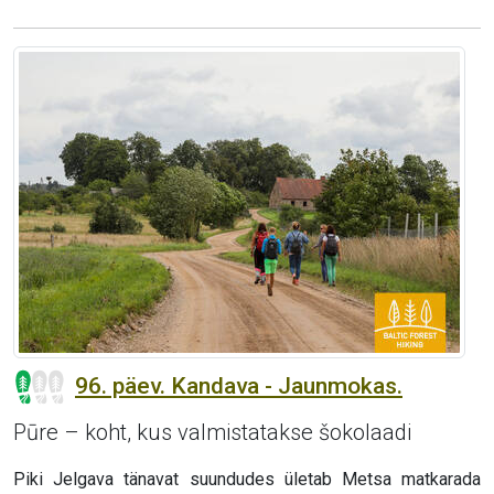
96. päev. Kandava - Jaunmokas.
Pūre – koht, kus valmistatakse šokolaadi
Piki Jelgava tänavat suundudes ületab Metsa matkarada