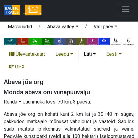
Marsruudid
Abava valley
Vali päev
Ülevaatekaart
Leedu
Läti
Eesti
GPX
Abava jõe org
Mööda abava oru viinapuuvälju
Renda – Jaunmoka loss: 70 km, 3 päeva.
Abava jõe org on kohati kuni 2 km lai ja 30–40 m sügav,
pakkudes matkajale mõnusat vaheldust ja vaateid. Sabiles
saab maitsta piirkonnas valmistatud siidreid ja veine.
Pedvāle kunstiparki (veidi alla 100 hektari) iseloomustavad