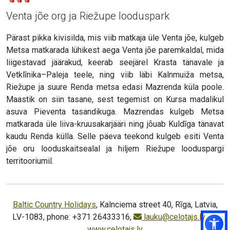
Venta jõe org ja Riežupe looduspark
Pärast pikka kivisilda, mis viib matkaja üle Venta jõe, kulgeb
Metsa matkarada lühikest aega Venta jõe paremkaldal, mida
liigestavad jäärakud, keerab seejärel Krasta tänavale ja
Vetklīnika–Paleja teele, ning viib läbi Kalnmuiža metsa,
Riežupe ja suure Renda metsa edasi Mazrenda küla poole.
Maastik on siin tasane, sest tegemist on Kursa madalikul
asuva Pieventa tasandikuga. Mazrendas kulgeb Metsa
matkarada üle liiva-kruusakarjääri ning jõuab Kuldīga tänavat
kaudu Renda külla. Selle päeva teekond kulgeb esiti Venta
jõe oru looduskaitsealal ja hiljem Riežupe looduspargi
territooriumil.
Baltic Country Holidays
, Kalnciema street 40, Rīga, Latvia,
LV-1083, phone: +371 26433316,
lauku@celotajs.lv
,
www.celotajs.lv