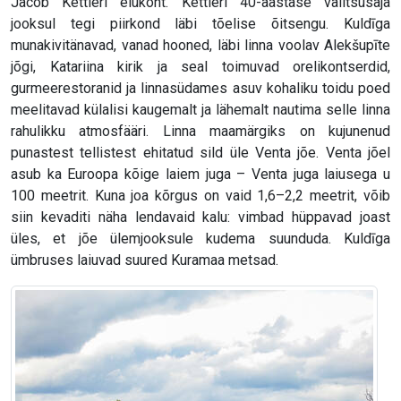
Jacob Kettleri elukoht. Kettleri 40-aastase valitsusaja
jooksul tegi piirkond läbi tõelise õitsengu. Kuldīga
munakivitänavad, vanad hooned, läbi linna voolav Alekšupīte
jõgi, Katariina kirik ja seal toimuvad orelikontserdid,
gurmeerestoranid ja linnasüdames asuv kohaliku toidu poed
meelitavad külalisi kaugemalt ja lähemalt nautima selle linna
rahulikku atmosfääri. Linna maamärgiks on kujunenud
punastest tellistest ehitatud sild üle Venta jõe. Venta jõel
asub ka Euroopa kõige laiem juga – Venta juga laiusega u
100 meetrit. Kuna joa kõrgus on vaid 1,6–2,2 meetrit, võib
siin kevaditi näha lendavaid kalu: vimbad hüppavad joast
üles, et jõe ülemjooksule kudema suunduda. Kuldīga
ümbruses laiuvad suured Kuramaa metsad.