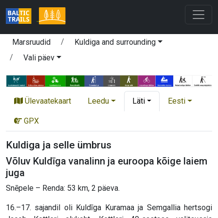
Marsruudid
Kuldiga and surrounding
Vali päev
Ülevaatekaart
Leedu
Läti
Eesti
GPX
Kuldiga ja selle ümbrus
Võluv Kuldīga vanalinn ja euroopa kõige laiem
juga
Snēpele – Renda: 53 km, 2 päeva.
16.–17. sajandil oli Kuldīga Kuramaa ja Semgallia hertsogi