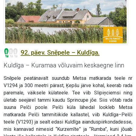
92. päev. Snēpele – Kuldīga.
Kuldīga – Kuramaa võluvaim keskaegne linn
Snēpele peatänavalt suundub Metsa matkarada teele nr
V1294 ja 300 meetri pärast, Ķepšu järve kohal, keerab rada
paremale, väiksele külateele. Tee viib Slipiņciemsi ning
ületab seejärel tammi kaudu Sprincupe jõe. Siis võtab rada
suuna Pelči poole. Pelči küla lähedal lookleb Metsa
matkarada Pelči tammitiikide kallastel, viib Kuldīga–Pelči
teele (V1293) ja sealt edasi Kuldīga aianduspiirkondadesse,
mis kannavad nimesid “Kurzemīte” ja “Rumba”, kuni jõuab