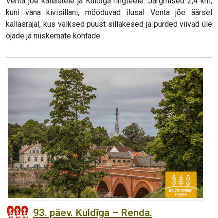
Venta jõe kallastele ja Kuldīga ringteele. Järgmised 2,4 km,
kuni vana kivisillani, mööduvad ilusal Venta jõe äärsel
kallasrajal, kus väiksed puust sillakesed ja purded viivad üle
ojade ja niiskemate kohtade.
93. päev. Kuldīga – Renda.