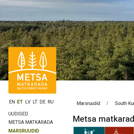
EN
ET
LV
LT
DE
RU
Marsruudid
South K
UUDISED
Metsa matkarad
METSA MATKARADA
MARSRUUDID