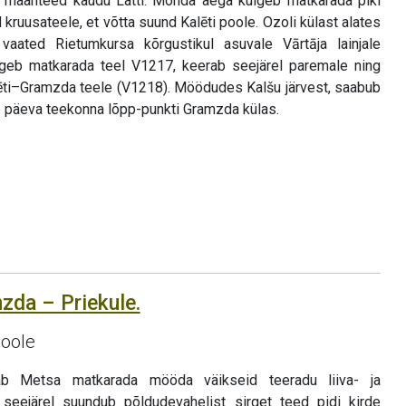
maanteed kaudu Lätti. Mõnda aega kulgeb matkarada piki
l kruusateele, et võtta suund Kalēti poole. Ozoli külast alates
aated Rietumkursa kõrgustikul asuvale Vārtāja lainjale
ulgeb matkarada teel V1217, keerab seejärel paremale ning
ēti–Gramzda teele (V1218). Möödudes Kalšu järvest, saabub
 päeva teekonna lõpp-punkti Gramzda külas.
zda – Priekule.
poole
tab Metsa matkarada mööda väikseid teeradu liiva- ja
g seejärel suundub põldudevahelist sirget teed pidi kirde