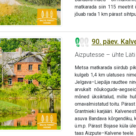
matkarada siin 115 meetrit 
jõuab rada 1 km pärast sihtpu
90. päev. Kalv
Aizputesse – ühte Lät
Metsa matkarada siirdub pik
kulgeb 1,4 km ulatuses nime
Jelgava–Liepāja raudtee ning
arvukalt nõukogude-aegseid
mõned üksiktalud, mille h
omavalmistatud toitu. Pära
Grantnieki karjääri. Kalvene
asuva Bandava kõrgendiku, 
ü.m.p. Pärast Bojase küla ü
taas Aizpute–Kalvene teele