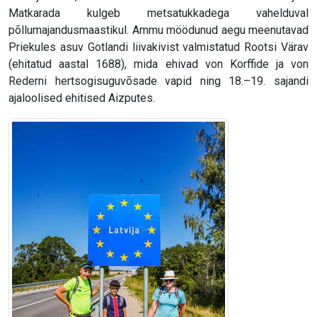
Matkarada kulgeb metsatukkadega vahelduval
põllumajandusmaastikul. Ammu möödunud aegu meenutavad
Priekules asuv Gotlandi liivakivist valmistatud Rootsi Värav
(ehitatud aastal 1688), mida ehivad von Korffide ja von
Rederni hertsogisuguvõsade vapid ning 18.–19. sajandi
ajaloolised ehitised Aizputes.