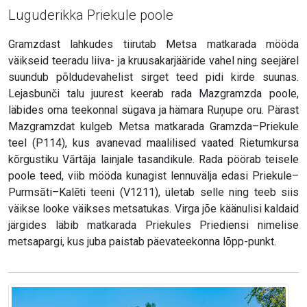
Luguderikka Priekule poole
Gramzdast lahkudes tiirutab Metsa matkarada mööda
väikseid teeradu liiva- ja kruusakarjääride vahel ning seejärel
suundub põldudevahelist sirget teed pidi kirde suunas.
Lejasbunči talu juurest keerab rada Mazgramzda poole,
läbides oma teekonnal sügava ja hämara Ruņupe oru. Pärast
Mazgramzdat kulgeb Metsa matkarada Gramzda–Priekule
teel (P114), kus avanevad maalilised vaated Rietumkursa
kõrgustiku Vārtāja lainjale tasandikule. Rada pöörab teisele
poole teed, viib mööda kunagist lennuvälja edasi Priekule–
Purmsāti–Kalēti teeni (V1211), ületab selle ning teeb siis
väikse looke väikses metsatukas. Virga jõe käänulisi kaldaid
järgides läbib matkarada Priekules Priediensi nimelise
metsapargi, kus juba paistab päevateekonna lõpp-punkt.