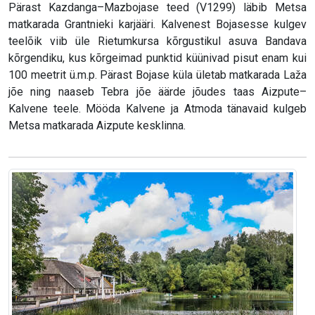
Pärast Kazdanga–Mazbojase teed (V1299) läbib Metsa
matkarada Grantnieki karjääri. Kalvenest Bojasesse kulgev
teelõik viib üle Rietumkursa kõrgustikul asuva Bandava
kõrgendiku, kus kõrgeimad punktid küünivad pisut enam kui
100 meetrit ü.m.p. Pärast Bojase küla ületab matkarada Laža
jõe ning naaseb Tebra jõe äärde jõudes taas Aizpute–
Kalvene teele. Mööda Kalvene ja Atmoda tänavaid kulgeb
Metsa matkarada Aizpute kesklinna.