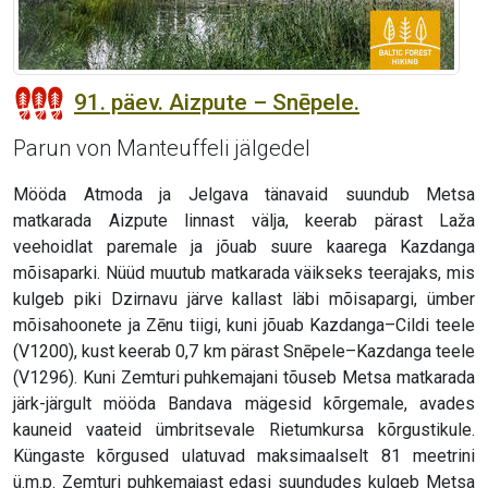
91. päev. Aizpute – Snēpele.
Parun von Manteuffeli jälgedel
Mööda Atmoda ja Jelgava tänavaid suundub Metsa
matkarada Aizpute linnast välja, keerab pärast Laža
veehoidlat paremale ja jõuab suure kaarega Kazdanga
mõisaparki. Nüüd muutub matkarada väikseks teerajaks, mis
kulgeb piki Dzirnavu järve kallast läbi mõisapargi, ümber
mõisahoonete ja Zēnu tiigi, kuni jõuab Kazdanga–Cildi teele
(V1200), kust keerab 0,7 km pärast Snēpele–Kazdanga teele
(V1296). Kuni Zemturi puhkemajani tõuseb Metsa matkarada
järk-järgult mööda Bandava mägesid kõrgemale, avades
kauneid vaateid ümbritsevale Rietumkursa kõrgustikule.
Küngaste kõrgused ulatuvad maksimaalselt 81 meetrini
ü.m.p. Zemturi puhkemajast edasi suundudes kulgeb Metsa