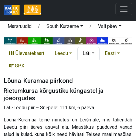
Marsruudid
South Kurzeme
Vali päev
Ülevaatekaart
Leedu
Läti
Eesti
GPX
Lõuna-Kuramaa piirkond
Rietumkursa kõrgustiku küngastel ja
jõeorgudes
Läti-Leedu piir – Snēpele: 111 km, 6 päeva.
Lõuna-Kuramaa teine nimetus on Leišmale, mis tähendab
Leedu piiri ääres asuvat ala. Maastikus puuduvad vanad
talud ja külad, kuna kõik need hävitati Teises maailmasõjas.