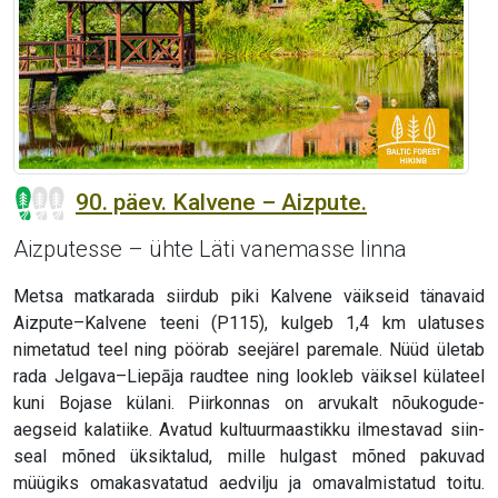
90. päev. Kalvene – Aizpute.
Aizputesse – ühte Läti vanemasse linna
Metsa matkarada siirdub piki Kalvene väikseid tänavaid
Aizpute–Kalvene teeni (P115), kulgeb 1,4 km ulatuses
nimetatud teel ning pöörab seejärel paremale. Nüüd ületab
rada Jelgava–Liepāja raudtee ning lookleb väiksel külateel
kuni Bojase külani. Piirkonnas on arvukalt nõukogude-
aegseid kalatiike. Avatud kultuurmaastikku ilmestavad siin-
seal mõned üksiktalud, mille hulgast mõned pakuvad
müügiks omakasvatatud aedvilju ja omavalmistatud toitu.