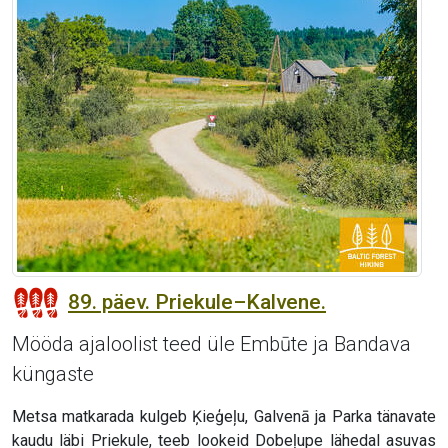
89. päev. Priekule–Kalvene.
Mööda ajaloolist teed üle Embūte ja Bandava
küngaste
Metsa matkarada kulgeb Ķieģeļu, Galvenā ja Parka tänavate
kaudu läbi Priekule, teeb lookeid Dobeļupe lähedal asuvas