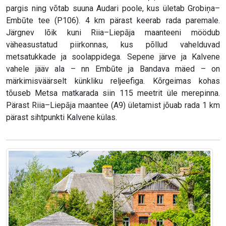
pargis ning võtab suuna Audari poole, kus ületab Grobiņa–
Embūte tee (P106). 4 km pärast keerab rada paremale.
Järgnev lõik kuni Riia–Liepāja maanteeni möödub
väheasustatud piirkonnas, kus põllud vahelduvad
metsatukkade ja soolappidega. Sepene järve ja Kalvene
vahele jääv ala – nn Embūte ja Bandava mäed – on
märkimisväärselt künkliku reljeefiga. Kõrgeimas kohas
tõuseb Metsa matkarada siin 115 meetrit üle merepinna.
Pärast Riia–Liepāja maantee (A9) ületamist jõuab rada 1 km
pärast sihtpunkti Kalvene külas.