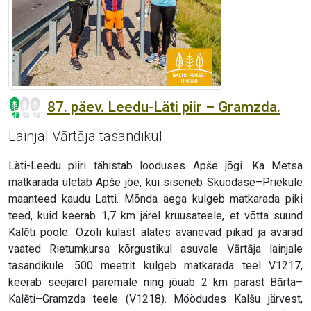
87. päev. Leedu-Läti piir – Gramzda.
Lainjal Vārtāja tasandikul
Läti-Leedu piiri tähistab looduses Apše jõgi. Ka Metsa
matkarada ületab Apše jõe, kui siseneb Skuodase–Priekule
maanteed kaudu Lätti. Mõnda aega kulgeb matkarada piki
teed, kuid keerab 1,7 km järel kruusateele, et võtta suund
Kalēti poole. Ozoli külast alates avanevad pikad ja avarad
vaated Rietumkursa kõrgustikul asuvale Vārtāja lainjale
tasandikule. 500 meetrit kulgeb matkarada teel V1217,
keerab seejärel paremale ning jõuab 2 km pärast Bārta–
Kalēti–Gramzda teele (V1218). Möödudes Kalšu järvest,